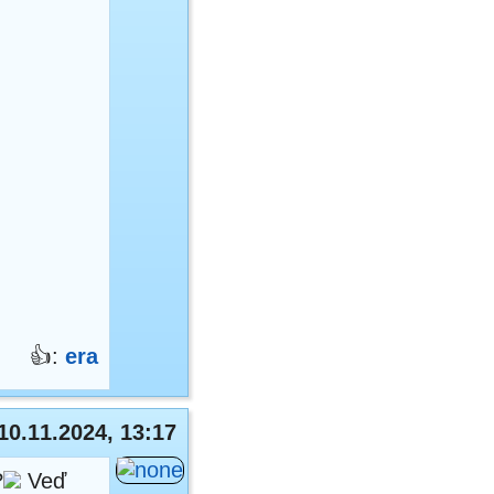
👍:
era
10.11.2024, 13:17
?
Veď