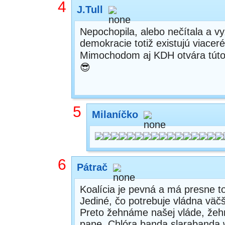
4
J.Tull
Nepochopila, alebo nečítala a vy
demokracie totiž existujú viaceré
Mimochodom aj KDH otvára túto 
😎
5
Milaníčko
6
Pátrač
Koalícia je pevná a má presne to
Jediné, čo potrebuje vládna väčš
Preto žehnáme našej vláde, žehn
pane, Chlóra banda slarabanda