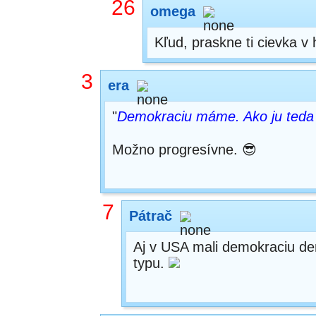
26
omega
Kľud, praskne ti cievka v 
3
era
"
Demokraciu máme. Ako ju teda 
Možno progresívne. 😎
7
Pátrač
Aj v USA mali demokraciu de
typu.