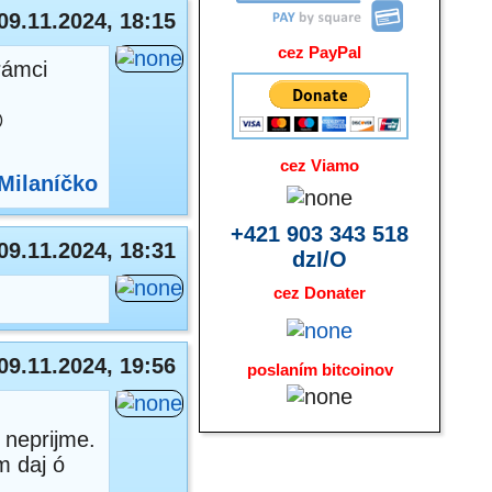
09.11.2024, 18:15
cez PayPal
rámci

cez Viamo
Milaníčko
+421 903 343 518
09.11.2024, 18:31
dzI/O
cez Donater
09.11.2024, 19:56
poslaním bitcoinov
 neprijme.
m daj ó