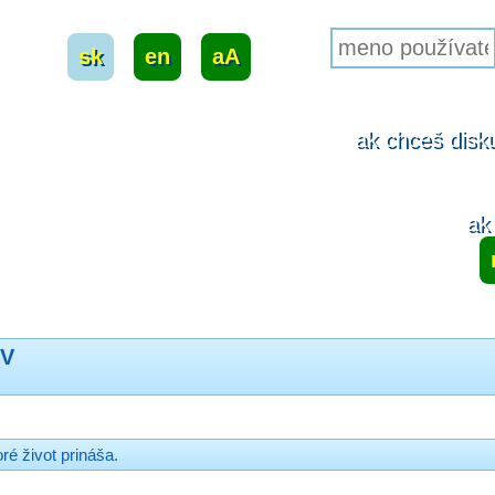
sk
|
en
|
aA
ak chceš disku
ak 
OV
ré život prináša.