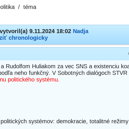
olitika
/
téma
vytvoril(a) 9.11.2024 18:02
Nadja
ziť chronologicky
a Rudolfom Huliakom za vec SNS a existenciu koa
e podľa neho funkčný. V Sobotných dialógoch STVR
u politického systému.
y politických systémov: demokracie, totalitné režimy