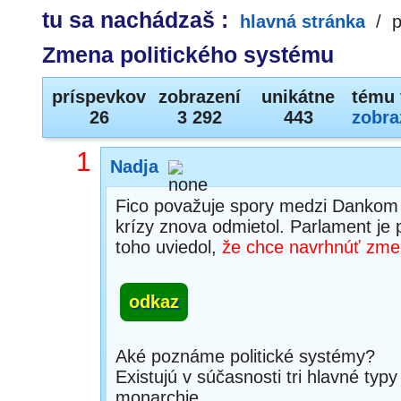
tu sa nachádzaš :
hlavná stránka
/
p
Zmena politického systému
príspevkov
zobrazení
unikátne
tému 
26
3 292
443
zobra
1
Nadja
Fico považuje spory medzi Dankom 
krízy znova odmietol. Parlament j
toho uviedol,
že chce navrhnúť zmen
odkaz
Aké poznáme politické systémy?
Existujú v súčasnosti tri hlavné typ
monarchie.