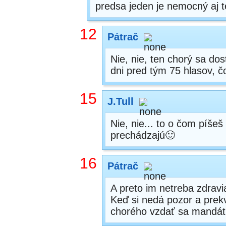
predsa jeden je nemocný aj t
12
Pátrač
Nie, nie, ten chorý sa do
dni pred tým 75 hlasov, čo
15
J.Tull
Nie, nie... to o čom píše
prechádzajú🙂
16
Pátrač
A preto im netreba zdravia
Keď si nedá pozor a prek
chorého vzdať sa mandát