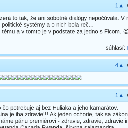
1▲
zerá to tak, že ani sobotné dialógy nepočúvala. V 
 politické systémy a o nich bola reč...
tému a v tomto je v podstate za jedno s Ficom. 
súhlasí:
4▲
1▲
 čo potrebuje aj bez Huliaka a jeho kamarátov.
ina je iba zdravie!!! Ak jeden ochorie, tak sa zákon
áme pánu premiérovi - zdravie, zdravie, zdravie i
 wuanda Canada Rwanda, škvrna salamandra.