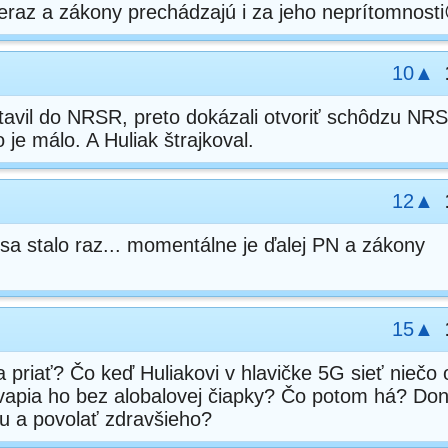
eraz a zákony prechádzajú i za jeho neprítomnost
10▲
stavil do NRSR, preto dokázali otvoriť schôdzu NR
 je málo. A Huliak štrajkoval.
12▲
š sa stalo raz... momentálne je ďalej PN a zákony
15▲
 priať? Čo keď Huliakovi v hlavičke 5G sieť niečo 
vapia ho bez alobalovej čiapky? Čo potom há? Don
u a povolať zdravšieho?