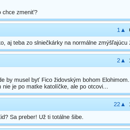
o chce zmeniť?
1▲
o, aj teba zo slniečkárky na normálne zmýšľajúcu
2▲
ade by musel byť Fico židovským bohom Elohimom.
ie je po matke katolíčke, ale po otcovi...
22▲
id? Sa preber! Už ti totálne šibe.