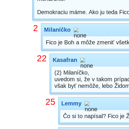
Demokraciu máme. Ako ju teda Fic
2
Milaníčko
Fico je Boh a môže zmeniť všetk
22
Kasafran
(2) Milaníčko,
uvedom si, že v takom príp
však byť nemôže, lebo Židom n
25
Lemmy
Čo si to napísal? Fico je Ž