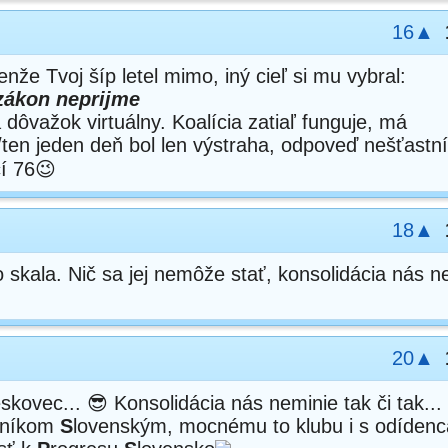
16▲
nže Tvoj šíp letel mimo, iný cieľ si mu vybral:
 zákon neprijme
a dôvažok virtuálny. Koalícia zatiaľ funguje, má
/ten jeden deň bol len výstraha, odpoveď nešťastn
čí 76😉
18▲
o skala. Nič sa jej nemôže stať, konsolidácia nás 
20▲
ovec... 😎 Konsolidácia nás neminie tak či tak... 
tníkom
S
lovenským, mocnému to klubu i s odídenc