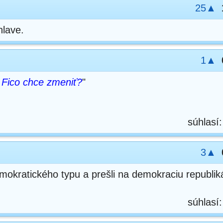
25▲
hlave.
1▲
Fico chce zmeniť?
"
súhlasí
3▲
mokratického typu a prešli na demokraciu republi
súhlasí