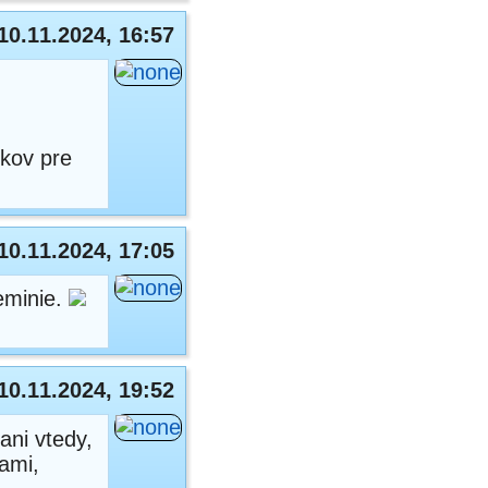
10.11.2024, 16:57
íkov pre
10.11.2024, 17:05
neminie.
10.11.2024, 19:52
ani vtedy,
ami,