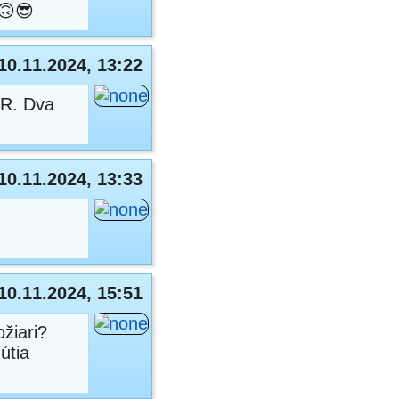
i🙃😎
10.11.2024, 13:22
SR. Dva
10.11.2024, 13:33
10.11.2024, 15:51
ožiari?
útia