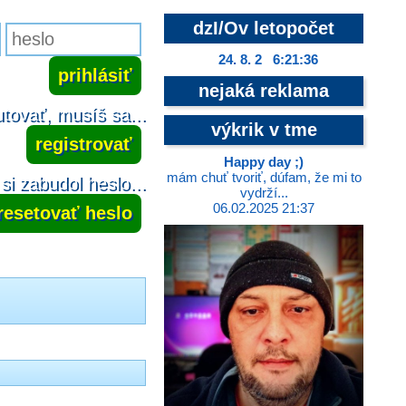
dzI/Ov letopočet
24. 8. 2 6:21:37
nejaká reklama
tovať, musíš sa...
výkrik v tme
registrovať
Happy day ;)
mám chuť tvoriť, dúfam, že mi to
si zabudol heslo...
vydrží...
06.02.2025 21:37
resetovať heslo