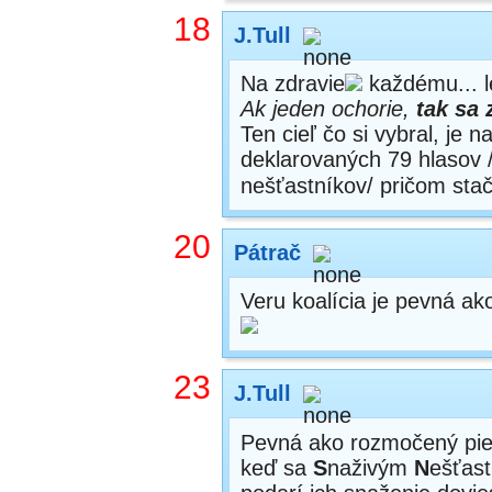
18
J.Tull
Na zdravie
každému... le
Ak jeden ochorie,
tak sa
Ten cieľ čo si vybral, je n
deklarovaných 79 hlasov 
nešťastníkov/ pričom sta
20
Pátrač
Veru koalícia je pevná ak
23
J.Tull
Pevná ako rozmočený piesk
keď sa
S
naživým
N
ešťas