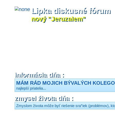
Lipka diskusné fórum
nový "Jeruzalem"
informácia dňa :
MÁM RÁD MOJICH BÝVALÝCH KOLEG
najlepší priatelia...
zmysel života dňa :
Zmyslom života môže byť riešenie sra*iek (problémov), kto