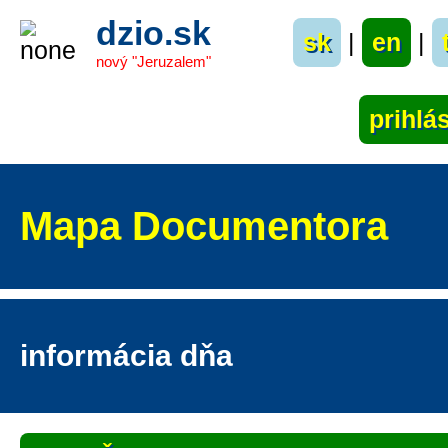
dzio.sk
sk
|
en
|
nový "Jeruzalem"
Mapa Documentora
informácia dňa