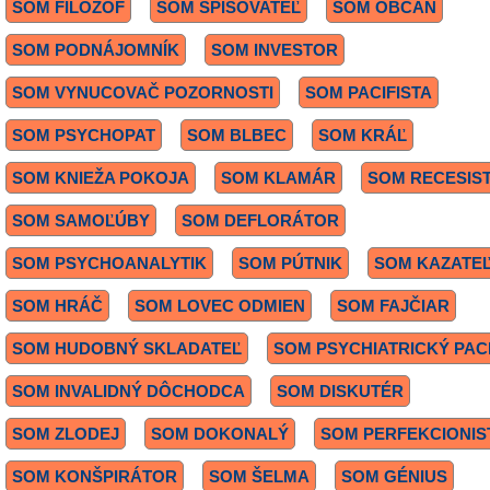
SOM FILOZOF
SOM SPISOVATEĽ
SOM OBČAN
SOM PODNÁJOMNÍK
SOM INVESTOR
SOM VYNUCOVAČ POZORNOSTI
SOM PACIFISTA
SOM PSYCHOPAT
SOM BLBEC
SOM KRÁĽ
SOM KNIEŽA POKOJA
SOM KLAMÁR
SOM RECESIS
SOM SAMOĽÚBY
SOM DEFLORÁTOR
SOM PSYCHOANALYTIK
SOM PÚTNIK
SOM KAZATE
SOM HRÁČ
SOM LOVEC ODMIEN
SOM FAJČIAR
SOM HUDOBNÝ SKLADATEĽ
SOM PSYCHIATRICKÝ PAC
SOM INVALIDNÝ DÔCHODCA
SOM DISKUTÉR
SOM ZLODEJ
SOM DOKONALÝ
SOM PERFEKCIONIS
SOM KONŠPIRÁTOR
SOM ŠELMA
SOM GÉNIUS