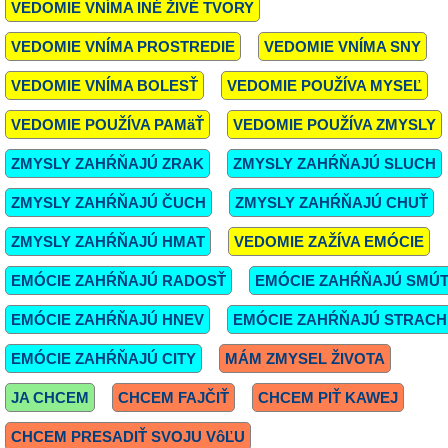
VEDOMIE VNÍMA INÉ ŽIVÉ TVORY
VEDOMIE VNÍMA PROSTREDIE
VEDOMIE VNÍMA SNY
VEDOMIE VNÍMA BOLESŤ
VEDOMIE POUŽÍVA MYSEĽ
VEDOMIE POUŽÍVA PAMäŤ
VEDOMIE POUŽÍVA ZMYSLY
ZMYSLY ZAHŔŇAJÚ ZRAK
ZMYSLY ZAHŔŇAJÚ SLUCH
ZMYSLY ZAHŔŇAJÚ ČUCH
ZMYSLY ZAHŔŇAJÚ CHUŤ
ZMYSLY ZAHŔŇAJÚ HMAT
VEDOMIE ZAŽÍVA EMÓCIE
EMÓCIE ZAHŔŇAJÚ RADOSŤ
EMÓCIE ZAHŔŇAJÚ SMÚ
EMÓCIE ZAHŔŇAJÚ HNEV
EMÓCIE ZAHŔŇAJÚ STRACH
EMÓCIE ZAHŔŇAJÚ CITY
MÁM ZMYSEL ŽIVOTA
JA CHCEM
CHCEM FAJČIŤ
CHCEM PIŤ KAWEJ
CHCEM PRESADIŤ SVOJU VôĽU