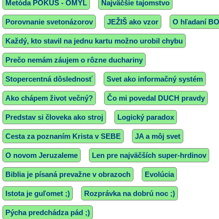
Metóda POKUS - OMYL
Najväčšie tajomstvo
Porovnanie svetonázorov
JEŽIŠ ako vzor
O hľadaní B
Každý, kto stavil na jednu kartu možno urobil chybu
Prečo nemám záujem o rôzne duchariny
Stopercentná dôslednosť
Svet ako informačný systém
Ako chápem život večný?
Čo mi povedal DUCH pravdy
Predstav si človeka ako stroj
Logický paradox
Cesta za poznaním Krista v SEBE
JA a môj svet
O novom Jeruzaleme
Len pre najväčších super-hrdinov
Biblia je písaná prevažne v obrazoch
Evolúcia
Istota je guľomet ;)
Rozprávka na dobrú noc ;)
Pýcha predchádza pád ;)