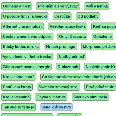
Odmena a trest
Problém alebo výzva?
Myš a lienka
O potope (myší a lienok)
Cestička
Od podlahy
Alternatívna minulosť
Všeobímajúca láska
Keď sa povi
Cesta najmenšieho odporu
Omyl Descarta
Odhalenie
Etický kódex otroka
Hriech proti egu
Morpheus pri Jor
Vysvetlenie veľkého tresku
Nadbytočnosť
Zákon zachovania energie
O bláznoch
Nasledovanie Kr
Kto vlastne som?
Čo vlastne vieme o vesmíre dnešných dní
Ponúkam istoty
Svet ako stavový stroj
Prvé prikázanie
Kto je vesmír?
Chyba v matrixe
Svet ako simulácia
Tak ako to teda je
Jeho kráľovstvo