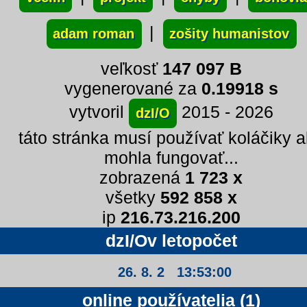
|
adam roman
zošity humanistov
veľkosť
147 097 B
vygenerované za
0.19918 s
vytvoril
2015 - 2026
dzI/O
táto stránka musí používať koláčiky 
mohla fungovať...
zobrazená
1 723 x
všetky
592 858 x
ip
216.73.216.200
dzI/Ov letopočet
26. 8. 2 13:53:01
online používatelia (1)