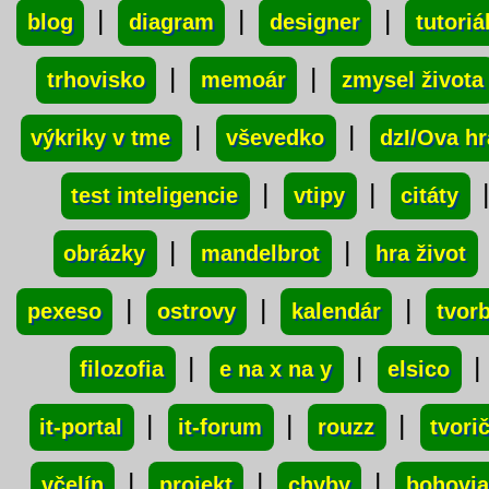
|
|
|
blog
diagram
designer
tutoriá
|
|
trhovisko
memoár
zmysel života
|
|
výkriky v tme
vševedko
dzI/Ova hr
|
|
test inteligencie
vtipy
citáty
|
|
obrázky
mandelbrot
hra život
|
|
|
pexeso
ostrovy
kalendár
tvor
|
|
|
filozofia
e na x na y
elsico
|
|
|
it-portal
it-forum
rouzz
tvori
|
|
|
včelín
projekt
chyby
bohovia