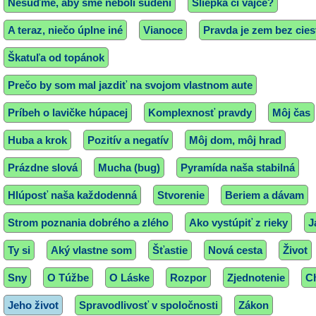
Nesúďme, aby sme neboli súdení
Sliepka či vajce?
A teraz, niečo úplne iné
Vianoce
Pravda je zem bez cies
Škatuľa od topánok
Prečo by som mal jazdiť na svojom vlastnom aute
Príbeh o lavičke húpacej
Komplexnosť pravdy
Môj čas
Huba a krok
Pozitív a negatív
Môj dom, môj hrad
Prázdne slová
Mucha (bug)
Pyramída naša stabilná
Hlúposť naša každodenná
Stvorenie
Beriem a dávam
Strom poznania dobrého a zlého
Ako vystúpiť z rieky
J
Ty si
Aký vlastne som
Šťastie
Nová cesta
Život
Sny
O Túžbe
O Láske
Rozpor
Zjednotenie
C
Jeho život
Spravodlivosť v spoločnosti
Zákon