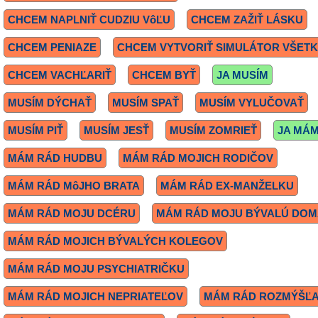
CHCEM NAPLNIŤ CUDZIU VôĽU
CHCEM ZAŽIŤ LÁSKU
CHCEM PENIAZE
CHCEM VYTVORIŤ SIMULÁTOR VŠET
CHCEM VACHĽARIŤ
CHCEM BYŤ
JA MUSÍM
MUSÍM DÝCHAŤ
MUSÍM SPAŤ
MUSÍM VYLUČOVAŤ
MUSÍM PIŤ
MUSÍM JESŤ
MUSÍM ZOMRIEŤ
JA MÁ
MÁM RÁD HUDBU
MÁM RÁD MOJICH RODIČOV
MÁM RÁD MôJHO BRATA
MÁM RÁD EX-MANŽELKU
MÁM RÁD MOJU DCÉRU
MÁM RÁD MOJU BÝVALÚ DO
MÁM RÁD MOJICH BÝVALÝCH KOLEGOV
MÁM RÁD MOJU PSYCHIATRIČKU
MÁM RÁD MOJICH NEPRIATEĽOV
MÁM RÁD ROZMÝŠĽA