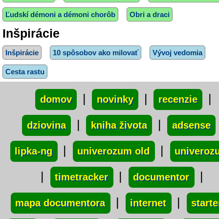
Ľudskí démoni a démoni chorôb
Obri a draci
Inšpirácie
Inšpirácie
10 spôsobov ako milovať
Vývoj vedomia
Cesta rastu
xxx
|
|
|
domov
novinky
recenzie
|
|
dziovina
kniha života
adsense
|
|
lipka-ng
univerozum old
univeroz
|
|
|
timetracker
documentor
|
|
mapa documentora
internet
starte