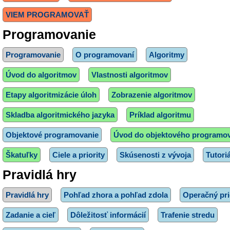
VIEM PROGRAMOVAŤ
Programovanie
Programovanie
O programovaní
Algoritmy
Úvod do algoritmov
Vlastnosti algoritmov
Etapy algoritmizácie úloh
Zobrazenie algoritmov
Skladba algoritmického jazyka
Príklad algoritmu
Objektové programovanie
Úvod do objektového programo
Škatuľky
Ciele a priority
Skúsenosti z vývoja
Tutori
Pravidlá hry
Pravidlá hry
Pohľad zhora a pohľad zdola
Operačný pri
Zadanie a cieľ
Dôležitosť informácií
Trafenie stredu