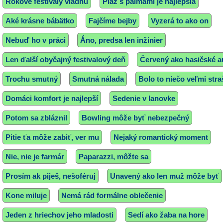
Rokové festivaly vládnu
Pláž s palmami je najlepšia
Aké krásne bábätko
Fajčíme bejby
Vyzerá to ako on
Nebuď ho v práci
Áno, predsa len inžinier
Len ďalší obyčajný festivalový deň
Červený ako hasičské a
Trochu smutný
Smutná nálada
Bolo to niečo veľmi str
Domáci komfort je najlepší
Sedenie v lanovke
Potom sa zbláznil
Bowling môže byť nebezpečný
Pitie ťa môže zabiť, ver mu
Nejaký romantický moment
Nie, nie je farmár
Paparazzi, môžte sa
Prosím ak piješ, nešoféruj
Unavený ako len muž môže byť
Kone miluje
Nemá rád formálne oblečenie
Jeden z hriechov jeho mladosti
Sedí ako žaba na hore