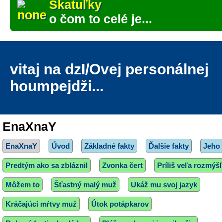
Škatuľky
o čom to celé je...
vitaj na dzI/Ovej personálnej
houmpejdži...
EnaXnaY
EnaXnaY
Úvod
Základné fakty
Ďalšie fakty
Jeho 
Predtým ako sa zbláznil
Zvonka čert
Príliš veľa rozmýš
Môžem to
Šťastný malý muž
Ukáž mu svoj jazyk
Kráčajúci mŕtvy muž
Útok potápkarov