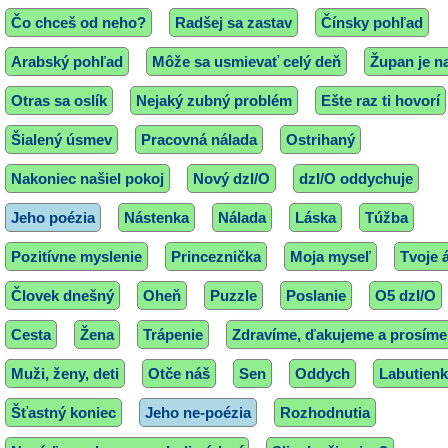
Čo chceš od neho?
Radšej sa zastav
Čínsky pohľad
Arabský pohľad
Môže sa usmievať celý deň
Župan je na
Otras sa oslík
Nejaký zubný problém
Ešte raz ti hovorí
Šialený úsmev
Pracovná nálada
Ostrihaný
Nakoniec našiel pokoj
Nový dzI/O
dzI/O oddychuje
Jeho poézia
Nástenka
Nálada
Láska
Túžba
Pozitívne myslenie
Princeznička
Moja myseľ
Tvoje 
Človek dnešný
Oheň
Puzzle
Poslanie
O5 dzI/O
Cesta
Žena
Trápenie
Zdravíme, ďakujeme a prosíme
Muži, ženy, deti
Otče náš
Sen
Oddych
Labutien
Šťastný koniec
Jeho ne-poézia
Rozhodnutia