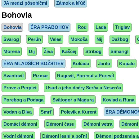
JA medzi pôsobičmi
Zámok a kľúč
Bohovia
Bohovia
ÉRA PRABOHOV
Rod
Lada
Triglav
Svarog
Perún
Veles
Mokoša
Nij
Dažbog
Morena
Dij
Živa
Kaščej
Stribog
Simarigl
ÉRA MLADŠÍCH BOŽSTIEV
Koliada
Jarilo
Kupalo
Svantovít
Pizmar
Rugevít, Porenut a Porevít
Prove a Perplet
Usud a jeho dcéry Serča a Neserča
Porebog a Podaga
Svätogor a Magura
Kovlad a Runa
Vodan a Diva
Smrť
Polevik a Kurent
ÉRA DÉMONO
Domáci démoni
Démoni času
Démoni vetra
Démoni
Vodní démoni
Démoni lesní a poľní
Démoni podzemia a