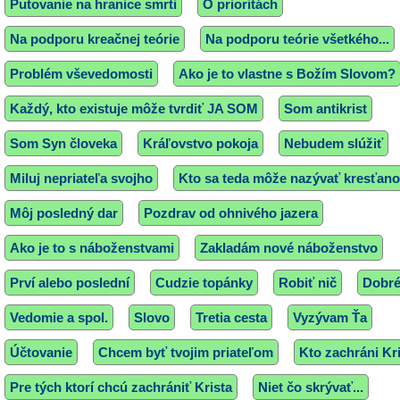
Putovanie na hranice smrti
O prioritách
Na podporu kreačnej teórie
Na podporu teórie všetkého...
Problém vševedomosti
Ako je to vlastne s Božím Slovom?
Každý, kto existuje môže tvrdiť JA SOM
Som antikrist
Som Syn človeka
Kráľovstvo pokoja
Nebudem slúžiť
Miluj nepriateľa svojho
Kto sa teda môže nazývať kresťan
Môj posledný dar
Pozdrav od ohnivého jazera
Ako je to s náboženstvami
Zakladám nové náboženstvo
Prví alebo poslední
Cudzie topánky
Robiť nič
Dobré
Vedomie a spol.
Slovo
Tretia cesta
Vyzývam Ťa
Účtovanie
Chcem byť tvojim priateľom
Kto zachráni Kr
Pre tých ktorí chcú zachrániť Krista
Niet čo skrývať...