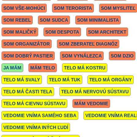
SOM VŠE-MOHÚCI
SOM TERORISTA
SOM MYSLITEĽ
SOM REBEL
SOM SUDCA
SOM MINIMALISTA
SOM MALIČKÝ
SOM DESPOTA
SOM ARCHITEKT
SOM ORGANIZÁTOR
SOM ZBERATEĽ DIAGNÓZ
SOM DOBRÝ PASTIER
SOM VYNÁLEZCA
SOM DZIO
JA MÁM
MÁM TELO
TELO MÁ KOSTRU
TELO MÁ SVALY
TELO MÁ TUK
TELO MÁ ORGÁNY
TELO MÁ ČASTI TELA
TELO MÁ NERVOVÚ SÚSTAVU
TELO MÁ CIEVNU SÚSTAVU
MÁM VEDOMIE
VEDOMIE VNÍMA SAMÉHO SEBA
VEDOMIE VNÍMA REAL
VEDOMIE VNÍMA INÝCH ĽUDÍ