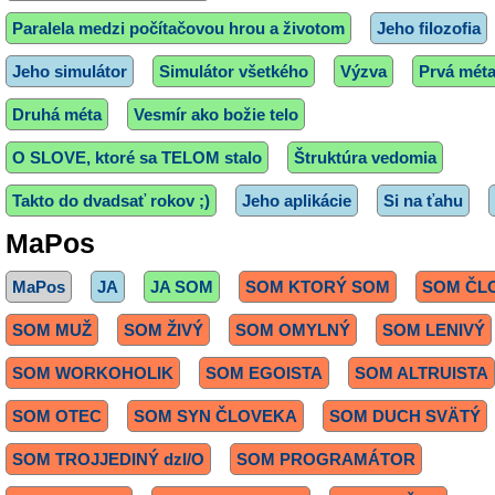
Paralela medzi počítačovou hrou a životom
Jeho filozofia
Jeho simulátor
Simulátor všetkého
Výzva
Prvá mét
Druhá méta
Vesmír ako božie telo
O SLOVE, ktoré sa TELOM stalo
Štruktúra vedomia
Takto do dvadsať rokov ;)
Jeho aplikácie
Si na ťahu
MaPos
MaPos
JA
JA SOM
SOM KTORÝ SOM
SOM ČL
SOM MUŽ
SOM ŽIVÝ
SOM OMYLNÝ
SOM LENIVÝ
SOM WORKOHOLIK
SOM EGOISTA
SOM ALTRUISTA
SOM OTEC
SOM SYN ČLOVEKA
SOM DUCH SVÄTÝ
SOM TROJJEDINÝ dzI/O
SOM PROGRAMÁTOR