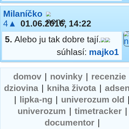
Milaníčko
4▲
01.06.2016, 14:22
5.
Alebo ju tak dobre tají.
súhlasí:
majko1
domov
|
novinky
|
recenzie
dziovina
|
kniha života
|
adse
|
lipka-ng
|
univerozum old
univerozum
|
timetracker
|
documentor
|