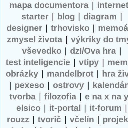
mapa documentora
|
interne
starter
|
blog
|
diagram
|
designer
|
trhovisko
|
memoá
zmysel života
|
výkriky do tm
vševedko
|
dzI/Ova hra
|
test inteligencie
|
vtipy
|
mem
obrázky
|
mandelbrot
|
hra ži
|
pexeso
|
ostrovy
|
kalendá
tvorba
|
filozofia
|
e na x na 
elsico
|
it-portal
|
it-forum
|
rouzz
|
tvorič
|
včelín
|
projek