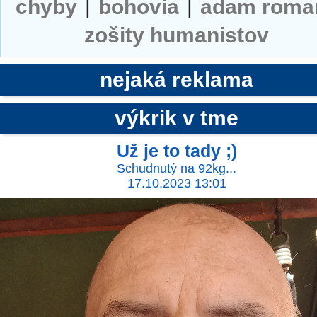
chyby
|
bohovia
|
adam roma
zošity humanistov
nejaká reklama
výkrik v tme
Už je to tady ;)
Schudnutý na 92kg...
17.10.2023 13:01