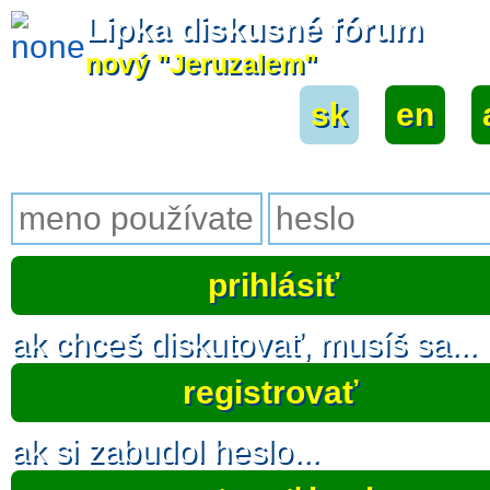
Lipka diskusné fórum
nový "Jeruzalem"
sk
|
en
|
ak chceš diskutovať, musíš sa...
registrovať
ak si zabudol heslo...