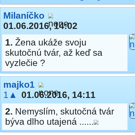
Milaníčko
01.06.2016, 14:02
1.
Žena ukáže svoju
skutočnú tvár, až keď sa
vyzlečie ?
majko1
1▲
01.06.2016, 14:11
2.
Nemyslím, skutočná tvár
býva dlho utajená ......