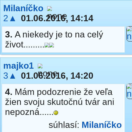
Milaníčko
2▲
01.06.2016, 14:14
3.
A niekedy je to na celý
život.........
majko1
3▲
01.06.2016, 14:20
4.
Mám podozrenie že veľa
žien svoju skutočnú tvár ani
nepozná......
súhlasí:
Milaníčko