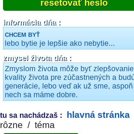
resetovať heslo
informácia dňa :
CHCEM BYŤ
lebo bytie je lepšie ako nebytie...
zmysel života dňa :
Zmyslom života môže byť zlepšovanie
kvality života pre zúčastnených a bud
generácie, lebo veď ak už sme, aspoň
nech sa máme dobre.
hlavná stránka
tu sa nachádzaš :
rôzne
/
téma