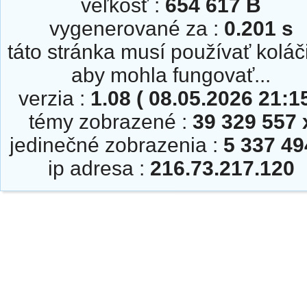
veľkosť :
654 617 B
vygenerované za :
0.201 s
táto stránka musí používať koláč
aby mohla fungovať...
verzia :
1.08 ( 08.05.2026 21:15
témy zobrazené :
39 329 557 
jedinečné zobrazenia :
5 337 49
ip adresa :
216.73.217.120