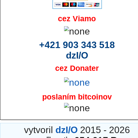
cez Viamo
+421 903 343 518
dzI/O
cez Donater
poslaním bitcoinov
vytvoril
dzI/O
2015 - 2026