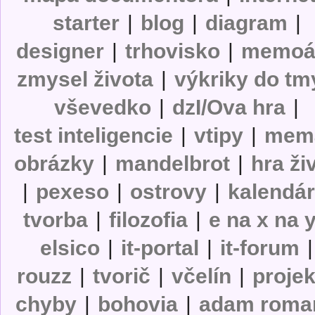
starter
|
blog
|
diagram
|
designer
|
trhovisko
|
memoá
zmysel života
|
výkriky do tm
vševedko
|
dzI/Ova hra
|
test inteligencie
|
vtipy
|
mem
obrázky
|
mandelbrot
|
hra ži
|
pexeso
|
ostrovy
|
kalendá
tvorba
|
filozofia
|
e na x na 
elsico
|
it-portal
|
it-forum
|
rouzz
|
tvorič
|
včelín
|
projek
chyby
|
bohovia
|
adam roma