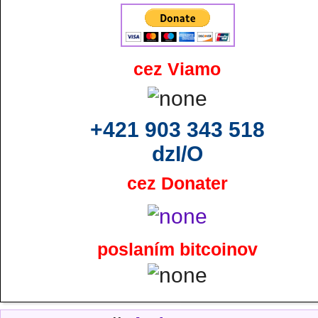
cez Viamo
+421 903 343 518
dzI/O
cez Donater
poslaním bitcoinov