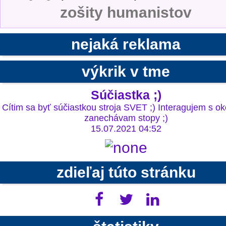
zošity humanistov
nejaká reklama
výkrik v tme
Súčiastka ;)
Cítim sa byť súčiastkou stroja SVET ;) Interagujem s ok
zanechávam stopy ;)
15.07.2021 04:52
zdieľaj túto stránku