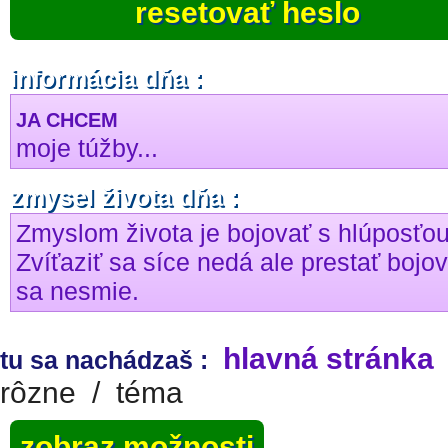
resetovať heslo
informácia dňa :
JA CHCEM
moje túžby...
zmysel života dňa :
Zmyslom života je bojovať s hlúposťou
Zvíťaziť sa síce nedá ale prestať bojo
sa nesmie.
hlavná stránka
tu sa nachádzaš :
rôzne
/
téma
zobraz možnosti