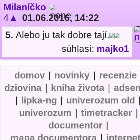
Milaníčko
4▲
01.06.2016, 14:22
5.
Alebo ju tak dobre tají.
súhlasí:
majko1
domov
|
novinky
|
recenzie
dziovina
|
kniha života
|
adse
|
lipka-ng
|
univerozum old
univerozum
|
timetracker
|
documentor
|
mapa documentora
|
interne