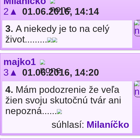
Milaníčko
2▲
01.06.2016, 14:14
3.
A niekedy je to na celý
život.........
majko1
3▲
01.06.2016, 14:20
4.
Mám podozrenie že veľa
žien svoju skutočnú tvár ani
nepozná......
súhlasí:
Milaníčko