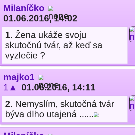
Milaníčko
01.06.2016, 14:02
1.
Žena ukáže svoju
skutočnú tvár, až keď sa
vyzlečie ?
majko1
1▲
01.06.2016, 14:11
2.
Nemyslím, skutočná tvár
býva dlho utajená ......