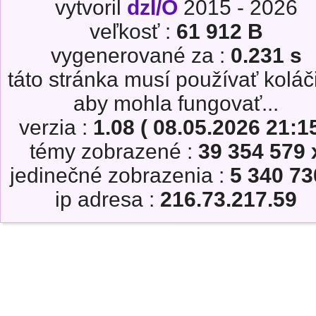
vytvoril
dzI/O
2015 - 2026
veľkosť :
61 912 B
vygenerované za :
0.231 s
táto stránka musí používať koláč
aby mohla fungovať...
verzia :
1.08 ( 08.05.2026 21:15
témy zobrazené :
39 354 579 
jedinečné zobrazenia :
5 340 73
ip adresa :
216.73.217.59