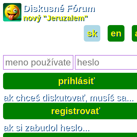
Diskusné Fórum
nový "Jeruzalem"
sk
|
en
|
ak chceš diskutovať, musíš sa...
registrovať
ak si zabudol heslo...