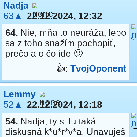
Nadja
63▲
22.12.2024, 12:32
64.
Nie, mňa to neuráža, lebo
sa z toho snažím pochopiť,
prečo a o čo ide 🙂
👍:
TvojOponent
Lemmy
52▲
22.12.2024, 12:18
54.
Nadja, ty si tu taká
diskusná k*u*r*v*a. Unavuješ