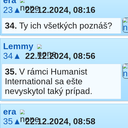
era
23▲
22.12.2024, 08:16
34.
Ty ich všetkých poznáš?
Lemmy
34▲
22.12.2024, 08:56
35.
V rámci Humanist
International sa ešte
nevyskytol taký prípad.
era
35▲
22.12.2024, 08:58