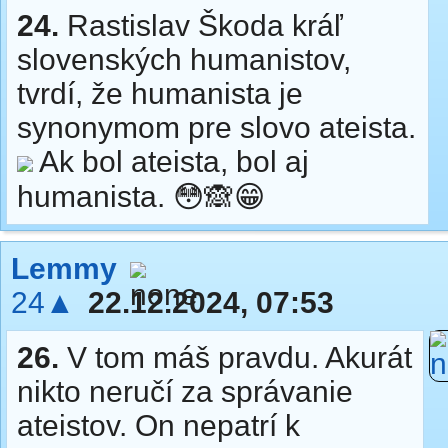
24.
Rastislav Škoda kráľ
slovenských humanistov,
tvrdí, že humanista je
synonymom pre slovo ateista.
Ak bol ateista, bol aj
humanista. 😳🙈😁
Lemmy
24▲
22.12.2024, 07:53
26.
V tom máš pravdu. Akurát
nikto neručí za správanie
ateistov. On nepatrí k