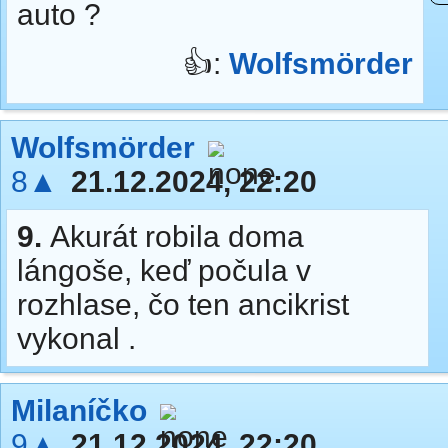
auto ?
👍:
Wolfsmörder
Wolfsmörder
8▲
21.12.2024, 22:20
9.
Akurát robila doma
lángoše, keď počula v
rozhlase, čo ten ancikrist
vykonal .
Milaníčko
9▲
21.12.2024, 22:20