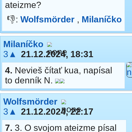
ateizme?
👎:
Wolfsmörder
,
Milaníčko
Milaníčko
3▲
21.12.2024, 18:31
4.
Nevieš čítať kua, napísal
to denník N.
Wolfsmörder
3▲
21.12.2024, 22:17
7.
3. O svojom ateizme písal