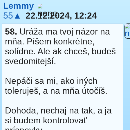
Lemmy
55▲
22.12.2024, 12:24
58.
Uráža ma tvoj názor na
mňa. Píšem konkrétne,
solídne. Ale ak chceš, budeš
svedomitejší.
Nepáči sa mi, ako iných
toleruješ, a na mňa útočíš.
Dohoda, nechaj na tak, a ja
si budem kontrolovať