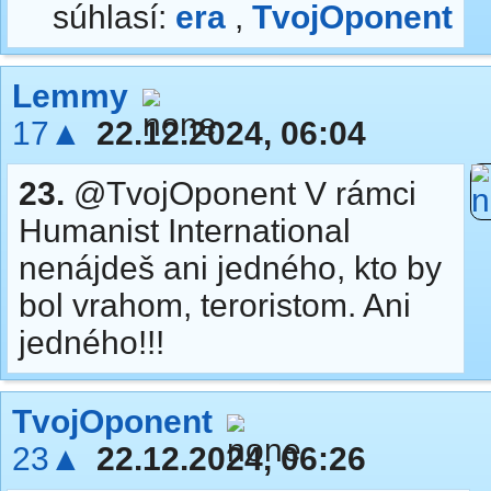
súhlasí:
era
,
TvojOponent
Lemmy
17▲
22.12.2024, 06:04
23.
@TvojOponent V rámci
Humanist International
nenájdeš ani jedného, kto by
bol vrahom, teroristom. Ani
jedného!!!
TvojOponent
23▲
22.12.2024, 06:26