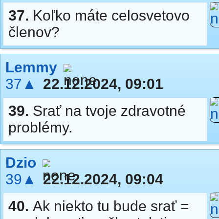
37.
Koľko máte celosvetovo
členov?
Lemmy
37▲
22.12.2024, 09:01
39.
Srať na tvoje zdravotné
problémy.
Dzio
39▲
22.12.2024, 09:04
40.
Ak niekto tu bude srať =