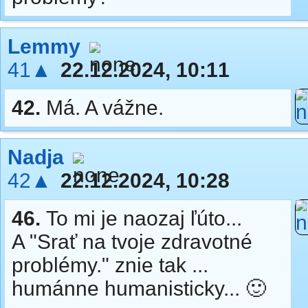
Lemmy
41▲
22.12.2024, 10:11
42.
Má. A vážne.
Nadja
42▲
22.12.2024, 10:28
46.
To mi je naozaj ľúto...
A "Srať na tvoje zdravotné
problémy." znie tak ...
humánne humanisticky... 🙂