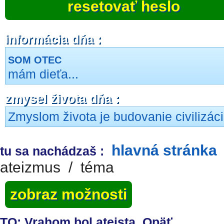
resetovať heslo
informácia dňa :
SOM OTEC
mám dieťa...
zmysel života dňa :
Zmyslom života je budovanie civilizáci
hlavná stránka
tu sa nachádzaš :
ateizmus
/
téma
zobraz možnosti
TO: Vrahom bol ateista. Opäť.