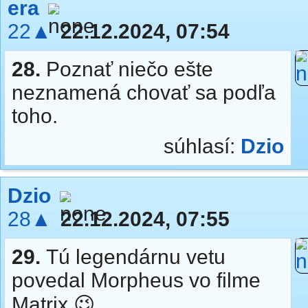
era
22▲
22.12.2024, 07:54
28.
Poznať niečo ešte
neznamená chovať sa podľa
toho.
súhlasí:
Dzio
Dzio
28▲
22.12.2024, 07:55
29.
Tú legendárnu vetu
povedal Morpheus vo filme
Matrix 😉