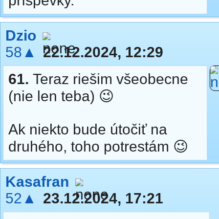
príspevky.
Dzio
58▲
22.12.2024, 12:29
61.
Teraz riešim všeobecne
(nie len teba) 😉
Ak niekto bude útočiť na
druhého, toho potrestám 😉
Kasafran
52▲
23.12.2024, 17:21