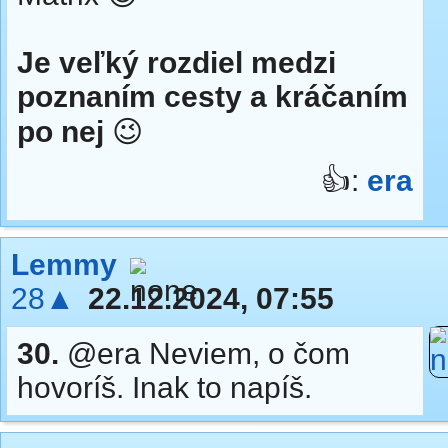
Je veľký rozdiel medzi
poznaním cesty a kráčaním
po nej
😉
👍:
era
Lemmy
28▲
22.12.2024, 07:55
30.
@era Neviem, o čom
hovoríš. Inak to napíš.