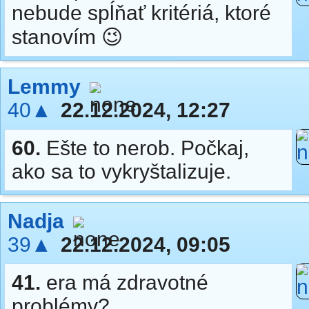
nebude spĺňať kritériá, ktoré
stanovím 😉
Lemmy
40▲
22.12.2024, 12:27
60.
Ešte to nerob. Počkaj,
ako sa to vykryštalizuje.
Nadja
39▲
22.12.2024, 09:05
41.
era má zdravotné
problémy?