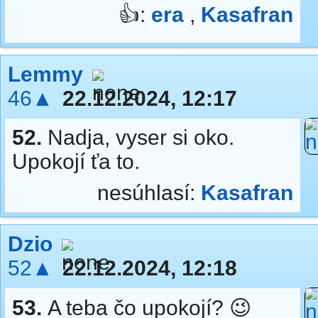
👍:
era
,
Kasafran
Lemmy
46▲
22.12.2024, 12:17
52.
Nadja, vyser si oko.
Upokojí ťa to.
nesúhlasí:
Kasafran
Dzio
52▲
22.12.2024, 12:18
53.
A teba čo upokojí? 😉