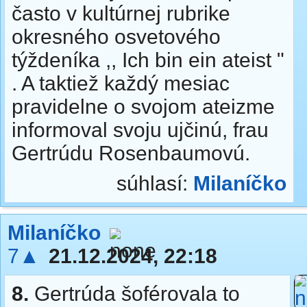
často v kultúrnej rubrike
okresného osvetového
týždeníka ,, Ich bin ein ateist "
. A taktiež každý mesiac
pravidelne o svojom ateizme
informoval svoju ujčinú, frau
Gertrúdu Rosenbaumovú.
súhlasí:
Milaníčko
Milaníčko
7▲
21.12.2024, 22:18
8.
Gertrúda šoférovala to