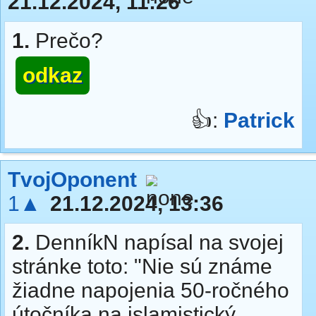
21.12.2024, 11:26
1.
Prečo?
odkaz
👍:
Patrick
TvojOponent
1▲
21.12.2024, 13:36
2.
DenníkN napísal na svojej
stránke toto: "Nie sú známe
žiadne napojenia 50-ročného
útočníka na islamistický