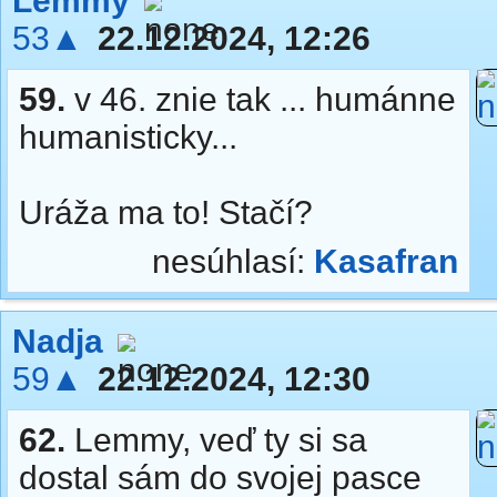
Lemmy
53▲
22.12.2024, 12:26
59.
v 46. znie tak ... humánne
humanisticky...
Uráža ma to! Stačí?
nesúhlasí:
Kasafran
Nadja
59▲
22.12.2024, 12:30
62.
Lemmy, veď ty si sa
dostal sám do svojej pasce