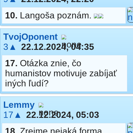
10.
Langoša poznám.
TvojOponent
3▲
22.12.2024, 04:35
17.
Otázka znie, čo
humanistov motivuje zabíjať
iných ľudí?
Lemmy
17▲
22.12.2024, 05:03
18.
Zrejme nejaká forma