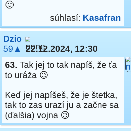
🙂
súhlasí:
Kasafran
Dzio
59▲
22.12.2024, 12:30
63.
Tak jej to tak napíš, že ťa
to uráža 😉
Keď jej napíšeš, že je štetka,
tak to zas urazí ju a začne sa
(ďalšia) vojna 😉