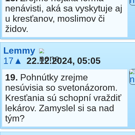
nenávisti, aká sa vyskytuje aj
u kresťanov, moslimov či
židov.
Lemmy
17▲
22.12.2024, 05:05
19.
Pohnútky zrejme
nesúvisia so svetonázorom.
Kresťania sú schopní vraždiť
lekárov. Zamyslel si sa nad
tým?