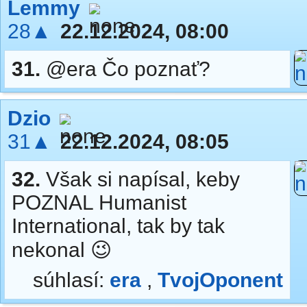
Lemmy
28▲
22.12.2024, 08:00
31.
@era Čo poznať?
Dzio
31▲
22.12.2024, 08:05
32.
Však si napísal, keby
POZNAL Humanist
International, tak by tak
nekonal 😉
súhlasí:
era
,
TvojOponent