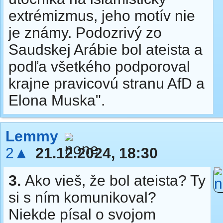
extrémizmus, jeho motív nie
je známy. Podozrivý zo
Saudskej Arábie bol ateista a
podľa všetkého podporoval
krajne pravicovú stranu AfD a
Elona Muska".
Lemmy
2▲
21.12.2024, 18:30
3.
Ako vieš, že bol ateista? Ty
si s ním komunikoval?
Niekde písal o svojom