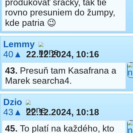
produkovať sračky, tak tie
rovno presuniem do žumpy,
kde patria 😉
Lemmy
40▲
22.12.2024, 10:16
43.
Presuň tam Kasafrana a
Marek searcha4.
Dzio
43▲
22.12.2024, 10:18
45.
To platí na každého, kto