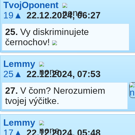
TvojOponent
19▲
22.12.2024, 06:27
25.
Vy diskriminujete
černochov!
Lemmy
25▲
22.12.2024, 07:53
27.
V čom? Nerozumiem
tvojej výčitke.
Lemmy
17▲
22.12.2024, 05:48