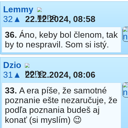
Lemmy
32▲
22.12.2024, 08:58
36.
Áno, keby bol členom, tak
by to nespravil. Som si istý.
Dzio
31▲
22.12.2024, 08:06
33.
A era píše, že samotné
poznanie ešte nezaručuje, že
podľa poznania budeš aj
konať (si myslím) 😉