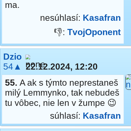
ma.
nesúhlasí:
Kasafran
👎:
TvojOponent
Dzio
54▲
22.12.2024, 12:20
55.
A ak s týmto neprestaneš
milý Lemmynko, tak nebudeš
tu vôbec, nie len v žumpe 😉
súhlasí:
Kasafran