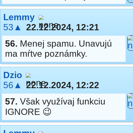
Lemmy
53▲
22.12.2024, 12:21
56.
Menej spamu. Unavujú
ma mŕtve poznámky.
Dzio
56▲
22.12.2024, 12:22
57.
Však využívaj funkciu
IGNORE 😉