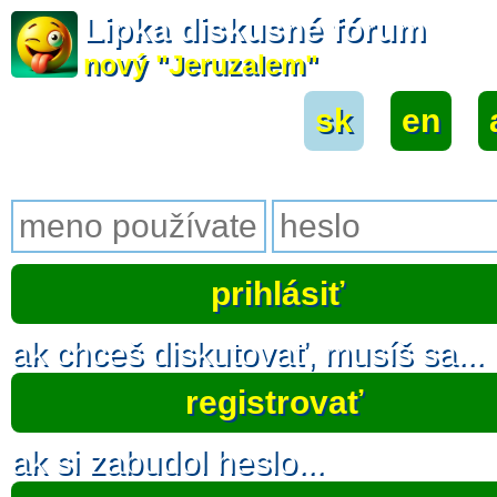
Lipka diskusné fórum
nový "Jeruzalem"
sk
|
en
|
ak chceš diskutovať, musíš sa...
registrovať
ak si zabudol heslo...