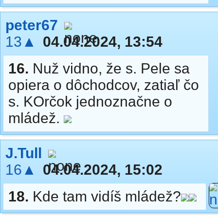
peter67
13▲
04.04.2024, 13:54
16.
Nuž vidno, že s. Pele sa
opiera o dôchodcov, zatiaľ čo
s. KOrčok jednoznačne o
mládež.
J.Tull
16▲
04.04.2024, 15:02
18.
Kde tam vidíš mládež?