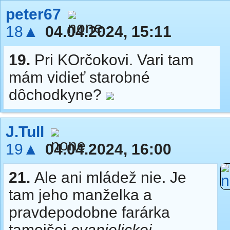
peter67
18▲
04.04.2024, 15:11
19.
Pri KOrčokovi. Vari tam
mám vidieť starobné
dôchodkyne?
J.Tull
19▲
04.04.2024, 16:00
21.
Ale ani mládež nie. Je
tam jeho manželka a
pravdepodobne farárka
tamojšej
evanjelickej