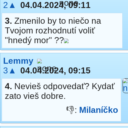
2▲
04.04.2024, 09:11
3.
Zmenilo by to niečo na
Tvojom rozhodnutí voliť
"hnedý mor" ??
Lemmy
3▲
04.04.2024, 09:15
4.
Nevieš odpovedať? Kydať
zato vieš dobre.
👎:
Milaníčko