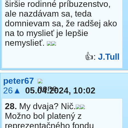
širšie rodinné príbuzenstvo,
ale nazdávam sa, teda
domnievam sa, že radšej ako
na to myslieť je lepšie
nemyslieť.
👍:
J.Tull
peter67
26▲
05.04.2024, 10:02
28.
My dvaja? Nič.
Možno bol platený z
reprezentačného fondu