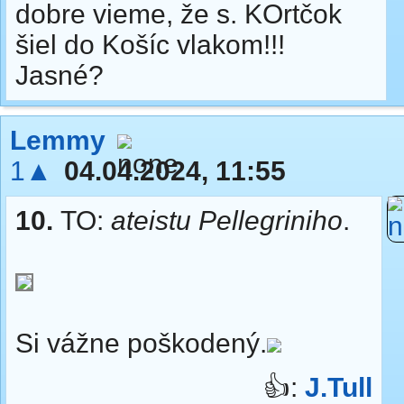
dobre vieme, že s. KOrtčok
šiel do Košíc vlakom!!!
Jasné?
Lemmy
1▲
04.04.2024, 11:55
10.
TO:
ateistu Pellegriniho
.
Si vážne poškodený.
👍:
J.Tull