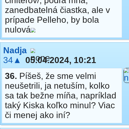
činiteľov/, podľa mňa,
zanedbatelná čiastka, ale v
prípade Pelleho, by bola
nulová
Nadja
34▲
05.04.2024, 10:21
36.
Píšeš, že sme velmi
neušetrili, ja netuším, kolko
sa tak bežne míňa, napríklad
taký Kiska koľko minul? Viac
či menej ako iní?