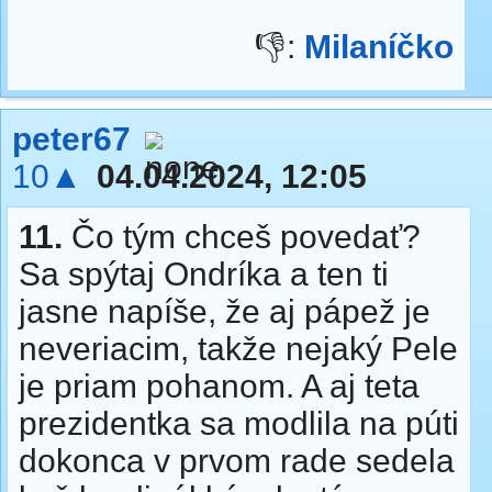
👎:
Milaníčko
peter67
10▲
04.04.2024, 12:05
11.
Čo tým chceš povedať?
Sa spýtaj Ondríka a ten ti
jasne napíše, že aj pápež je
neveriacim, takže nejaký Pele
je priam pohanom. A aj teta
prezidentka sa modlila na púti
dokonca v prvom rade sedela