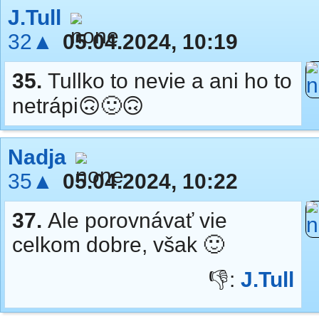
J.Tull
32▲
05.04.2024, 10:19
35.
Tullko to nevie a ani ho to
netrápi🙃🙂🙃
Nadja
35▲
05.04.2024, 10:22
37.
Ale porovnávať vie
celkom dobre, však 🙂
👎:
J.Tull