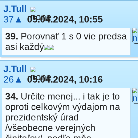
J.Tull
37▲
05.04.2024, 10:55
39.
Porovnať 1 s 0 vie predsa
asi každý
J.Tull
26▲
05.04.2024, 10:16
34.
Určite menej... i tak je to
oproti celkovým výdajom na
prezidentský úrad
/všeobecne verejných