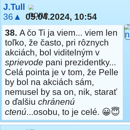
J.Tull
36▲
05.04.2024, 10:54
38.
A čo Ti ja viem... viem len
toľko, že často, pri rôznych
akciách, bol viditelným v
sprievode
pani prezidentky...
Celá pointa je v tom, že Pelle
by bol na akciách sám,
nemusel by sa on, nik, starať
o ďalšiu
chránenú
ctenú
...osobu, to je celé. 😀😇