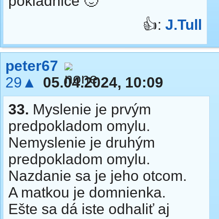
pokladnice 🙂
👍:
J.Tull
peter67
29▲
05.04.2024, 10:09
33.
Myslenie je prvým
predpokladom omylu.
Nemyslenie je druhým
predpokladom omylu.
Nazdanie sa je jeho otcom.
A matkou je domnienka.
Ešte sa dá iste odhaliť aj