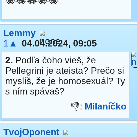
😂😂😂😂😂
Lemmy
1▲
04.04.2024, 09:05
2.
Podľa čoho vieš, že
Pellegrini je ateista? Prečo si
myslíš, že je homosexuál? Ty
s ním spávaš?
👎:
Milaníčko
TvojOponent