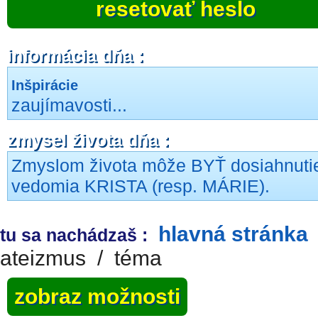
resetovať heslo
informácia dňa :
Inšpirácie
zaujímavosti...
zmysel života dňa :
Zmyslom života môže BYŤ dosiahnuti
vedomia KRISTA (resp. MÁRIE).
hlavná stránka
tu sa nachádzaš :
ateizmus
/
téma
zobraz možnosti