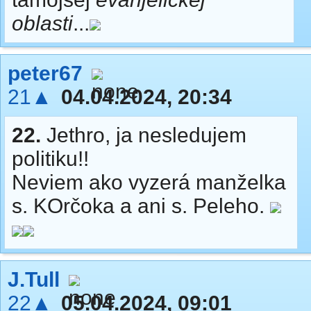
oblasti
...
peter67
21▲
04.04.2024, 20:34
22.
Jethro, ja nesledujem
politiku!!
Neviem ako vyzerá manželka
s. KOrčoka a ani s. Peleho.
J.Tull
22▲
05.04.2024, 09:01