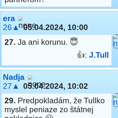
era
26▲
05.04.2024, 10:00
27.
Ja ani korunu. 😇
👍:
J.Tull
Nadja
27▲
05.04.2024, 10:02
29.
Predpokladám, že Tullko
myslel peniaze zo štátnej