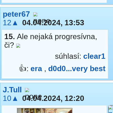
peter67
12▲
04.04.2024, 13:53
15.
Ale nejaká progresívna,
či?
súhlasí:
clear1
👍:
era
,
d0d0...very best
J.Tull
10▲
04.04.2024, 12:20