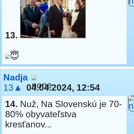
13.
😇
Nadja
13▲
04.04.2024, 12:54
14.
Nuž, Na Slovenskú je 70-
80% obyvateľstva
kresťanov...