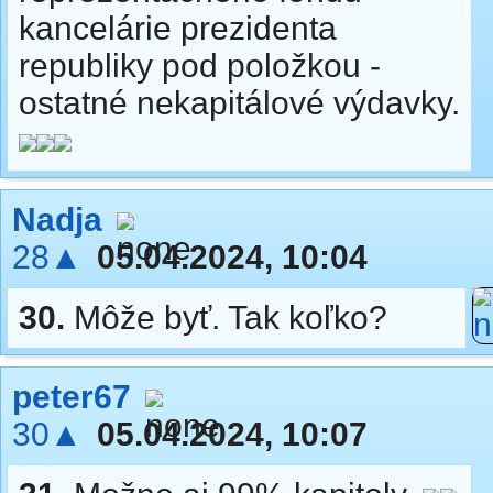
kancelárie prezidenta
republiky pod položkou -
ostatné nekapitálové výdavky.
Nadja
28▲
05.04.2024, 10:04
30.
Môže byť. Tak koľko?
peter67
30▲
05.04.2024, 10:07