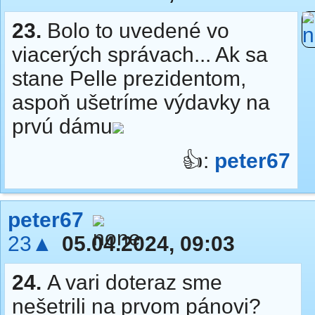
23.
Bolo to uvedené vo
viacerých správach... Ak sa
stane Pelle prezidentom,
aspoň ušetríme výdavky na
prvú dámu
👍:
peter67
peter67
23▲
05.04.2024, 09:03
24.
A vari doteraz sme
nešetrili na prvom pánovi?