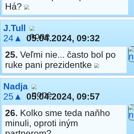
Há?
J.Tull
24▲
05.04.2024, 09:32
25.
Veľmi nie... často bol po
ruke pani prezidentke
Nadja
25▲
05.04.2024, 09:57
26.
Kolko sme teda naňho
minuli, oproti iným
partnerom?