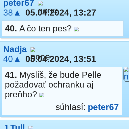
peter67
38▲
05.04.2024, 13:27
40.
A čo ten pes?
Nadja
40▲
05.04.2024, 13:51
41.
Myslíš, že bude Pelle
požadovať ochranku aj
preňho?
súhlasí:
peter67
J.Tull