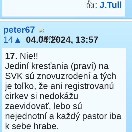
👍:
J.Tull
peter67
14▲
04.04.2024, 13:57
17.
Nie!!
Jediní kresťania (praví) na
SVK sú znovuzrodení a tých
je toľko, že ani registrovanú
cirkev si nedokážu
zaevidovať, lebo sú
nejednotní a každý pastor iba
k sebe hrabe.