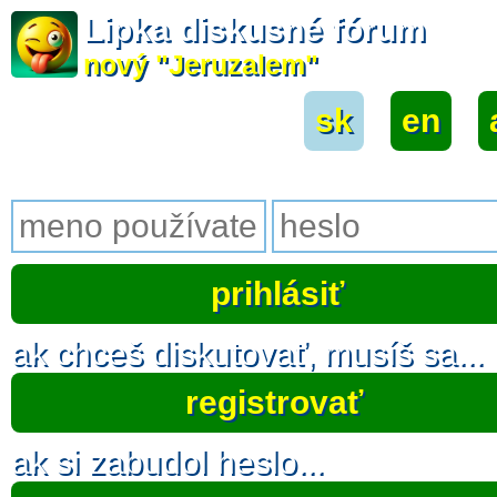
Lipka diskusné fórum
nový "Jeruzalem"
sk
|
en
|
ak chceš diskutovať, musíš sa...
registrovať
ak si zabudol heslo...