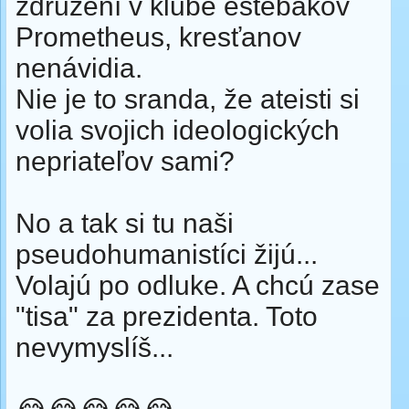
združení v klube eštébakov
Prometheus, kresťanov
nenávidia.
Nie je to sranda, že ateisti si
volia svojich ideologických
nepriateľov sami?
No a tak si tu naši
pseudohumanistíci žijú...
Volajú po odluke. A chcú zase
"tisa" za prezidenta. Toto
nevymyslíš...