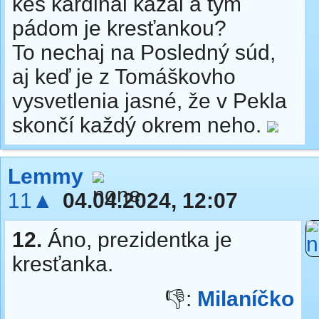
keš kardinál kázal a tým
pádom je kresťankou?
To nechaj na Posledný súd,
aj keď je z Tomáškovho
vysvetlenia jasné, že v Pekla
skončí každý okrem neho.
Lemmy
11▲
04.04.2024, 12:07
12.
Áno, prezidentka je
kresťanka.
👎:
Milaníčko