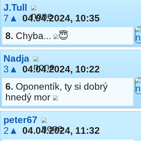
J.Tull
7▲
04.04.2024, 10:35
8.
Chyba...
😇
Nadja
3▲
04.04.2024, 10:22
6.
Oponentík, ty si dobrý
hnedý mor
peter67
2▲
04.04.2024, 11:32