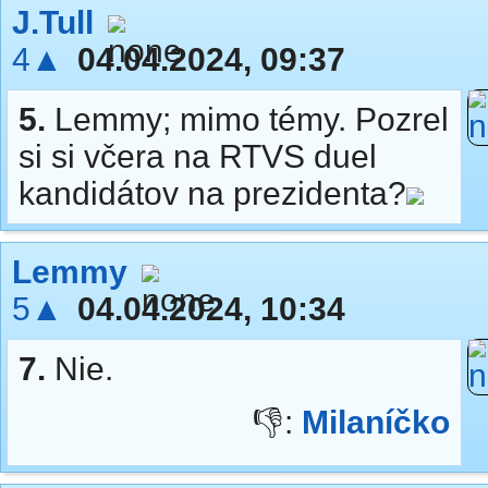
J.Tull
4▲
04.04.2024, 09:37
5.
Lemmy; mimo témy. Pozrel
si si včera na RTVS duel
kandidátov na prezidenta?
Lemmy
5▲
04.04.2024, 10:34
7.
Nie.
👎:
Milaníčko