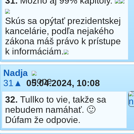
31.
Možno aj 99% kapitoly.
Skús sa opýtať prezidentskej
kancelárie, podľa nejakého
zákona máš právo k prístupe
k informáciám.
Nadja
31▲
05.04.2024, 10:08
32.
Tullko to vie, takže sa
nebudem namáhať. 🙂
Dúfam že odpovie.