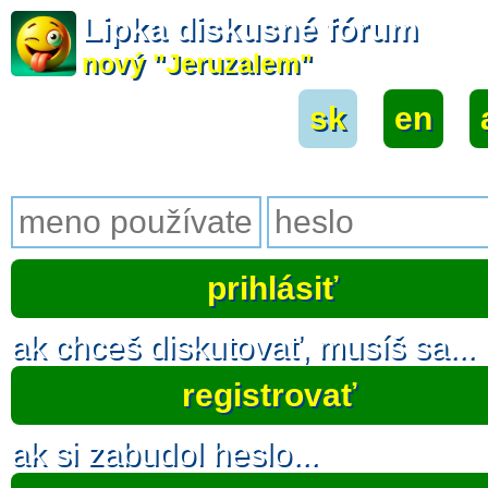
Lipka diskusné fórum
nový "Jeruzalem"
sk
|
en
|
ak chceš diskutovať, musíš sa...
registrovať
ak si zabudol heslo...