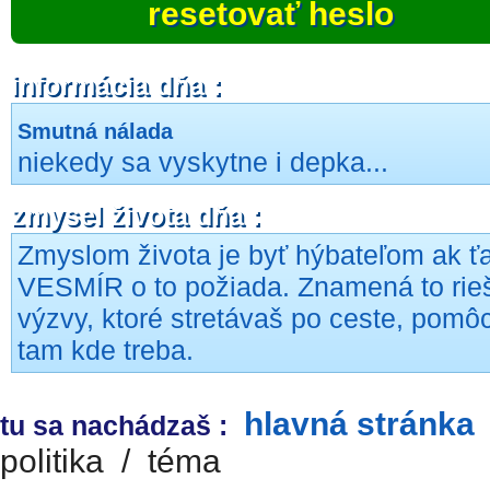
resetovať heslo
informácia dňa :
Smutná nálada
niekedy sa vyskytne i depka...
zmysel života dňa :
Zmyslom života je byť hýbateľom ak ť
VESMÍR o to požiada. Znamená to rieš
výzvy, ktoré stretávaš po ceste, pomô
tam kde treba.
hlavná stránka
tu sa nachádzaš :
politika
/
téma