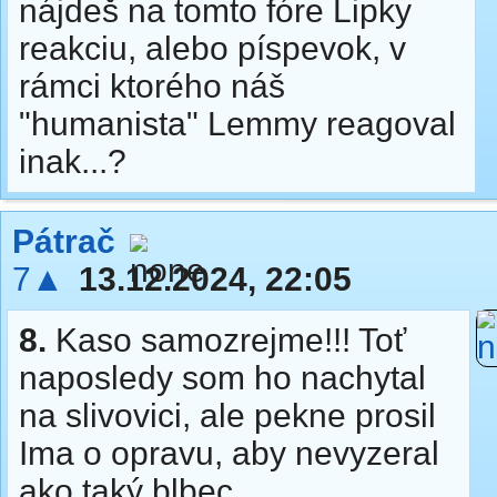
nájdeš na tomto fóre Lipky
reakciu, alebo píspevok, v
rámci ktorého náš
"humanista" Lemmy reagoval
inak...?
Pátrač
7▲
13.12.2024, 22:05
8.
Kaso samozrejme!!! Toť
naposledy som ho nachytal
na slivovici, ale pekne prosil
Ima o opravu, aby nevyzeral
ako taký blbec.