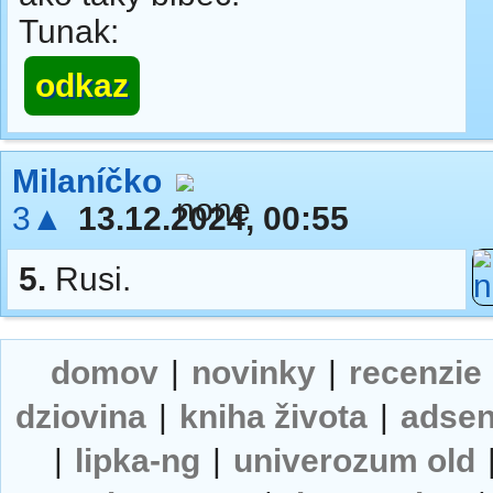
Tunak:
odkaz
Milaníčko
3▲
13.12.2024, 00:55
5.
Rusi.
domov
|
novinky
|
recenzie
dziovina
|
kniha života
|
adse
|
lipka-ng
|
univerozum old