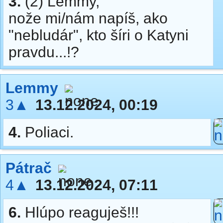
3.
(2) Lemmy,
nože mi/nám napíš, ako
"nebludár", kto šíri o Katyni
pravdu...!?
Lemmy
3▲
13.12.2024, 00:19
4.
Poliaci.
Pátrač
4▲
13.12.2024, 07:11
6.
Hlúpo reaguješ!!!