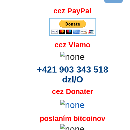
cez PayPal
cez Viamo
+421 903 343 518
dzI/O
cez Donater
poslaním bitcoinov