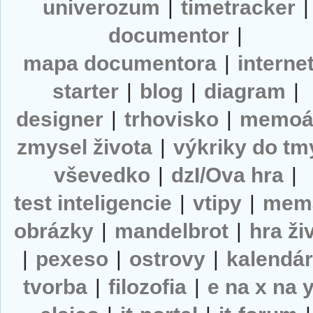
univerozum
|
timetracker
|
documentor
|
mapa documentora
|
interne
starter
|
blog
|
diagram
|
designer
|
trhovisko
|
memoá
zmysel života
|
výkriky do tm
vševedko
|
dzI/Ova hra
|
test inteligencie
|
vtipy
|
mem
obrázky
|
mandelbrot
|
hra ži
|
pexeso
|
ostrovy
|
kalendá
tvorba
|
filozofia
|
e na x na 