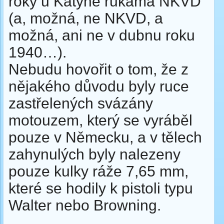
roky u Katyně rukama NKVD
(a, možná, ne NKVD, a
možná, ani ne v dubnu roku
1940…).
Nebudu hovořit o tom, že z
nějakého důvodu byly ruce
zastřelených svázány
motouzem, který se vyráběl
pouze v Německu, a v tělech
zahynulých byly nalezeny
pouze kulky ráže 7,65 mm,
které se hodily k pistoli typu
Walter nebo Browning.