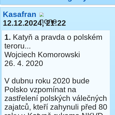
Kasafran
12.12.2024, 21:22
1.
Katyň a pravda o polském
teroru...
Wojciech Komorowski
26. 4. 2020
V dubnu roku 2020 bude
Polsko vzpomínat na
zastřelení polských válečných
zajatců, kteří zahynuli před 80