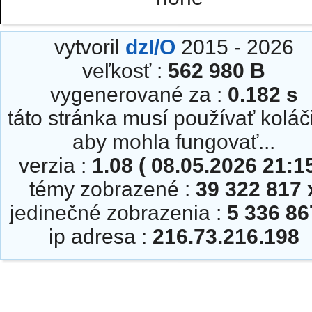
vytvoril
dzI/O
2015 - 2026
veľkosť :
562 980 B
vygenerované za :
0.182 s
táto stránka musí používať koláč
aby mohla fungovať...
verzia :
1.08 ( 08.05.2026 21:15
témy zobrazené :
39 322 817 
jedinečné zobrazenia :
5 336 86
ip adresa :
216.73.216.198