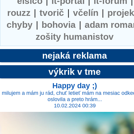
elsico
|
it-portal
|
it-forum
|
rouzz
|
tvorič
|
včelín
|
projek
chyby
|
bohovia
|
adam roma
zošity humanistov
nejaká reklama
výkrik v tme
Happy day ;)
milujem a mám ju rád, chuť letieť mám na mesiac odk
oslovila a preto hrám...
10.02.2024 00:39