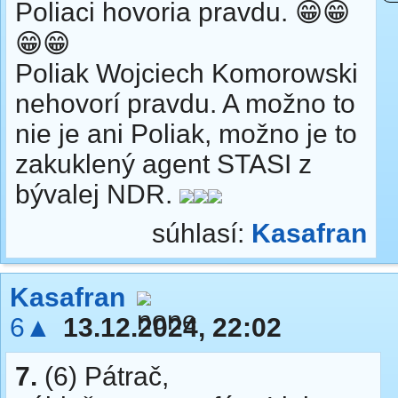
Poliaci hovoria pravdu. 😁😁
😁😁
Poliak Wojciech Komorowski
nehovorí pravdu. A možno to
nie je ani Poliak, možno je to
zakuklený agent STASI z
bývalej NDR.
súhlasí:
Kasafran
Kasafran
6▲
13.12.2024, 22:02
7.
(6) Pátrač,