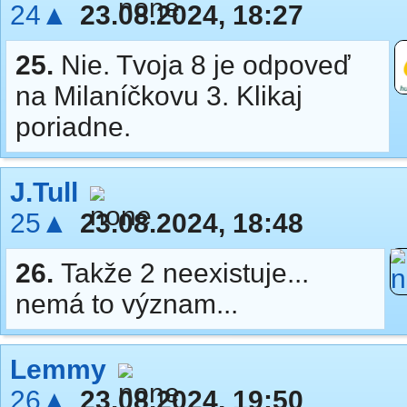
24▲
23.08.2024, 18:27
25.
Nie. Tvoja 8 je odpoveď
na Milaníčkovu 3. Klikaj
poriadne.
J.Tull
25▲
23.08.2024, 18:48
26.
Takže 2 neexistuje...
nemá to význam...
Lemmy
26▲
23.08.2024, 19:50