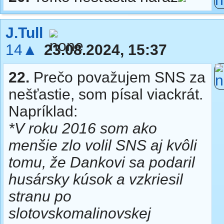
J.Tull
14▲
23.08.2024, 15:37
22.
Prečo považujem SNS za
nešťastie, som písal viackrát.
Napríklad:
*V roku 2016 som ako
menšie zlo volil SNS aj kvôli
tomu, že Dankovi sa podaril
husársky kúsok a vzkriesil
stranu po
slotovskomalinovskej