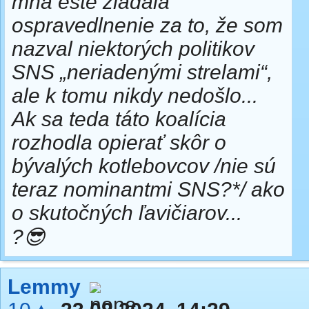
mňa ešte žiadala
ospravedlnenie za to, že som
nazval niektorých politikov
SNS „neriadenými strelami“,
ale k tomu nikdy nedošlo...
Ak sa teda táto koalícia
rozhodla opierať skôr o
bývalých kotlebovcov
/nie sú
teraz nominantmi SNS?*/
ako
o skutočných ľavičiarov...
?😎
Lemmy