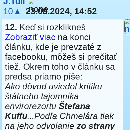
J.Tull
10▲
23.08.2024, 14:52
12.
Keď si rozklikneš
Zobraziť viac
na konci
článku, kde je prevzaté z
facebooku, môžeš si prečítať
tiež. Okrem toho v článku sa
predsa priamo píše:
Ako dôvod uviedol kritiku
štátneho tajomníka
envirorezortu
Štefana
Kuffu
...Podľa Chmelára tlak
na jeho odvolanie
zo strany