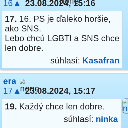
16▲
23.08.2024, 15:16
17.
16. PS je ďaleko horšie,
ako SNS.
Lebo chcú LGBTI a SNS chce
len dobre.
súhlasí:
Kasafran
era
17▲
23.08.2024, 15:17
19.
Každý chce len dobre.
súhlasí:
ninka