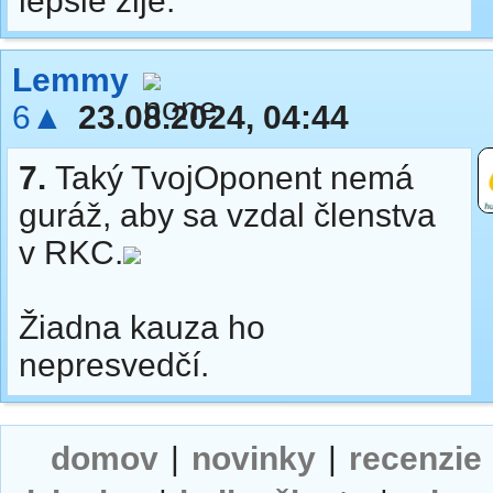
lepšie žije.
Lemmy
6▲
23.08.2024, 04:44
7.
Taký TvojOponent nemá
guráž, aby sa vzdal členstva
v RKC.
Žiadna kauza ho
nepresvedčí.
domov
|
novinky
|
recenzie