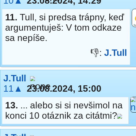
10▲
23.08.2024, 14:29
11.
Tull, si predsa trápny, keď
argumentuješ: V tom odkaze
sa nepíše.
👎:
J.Tull
J.Tull
11▲
23.08.2024, 15:00
13.
... alebo si si nevšimol na
konci 10 otáznik za citátmi?