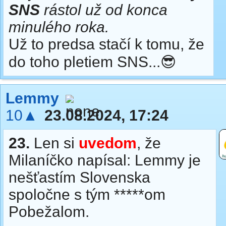
SNS
rástol už od konca
minulého roka.
Už to predsa stačí k tomu, že
do toho pletiem SNS...😎
Lemmy
10▲
23.08.2024, 17:24
23.
Len si
uvedom
, že
Milaníčko napísal: Lemmy je
nešťastím Slovenska
spoločne s tým *****om
Pobežalom.