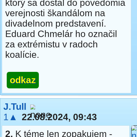
ktorý sa dostal do povedomia
verejnosti škandálom na
divadelnom predstavení.
Eduard Chmelár ho označil
za extrémistu v radoch
koalície.
odkaz
J.Tull
1▲
22.08.2024, 09:43
2.
K téme len zopakujem -