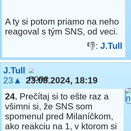
A ty si potom priamo na neho
reagoval s tým SNS, od veci.
👎:
J.Tull
J.Tull
23▲
23.08.2024, 18:19
24.
Prečítaj si to ešte raz a
všimni si, že SNS som
spomenul pred Milaníčkom,
ako reakciu na 1, v ktorom si