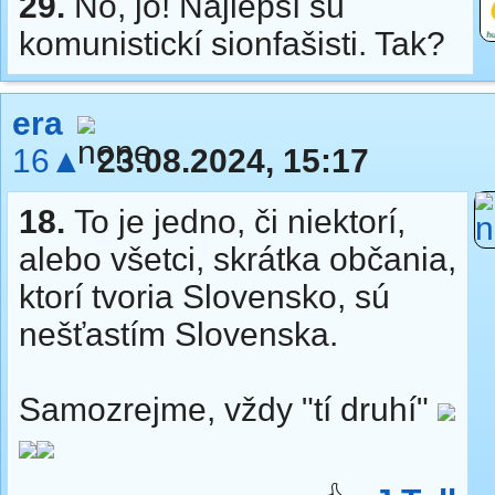
29.
No, jo! Najlepší sú
komunistickí sionfašisti. Tak?
era
16▲
23.08.2024, 15:17
18.
To je jedno, či niektorí,
alebo všetci, skrátka občania,
ktorí tvoria Slovensko, sú
nešťastím Slovenska.
Samozrejme, vždy "tí druhí"