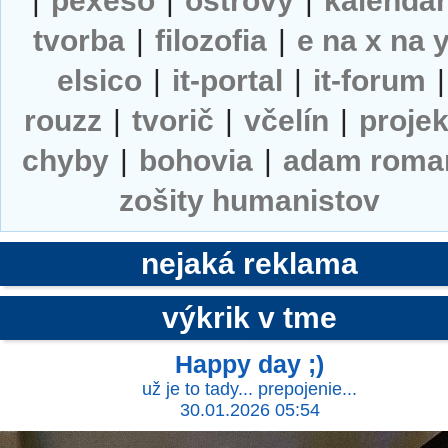
|
pexeso
|
ostrovy
|
kalendá
tvorba
|
filozofia
|
e na x na 
elsico
|
it-portal
|
it-forum
|
rouzz
|
tvorič
|
včelín
|
projek
chyby
|
bohovia
|
adam roma
zošity humanistov
nejaká reklama
výkrik v tme
Happy day ;)
už je to tady... prepojenie...
30.01.2026 05:54