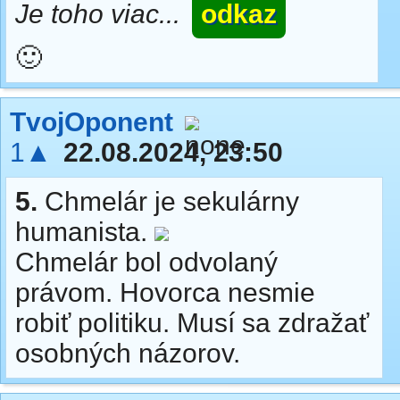
Je toho viac...
odkaz
🙂
TvojOponent
1▲
22.08.2024, 23:50
5.
Chmelár je sekulárny
humanista.
Chmelár bol odvolaný
právom. Hovorca nesmie
robiť politiku. Musí sa zdražať
osobných názorov.