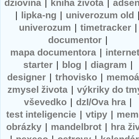
dziovina
|
kniha života
|
adse
|
lipka-ng
|
univerozum old
univerozum
|
timetracker
|
documentor
|
mapa documentora
|
interne
starter
|
blog
|
diagram
|
designer
|
trhovisko
|
memoá
zmysel života
|
výkriky do tm
vševedko
|
dzI/Ova hra
|
test inteligencie
|
vtipy
|
mem
obrázky
|
mandelbrot
|
hra ži