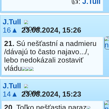
👍:
J.Tull
J.Tull
16▲
23.08.2024, 15:26
21.
Sú nešťastní a nadmieru
/dávajú to často najavo.../,
lebo nedokázali zostaviť
vládu
J.Tull
14▲
23.08.2024, 15:23
20.
Toľko nešťastia naraz