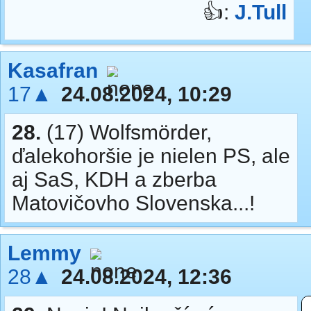
👍:
J.Tull
Kasafran
17▲
24.08.2024, 10:29
28.
(17) Wolfsmörder,
ďalekohoršie je nielen PS, ale
aj SaS, KDH a zberba
Matovičovho Slovenska...!
Lemmy
28▲
24.08.2024, 12:36