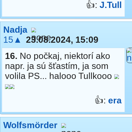
👍:
J.Tull
Nadja
15▲
23.08.2024, 15:09
16.
No počkaj, niektorí ako
napr. ja sú šťastím, ja som
volila PS... halooo Tullkooo
👍:
era
Wolfsmörder