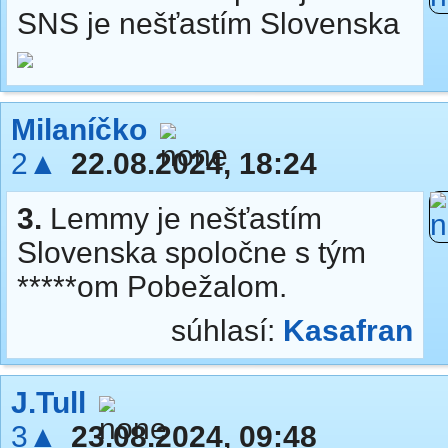
SNS je nešťastím Slovenska
Milaníčko
2▲
22.08.2024, 18:24
3.
Lemmy je nešťastím
Slovenska spoločne s tým
*****om Pobežalom.
súhlasí:
Kasafran
J.Tull
3▲
23.08.2024, 09:48