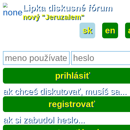
Lipka diskusné fórum
nový "Jeruzalem"
sk
|
en
|
ak chceš diskutovať, musíš sa...
registrovať
ak si zabudol heslo...