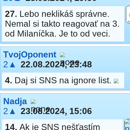
27.
Lebo neklikáš správne.
Nemal si takto reagovať na 3.
od Milaníčka. Je to od veci.
TvojOponent
2▲
22.08.2024, 23:48
4.
Daj si SNS na ignore list.
Nadja
2▲
23.08.2024, 15:06
14.
Ak je SNS nešťastím