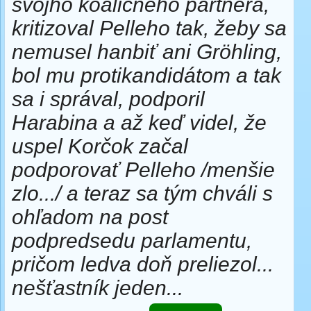
svojho koaličného partnera,
kritizoval Pelleho tak, žeby sa
nemusel hanbiť ani Gröhling,
bol mu protikandidátom a tak
sa i správal, podporil
Harabina a až keď videl, že
uspel Korčok začal
podporovať Pelleho /menšie
zlo.../ a teraz sa tým chváli s
ohľadom na post
podpredsedu parlamentu,
pričom ledva doň preliezol...
nešťastník jeden...