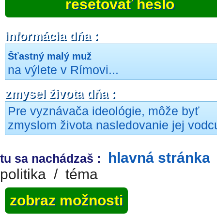
resetovať heslo
informácia dňa :
Šťastný malý muž
na výlete v Rímovi...
zmysel života dňa :
Pre vyznávača ideológie, môže byť
zmyslom života nasledovanie jej vodc
hlavná stránka
tu sa nachádzaš :
politika
/
téma
zobraz možnosti