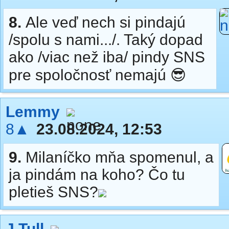
8.
Ale veď nech si pindajú
/spolu s nami.../. Taký dopad
ako /viac než iba/ pindy SNS
pre spoločnosť nemajú 😎
Lemmy
8▲
23.08.2024, 12:53
9.
Milaníčko mňa spomenul, a
ja pindám na koho? Čo tu
pletieš SNS?
J.Tull