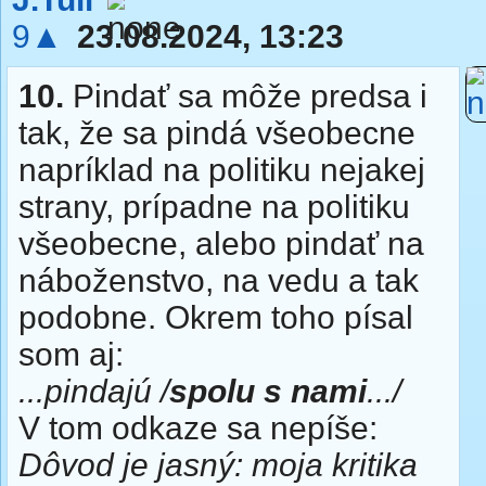
9▲
23.08.2024, 13:23
10.
Pindať sa môže predsa i
tak, že sa pindá všeobecne
napríklad na politiku nejakej
strany, prípadne na politiku
všeobecne, alebo pindať na
náboženstvo, na vedu a tak
podobne. Okrem toho písal
som aj:
...pindajú /
spolu s nami
.../
V tom odkaze sa nepíše:
Dôvod je jasný: moja kritika