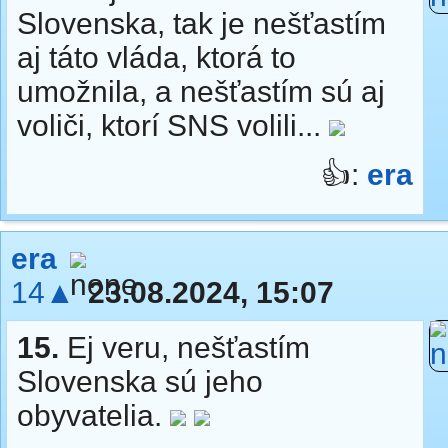
Slovenska, tak je nešťastím
aj táto vláda, ktorá to
umožnila, a nešťastím sú aj
voliči, ktorí SNS volili...
👍:
era
era
14▲
23.08.2024, 15:07
15.
Ej veru, nešťastím
Slovenska sú jeho
obyvatelia.