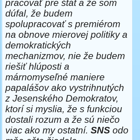
pracovať pre štát a že som
dúfal, že budem
spolupracovať s premiérom
na obnove mierovej politiky a
demokratických
mechanizmov, nie že budem
riešiť hlúposti a
márnomyseľné maniere
papalášov ako vystrihnutých
z Jesenského Demokratov,
ktorí si myslia, že s funkciou
dostali rozum a že sú niečo
viac ako my ostatní.
SNS
odo