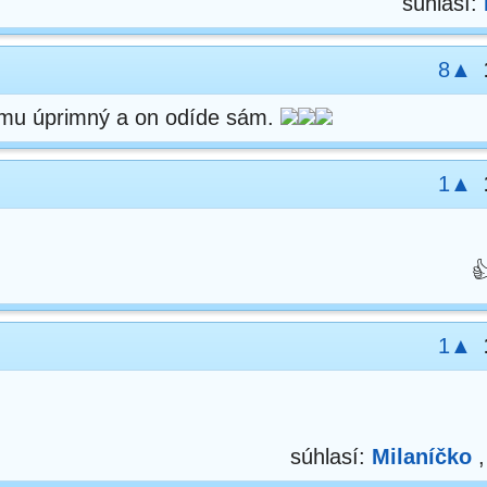
súhlasí:
8▲
mu úprimný a on odíde sám.
1▲

1▲
súhlasí:
Milaníčko