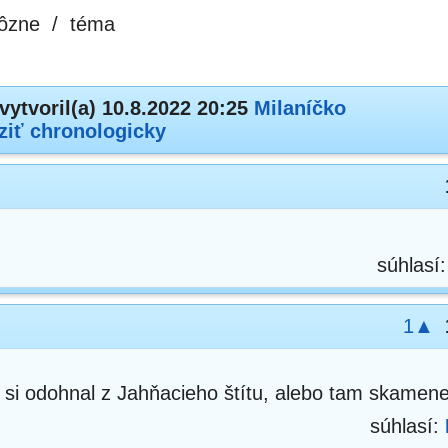
ôzne
/
téma
vytvoril(a) 10.8.2022 20:25
Milaníčko
ziť chronologicky
súhlasí
1▲
i odohnal z Jahňacieho štítu, alebo tam skamenel
súhlasí: