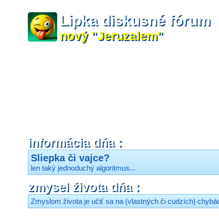
Lipka diskusné fórum
nový "Jeruzalem"
informácia dňa :
Sliepka či vajce?
len taký jednoduchý algoritmus...
zmysel života dňa :
Zmyslom života je učiť sa na (vlastných či cudzích) chybách