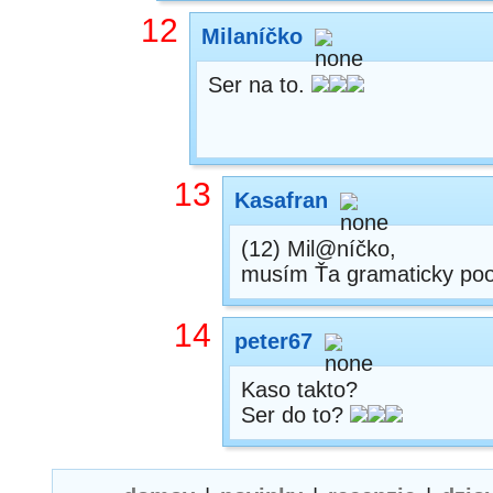
12
Milaníčko
Ser na to.
13
Kasafran
(12) Mil@níčko,
musím Ťa gramaticky poop
14
peter67
Kaso takto?
Ser do to?