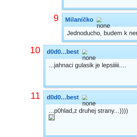
9
Milaníčko
Jednoducho, budem k ne
10
d0d0...best
...jahnaci gulasik je lepsiiiii....
11
d0d0...best
...p0hlad,z druhej strany...))))