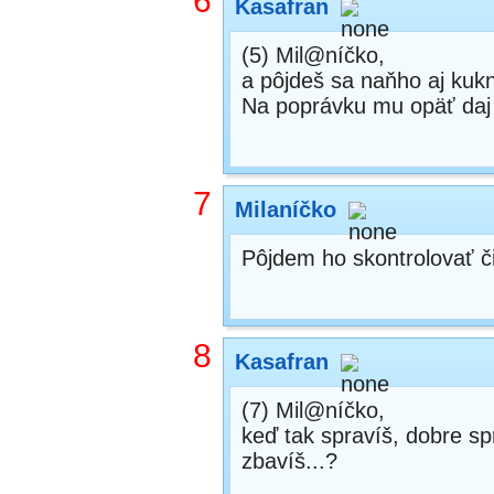
6
Kasafran
(5) Mil@níčko,
a pôjdeš sa naňho aj kukn
Na poprávku mu opäť daj n
7
Milaníčko
Pôjdem ho skontrolovať č
8
Kasafran
(7) Mil@níčko,
keď tak spravíš, dobre sp
zbavíš...?