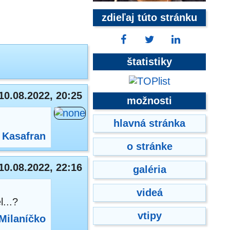
zdieľaj túto stránku
štatistiky
10.08.2022, 20:25
možnosti
hlavná stránka
:
Kasafran
o stránke
10.08.2022, 22:16
galéria
videá
...?
vtipy
Milaníčko