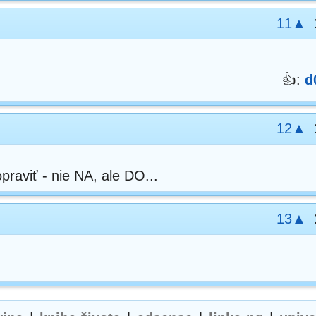
11▲
👍:
d
12▲
raviť - nie NA, ale DO...
13▲