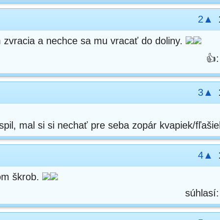
2▲
m zvracia a nechce sa mu vracať do doliny.
👍
3▲
pil, mal si si nechať pre seba zopár kvapiek/fľašiek
4▲
som škrob.
súhlasí