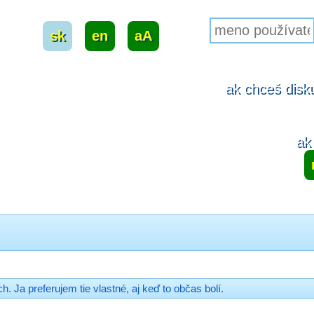
sk
|
en
|
aA
ak chceš disku
ak 
. Ja preferujem tie vlastné, aj keď to občas bolí.