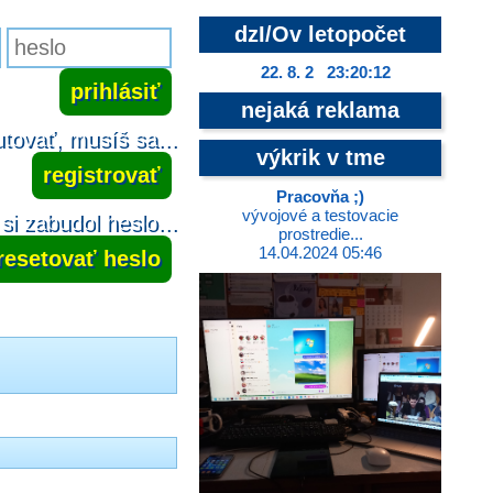
dzI/Ov letopočet
22. 8. 2 23:20:12
nejaká reklama
tovať, musíš sa...
výkrik v tme
registrovať
Pracovňa ;)
vývojové a testovacie
si zabudol heslo...
prostredie...
14.04.2024 05:46
resetovať heslo