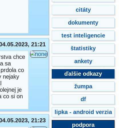
citáty
dokumenty
test inteligencie
04.05.2023, 21:21
štatistiky
rstva chce
ankety
ja sa
 prdola co
ďalšie odkazy
y nejaky
l
žumpa
lejnej je
 co si on
df
lipka - android verzia
04.05.2023, 21:23
podpora