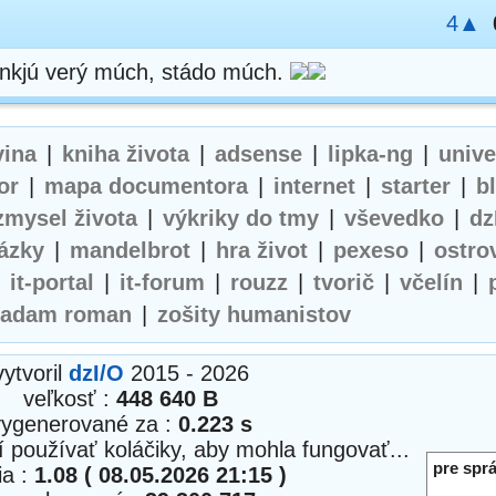
4▲
senkjú verý múch, stádo múch.
vina
|
kniha života
|
adsense
|
lipka-ng
|
univ
or
|
mapa documentora
|
internet
|
starter
|
b
zmysel života
|
výkriky do tmy
|
vševedko
|
dz
ázky
|
mandelbrot
|
hra život
|
pexeso
|
ostro
|
it-portal
|
it-forum
|
rouzz
|
tvorič
|
včelín
|
adam roman
|
zošity humanistov
vytvoril
dzI/O
2015 - 2026
veľkosť :
448 640 B
vygenerované za :
0.223 s
í používať koláčiky, aby mohla fungovať...
pre sprá
ia :
1.08 ( 08.05.2026 21:15 )