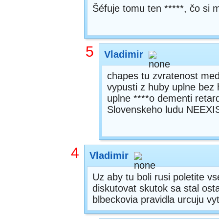
Šéfuje tomu ten *****, čo si
5
Vladimir
chapes tu zvratenost med
vypusti z huby uplne bez 
uplne ****o dementi retard
Slovenskeho ludu NEEX
4
Vladimir
Uz aby tu boli rusi poletite 
diskutovat skutok sa stal os
blbeckovia pravidla urcuju vyt