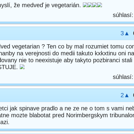
 myslí, že medveď je vegetarián.
súhlasí
3▲
ved vegetarian ? Ten co by mal rozumiet tomu co
hanby na verejnosti do medii takuto kxkxtinu oni n
ovany nie to neexistuje aby takyto pozbiranci stali 
ISTUJE.
súhlasí
2▲
vsetci jak spinave pradlo a ne ze ne o tom s vami 
tatne mozte blabotat pred Norimbergskym tribunal
azi.