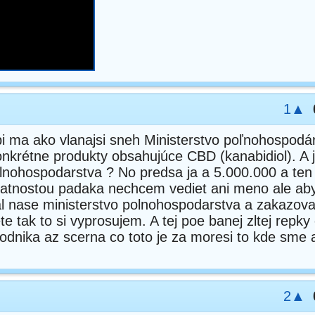
1▲
api ma ako vlanajsi sneh Ministerstvo poľnohospodá
 konkrétne produkty obsahujúce CBD (kanabidiol). A 
olnohospodarstva ? No predsa ja a 5.000.000 a ten
latnostou padaka nechcem vediet ani meno ale ab
 nase ministerstvo polnohospodarstva a zakazova
e tak to si vyprosujem. A tej poe banej zltej repky o
odnika az scerna co toto je za moresi to kde sme a
2▲