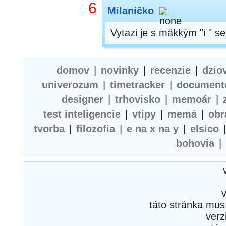
6
Milaníčko
Vytazi je s mäkkým "i " 
domov
|
novinky
|
recenzie
|
dzio
univerozum
|
timetracker
|
document
designer
|
trhovisko
|
memoár
|
test inteligencie
|
vtipy
|
memá
|
obr
tvorba
|
filozofia
|
e na x na y
|
elsico
bohovia
|
táto stránka mus
verz