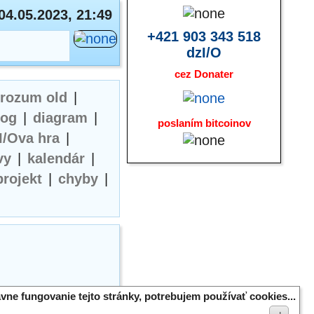
04.05.2023, 21:49
+421 903 343 518
dzI/O
cez Donater
erozum old
|
log
|
diagram
|
poslaním bitcoinov
I/Ova hra
|
vy
|
kalendár
|
projekt
|
chyby
|
vne fungovanie tejto stránky, potrebujem používať cookies...