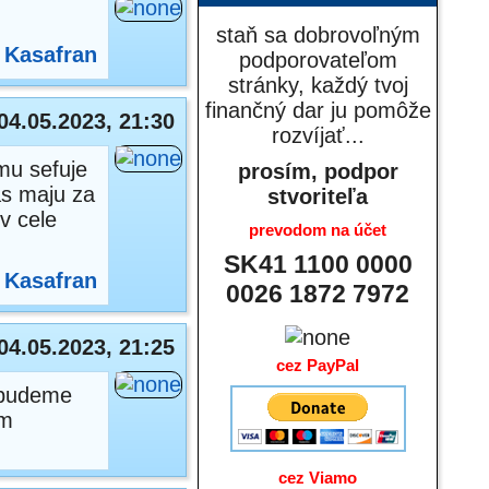
staň sa dobrovoľným
:
Kasafran
podporovateľom
stránky, každý tvoj
finančný dar ju pomôže
04.05.2023, 21:30
rozvíjať...
mu sefuje
prosím, podpor
as maju za
stvoriteľa
v cele
prevodom na účet
SK41 1100 0000
:
Kasafran
0026 1872 7972
04.05.2023, 21:25
cez PayPal
nebudeme
om
cez Viamo