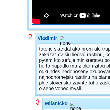
2
Vladimir
toto je skandal ako hrom ale tr
zakázať ďalšiu liečivú rastlinu,
pytam kto sefuje ministerstvu p
ho to napadlo ma z okamzitou p
odkundes nedonoseny okupovval
najhodnotnejsiu rastlinu na planet
plne slovensko zavrite toho zask
o sebe vobec mysli
3
Milaníčko