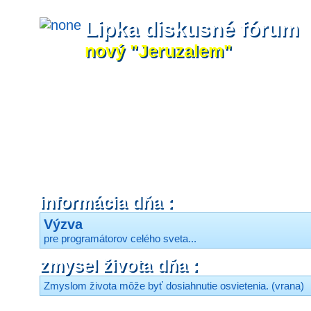
Lipka diskusné fórum
nový "Jeruzalem"
informácia dňa :
Výzva
pre programátorov celého sveta...
zmysel života dňa :
Zmyslom života môže byť dosiahnutie osvietenia. (vrana)