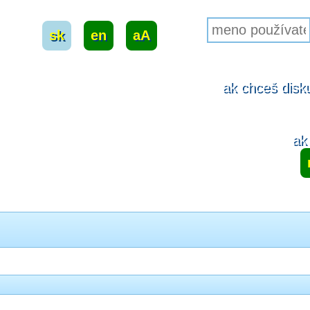
sk
|
en
|
aA
ak chceš disku
ak 