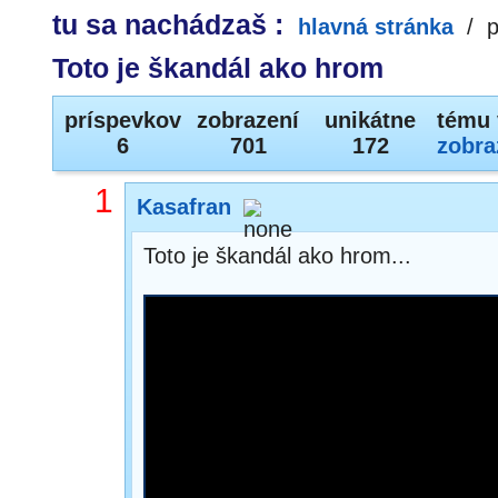
tu sa nachádzaš :
hlavná stránka
/
p
Toto je škandál ako hrom
príspevkov
zobrazení
unikátne
tému 
6
701
172
zobra
1
Kasafran
Toto je škandál ako hrom...