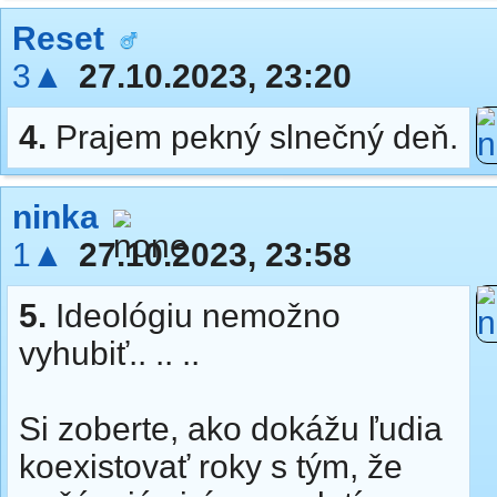
Reset
3▲
27.10.2023, 23:20
4.
Prajem pekný slnečný deň.
ninka
1▲
27.10.2023, 23:58
5.
Ideológiu nemožno
vyhubiť.. .. ..
Si zoberte, ako dokážu ľudia
koexistovať roky s tým, že