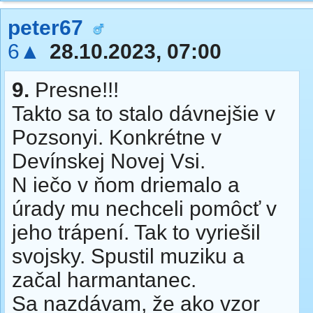
peter67
6▲
28.10.2023, 07:00
9.
Presne!!!
Takto sa to stalo dávnejšie v
Pozsonyi. Konkrétne v
Devínskej Novej Vsi.
N iečo v ňom driemalo a
úrady mu nechceli pomôcť v
jeho trápení. Tak to vyriešil
svojsky. Spustil muziku a
začal harmantanec.
Sa nazdávam, že ako vzor