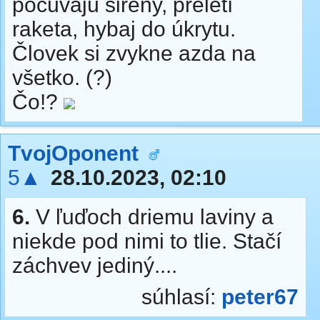
počúvajú sirény, preletí
raketa, hybaj do úkrytu.
Človek si zvykne azda na
všetko. (?)
Čo!?
TvojOponent
5▲
28.10.2023, 02:10
6.
V ľuďoch driemu laviny a
niekde pod nimi to tlie. Stačí
záchvev jediný....
súhlasí:
peter67