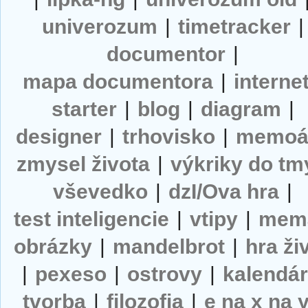
univerozum
|
timetracker
|
documentor
|
mapa documentora
|
interne
starter
|
blog
|
diagram
|
designer
|
trhovisko
|
memoá
zmysel života
|
výkriky do tm
vševedko
|
dzI/Ova hra
|
test inteligencie
|
vtipy
|
mem
obrázky
|
mandelbrot
|
hra ži
|
pexeso
|
ostrovy
|
kalendá
tvorba
|
filozofia
|
e na x na 