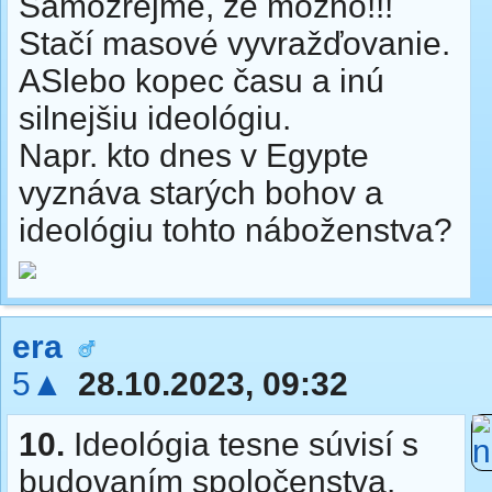
Samozrejme, že možno!!!
Stačí masové vyvražďovanie.
ASlebo kopec času a inú
silnejšiu ideológiu.
Napr. kto dnes v Egypte
vyznáva starých bohov a
ideológiu tohto náboženstva?
era
5▲
28.10.2023, 09:32
10.
Ideológia tesne súvisí s
budovaním spoločenstva.