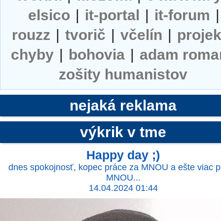
elsico
|
it-portal
|
it-forum
|
rouzz
|
tvorič
|
včelín
|
projek
chyby
|
bohovia
|
adam roma
zošity humanistov
nejaká reklama
výkrik v tme
Happy day ;)
dnes spokojnosť, kopec práce za MNOU a ešte viac 
MNOU...
14.04.2024 01:44