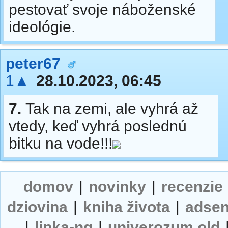
pestovať svoje náboženské
ideológie.
peter67
1▲
28.10.2023, 06:45
7.
Tak na zemi, ale vyhrá až
vtedy, keď vyhrá poslednú
bitku na vode!!!
domov
|
novinky
|
recenzie
dziovina
|
kniha života
|
adse
|
lipka-ng
|
univerozum old