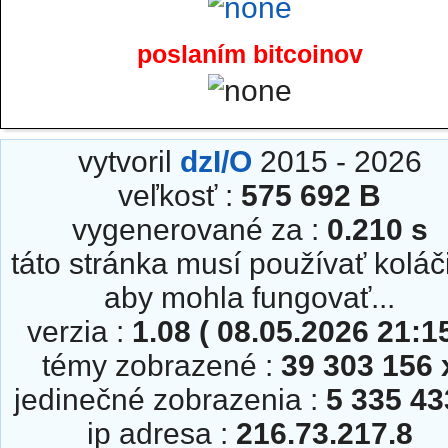
poslaním bitcoinov
vytvoril
dzI/O
2015 - 2026
veľkosť :
575 692 B
vygenerované za :
0.210 s
táto stránka musí používať koláč
aby mohla fungovať...
verzia :
1.08 ( 08.05.2026 21:15
témy zobrazené :
39 303 156 
jedinečné zobrazenia :
5 335 43
ip adresa :
216.73.217.8