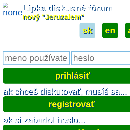
Lipka diskusné fórum
nový "Jeruzalem"
sk
|
en
|
ak chceš diskutovať, musíš sa...
registrovať
ak si zabudol heslo...