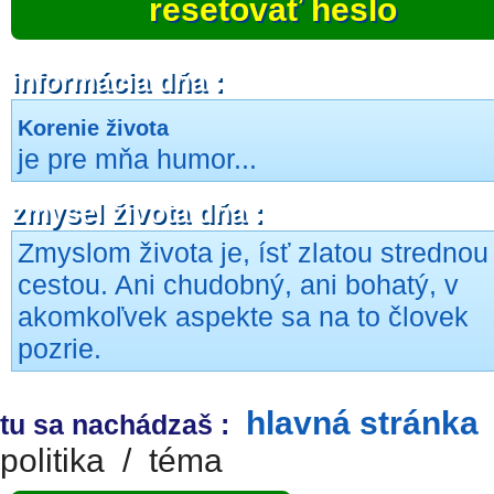
resetovať heslo
informácia dňa :
Korenie života
je pre mňa humor...
zmysel života dňa :
Zmyslom života je, ísť zlatou strednou
cestou. Ani chudobný, ani bohatý, v
akomkoľvek aspekte sa na to človek
pozrie.
hlavná stránka
tu sa nachádzaš :
politika
/
téma