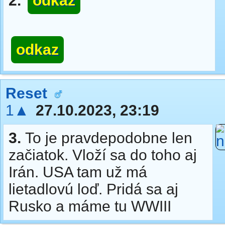
2.
odkaz
odkaz
Reset
1▲
27.10.2023, 23:19
3.
To je pravdepodobne len
začiatok. Vloží sa do toho aj
Irán. USA tam už má
lietadlovú loď. Pridá sa aj
Rusko a máme tu WWIII