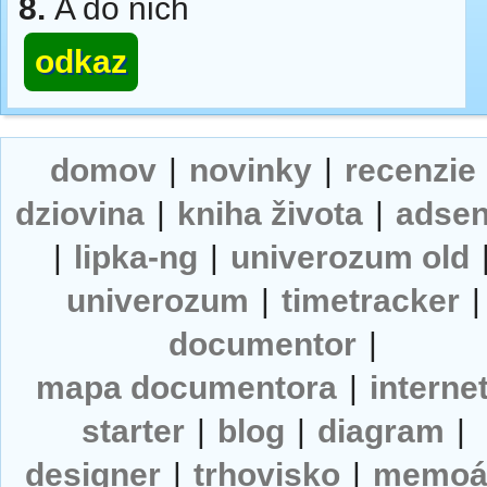
8.
A do nich
odkaz
domov
|
novinky
|
recenzie
dziovina
|
kniha života
|
adse
|
lipka-ng
|
univerozum old
univerozum
|
timetracker
|
documentor
|
mapa documentora
|
interne
starter
|
blog
|
diagram
|
designer
|
trhovisko
|
memoá