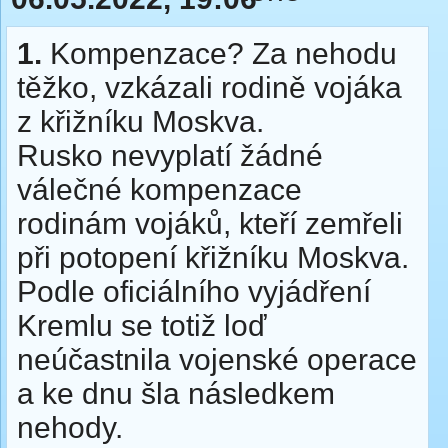
1.
Kompenzace? Za nehodu
těžko, vzkázali rodině vojáka
z křižníku Moskva.
Rusko nevyplatí žádné
válečné kompenzace
rodinám vojáků, kteří zemřeli
při potopení křižníku Moskva.
Podle oficiálního vyjádření
Kremlu se totiž loď
neúčastnila vojenské operace
a ke dnu šla následkem
nehody.