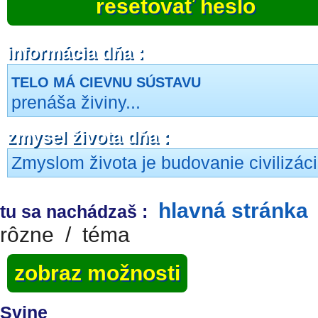
resetovať heslo
informácia dňa :
TELO MÁ CIEVNU SÚSTAVU
prenáša živiny...
zmysel života dňa :
Zmyslom života je budovanie civilizáci
hlavná stránka
tu sa nachádzaš :
rôzne
/
téma
zobraz možnosti
Svine