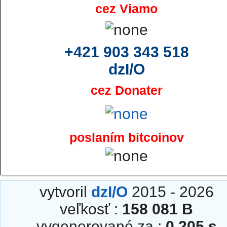
cez Viamo
+421 903 343 518
dzI/O
cez Donater
poslaním bitcoinov
vytvoril
dzI/O
2015 - 2026
veľkosť :
158 081 B
vygenerované za :
0.205 s