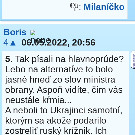
👎:
Milaníčko
Boris
4▲
06.05.2022, 20:56
5.
Tak písali na hlavnoprúde?
Lebo na alternatíve to bolo
jasné hneď zo slov ministra
obrany. Aspoň vidíte, čím vás
neustále kŕmia...
A neboli to Ukrajinci samotní,
ktorým sa akože podarilo
zostreliť ruský krížnik. Ich