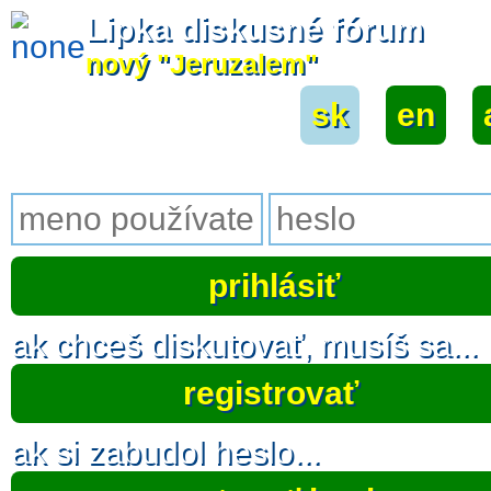
Lipka diskusné fórum
nový "Jeruzalem"
sk
|
en
|
ak chceš diskutovať, musíš sa...
registrovať
ak si zabudol heslo...