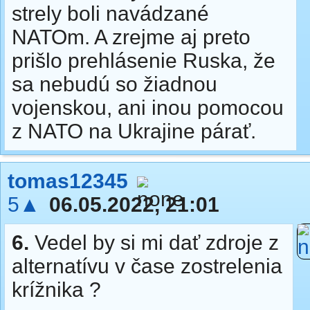
strely boli navádzané
NATOm. A zrejme aj preto
prišlo prehlásenie Ruska, že
sa nebudú so žiadnou
vojenskou, ani inou pomocou
z NATO na Ukrajine párať.
tomas12345
5▲
06.05.2022, 21:01
6.
Vedel by si mi dať zdroje z
alternatívu v čase zostrelenia
krížnika ?