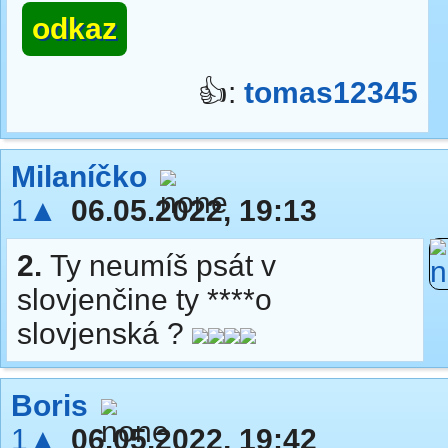
odkaz
👍:
tomas12345
Milaníčko
1▲
06.05.2022, 19:13
2.
Ty neumíš psát v
slovjenčine ty ****o
slovjenská ?
Boris
1▲
06.05.2022, 19:42