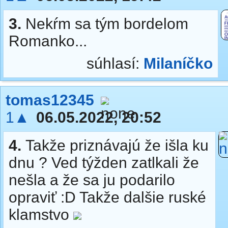
3.
Nekŕm sa tým bordelom
Romanko...
súhlasí:
Milaníčko
tomas12345
1▲
06.05.2022, 20:52
4.
Takže priznávajú že išla ku
dnu ? Ved týžden zatlkali že
nešla a že sa ju podarilo
opraviť :D Takže dalšie ruské
klamstvo