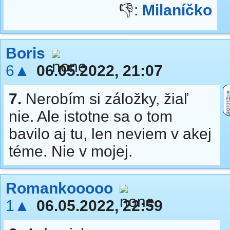
👎:
Milaníčko
Boris
6▲
06.05.2022, 21:07
7.
Nerobím si záložky, žiaľ
nie. Ale istotne sa o tom
bavilo aj tu, len neviem v akej
téme. Nie v mojej.
Romankooooo
1▲
06.05.2022, 22:59