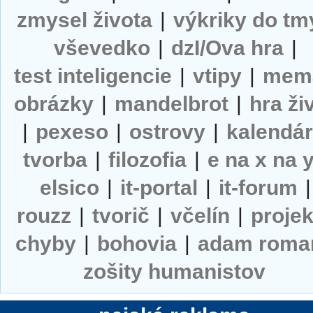
zmysel života
|
výkriky do tm
vševedko
|
dzI/Ova hra
|
test inteligencie
|
vtipy
|
mem
obrázky
|
mandelbrot
|
hra ži
|
pexeso
|
ostrovy
|
kalendá
tvorba
|
filozofia
|
e na x na 
elsico
|
it-portal
|
it-forum
|
rouzz
|
tvorič
|
včelín
|
projek
chyby
|
bohovia
|
adam roma
zošity humanistov