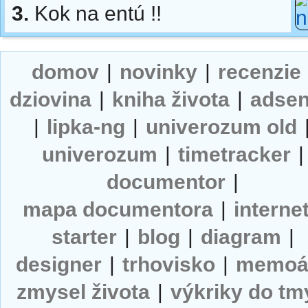
3.
Kok na entú !!
domov
|
novinky
|
recenzie
dziovina
|
kniha života
|
adse
|
lipka-ng
|
univerozum old
univerozum
|
timetracker
|
documentor
|
mapa documentora
|
interne
starter
|
blog
|
diagram
|
designer
|
trhovisko
|
memoá
zmysel života
|
výkriky do tm