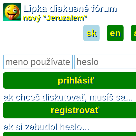
Lipka diskusné fórum
nový "Jeruzalem"
sk
|
en
|
ak chceš diskutovať, musíš sa...
registrovať
ak si zabudol heslo...