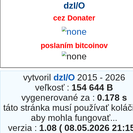
dzI/O
cez Donater
poslaním bitcoinov
vytvoril
dzI/O
2015 - 2026
veľkosť :
154 644 B
vygenerované za :
0.178 s
táto stránka musí používať koláč
aby mohla fungovať...
verzia :
1.08 ( 08.05.2026 21:15