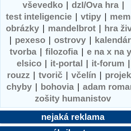
vševedko
|
dzI/Ova hra
|
test inteligencie
|
vtipy
|
mem
obrázky
|
mandelbrot
|
hra ži
|
pexeso
|
ostrovy
|
kalendá
tvorba
|
filozofia
|
e na x na 
elsico
|
it-portal
|
it-forum
|
rouzz
|
tvorič
|
včelín
|
projek
chyby
|
bohovia
|
adam roma
zošity humanistov
nejaká reklama