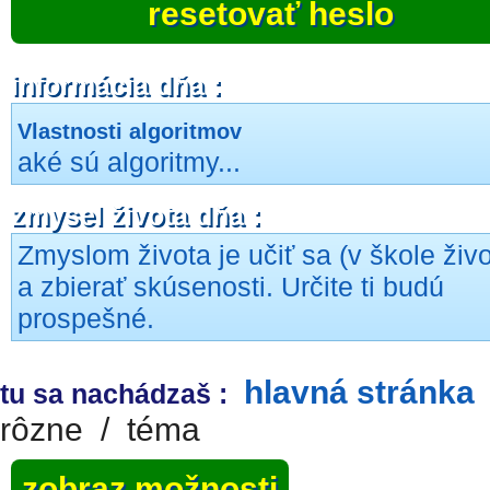
resetovať heslo
informácia dňa :
Vlastnosti algoritmov
aké sú algoritmy...
zmysel života dňa :
Zmyslom života je učiť sa (v škole živo
a zbierať skúsenosti. Určite ti budú
prospešné.
hlavná stránka
tu sa nachádzaš :
rôzne
/
téma
zobraz možnosti