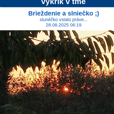
výkrik v tme
Brieždenie a slniečko ;)
slunéčko vstalo práve...
28.08.2025 06:19