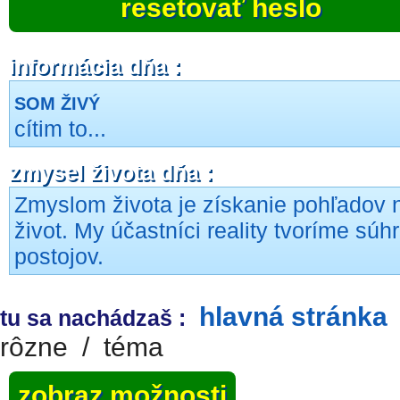
resetovať heslo
informácia dňa :
SOM ŽIVÝ
cítim to...
zmysel života dňa :
Zmyslom života je získanie pohľadov 
život. My účastníci reality tvoríme súh
postojov.
hlavná stránka
tu sa nachádzaš :
rôzne
/
téma
zobraz možnosti