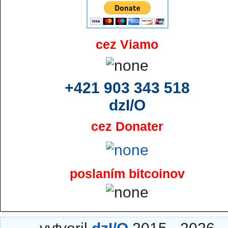
cez Viamo
+421 903 343 518
dzI/O
cez Donater
poslaním bitcoinov