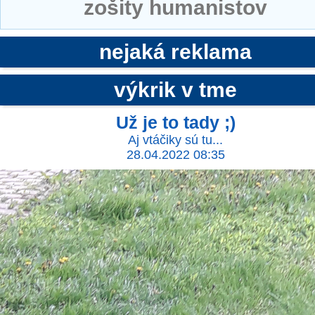
zošity humanistov
nejaká reklama
výkrik v tme
Už je to tady ;)
Aj vtáčiky sú tu...
28.04.2022 08:35