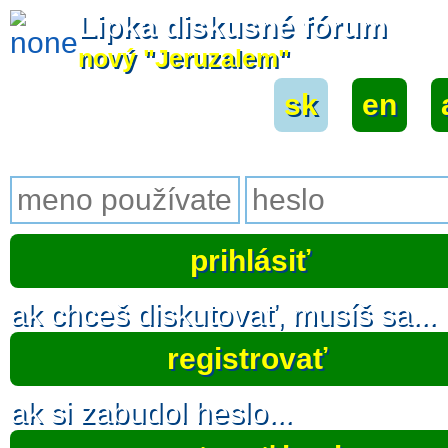
Lipka diskusné fórum
nový "Jeruzalem"
sk
|
en
|
ak chceš diskutovať, musíš sa...
registrovať
ak si zabudol heslo...