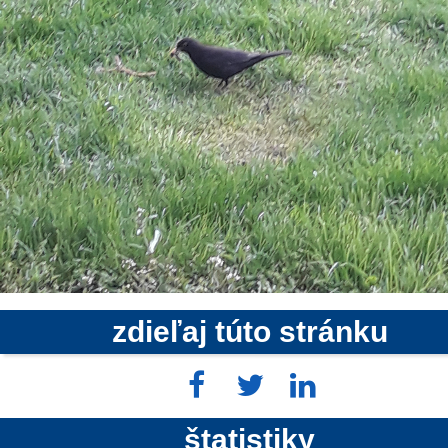
zdieľaj túto stránku
štatistiky