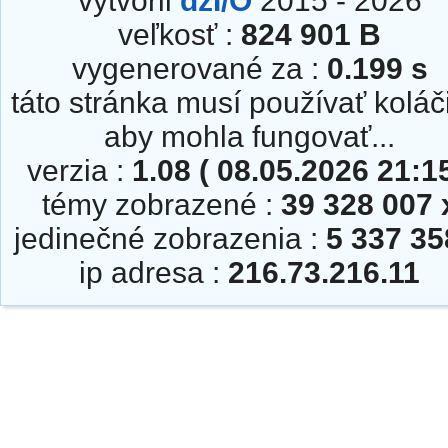
vytvoril
dzI/O
2015 - 2026
veľkosť :
824 901 B
vygenerované za :
0.199 s
táto stránka musí používať koláč
aby mohla fungovať...
verzia :
1.08 ( 08.05.2026 21:15
témy zobrazené :
39 328 007 
jedinečné zobrazenia :
5 337 35
ip adresa :
216.73.216.11