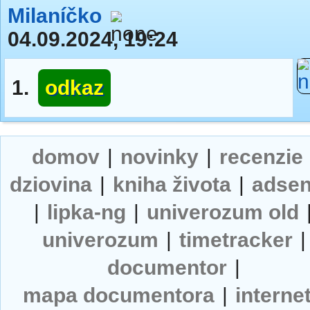
Milaníčko
04.09.2024, 19:24
1.
odkaz
domov
|
novinky
|
recenzie
dziovina
|
kniha života
|
adse
|
lipka-ng
|
univerozum old
univerozum
|
timetracker
|
documentor
|
mapa documentora
|
interne