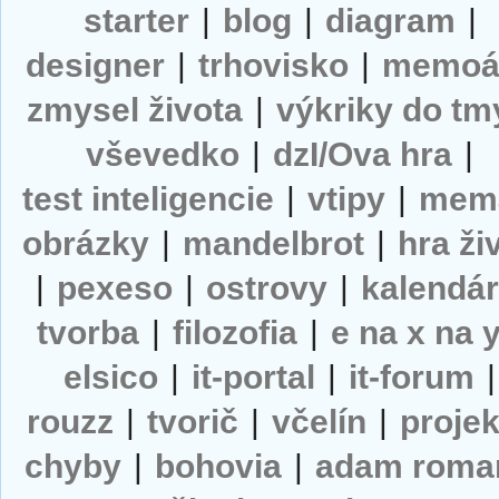
starter
|
blog
|
diagram
|
designer
|
trhovisko
|
memoá
zmysel života
|
výkriky do tm
vševedko
|
dzI/Ova hra
|
test inteligencie
|
vtipy
|
mem
obrázky
|
mandelbrot
|
hra ži
|
pexeso
|
ostrovy
|
kalendá
tvorba
|
filozofia
|
e na x na 
elsico
|
it-portal
|
it-forum
|
rouzz
|
tvorič
|
včelín
|
projek
chyby
|
bohovia
|
adam roma