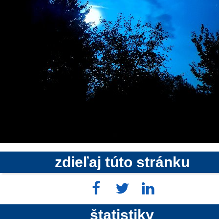
zdieľaj túto stránku
štatistiky