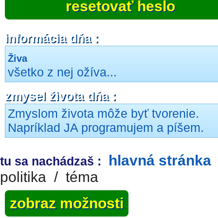
resetovať heslo
informácia dňa :
Živa
všetko z nej ožíva...
zmysel života dňa :
Zmyslom života môže byť tvorenie.
Napríklad JA programujem a píšem.
hlavná stránka
tu sa nachádzaš :
politika
/
téma
zobraz možnosti