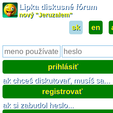
Lipka diskusné fórum
nový "Jeruzalem"
sk
|
en
|
ak chceš diskutovať, musíš sa...
registrovať
ak si zabudol heslo...