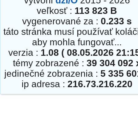
vytvoril
dzI/O
2015 - 2026
veľkosť :
113 823 B
vygenerované za :
0.233 s
táto stránka musí používať koláč
aby mohla fungovať...
verzia :
1.08 ( 08.05.2026 21:15
témy zobrazené :
39 304 092 
jedinečné zobrazenia :
5 335 60
ip adresa :
216.73.216.220