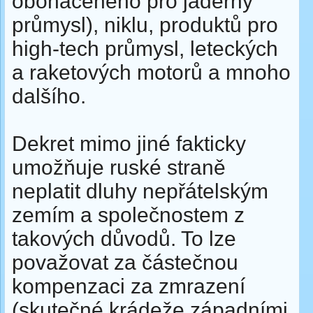
obohaceného pro jaderný
průmysl), niklu, produktů pro
high-tech průmysl, leteckých
a raketových motorů a mnoho
dalšího.
Dekret mimo jiné fakticky
umožňuje ruské straně
neplatit dluhy nepřátelským
zemím a společnostem z
takových důvodů. To lze
považovat za částečnou
kompenzaci za zmrazení
(skutečné krádeže západními