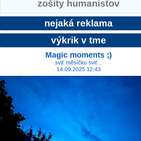
zošity humanistov
nejaká reklama
výkrik v tme
Magic moments ;)
sviť měsíčku sviť...
14.09.2025 12:43