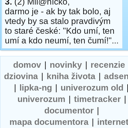
3.
(2) Mil@níčko,
darmo je - ak by tak bolo, aj
vtedy by sa stalo pravdivým
to staré české: "Kdo umí, ten
umí a kdo neumí, ten čumí!"...
domov
|
novinky
|
recenzie
dziovina
|
kniha života
|
adse
|
lipka-ng
|
univerozum old
univerozum
|
timetracker
|
documentor
|
mapa documentora
|
interne