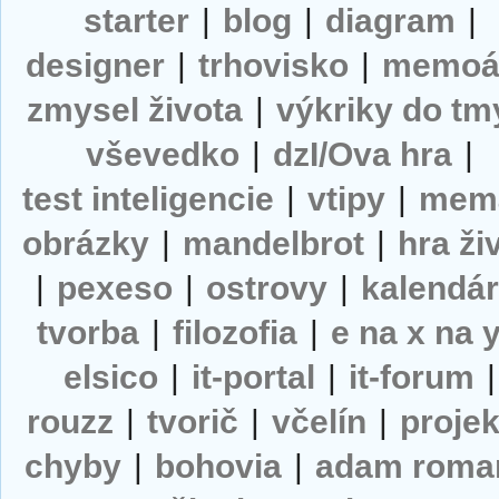
starter
|
blog
|
diagram
|
designer
|
trhovisko
|
memoá
zmysel života
|
výkriky do tm
vševedko
|
dzI/Ova hra
|
test inteligencie
|
vtipy
|
mem
obrázky
|
mandelbrot
|
hra ži
|
pexeso
|
ostrovy
|
kalendá
tvorba
|
filozofia
|
e na x na 
elsico
|
it-portal
|
it-forum
|
rouzz
|
tvorič
|
včelín
|
projek
chyby
|
bohovia
|
adam roma