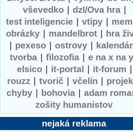
vševedko
|
dzI/Ova hra
|
test inteligencie
|
vtipy
|
mem
obrázky
|
mandelbrot
|
hra ži
|
pexeso
|
ostrovy
|
kalendá
tvorba
|
filozofia
|
e na x na 
elsico
|
it-portal
|
it-forum
|
rouzz
|
tvorič
|
včelín
|
projek
chyby
|
bohovia
|
adam roma
zošity humanistov
nejaká reklama