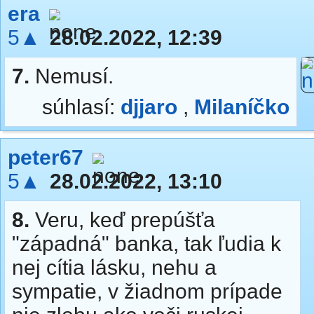
era
5▲
28.02.2022, 12:39
7.
Nemusí.
súhlasí:
djjaro
,
Milaníčko
peter67
5▲
28.02.2022, 13:10
8.
Veru, keď prepúšťa
"západná" banka, tak ľudia k
nej cítia lásku, nehu a
sympatie, v žiadnom prípade