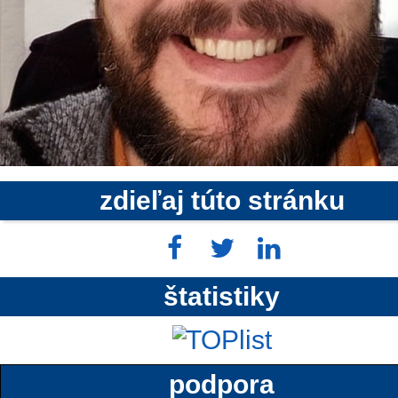
zdieľaj túto stránku
štatistiky
podpora