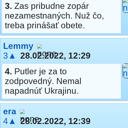
3.
Zas pribudne zopár
nezamestnaných. Nuž čo,
treba prinášať obete.
Lemmy
3▲
28.02.2022, 12:29
4.
Putler je za to
zodpovedný. Nemal
napadnúť Ukrajinu.
era
4▲
28.02.2022, 12:39