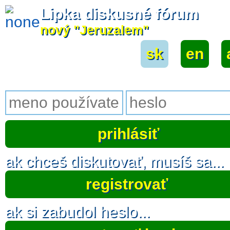
Lipka diskusné fórum
nový "Jeruzalem"
sk
|
en
|
ak chceš diskutovať, musíš sa...
registrovať
ak si zabudol heslo...