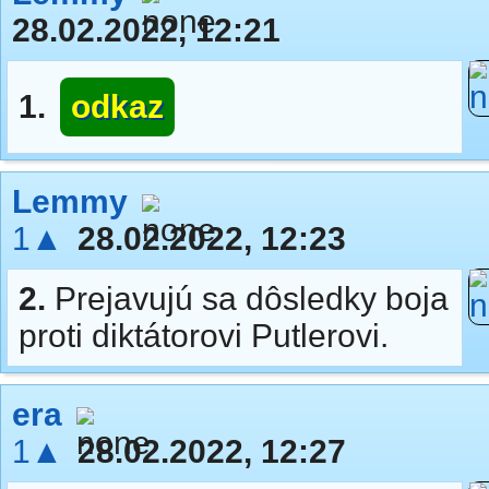
28.02.2022, 12:21
1.
odkaz
Lemmy
1▲
28.02.2022, 12:23
2.
Prejavujú sa dôsledky boja
proti diktátorovi Putlerovi.
era
1▲
28.02.2022, 12:27