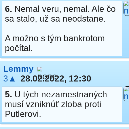
6.
Nemal veru, nemal. Ale čo
sa stalo, už sa neodstane.
A možno s tým bankrotom
počítal.
Lemmy
3▲
28.02.2022, 12:30
5.
U tých nezamestnaných
musí vzniknúť zloba proti
Putlerovi.