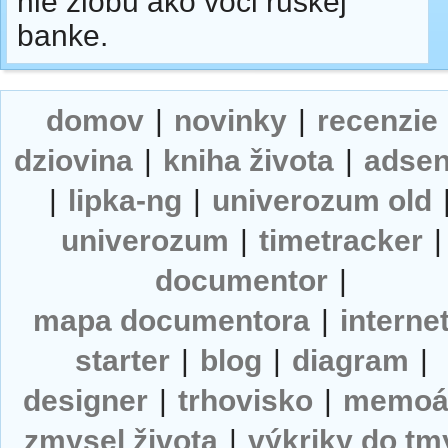
nie zlobu ako voči ruskej
banke.
domov
|
novinky
|
recenzie
dziovina
|
kniha života
|
adse
|
lipka-ng
|
univerozum old
univerozum
|
timetracker
|
documentor
|
mapa documentora
|
interne
starter
|
blog
|
diagram
|
designer
|
trhovisko
|
memoá
zmysel života
|
výkriky do tm