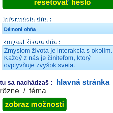
resetovať heslo
informácia dňa :
Démoni ohňa
zmysel života dňa :
Zmyslom života je interakcia s okolím.
Každý z nás je činiteľom, ktorý
ovplyvňuje zvyšok sveta.
hlavná stránka
tu sa nachádzaš :
rôzne
/
téma
zobraz možnosti