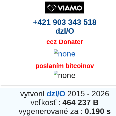
+421 903 343 518
dzI/O
cez Donater
poslaním bitcoinov
vytvoril
dzI/O
2015 - 2026
veľkosť :
464 237 B
vygenerované za :
0.190 s