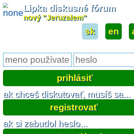
Lipka diskusné fórum
nový "Jeruzalem"
sk
|
en
|
ak chceš diskutovať, musíš sa...
registrovať
ak si zabudol heslo...