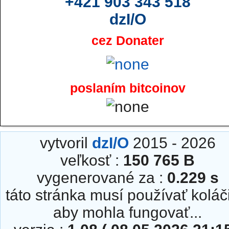
+421 903 343 518
dzI/O
cez Donater
poslaním bitcoinov
vytvoril
dzI/O
2015 - 2026
veľkosť :
150 765 B
vygenerované za :
0.229 s
táto stránka musí používať koláč
aby mohla fungovať...