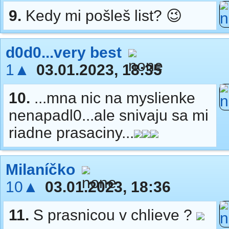
9.
Kedy mi pošleš list? 😉
d0d0...very best
1▲
03.01.2023, 18:35
10.
...mna nic na myslienke
nenapadl0...ale snivaju sa mi
riadne prasaciny...
Milaníčko
10▲
03.01.2023, 18:36
11.
S prasnicou v chlieve ?