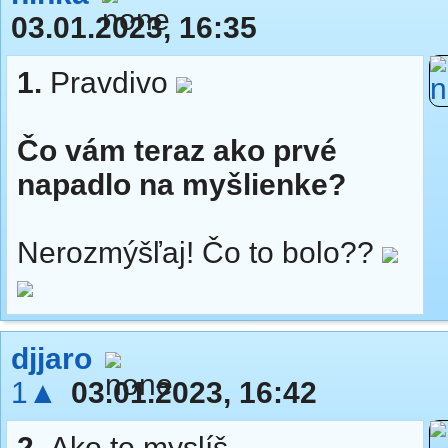
03.01.2023, 16:35
1.
Pravdivo
Čo vám teraz ako prvé
napadlo na myšlienke?
Nerozmýšľaj! Čo to bolo??
djjaro
1▲
03.01.2023, 16:42
2.
Ako to myslíš