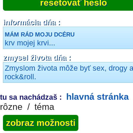
resetovať heslo
informácia dňa :
MÁM RÁD MOJU DCÉRU
krv mojej krvi...
zmysel života dňa :
Zmyslom života môže byť sex, drogy 
rock&roll.
hlavná stránka
tu sa nachádzaš :
rôzne
/
téma
zobraz možnosti