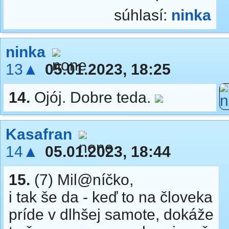
súhlasí:
ninka
ninka
13▲
05.01.2023, 18:25
14.
Ojój. Dobre teda.
Kasafran
14▲
05.01.2023, 18:44
15.
(7) Mil@níčko,
i tak še da - keď to na človeka
príde v dlhšej samote, dokáže