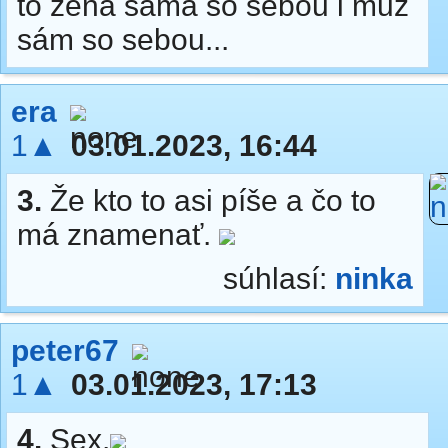
to žena sama so sebou i muž
sám so sebou...
era
1▲
03.01.2023, 16:44
3.
Že kto to asi píše a čo to
má znamenať.
súhlasí:
ninka
peter67
1▲
03.01.2023, 17:13
4.
Sex.