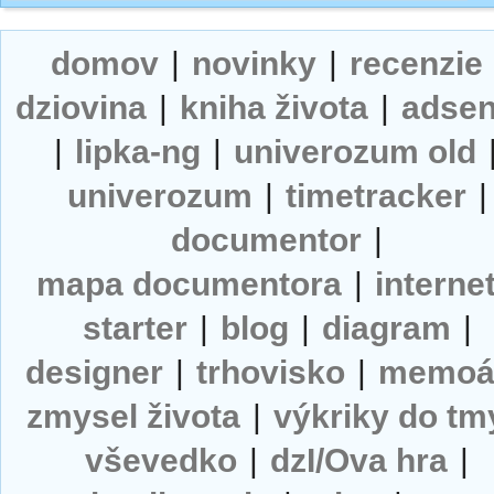
domov
|
novinky
|
recenzie
dziovina
|
kniha života
|
adse
|
lipka-ng
|
univerozum old
univerozum
|
timetracker
|
documentor
|
mapa documentora
|
interne
starter
|
blog
|
diagram
|
designer
|
trhovisko
|
memoá
zmysel života
|
výkriky do tm
vševedko
|
dzI/Ova hra
|