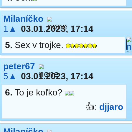
Milaníčko
1▲
03.01.2023, 17:14
5.
Sex v trojke.
peter67
5▲
03.01.2023, 17:14
6.
To je koľko?
👍:
djjaro
Milaníčko