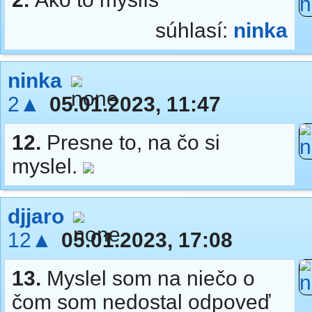
súhlasí:
ninka
ninka
2▲
05.01.2023, 11:47
12.
Presne to, na čo si
myslel.
djjaro
12▲
05.01.2023, 17:08
13.
Myslel som na niečo o
čom som nedostal odpoveď