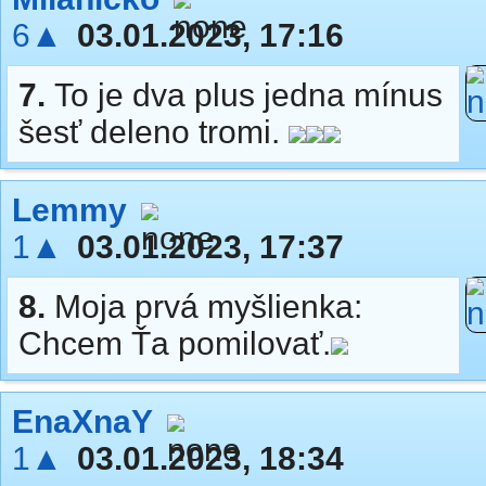
6▲
03.01.2023, 17:16
7.
To je dva plus jedna mínus
šesť deleno tromi.
Lemmy
1▲
03.01.2023, 17:37
8.
Moja prvá myšlienka:
Chcem Ťa pomilovať.
EnaXnaY
1▲
03.01.2023, 18:34