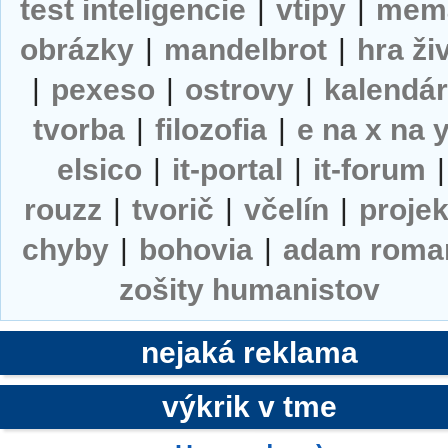
test inteligencie
|
vtipy
|
mem
obrázky
|
mandelbrot
|
hra ži
|
pexeso
|
ostrovy
|
kalendá
tvorba
|
filozofia
|
e na x na 
elsico
|
it-portal
|
it-forum
|
rouzz
|
tvorič
|
včelín
|
projek
chyby
|
bohovia
|
adam roma
zošity humanistov
nejaká reklama
výkrik v tme