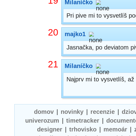
19
Milaníčko
Pri pive mi to vysvetlíš p
20
majko1
Jasnačka, po deviatom pive
21
Milaníčko
Najprv mi to vysvetlíš, a
domov
|
novinky
|
recenzie
|
dzio
univerozum
|
timetracker
|
document
designer
|
trhovisko
|
memoár
|