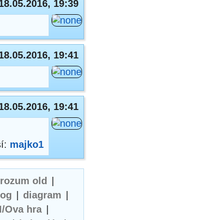
18.05.2016, 19:39
18.05.2016, 19:41
18.05.2016, 19:41
sí:
majko1
erozum old
|
log
|
diagram
|
I/Ova hra
|