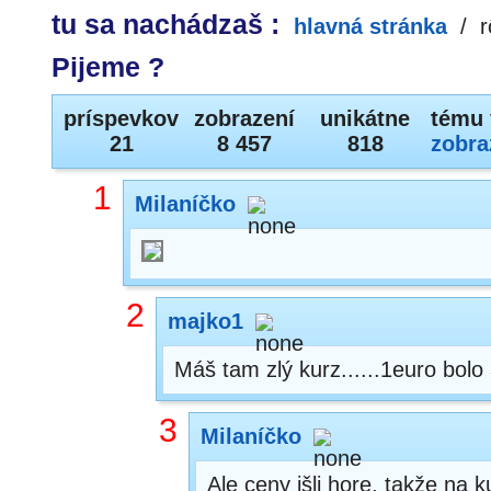
tu sa nachádzaš :
hlavná stránka
/
r
Pijeme ?
príspevkov
zobrazení
unikátne
tému 
21
8 457
818
zobra
1
Milaníčko
2
majko1
Máš tam zlý kurz......1euro bolo
3
Milaníčko
Ale ceny išli hore, takže na 