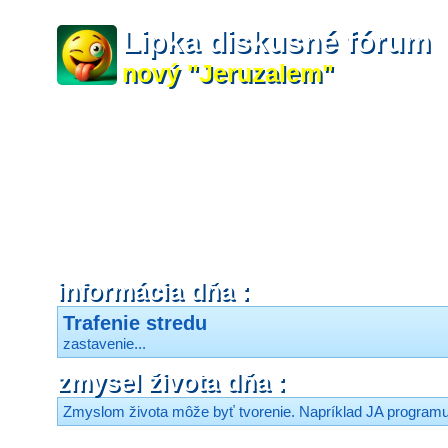
Lipka diskusné fórum
nový "Jeruzalem"
informácia dňa :
Trafenie stredu
zastavenie...
zmysel života dňa :
Zmyslom života môže byť tvorenie. Napríklad JA program