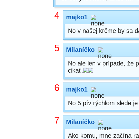
4
majko1
No v našej krčme by sa dal
5
Milaníčko
No ale len v prípade, že p
cikať.
6
majko1
No 5 pív rýchlom slede je a
7
Milaníčko
Ako komu, mne začína raz