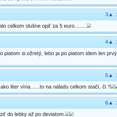
3▲
o celkom slušne opiť za 5 euro........
4▲
o piatom si ožretý, lebo ja po piatom idem len prvý
5▲
ko liter vína......to na náladu celkom stačí, či ?
6▲
iť do lebky až po deviatom.