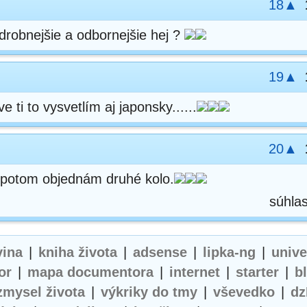
18▲
odrobnejšie a odbornejšie hej ?
19▲
 ti to vysvetlím aj japonsky......
20▲
ž potom objednám druhé kolo.
súhla
vina
|
kniha života
|
adsense
|
lipka-ng
|
univ
or
|
mapa documentora
|
internet
|
starter
|
b
zmysel života
|
výkriky do tmy
|
vševedko
|
dz