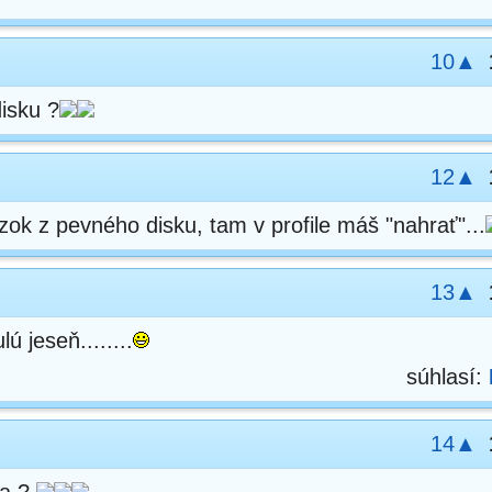
10▲
isku ?
12▲
ok z pevného disku, tam v profile máš "nahrať"...
13▲
ú jeseň........
súhlasí:
14▲