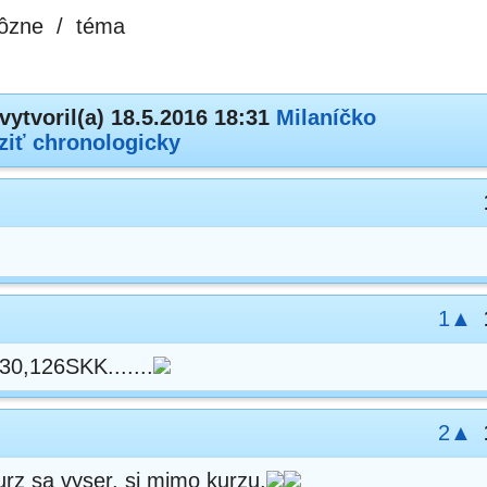
ôzne
/
téma
vytvoril(a) 18.5.2016 18:31
Milaníčko
ziť chronologicky
1▲
 30,126SKK.......
2▲
kurz sa vyser, si mimo kurzu.