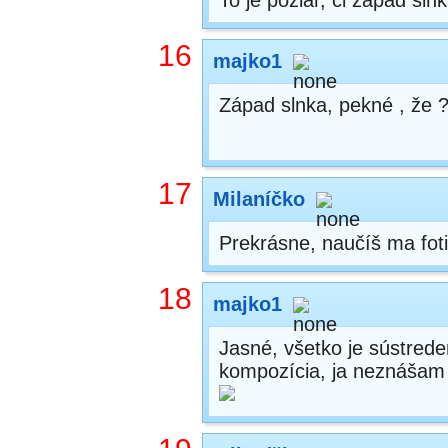
To je požiar, či západ sln
16
majko1
Západ slnka, pekné , že 
17
Milaníčko
Prekrásne, naučíš ma fot
18
majko1
Jasné, všetko je sústreden
kompozícia, ja neznášam up