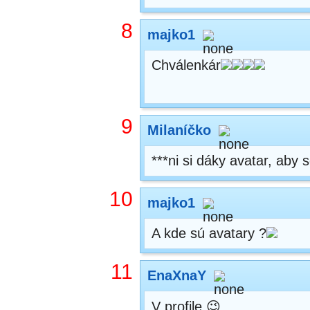
8
majko1
Chválenkár
9
Milaníčko
***ni si dáky avatar, aby s
10
majko1
A kde sú avatary ?
11
EnaXnaY
V profile 😉