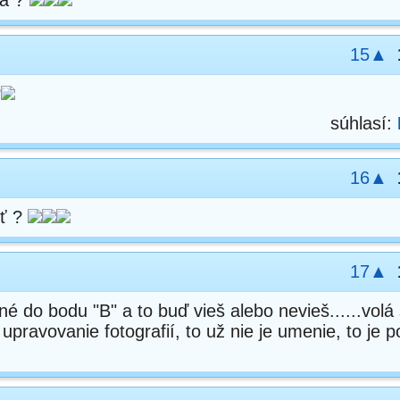
ka ?
15▲
?
súhlasí:
16▲
iť ?
17▲
é do bodu "B" a to buď vieš alebo nevieš......volá 
ravovanie fotografií, to už nie je umenie, to je po