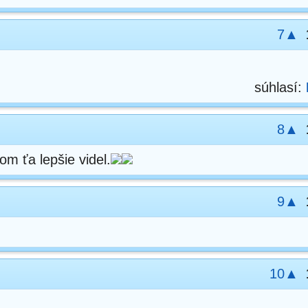
7▲
súhlasí:
8▲
om ťa lepšie videl.
9▲
10▲