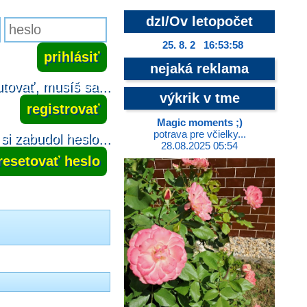
dzI/Ov letopočet
25. 8. 2 16:53:58
nejaká reklama
tovať, musíš sa...
výkrik v tme
registrovať
Magic moments ;)
potrava pre včielky...
si zabudol heslo...
28.08.2025 05:54
resetovať heslo