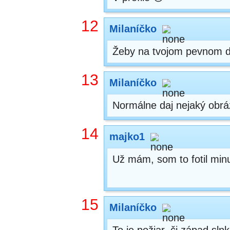
12
Milaníčko
Žeby na tvojom pevnom d
13
Milaníčko
Normálne daj nejaký obráz
14
majko1
Už mám, som to fotil minul
15
Milaníčko