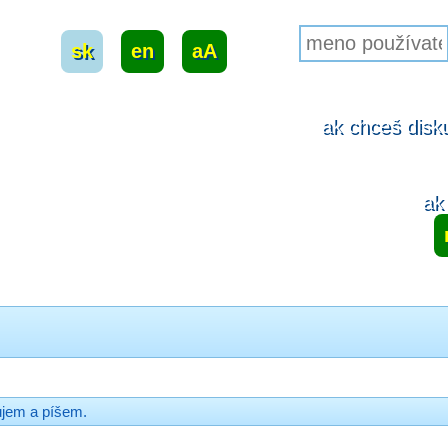
sk
|
en
|
aA
ak chceš disku
ak 
ujem a píšem.