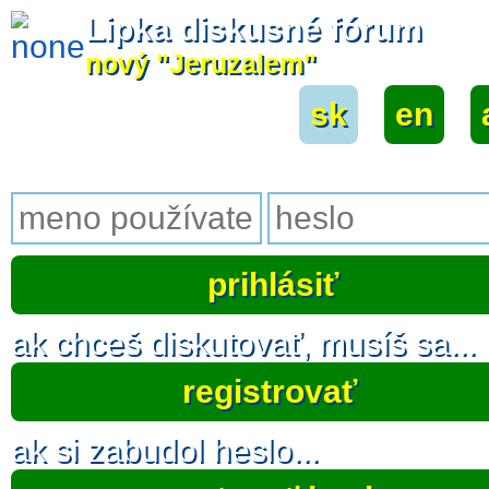
Lipka diskusné fórum
nový "Jeruzalem"
sk
|
en
|
ak chceš diskutovať, musíš sa...
registrovať
ak si zabudol heslo...