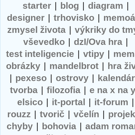
starter
|
blog
|
diagram
|
designer
|
trhovisko
|
memoá
zmysel života
|
výkriky do tm
vševedko
|
dzI/Ova hra
|
test inteligencie
|
vtipy
|
mem
obrázky
|
mandelbrot
|
hra ži
|
pexeso
|
ostrovy
|
kalendá
tvorba
|
filozofia
|
e na x na 
elsico
|
it-portal
|
it-forum
|
rouzz
|
tvorič
|
včelín
|
projek
chyby
|
bohovia
|
adam roma