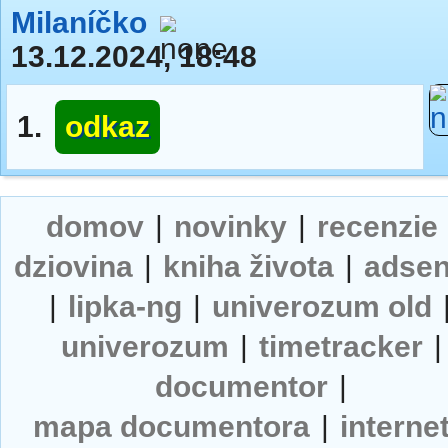
Milaníčko
13.12.2024, 18:48
1.
odkaz
domov
|
novinky
|
recenzie
dziovina
|
kniha života
|
adse
|
lipka-ng
|
univerozum old
univerozum
|
timetracker
|
documentor
|
mapa documentora
|
interne