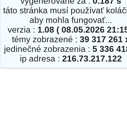
vygenerované za :
0.187 s
táto stránka musí používať koláč
aby mohla fungovať...
verzia :
1.08 ( 08.05.2026 21:15
témy zobrazené :
39 317 261 
jedinečné zobrazenia :
5 336 41
ip adresa :
216.73.217.122