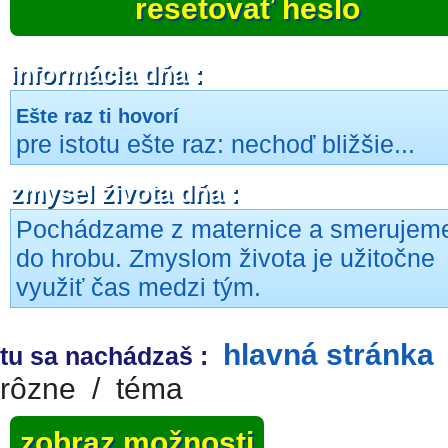
resetovať heslo
informácia dňa :
Ešte raz ti hovorí
pre istotu ešte raz: nechoď bližšie...
zmysel života dňa :
Pochádzame z maternice a smerujem
do hrobu. Zmyslom života je užitočne
využiť čas medzi tým.
hlavná stránka
tu sa nachádzaš :
rôzne
/
téma
zobraz možnosti