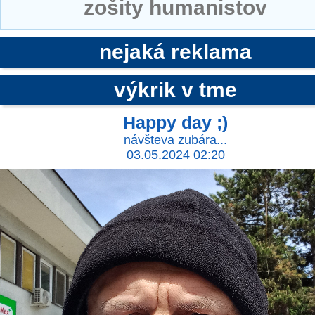
zošity humanistov
nejaká reklama
výkrik v tme
Happy day ;)
návšteva zubára...
03.05.2024 02:20