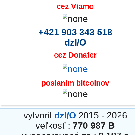
cez Viamo
+421 903 343 518
dzI/O
cez Donater
poslaním bitcoinov
vytvoril
dzI/O
2015 - 2026
veľkosť :
770 987 B