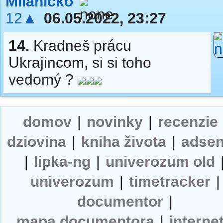
Milaníčko
12▲
06.05.2022, 23:27
14.
Kradneš prácu
Ukrajincom, si si toho
vedomý ?
domov
|
novinky
|
recenzie
dziovina
|
kniha života
|
adse
|
lipka-ng
|
univerozum old
univerozum
|
timetracker
|
documentor
|
mapa documentora
|
interne