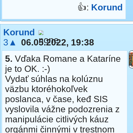
👍:
Korund
Korund
3▲
06.05.2022, 19:38
5.
Vďaka Romane a Kataríne
je to OK. :-)
Vydať súhlas na kolúznu
väzbu ktoréhokoľvek
poslanca, v čase, keđ SIS
vyslovila vážne podozrenia z
manipulácie citlivých káuz
orgánmi činnými v trestnom