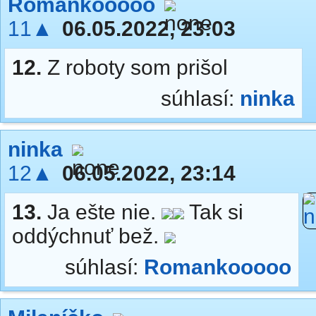
Romankooooo
11▲
06.05.2022, 23:03
12.
Z roboty som prišol
súhlasí:
ninka
ninka
12▲
06.05.2022, 23:14
13.
Ja ešte nie.
Tak si
oddýchnuť bež.
súhlasí:
Romankooooo