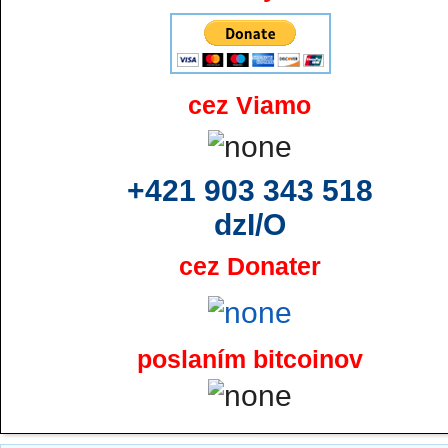
cez Viamo
+421 903 343 518
dzI/O
cez Donater
poslaním bitcoinov