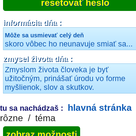
resetovať heslo
informácia dňa :
Môže sa usmievať celý deň
skoro vôbec ho neunavuje smiať sa...
zmysel života dňa :
Zmyslom života človeka je byť
užitočným, prinášať úrodu vo forme
myšlienok, slov a skutkov.
hlavná stránka
tu sa nachádzaš :
rôzne
/
téma
zobraz možnosti