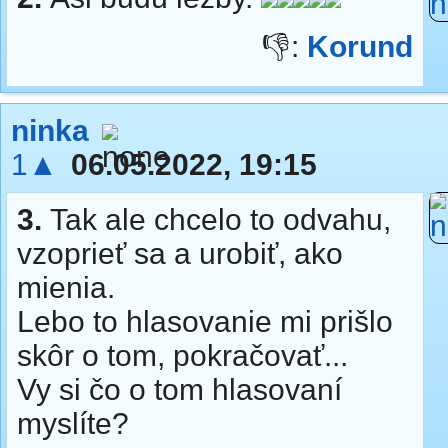
👎:
Korund
ninka
1▲
06.05.2022, 19:15
3.
Tak ale chcelo to odvahu,
vzoprieť sa a urobiť, ako
mienia.
Lebo to hlasovanie mi prišlo
skôr o tom, pokračovať...
Vy si čo o tom hlasovaní
myslíte?