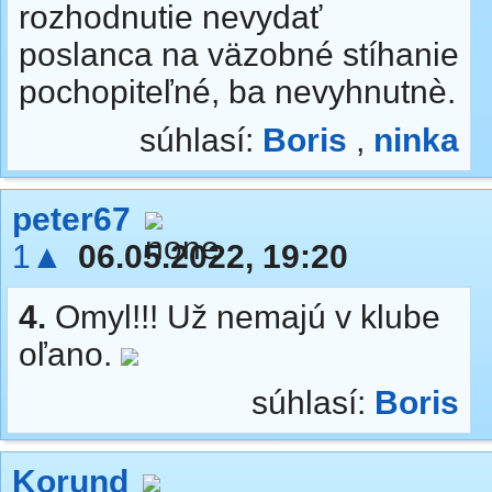
rozhodnutie nevydať
poslanca na väzobné stíhanie
pochopiteľné, ba nevyhnutnè.
súhlasí:
Boris
,
ninka
peter67
1▲
06.05.2022, 19:20
4.
Omyl!!! Už nemajú v klube
oľano.
súhlasí:
Boris
Korund