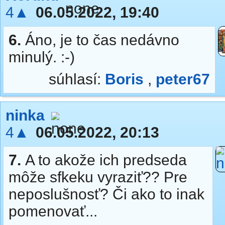
4▲
06.05.2022, 19:40
6.
Áno, je to čas nedávno
minulý. :-)
súhlasí:
Boris
,
peter67
ninka
4▲
06.05.2022, 20:13
7.
A to akože ich predseda
môže sfkeku vyraziť?? Pre
neposlušnosť? Či ako to inak
pomenovať...