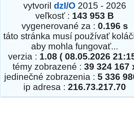
vytvoril
dzI/O
2015 - 2026
veľkosť :
143 953 B
vygenerované za :
0.196 s
táto stránka musí používať koláč
aby mohla fungovať...
verzia :
1.08 ( 08.05.2026 21:15
témy zobrazené :
39 324 167 
jedinečné zobrazenia :
5 336 98
ip adresa :
216.73.217.70