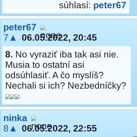
súhlasí:
peter67
peter67
7▲
06.05.2022, 20:45
8.
No vyraziť iba tak asi nie.
Musia to ostatní asi
odsúhlasiť. A čo myslíš?
Nechali si ich? Nezbedníčky?
ninka
8▲
06.05.2022, 22:55