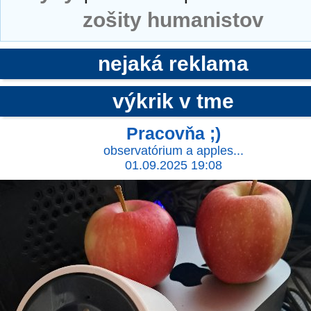
zošity humanistov
nejaká reklama
výkrik v tme
Pracovňa ;)
observatórium a apples...
01.09.2025 19:08