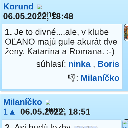
Korund
06.05.2022, 18:48
1.
Je to divné....ale, v klube
OĽANO majú gule akurát dve
ženy. Katarína a Romana. :-)
súhlasí:
ninka
,
Boris
👎:
Milaníčko
Milaníčko
1▲
06.05.2022, 18:51
2.
Asi budú lezby.