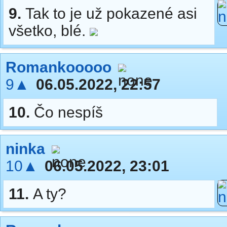
9.
Tak to je už pokazené asi
všetko, blé.
Romankooooo
9▲
06.05.2022, 22:57
10.
Čo nespíš
ninka
10▲
06.05.2022, 23:01
11.
A ty?