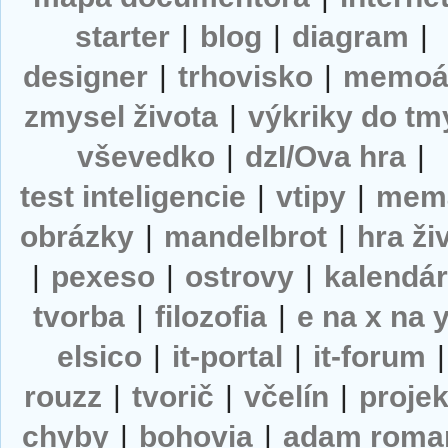
starter
|
blog
|
diagram
|
designer
|
trhovisko
|
memoá
zmysel života
|
výkriky do tm
vševedko
|
dzI/Ova hra
|
test inteligencie
|
vtipy
|
mem
obrázky
|
mandelbrot
|
hra ži
|
pexeso
|
ostrovy
|
kalendá
tvorba
|
filozofia
|
e na x na 
elsico
|
it-portal
|
it-forum
|
rouzz
|
tvorič
|
včelín
|
projek
chyby
|
bohovia
|
adam roma