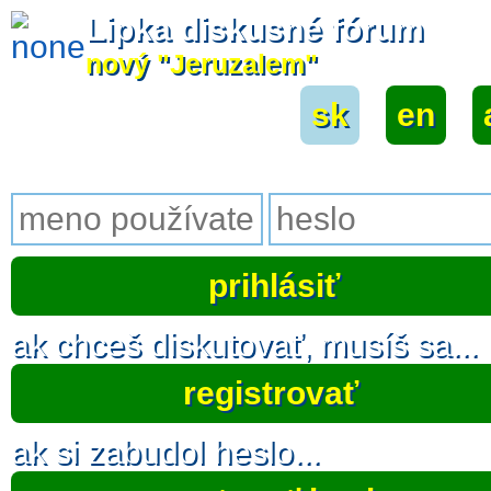
Lipka diskusné fórum
nový "Jeruzalem"
sk
|
en
|
ak chceš diskutovať, musíš sa...
registrovať
ak si zabudol heslo...