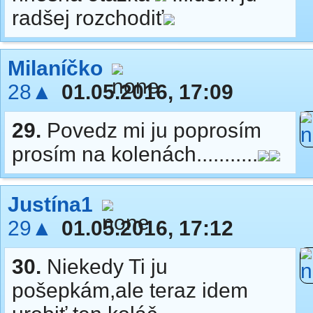
radšej rozchodiť
Milaníčko
28▲
01.05.2016, 17:09
29.
Povedz mi ju poprosím
prosím na kolenách...........
Justína1
29▲
01.05.2016, 17:12
30.
Niekedy Ti ju
pošepkám,ale teraz idem