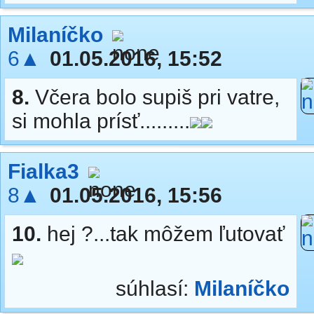
Milaníčko
6▲
01.05.2016, 15:52
8.
Včera bolo supiš pri vatre,
si mohla prísť.........
Fialka3
8▲
01.05.2016, 15:56
10.
hej ?...tak môžem ľutovať
súhlasí:
Milaníčko