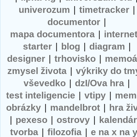
univerozum
|
timetracker
|
documentor
|
mapa documentora
|
interne
starter
|
blog
|
diagram
|
designer
|
trhovisko
|
memoá
zmysel života
|
výkriky do tm
vševedko
|
dzI/Ova hra
|
test inteligencie
|
vtipy
|
mem
obrázky
|
mandelbrot
|
hra ži
|
pexeso
|
ostrovy
|
kalendá
tvorba
|
filozofia
|
e na x na 