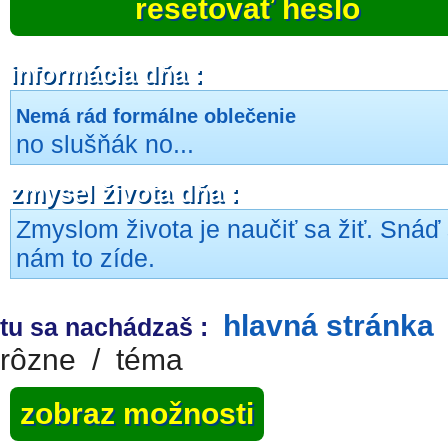
resetovať heslo
informácia dňa :
Nemá rád formálne oblečenie
no slušňák no...
zmysel života dňa :
Zmyslom života je naučiť sa žiť. Snáď
nám to zíde.
hlavná stránka
tu sa nachádzaš :
rôzne
/
téma
zobraz možnosti