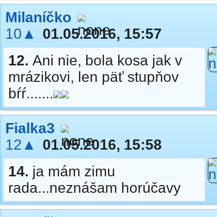
Milaníčko
10▲
01.05.2016, 15:57
12.
Ani nie, bola kosa jak v
mrázikovi, len päť stupňov
bŕŕ.......
Fialka3
12▲
01.05.2016, 15:58
14.
ja mám zimu
rada...neznášam horúčavy