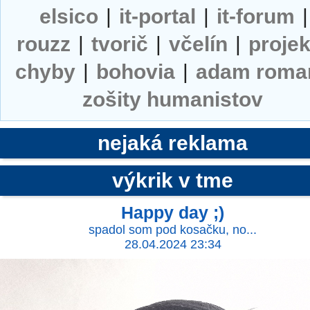
elsico
|
it-portal
|
it-forum
|
rouzz
|
tvorič
|
včelín
|
projek
chyby
|
bohovia
|
adam roma
zošity humanistov
nejaká reklama
výkrik v tme
Happy day ;)
spadol som pod kosačku, no...
28.04.2024 23:34