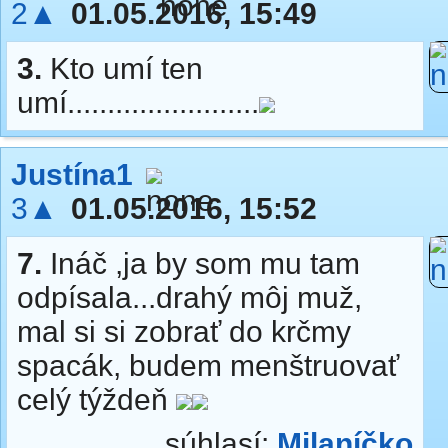
2▲
01.05.2016, 15:49
3.
Kto umí ten
umí........................
Justína1
3▲
01.05.2016, 15:52
7.
Ináč ,ja by som mu tam
odpísala...drahý môj muž,
mal si si zobrať do krčmy
spacák, budem menštruovať
celý týždeň
súhlasí:
Milaníčko