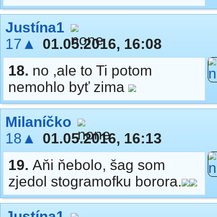
Justína1
17▲
01.05.2016, 16:08
18.
no ,ale to Ti potom
nemohlo byť zima
Milaníčko
18▲
01.05.2016, 16:13
19.
Aňi ňebolo, šag som
zjedol stogramofku borora.
Justína1