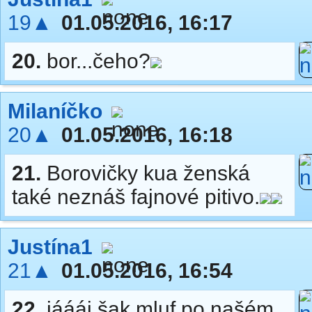
19▲
01.05.2016, 16:17
20.
bor...čeho?
Milaníčko
20▲
01.05.2016, 16:18
21.
Borovičky kua ženská
také neznáš fajnové pitivo.
Justína1
21▲
01.05.2016, 16:54
22.
jáááj,šak mluf po našém