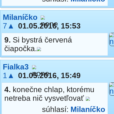
Milaníčko
7▲
01.05.2016, 15:53
9.
Si bystrá červená
čiapočka.
Fialka3
1▲
01.05.2016, 15:49
4.
konečne chlap, ktorému
netreba nič vysvetľovať
súhlasí:
Milaníčko