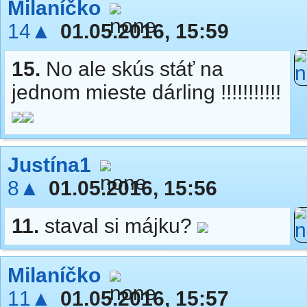
Milaníčko
14▲
01.05.2016, 15:59
15.
No ale skús stáť na
jednom mieste dárling !!!!!!!!!!!
Justína1
8▲
01.05.2016, 15:56
11.
staval si májku?
Milaníčko
11▲
01.05.2016, 15:57