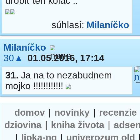
urobiť ten koláč ..
súhlasí:
Milaníčko
Milaníčko
30▲
01.05.2016, 17:14
31.
Ja na to nezabudnem
mojko !!!!!!!!!!!!
domov
|
novinky
|
recenzie
dziovina
|
kniha života
|
adse
|
lipka-ng
|
univerozum old