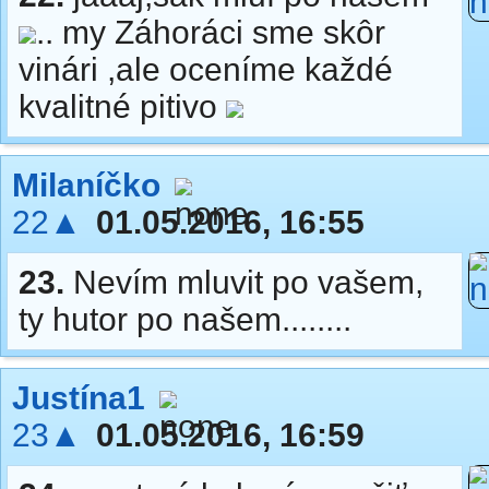
.. my Záhoráci sme skôr
vinári ,ale oceníme každé
kvalitné pitivo
Milaníčko
22▲
01.05.2016, 16:55
23.
Nevím mluvit po vašem,
ty hutor po našem........
Justína1
23▲
01.05.2016, 16:59