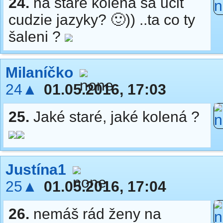
24.
na staré kolená sa učiť
cudzie jazyky? 🙂)) ..ta co ty
šaleni ?
Milaníčko
24▲
01.05.2016, 17:03
25.
Jaké staré, jaké kolená ?
Justína1
25▲
01.05.2016, 17:04
26.
nemáš rád ženy na