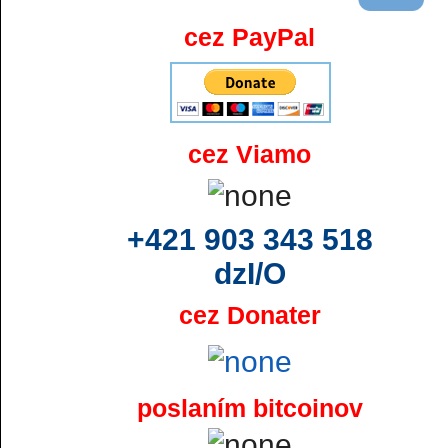
cez PayPal
cez Viamo
+421 903 343 518
dzI/O
cez Donater
poslaním bitcoinov