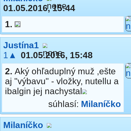
01.05.2016, 15:44
1.
Justína1
1▲
01.05.2016, 15:48
2.
Aký ohľaduplný muž ,ešte
aj "výbavu" - vložky, nutellu a
ibalgin jej nachystal
súhlasí:
Milaníčko
Milaníčko