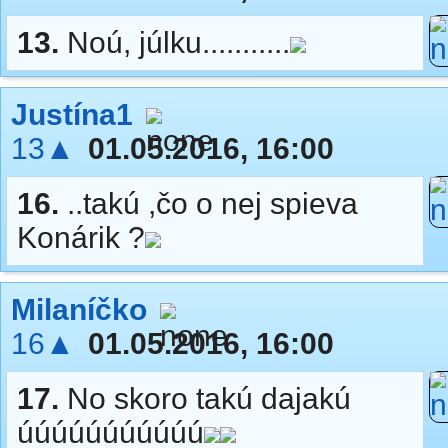
13.
Noú, júlku...........
Justína1
13▲
01.05.2016, 16:00
16.
..takú ,čo o nej spieva
Konárik ?
Milaníčko
16▲
01.05.2016, 16:00
17.
No skoro takú dajakú
úúúúúúúúúúú