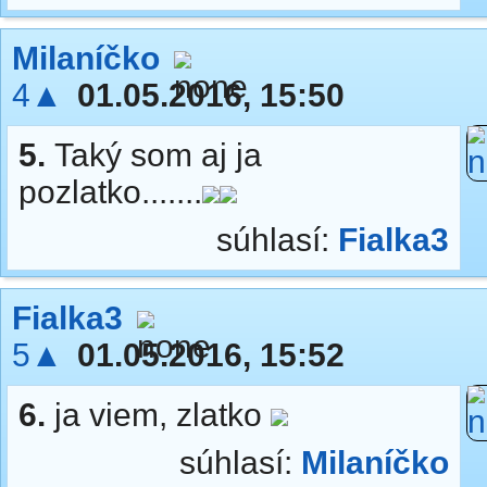
Milaníčko
4▲
01.05.2016, 15:50
5.
Taký som aj ja
pozlatko.......
súhlasí:
Fialka3
Fialka3
5▲
01.05.2016, 15:52
6.
ja viem, zlatko
súhlasí:
Milaníčko