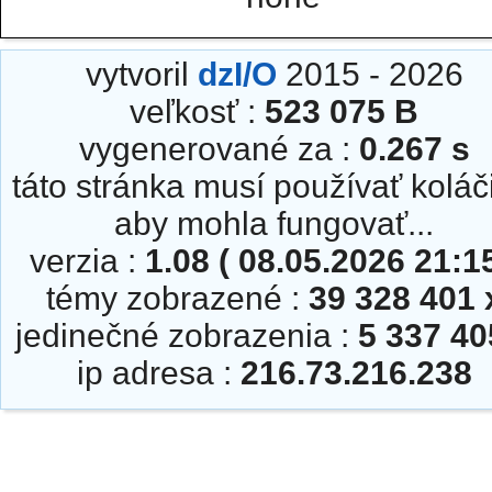
vytvoril
dzI/O
2015 - 2026
veľkosť :
523 075 B
vygenerované za :
0.267 s
táto stránka musí používať koláč
aby mohla fungovať...
verzia :
1.08 ( 08.05.2026 21:15
témy zobrazené :
39 328 401 
jedinečné zobrazenia :
5 337 40
ip adresa :
216.73.216.238