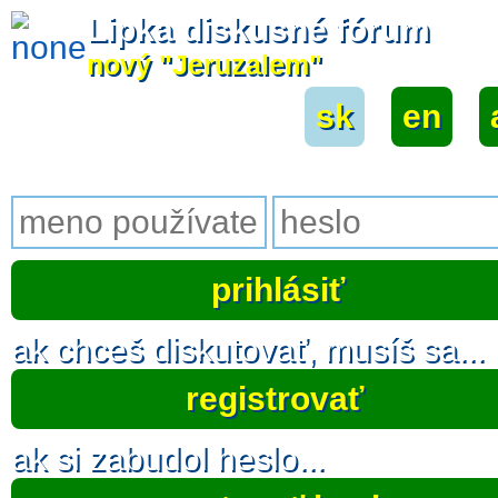
Lipka diskusné fórum
nový "Jeruzalem"
sk
|
en
|
ak chceš diskutovať, musíš sa...
registrovať
ak si zabudol heslo...