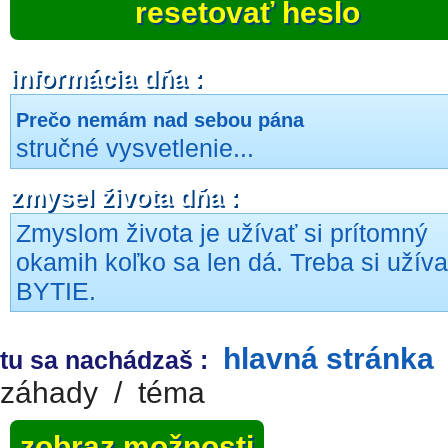
resetovať heslo
informácia dňa :
Prečo nemám nad sebou pána
stručné vysvetlenie...
zmysel života dňa :
Zmyslom života je užívať si prítomný
okamih koľko sa len dá. Treba si užíva
BYTIE.
hlavná stránka
tu sa nachádzaš :
záhady
/
téma
zobraz možnosti