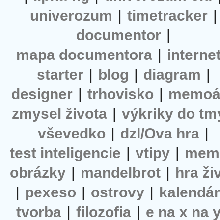
univerozum
|
timetracker
|
documentor
|
mapa documentora
|
interne
starter
|
blog
|
diagram
|
designer
|
trhovisko
|
memoá
zmysel života
|
výkriky do tm
vševedko
|
dzI/Ova hra
|
test inteligencie
|
vtipy
|
mem
obrázky
|
mandelbrot
|
hra ži
|
pexeso
|
ostrovy
|
kalendá
tvorba
|
filozofia
|
e na x na 