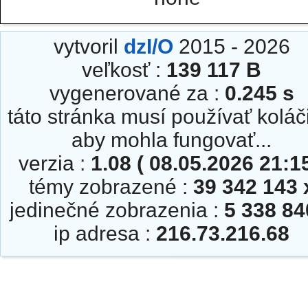
vytvoril
dzI/O
2015 - 2026
veľkosť :
139 117 B
vygenerované za :
0.245 s
táto stránka musí používať koláč
aby mohla fungovať...
verzia :
1.08 ( 08.05.2026 21:15
témy zobrazené :
39 342 143 
jedinečné zobrazenia :
5 338 84
ip adresa :
216.73.216.68