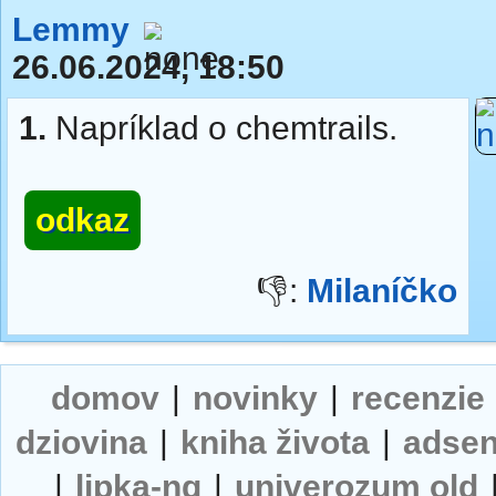
Lemmy
26.06.2024, 18:50
1.
Napríklad o chemtrails.
odkaz
👎:
Milaníčko
domov
|
novinky
|
recenzie
dziovina
|
kniha života
|
adse
|
lipka-ng
|
univerozum old