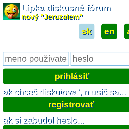
Lipka diskusné fórum
nový "Jeruzalem"
sk
|
en
|
ak chceš diskutovať, musíš sa...
registrovať
ak si zabudol heslo...