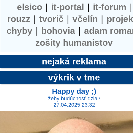
elsico
|
it-portal
|
it-forum
|
rouzz
|
tvorič
|
včelín
|
projek
chyby
|
bohovia
|
adam roma
zošity humanistov
nejaká reklama
výkrik v tme
Happy day ;)
žeby budúcnosť dzia?
27.04.2025 23:32