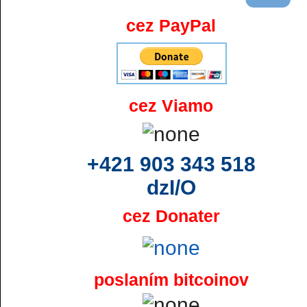
cez PayPal
cez Viamo
+421 903 343 518
dzI/O
cez Donater
poslaním bitcoinov