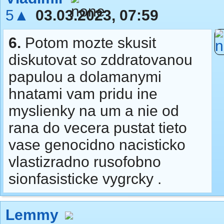
5▲
03.03.2023, 07:59
6.
Potom mozte skusit
diskutovat so zddratovanou
papulou a dolamanymi
hnatami vam pridu ine
myslienky na um a nie od
rana do vecera pustat tieto
vase genocidno nacisticko
vlastizradno rusofobno
sionfasisticke vygrcky .
Lemmy