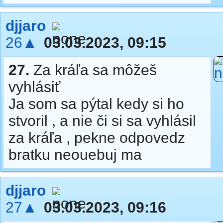
djjaro
26▲
03.03.2023, 09:15
27.
Za kráľa sa môžeš
vyhlásiť
Ja som sa pýtal kedy si ho
stvoril , a nie či si sa vyhlásil
za kráľa , pekne odpovedz
bratku neouebuj ma
djjaro
27▲
03.03.2023, 09:16