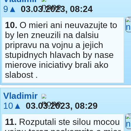
9▲
03.03.2023, 08:24
10.
O mieri ani neuvazujte to
by len zneuzili na dalsiu
pripravu na vojnu a jejich
stupidnych hlavach by nase
mierove iniciativy brali ako
slabost .
Vladimir
10▲
03.03.2023, 08:29
11.
Rozputali ste silou mocou