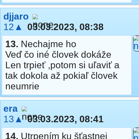
djjaro
12▲
03.03.2023, 08:38
13.
Nechajme ho
Veď čo iné človek dokáže
Len trpieť ,potom si uľaviť a
tak dokola až pokiaľ človek
neumrie
era
13▲
03.03.2023, 08:41
14.
Utrpením ku šťastnej