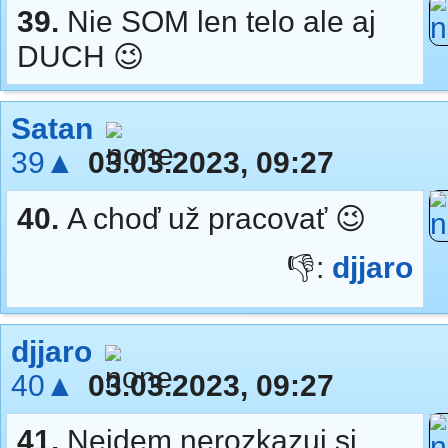
39.
Nie SOM len telo ale aj
DUCH 😉
Satan
39▲
03.03.2023, 09:27
40.
A choď už pracovať 😉
👎:
djjaro
djjaro
40▲
03.03.2023, 09:27
41.
Nejdem nerozkazuj si