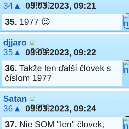
34▲
03.03.2023, 09:21
35.
1977 😉
djjaro
35▲
03.03.2023, 09:22
36.
Takže len ďalší človek s
číslom 1977
Satan
36▲
03.03.2023, 09:24
37.
Nie SOM "len" človek,