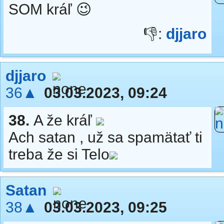
SOM kráľ 😉
👎:
djjaro
djjaro
36▲
03.03.2023, 09:24
38.
A že kráľ
Ach satan , už sa spamätať ti
treba že si Telo
Satan
38▲
03.03.2023, 09:25