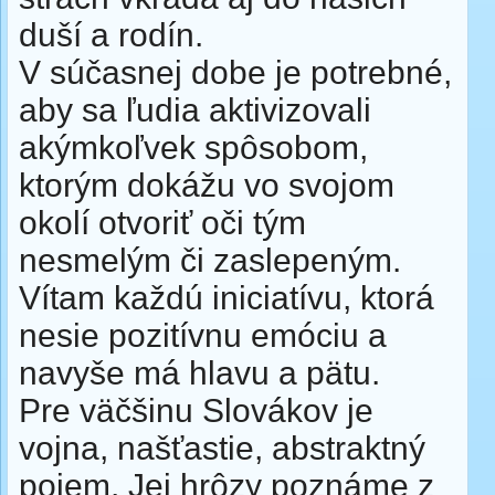
duší a rodín.
V súčasnej dobe je potrebné,
aby sa ľudia aktivizovali
akýmkoľvek spôsobom,
ktorým dokážu vo svojom
okolí otvoriť oči tým
nesmelým či zaslepeným.
Vítam každú iniciatívu, ktorá
nesie pozitívnu emóciu a
navyše má hlavu a pätu.
Pre väčšinu Slovákov je
vojna, našťastie, abstraktný
pojem. Jej hrôzy poznáme z