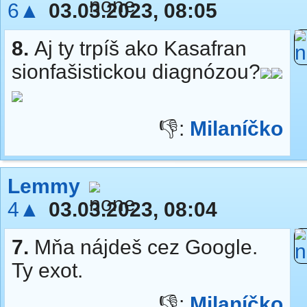
6▲
03.03.2023, 08:05
8.
Aj ty trpíš ako Kasafran
sionfašistickou diagnózou?
👎:
Milaníčko
Lemmy
4▲
03.03.2023, 08:04
7.
Mňa nájdeš cez Google.
Ty exot.
👎:
Milaníčko