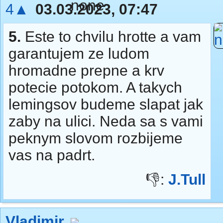
4▲
03.03.2023, 07:47
5.
Este to chvilu hrotte a vam
garantujem ze ludom
hromadne prepne a krv
potecie potokom. A takych
lemingsov budeme slapat jak
zaby na ulici. Neda sa s vami
peknym slovom rozbijeme
vas na padrt.
👎:
J.Tull
Vladimir