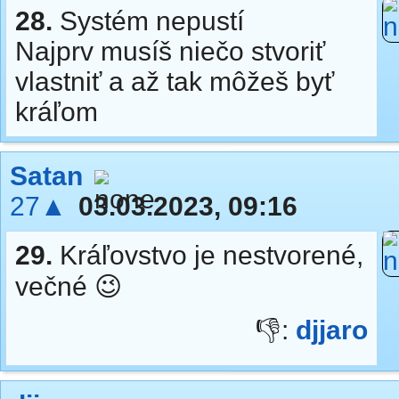
28.
Systém nepustí
Najprv musíš niečo stvoriť
vlastniť a až tak môžeš byť
kráľom
Satan
27▲
03.03.2023, 09:16
29.
Kráľovstvo je nestvorené,
večné 😉
👎:
djjaro