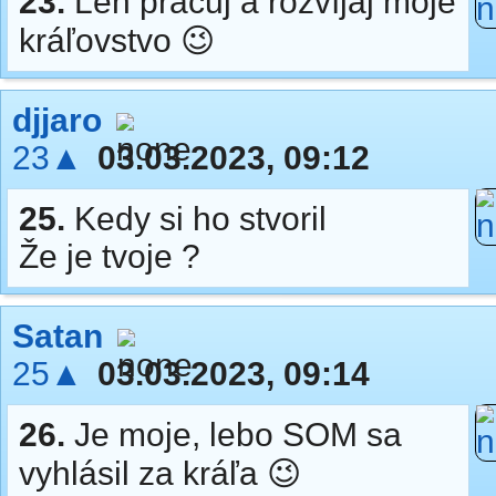
23.
Len pracuj a rozvíjaj moje
kráľovstvo 😉
djjaro
23▲
03.03.2023, 09:12
25.
Kedy si ho stvoril
Že je tvoje ?
Satan
25▲
03.03.2023, 09:14
26.
Je moje, lebo SOM sa
vyhlásil za kráľa 😉