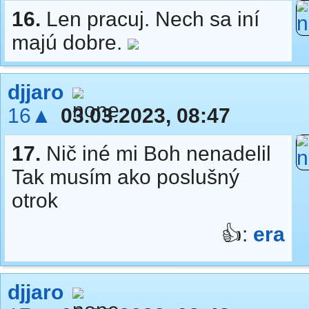
16.
Len pracuj. Nech sa iní
majú dobre.
djjaro
16▲
03.03.2023, 08:47
17.
Nič iné mi Boh nenadelil
Tak musím ako poslušný
otrok
👍:
era
djjaro