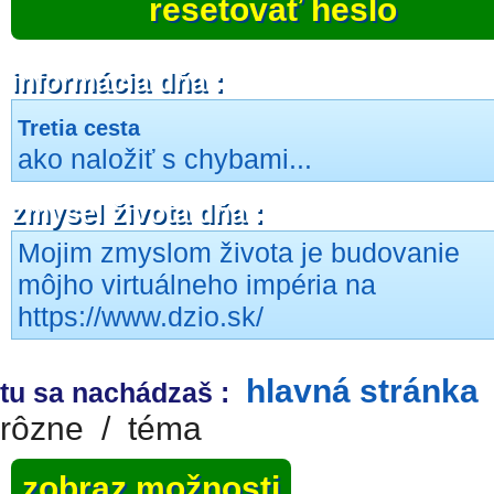
resetovať heslo
informácia dňa :
Tretia cesta
ako naložiť s chybami...
zmysel života dňa :
Mojim zmyslom života je budovanie
môjho virtuálneho impéria na
https://www.dzio.sk/
hlavná stránka
tu sa nachádzaš :
rôzne
/
téma
zobraz možnosti