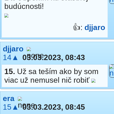
budúcnosti!
👍:
djjaro
djjaro
14▲
03.03.2023, 08:43
15.
Už sa teším ako by som
viac už nemusel nič robiť
era
15▲
03.03.2023, 08:45