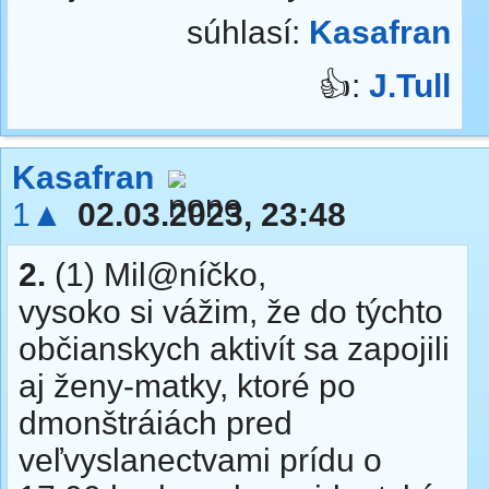
súhlasí:
Kasafran
👍:
J.Tull
Kasafran
1▲
02.03.2023, 23:48
2.
(1) Mil@níčko,
vysoko si vážim, že do týchto
občianskych aktivít sa zapojili
aj ženy-matky, ktoré po
dmonštráiách pred
veľvyslanectvami prídu o