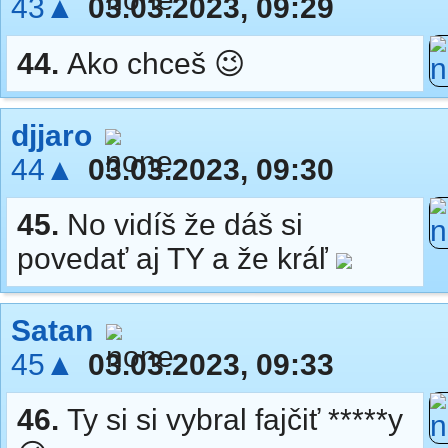
43▲
03.03.2023, 09:29
44.
Ako chceš 😉
djjaro
44▲
03.03.2023, 09:30
45.
No vidíš že dáš si
povedať aj TY a že kráľ
Satan
45▲
03.03.2023, 09:33
46.
Ty si si vybral fajčiť *****y