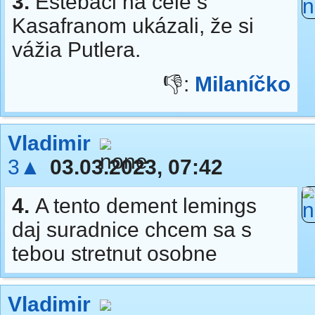
3.
Eštebáci na čele s
Kasafranom ukázali, že si
vážia Putlera.
👎:
Milaníčko
Vladimir
3▲
03.03.2023, 07:42
4.
A tento dement lemings
daj suradnice chcem sa s
tebou stretnut osobne
Vladimir