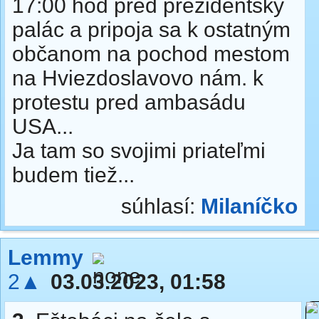
17:00 hod pred prezidentský
palác a pripoja sa k ostatným
občanom na pochod mestom
na Hviezdoslavovo nám. k
protestu pred ambasádu
USA...
Ja tam so svojimi priateľmi
budem tiež...
súhlasí:
Milaníčko
Lemmy
2▲
03.03.2023, 01:58