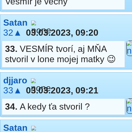
Vesmír je večný
Satan
32▲
03.03.2023, 09:20
33.
VESMÍR tvorí, aj MŇA
stvoril v lone mojej matky 😉
djjaro
33▲
03.03.2023, 09:21
34.
A kedy ťa stvoril ?
Satan