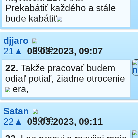
Prekabátiť každého a stále
bude kabátiť
djjaro
21▲
03.03.2023, 09:07
22.
Takže pracovať budem
odiaľ potiaľ, žiadne otrocenie
era,
Satan
22▲
03.03.2023, 09:11