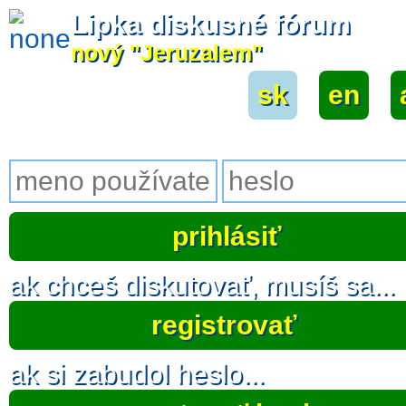
Lipka diskusné fórum
nový "Jeruzalem"
sk
|
en
|
ak chceš diskutovať, musíš sa...
registrovať
ak si zabudol heslo...