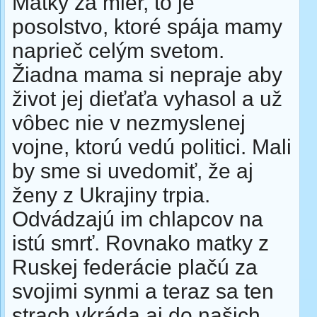
Matky za mier, to je
posolstvo, ktoré spája mamy
naprieč celým svetom.
Žiadna mama si nepraje aby
život jej dieťaťa vyhasol a už
vôbec nie v nezmyslenej
vojne, ktorú vedú politici. Mali
by sme si uvedomiť, že aj
ženy z Ukrajiny trpia.
Odvádzajú im chlapcov na
istú smrť. Rovnako matky z
Ruskej federácie plačú za
svojimi synmi a teraz sa ten
strach vkráda aj do našich