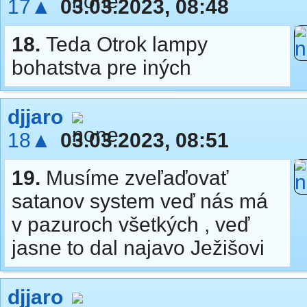
17▲
03.03.2023, 08:48
18.
Teda Otrok lampy
bohatstva pre iných
djjaro
18▲
03.03.2023, 08:51
19.
Musíme zveľaďovať
satanov system veď nás má
v pazuroch všetkých , veď
jasne to dal najavo Ježišovi
djjaro