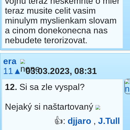
vojnu teraz neskemrite o mier
teraz musite celit vasim
minulym myslienkam slovam
a cinom donekonecna nas
nebudete terorizovat.
era
11▲
03.03.2023, 08:31
12.
Si sa zle vyspal?
Nejaký si naštartovaný
👍:
djjaro
,
J.Tull