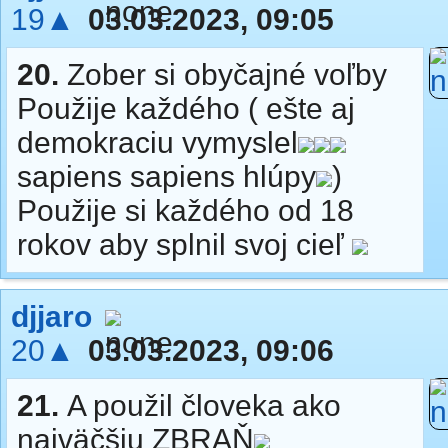
19▲
03.03.2023, 09:05
20.
Zober si obyčajné voľby
Použije každého ( ešte aj
demokraciu vymyslel
sapiens sapiens hlúpy
)
Použije si každého od 18
rokov aby splnil svoj cieľ
djjaro
20▲
03.03.2023, 09:06
21.
A použil človeka ako
najväčšiu ZBRAŇ