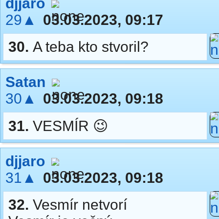
djjaro
29▲
03.03.2023, 09:17
30.
A teba kto stvoril?
Satan
30▲
03.03.2023, 09:18
31.
VESMÍR 😉
djjaro
31▲
03.03.2023, 09:18
32.
Vesmír netvorí