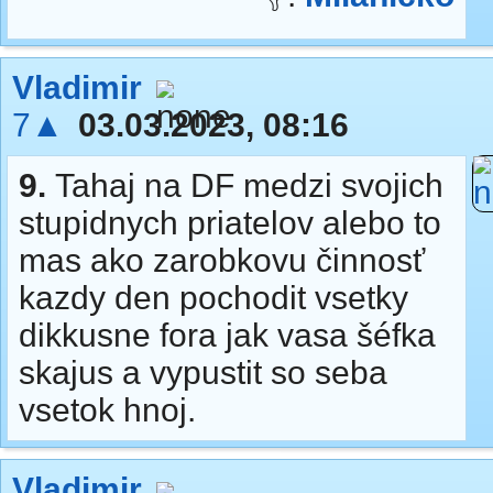
Vladimir
7▲
03.03.2023, 08:16
9.
Tahaj na DF medzi svojich
stupidnych priatelov alebo to
mas ako zarobkovu činnosť
kazdy den pochodit vsetky
dikkusne fora jak vasa šéfka
skajus a vypustit so seba
vsetok hnoj.
Vladimir