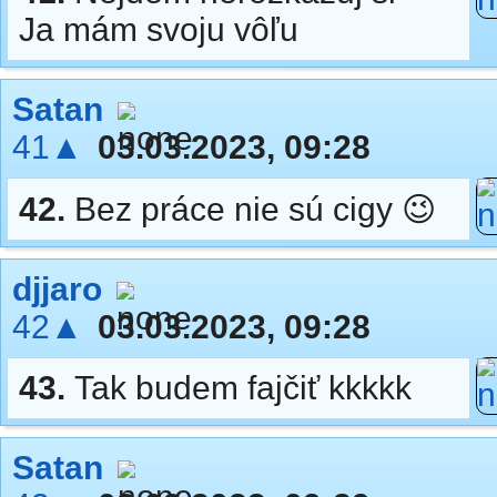
Ja mám svoju vôľu
Satan
41▲
03.03.2023, 09:28
42.
Bez práce nie sú cigy 😉
djjaro
42▲
03.03.2023, 09:28
43.
Tak budem fajčiť kkkkk
Satan