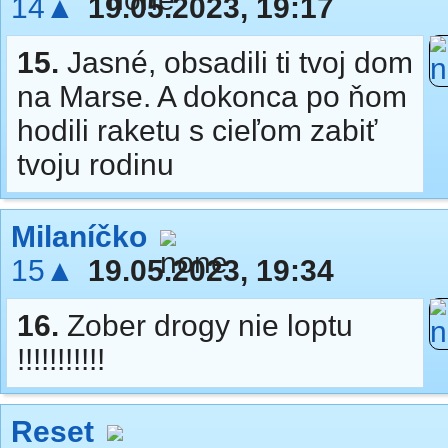
14▲
19.05.2023, 19:17
15.
Jasné, obsadili ti tvoj dom
na Marse. A dokonca po ňom
hodili raketu s cieľom zabiť
tvoju rodinu
Milaníčko
15▲
19.05.2023, 19:34
16.
Zober drogy nie loptu
!!!!!!!!!!!
Reset