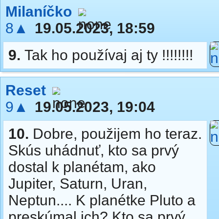
Milaníčko
8▲
19.05.2023, 18:59
9.
Tak ho používaj aj ty !!!!!!!!
Reset
9▲
19.05.2023, 19:04
10.
Dobre, použijem ho teraz.
Skús uhádnuť, kto sa prvý
dostal k planétam, ako
Jupiter, Saturn, Uran,
Neptun.... K planétke Pluto a
preskúmal ich? Kto sa prvý