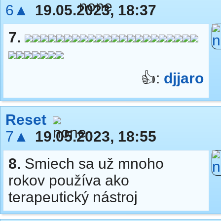
6▲
19.05.2023, 18:37
7.
👍:
djjaro
Reset
7▲
19.05.2023, 18:55
8.
Smiech sa už mnoho
rokov používa ako
terapeutický nástroj