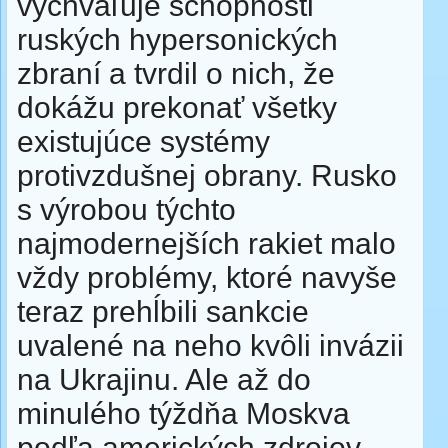
vychvaľuje schopnosti
ruských hypersonických
zbraní a tvrdil o nich, že
dokážu prekonať všetky
existujúce systémy
protivzdušnej obrany. Rusko
s výrobou týchto
najmodernejších rakiet malo
vždy problémy, ktoré navyše
teraz prehĺbili sankcie
uvalené na neho kvôli invázii
na Ukrajinu. Ale až do
minulého týždňa Moskva
podľa amerických zdrojov