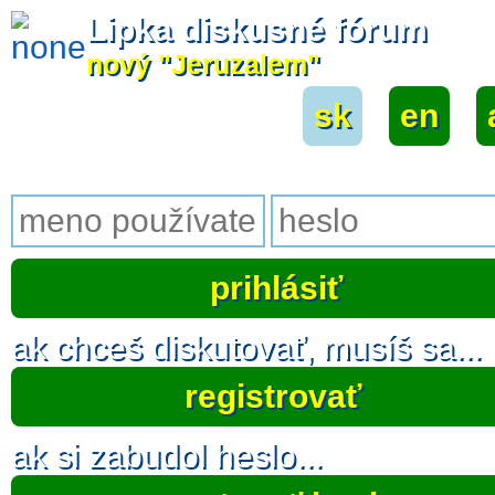
Lipka diskusné fórum
nový "Jeruzalem"
sk
|
en
|
ak chceš diskutovať, musíš sa...
registrovať
ak si zabudol heslo...