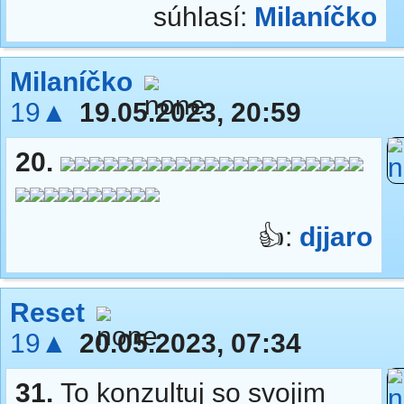
súhlasí:
Milaníčko
Milaníčko
19▲
19.05.2023, 20:59
20.
👍:
djjaro
Reset
19▲
20.05.2023, 07:34
31.
To konzultuj so svojim