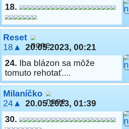
18.
Reset
18▲
20.05.2023, 00:21
24.
Iba blázon sa môže
tomuto rehotať....
Milaníčko
24▲
20.05.2023, 01:39
30.