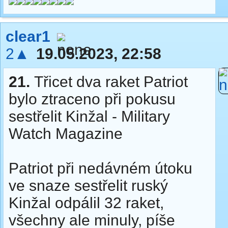
clear1
2▲
19.05.2023, 22:58
21.
Třicet dva raket Patriot
bylo ztraceno při pokusu
sestřelit Kinžal - Military
Watch Magazine
Patriot při nedávném útoku
ve snaze sestřelit ruský
Kinžal odpálil 32 raket,
všechny ale minuly, píše