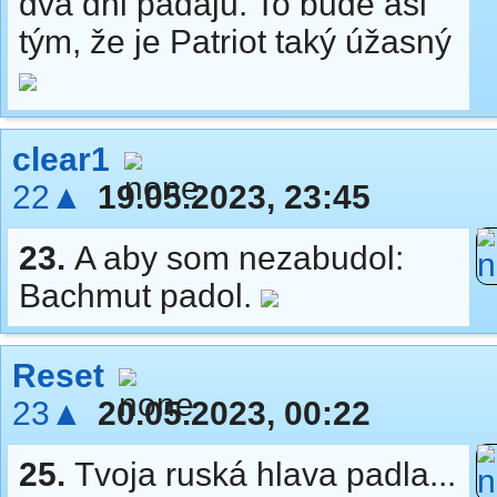
dva dni padajú. To bude asi
tým, že je Patriot taký úžasný
clear1
22▲
19.05.2023, 23:45
23.
A aby som nezabudol:
Bachmut padol.
Reset
23▲
20.05.2023, 00:22
25.
Tvoja ruská hlava padla...