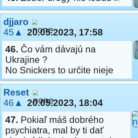
djjaro
45▲
20.05.2023, 17:58
46.
Čo vám dávajú na
Ukrajine ?
No Snickers to určite nieje
Reset
46▲
20.05.2023, 18:04
47.
Pokiaľ máš dobrého
psychiatra, mal by ti dať