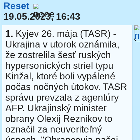
Reset
19.05.2023, 16:43
1.
Kyjev 26. mája (TASR) -
Ukrajina v utorok oznámila,
že zostrelila šesť ruských
hypersonických striel typu
Kinžal, ktoré boli vypálené
počas nočných útokov. TASR
správu prevzala z agentúry
AFP. Ukrajinský minister
obrany Olexij Reznikov to
označil za neuveriteľný
úspech. "Obrancovia našej