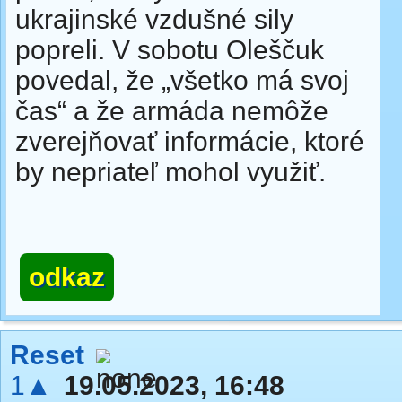
ukrajinské vzdušné sily
popreli. V sobotu Oleščuk
povedal, že „všetko má svoj
čas“ a že armáda nemôže
zverejňovať informácie, ktoré
by nepriateľ mohol využiť.
odkaz
Reset
1▲
19.05.2023, 16:48