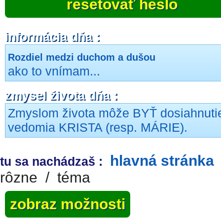
resetovať heslo
informácia dňa :
Rozdiel medzi duchom a dušou
ako to vnímam...
zmysel života dňa :
Zmyslom života môže BYŤ dosiahnuti
vedomia KRISTA (resp. MÁRIE).
hlavná stránka
tu sa nachádzaš :
rôzne
/
téma
zobraz možnosti