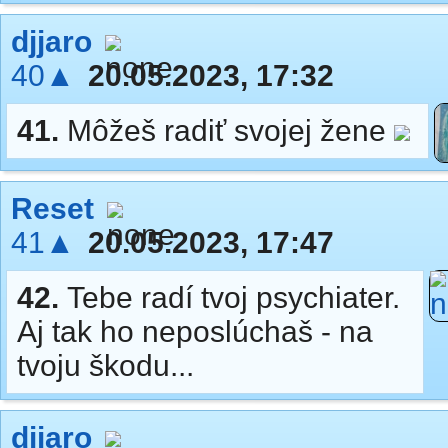
djjaro
40▲
20.05.2023, 17:32
41.
Môžeš radiť svojej žene
Reset
41▲
20.05.2023, 17:47
42.
Tebe radí tvoj psychiater.
Aj tak ho neposlúchaš - na
tvoju škodu...
djjaro