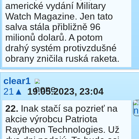
americké vydání Military
Watch Magazine. Jen tato
salva stála přibližně 96
milionů dolarů. A potom
drahý systém protivzdušné
obrany zničila ruská raketa.
clear1
21▲
19.05.2023, 23:04
22.
Inak stačí sa pozrieť na
akcie výrobcu Patriota
Raytheon Technologies. Už