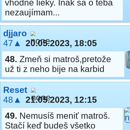
vhodné lieky. Inak sa o teba
nezaujímam...
djjaro
47▲
20.05.2023, 18:05
48.
Zmeň si matroš,pretože
už ti z neho bije na karbid
Reset
48▲
21.05.2023, 12:15
49.
Nemusíš meniť matroš.
Stačí keď budeš všetko