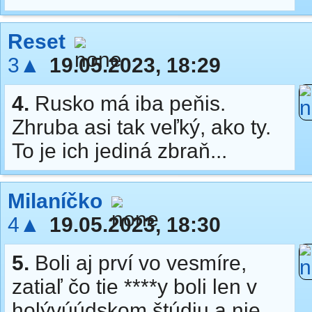
Reset
3▲
19.05.2023, 18:29
4.
Rusko má iba peňis.
Zhruba asi tak veľký, ako ty.
To je ich jediná zbraň...
Milaníčko
4▲
19.05.2023, 18:30
5.
Boli aj prví vo vesmíre,
zatiaľ čo tie ****y boli len v
holývúúdskom štúdiu a nie