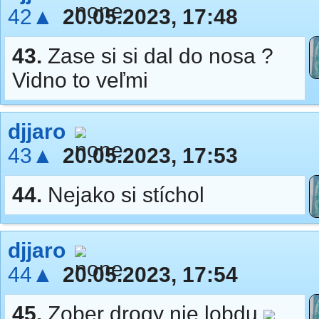
42▲
20.05.2023, 17:48
43.
Zase si si dal do nosa ?
Vidno to veľmi
djjaro
43▲
20.05.2023, 17:53
44.
Nejako si stíchol
djjaro
44▲
20.05.2023, 17:54
45.
Zober drogy nie lobdu