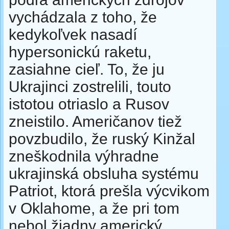
vychádzala z toho, že
kedykoľvek nasadí
hypersonickú raketu,
zasiahne cieľ. To, že ju
Ukrajinci zostrelili, touto
istotou otriaslo a Rusov
zneistilo. Američanov tiež
povzbudilo, že ruský Kinžal
zneškodnila výhradne
ukrajinská obsluha systému
Patriot, ktorá prešla výcvikom
v Oklahome, a že pri tom
nebol žiadny americký