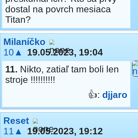
dostal na povrch mesiaca
Titan?
Milaníčko
10▲
19.05.2023, 19:04
11.
Nikto, zatiaľ tam boli len
stroje !!!!!!!!!!
👍:
djjaro
Reset
11▲
19.05.2023, 19:12