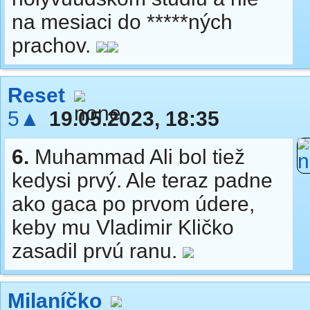
na mesiaci do *****ných
prachov.
Reset
5▲
19.05.2023, 18:35
6.
Muhammad Ali bol tiež
kedysi prvý. Ale teraz padne
ako gaca po prvom údere,
keby mu Vladimir Kličko
zasadil prvú ranu.
Milaníčko