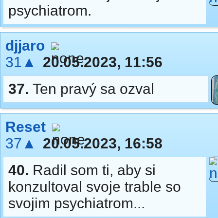
psychiatrom.
djjaro
31▲
20.05.2023, 11:56
37.
Ten pravý sa ozval
Reset
37▲
20.05.2023, 16:58
40.
Radil som ti, aby si
konzultoval svoje trable so
svojim psychiatrom...