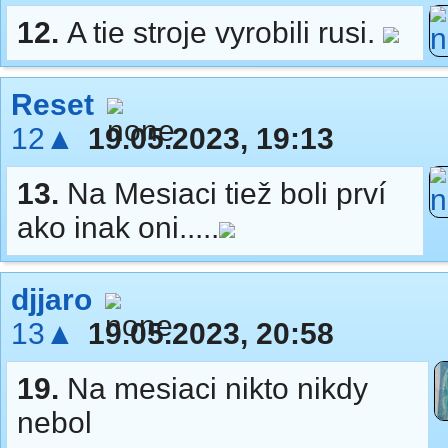
12.
A tie stroje vyrobili rusi.
Reset
12▲
19.05.2023, 19:13
13.
Na Mesiaci tiež boli prví
ako inak oni.....
djjaro
13▲
19.05.2023, 20:58
19.
Na mesiaci nikto nikdy
nebol