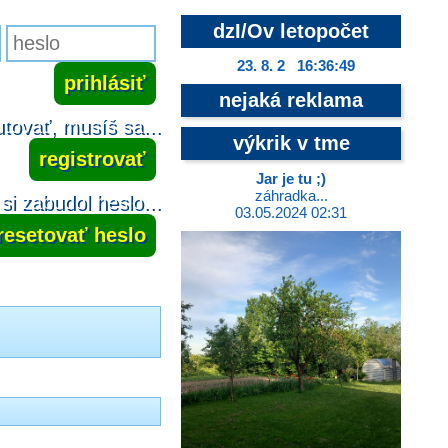
dzI/Ov letopočet
23. 8. 2 16:36:49
nejaká reklama
tovať, musíš sa...
výkrik v tme
registrovať
Jar je tu ;)
záhradka...
si zabudol heslo...
03.05.2024 02:31
resetovať heslo