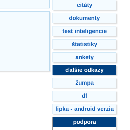
citáty
dokumenty
test inteligencie
štatistiky
ankety
ďalšie odkazy
žumpa
df
lipka - android verzia
podpora