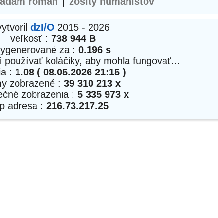
adam roman
|
zošity humanistov
vytvoril
dzI/O
2015 - 2026
veľkosť :
738 944 B
vygenerované za :
0.196 s
í používať koláčiky, aby mohla fungovať...
ia :
1.08 ( 08.05.2026 21:15 )
my zobrazené :
39 310 213 x
nečné zobrazenia :
5 335 973 x
ip adresa :
216.73.217.25