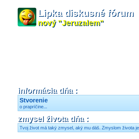
Lipka diskusné fórum
nový "Jeruzalem"
informácia dňa :
Stvorenie
o prapríčine...
zmysel života dňa :
Tvoj život má taký zmysel, aký mu dáš. Zmyslom života je 