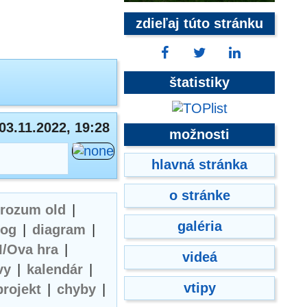
zdieľaj túto stránku
štatistiky
03.11.2022, 19:28
možnosti
hlavná stránka
o stránke
erozum old
|
galéria
log
|
diagram
|
I/Ova hra
|
videá
vy
|
kalendár
|
vtipy
projekt
|
chyby
|