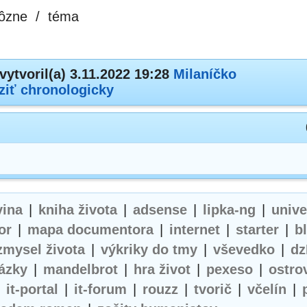
ôzne
/
téma
vytvoril(a) 3.11.2022 19:28
Milaníčko
ziť chronologicky
vina
|
kniha života
|
adsense
|
lipka-ng
|
univ
or
|
mapa documentora
|
internet
|
starter
|
b
zmysel života
|
výkriky do tmy
|
vševedko
|
dz
ázky
|
mandelbrot
|
hra život
|
pexeso
|
ostro
|
it-portal
|
it-forum
|
rouzz
|
tvorič
|
včelín
|