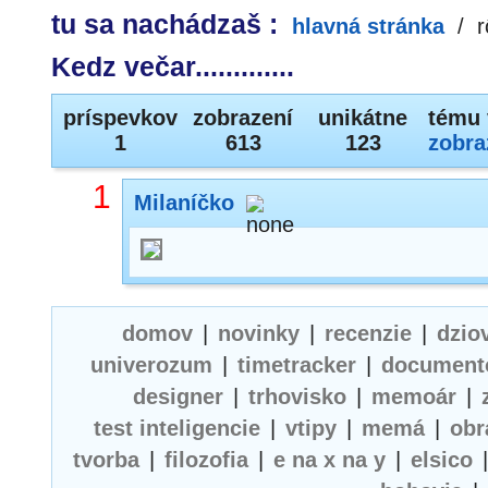
tu sa nachádzaš :
hlavná stránka
/
r
Kedz večar.............
príspevkov
zobrazení
unikátne
tému 
1
613
123
zobra
1
Milaníčko
domov
|
novinky
|
recenzie
|
dzio
univerozum
|
timetracker
|
document
designer
|
trhovisko
|
memoár
|
test inteligencie
|
vtipy
|
memá
|
obr
tvorba
|
filozofia
|
e na x na y
|
elsico