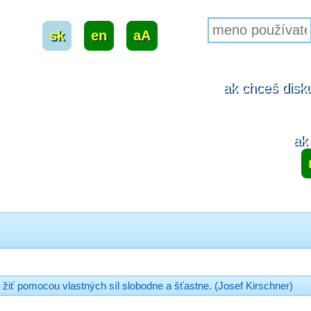
sk
|
en
|
aA
ak chceš disku
ak 
žiť pomocou vlastných síl slobodne a šťastne. (Josef Kirschner)