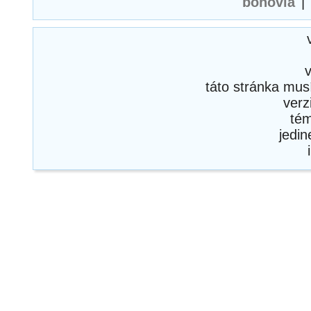
bohovia
|
táto stránka mus
verz
té
jedi