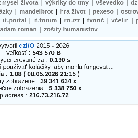
zmysel života
|
výkriky do tmy
|
vševedko
|
dz
ázky
|
mandelbrot
|
hra život
|
pexeso
|
ostro
|
it-portal
|
it-forum
|
rouzz
|
tvorič
|
včelín
|
adam roman
|
zošity humanistov
vytvoril
dzI/O
2015 - 2026
veľkosť :
543 570 B
vygenerované za :
0.190 s
í používať koláčiky, aby mohla fungovať...
ia :
1.08 ( 08.05.2026 21:15 )
my zobrazené :
39 341 634 x
nečné zobrazenia :
5 338 750 x
ip adresa :
216.73.216.72