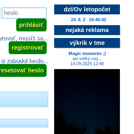
dzI/Ov letopočet
24. 8. 2 14:40:42
nejaká reklama
tovať, musíš sa...
výkrik v tme
registrovať
Magic moments ;)
asi veľký voz...
si zabudol heslo...
14.09.2025 12:48
resetovať heslo