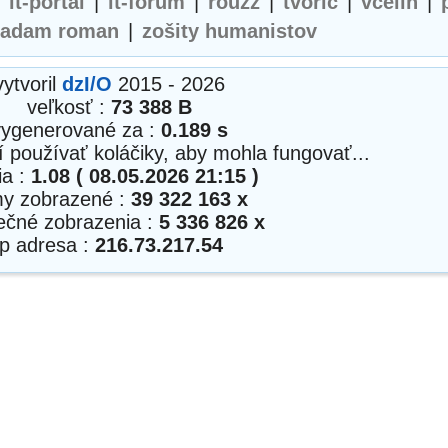
|
it-portal
|
it-forum
|
rouzz
|
tvorič
|
včelín
|
adam roman
|
zošity humanistov
vytvoril
dzI/O
2015 - 2026
veľkosť :
73 388 B
vygenerované za :
0.189 s
í používať koláčiky, aby mohla fungovať...
ia :
1.08 ( 08.05.2026 21:15 )
my zobrazené :
39 322 163 x
nečné zobrazenia :
5 336 826 x
ip adresa :
216.73.217.54