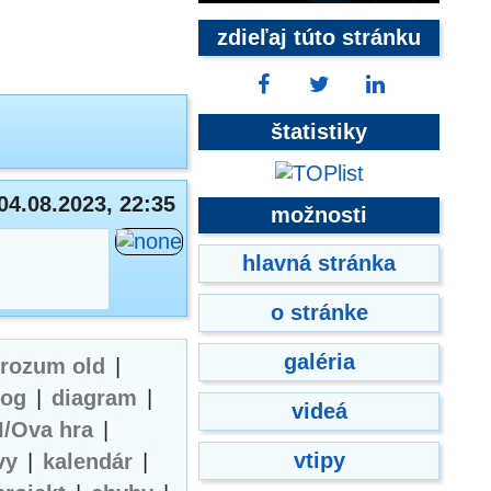
zdieľaj túto stránku
štatistiky
04.08.2023, 22:35
možnosti
hlavná stránka
o stránke
galéria
erozum old
|
log
|
diagram
|
videá
I/Ova hra
|
vtipy
vy
|
kalendár
|