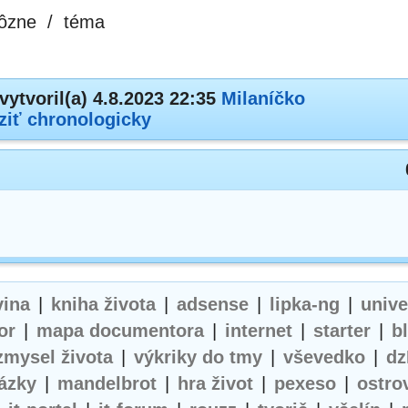
ôzne
/
téma
vytvoril(a) 4.8.2023 22:35
Milaníčko
ziť chronologicky
vina
|
kniha života
|
adsense
|
lipka-ng
|
univ
or
|
mapa documentora
|
internet
|
starter
|
b
zmysel života
|
výkriky do tmy
|
vševedko
|
dz
ázky
|
mandelbrot
|
hra život
|
pexeso
|
ostro