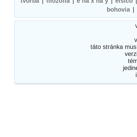
tvorba
|
filozofia
|
e na x na y
|
elsico
bohovia
|
táto stránka mus
verz
té
jedi