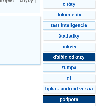
projekt
|
chyby
|
citáty
dokumenty
test inteligencie
štatistiky
ankety
ďalšie odkazy
žumpa
df
lipka - android verzia
podpora