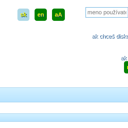
sk
|
en
|
aA
ak chceš disku
ak 