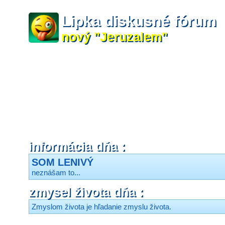
Lipka diskusné fórum
nový "Jeruzalem"
informácia dňa :
SOM LENIVÝ
neznášam to...
zmysel života dňa :
Zmyslom života je hľadanie zmyslu života.