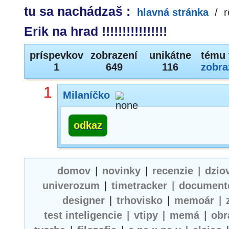
tu sa nachádzaš :
hlavná stránka
/
r
Erik na hrad !!!!!!!!!!!!!!!!
príspevkov
zobrazení
unikátne
tému 
1
649
116
zobra
1
Milaníčko
odkaz
domov
|
novinky
|
recenzie
|
dzio
univerozum
|
timetracker
|
document
designer
|
trhovisko
|
memoár
|
test inteligencie
|
vtipy
|
memá
|
obr