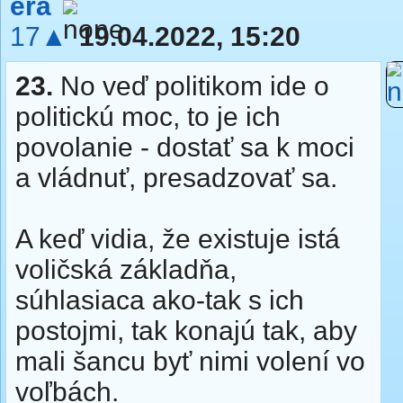
era
17▲
19.04.2022, 15:20
23.
No veď politikom ide o
politickú moc, to je ich
povolanie - dostať sa k moci
a vládnuť, presadzovať sa.
A keď vidia, že existuje istá
voličská základňa,
súhlasiaca ako-tak s ich
postojmi, tak konajú tak, aby
mali šancu byť nimi volení vo
voľbách.