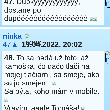
47.
Dupkýýýýýýýýýýýý,
dostane po
dupééééééééééééééééé
ninka
47▲
19.04.2022, 20:02
48.
To sa nedá už toto, až
kamoška, čo dačo tlačí na
mojej tlačiarni, sa smeje, ako
sa ja smejem.
Sa pýta, koho mám v mobile.
Vravím, aaale Tomáša!