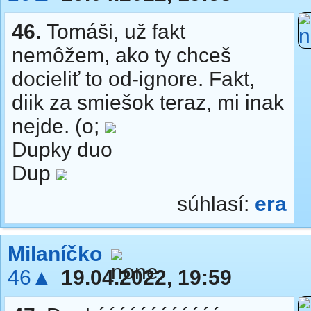
46.
Tomáši, už fakt
nemôžem, ako ty chceš
docieliť to od-ignore. Fakt,
diik za smiešok teraz, mi inak
nejde. (o;
Dupky duo
Dup
súhlasí:
era
Milaníčko
46▲
19.04.2022, 19:59