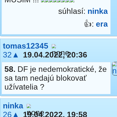
súhlasí:
ninka
👍:
era
tomas12345
32▲
19.04.2022, 20:36
58.
DF je nedemokratické, že
sa tam nedajú blokovať
užívatelia ?
ninka
26▲
19.04.2022, 19:58