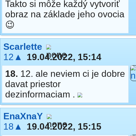
Takto si môže každý vytvoriť
obraz na základe jeho ovocia
😉
Scarlette
12▲
19.04.2022, 15:14
18.
12. ale neviem ci je dobre
davat priestor
dezinformaciam .
EnaXnaY
18▲
19.04.2022, 15:15