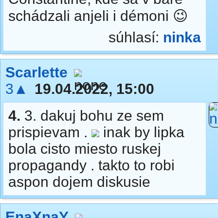
schádzali anjeli i démoni 😉
súhlasí:
ninka
Scarlette
3▲
19.04.2022, 15:00
4.
3. dakuj bohu ze sem
prispievam .
inak by lipka
bola cisto miesto ruskej
propagandy . takto to robi
aspon dojem diskusie
EnaXnaY