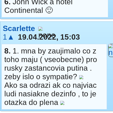
6.
John Wick a hotel
Continental 🙂
Scarlette
1▲
19.04.2022, 15:03
8.
1. mna by zaujimalo co z
toho maju ( vseobecne) pro
rusky zastancovia putina .
zeby islo o sympatie?
Ako sa odrazi ak co najviac
ludi nasiakne dezinfo , to je
otazka do plena