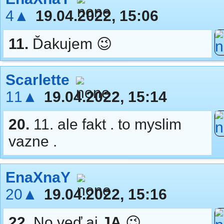
4▲
19.04.2022, 15:06
11.
Ďakujem 😉
Scarlette
11▲
19.04.2022, 15:14
20.
11. ale fakt . to myslim
vazne .
EnaXnaY
20▲
19.04.2022, 15:16
22.
No veď aj
JA
😉