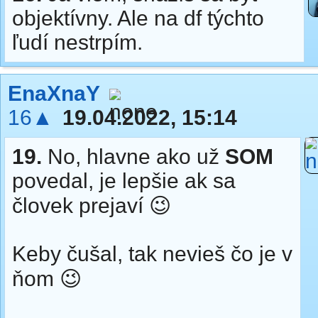
objektívny. Ale na df týchto
ľudí nestrpím.
EnaXnaY
16▲
19.04.2022, 15:14
19.
No, hlavne ako už
SOM
povedal, je lepšie ak sa
človek prejaví 😉
Keby čušal, tak nevieš čo je v
ňom 😉