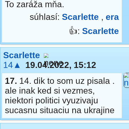
To zaráža mňa.
súhlasí:
Scarlette
,
era
👍:
Scarlette
Scarlette
14▲
19.04.2022, 15:12
17.
14. dik to som uz pisala .
ale inak ked si vezmes,
niektori politici vyuzivaju
sucasnu situaciu na ukrajine