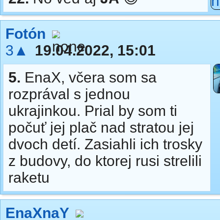
Fotón
3▲
19.04.2022, 15:01
5.
EnaX, včera som sa
rozprával s jednou
ukrajinkou. Prial by som ti
počuť jej plač nad stratou jej
dvoch detí. Zasiahli ich trosky
z budovy, do ktorej rusi strelili
raketu
EnaXnaY