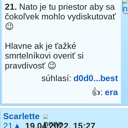
21.
Nato je tu priestor aby sa
čokoľvek mohlo vydiskutovať
😉
Hlavne ak je ťažké
smrtelníkovi overiť si
pravdivosť 😉
súhlasí:
d0d0...best
👍:
era
Scarlette
21▲
19.04.2022, 15:27