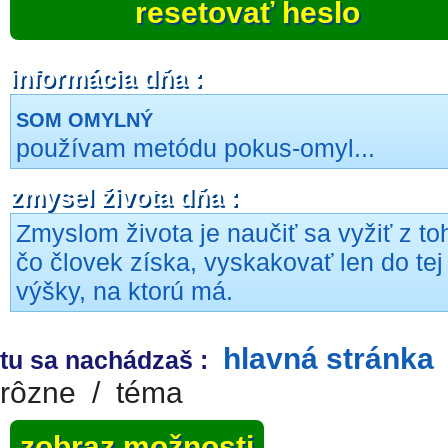
resetovať heslo
informácia dňa :
SOM OMYLNÝ
používam metódu pokus-omyl...
zmysel života dňa :
Zmyslom života je naučiť sa vyžiť z to
čo človek získa, vyskakovať len do tej
výšky, na ktorú má.
hlavná stránka
tu sa nachádzaš :
rôzne
/
téma
zobraz možnosti