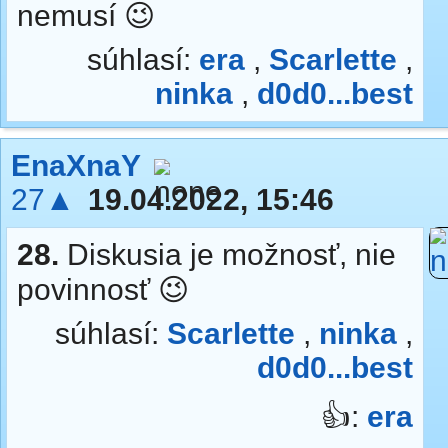
nemusí 😉
súhlasí:
era
,
Scarlette
,
ninka
,
d0d0...best
EnaXnaY
27▲
19.04.2022, 15:46
28.
Diskusia je možnosť, nie
povinnosť 😉
súhlasí:
Scarlette
,
ninka
,
d0d0...best
👍:
era