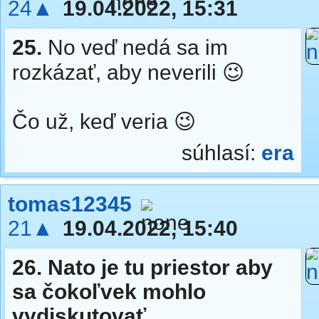
24▲
19.04.2022, 15:31
25.
No veď nedá sa im
rozkázať, aby neverili 😉
Čo už, keď veria 😉
súhlasí:
era
tomas12345
21▲
19.04.2022, 15:40
26.
Nato je tu priestor aby
sa čokoľvek mohlo
vydiskutovať