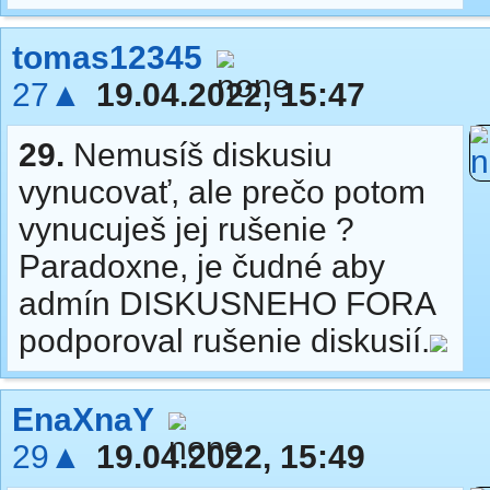
tomas12345
27▲
19.04.2022, 15:47
29.
Nemusíš diskusiu
vynucovať, ale prečo potom
vynucuješ jej rušenie ?
Paradoxne, je čudné aby
admín DISKUSNEHO FORA
podporoval rušenie diskusií.
EnaXnaY
29▲
19.04.2022, 15:49