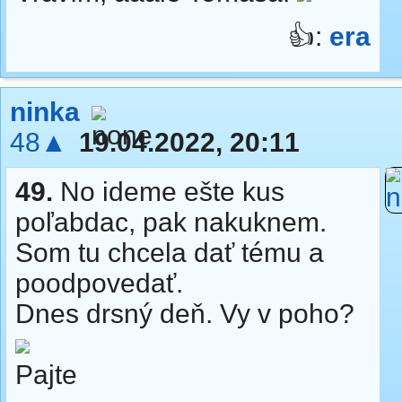
👍:
era
ninka
48▲
19.04.2022, 20:11
49.
No ideme ešte kus
poľabdac, pak nakuknem.
Som tu chcela dať tému a
poodpovedať.
Dnes drsný deň. Vy v poho?
Pajte