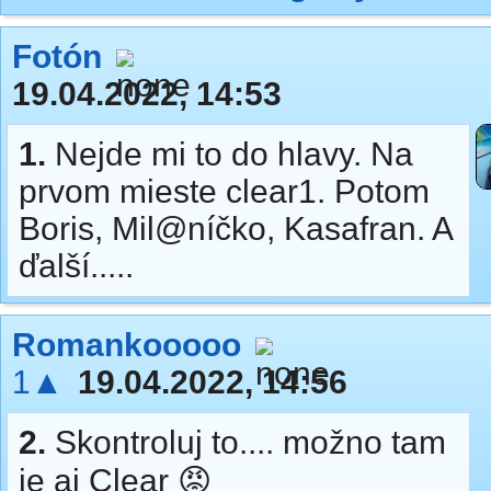
Fotón
19.04.2022, 14:53
1.
Nejde mi to do hlavy. Na
prvom mieste clear1. Potom
Boris, Mil@níčko, Kasafran. A
ďalší.....
Romankooooo
1▲
19.04.2022, 14:56
2.
Skontroluj to.... možno tam
je aj Clear 😡