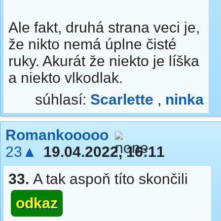
Ale fakt, druhá strana veci je,
že nikto nemá úplne čisté
ruky. Akurát že niekto je líška
a niekto vlkodlak.
súhlasí:
Scarlette
,
ninka
Romankooooo
23▲
19.04.2022, 16:11
33.
A tak aspoň títo skončili
odkaz