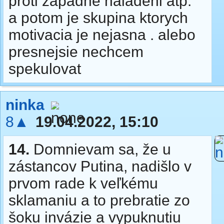
proti zapadne naladeni atp.
a potom je skupina ktorych
motivacia je nejasna . alebo
presnejsie nechcem
spekulovat
ninka
8▲
19.04.2022, 15:10
14.
Domnievam sa, že u
zástancov Putina, nadišlo v
prvom rade k veľkému
sklamaniu a to prebratie zo
šoku invázie a vypuknutiu