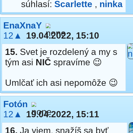
súhlasí:
Scarlette
,
ninka
EnaXnaY
12▲
19.04.2022, 15:10
15.
Svet je rozdelený a my s
tým asi
NIČ
spravíme 😉
Umlčať ich asi nepomôže 😉
Fotón
12▲
19.04.2022, 15:11
16.
Ja viem, snažíš sa byť