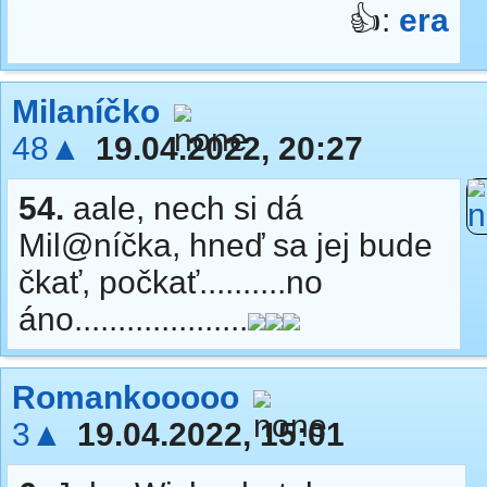
👍:
era
Milaníčko
48▲
19.04.2022, 20:27
54.
aale, nech si dá
Mil@níčka, hneď sa jej bude
čkať, počkať..........no
áno....................
Romankooooo
3▲
19.04.2022, 15:01