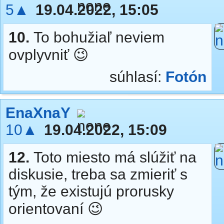
5▲
19.04.2022, 15:05
10.
To bohužiaľ neviem
ovplyvniť 😉
súhlasí:
Fotón
EnaXnaY
10▲
19.04.2022, 15:09
12.
Toto miesto má slúžiť na
diskusie, treba sa zmieriť s
tým, že existujú prorusky
orientovaní 😉