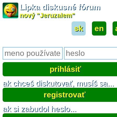
Lipka diskusné fórum
nový "Jeruzalem"
sk
|
en
|
ak chceš diskutovať, musíš sa...
registrovať
ak si zabudol heslo...