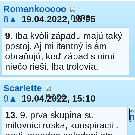
Romankooooo
8▲
19.04.2022, 15:05
9.
Iba kvôli západu majú taký
postoj. Aj militantný islám
obraňujú, keď západ s nimi
niečo rieši. Iba trolovia.
Scarlette
9▲
19.04.2022, 15:10
13.
9. prva skupina su
milovnici ruska, konspiracii .