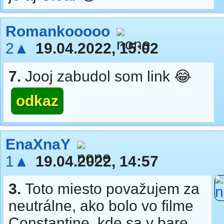
Romankooooo
2▲
19.04.2022, 15:02
7.
Jooj zabudol som link 😂
odkaz
EnaXnaY
1▲
19.04.2022, 14:57
3.
Toto miesto považujem za
neutrálne, ako bolo vo filme
Constantine, kde sa v bare