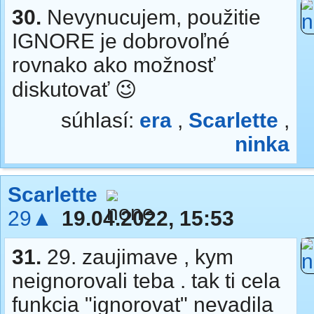
30.
Nevynucujem, použitie
IGNORE je dobrovoľné
rovnako ako možnosť
diskutovať 😉
súhlasí:
era
,
Scarlette
,
ninka
Scarlette
29▲
19.04.2022, 15:53
31.
29. zaujimave , kym
neignorovali teba . tak ti cela
funkcia "ignorovat" nevadila