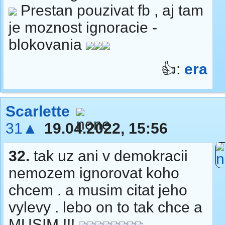
Prestan pouzivat fb , aj tam
je moznost ignoracie -
blokovania
👍:
era
Scarlette
31▲
19.04.2022, 15:56
32.
tak uz ani v demokracii
nemozem ignorovat koho
chcem . a musim citat jeho
vylevy . lebo on to tak chce a
MUSIM !!!