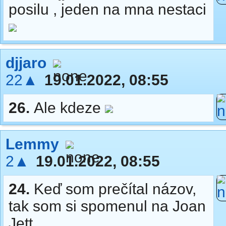
posilu , jeden na mna nestaci
djjaro
22▲
19.01.2022, 08:55
26.
Ale kdeze
Lemmy
2▲
19.01.2022, 08:55
24.
Keď som prečítal názov,
tak som si spomenul na Joan
Jett.