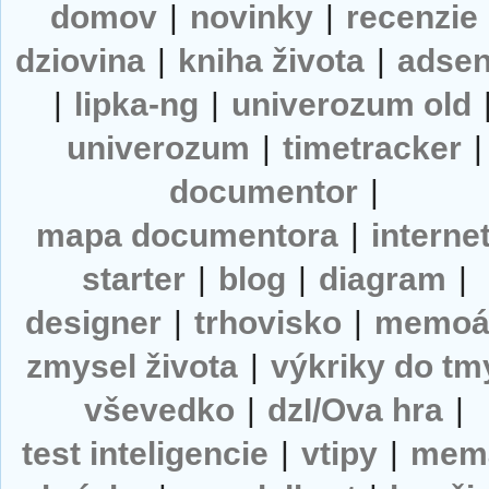
domov
|
novinky
|
recenzie
dziovina
|
kniha života
|
adse
|
lipka-ng
|
univerozum old
univerozum
|
timetracker
|
documentor
|
mapa documentora
|
interne
starter
|
blog
|
diagram
|
designer
|
trhovisko
|
memoá
zmysel života
|
výkriky do tm
vševedko
|
dzI/Ova hra
|
test inteligencie
|
vtipy
|
mem