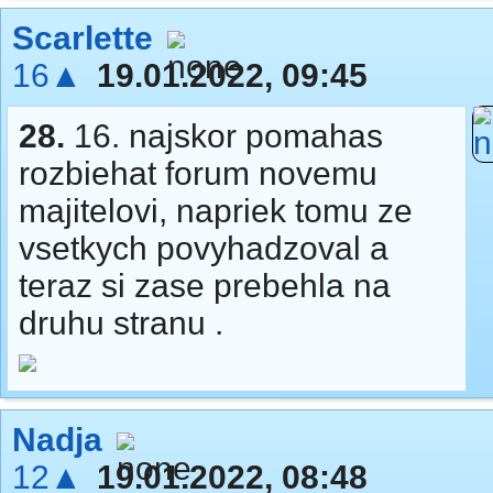
Scarlette
16▲
19.01.2022, 09:45
28.
16. najskor pomahas
rozbiehat forum novemu
majitelovi, napriek tomu ze
vsetkych povyhadzoval a
teraz si zase prebehla na
druhu stranu .
Nadja
12▲
19.01.2022, 08:48