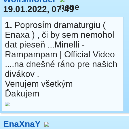
19.01.2022, 07:49
1.
Poprosím dramaturgiu (
Enaxa ) , či by sem nemohol
dat pieseň ...Minelli -
Rampampam | Official Video
....na dnešné ráno pre našich
divákov .
Venujem všetkým
Ďakujem
EnaXnaY