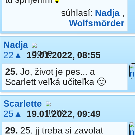
súhlasí:
Nadja
,
Wolfsmörder
Nadja
22▲
19.01.2022, 08:55
25.
Jo, život je pes... a
Scarlett veľká učiteľka 🙂
Scarlette
25▲
19.01.2022, 09:49
29.
25. jj treba si zavolat