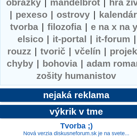
obrázky
|
mandelbrot
|
hra ži
|
pexeso
|
ostrovy
|
kalendá
tvorba
|
filozofia
|
e na x na 
elsico
|
it-portal
|
it-forum
|
rouzz
|
tvorič
|
včelín
|
projek
chyby
|
bohovia
|
adam roma
zošity humanistov
nejaká reklama
výkrik v tme
Tvorba ;)
Nová verzia diskusneforum.sk je na svete...