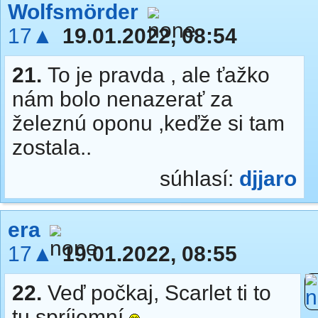
Wolfsmörder
17▲
19.01.2022, 08:54
21.
To je pravda , ale ťažko
nám bolo nenazerať za
železnú oponu ,keďže si tam
zostala..
súhlasí:
djjaro
era
17▲
19.01.2022, 08:55
22.
Veď počkaj, Scarlet ti to
tu spríjemní