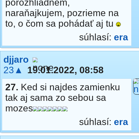
porozhliadnem,
naraňajkujem, pozrieme na
to, o čom sa pohádať aj tu
súhlasí:
era
djjaro
23▲
19.01.2022, 08:58
27.
Ked si najdes zamienku
tak aj sama zo sebou sa
mozes
súhlasí:
era