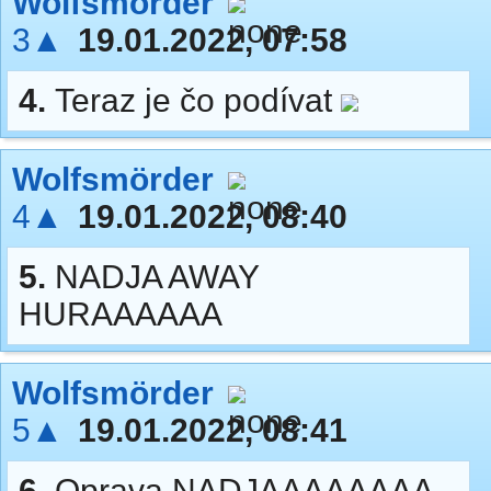
Wolfsmörder
3▲
19.01.2022, 07:58
4.
Teraz je čo podívat
Wolfsmörder
4▲
19.01.2022, 08:40
5.
NADJA AWAY
HURAAAAAA
Wolfsmörder
5▲
19.01.2022, 08:41
6.
Oprava NADJAAAAAAAA