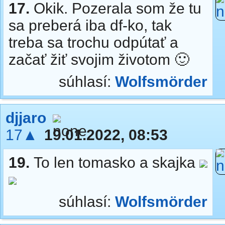
17.
Okik. Pozerala som že tu
sa preberá iba df-ko, tak
treba sa trochu odpútať a
začať žiť svojim životom 🙂
súhlasí:
Wolfsmörder
djjaro
17▲
19.01.2022, 08:53
19.
To len tomasko a skajka
súhlasí:
Wolfsmörder