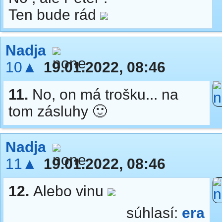
Ten bude rád
Nadja
10▲
19.01.2022, 08:46
11.
No, on má trošku... na
tom zásluhy 🙂
Nadja
11▲
19.01.2022, 08:46
12.
Alebo vinu
súhlasí:
era