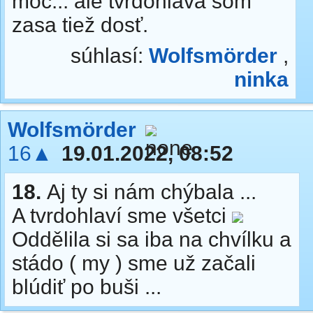
moc... ale tvrdohlavá som
zasa tiež dosť.
súhlasí:
Wolfsmörder
,
ninka
Wolfsmörder
16▲
19.01.2022, 08:52
18.
Aj ty si nám chýbala ...
A tvrdohlaví sme všetci
Oddělila si sa iba na chvílku a
stádo ( my ) sme už začali
blúdiť po buši ...