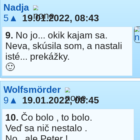
Nadja
5▲
19.01.2022, 08:43
9.
No jo... okik kajam sa.
Neva, skúsila som, a nastali
isté... prekážky.
🙂
Wolfsmörder
9▲
19.01.2022, 08:45
10.
Čo bolo , to bolo.
Veď sa nič nestalo .
No , ale Peter !