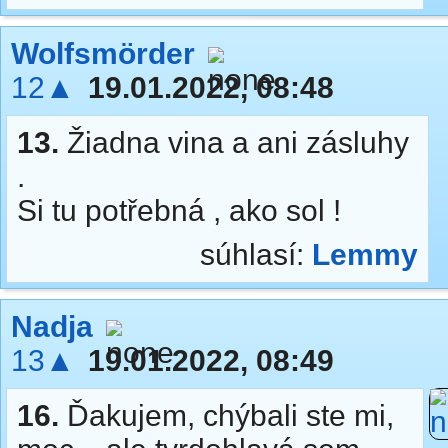
Wolfsmörder
12▲
19.01.2022, 08:48
13.
Žiadna vina a ani zásluhy
.
Si tu potřebná , ako sol !
súhlasí:
Lemmy
Nadja
13▲
19.01.2022, 08:49
16.
Ďakujem, chýbali ste mi,