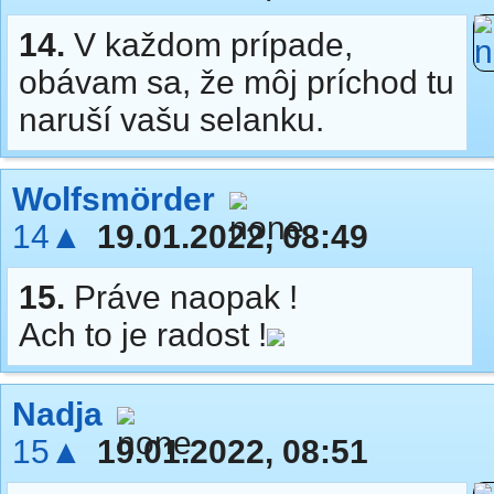
14.
V každom prípade,
obávam sa, že môj príchod tu
naruší vašu selanku.
Wolfsmörder
14▲
19.01.2022, 08:49
15.
Práve naopak !
Ach to je radost !
Nadja
15▲
19.01.2022, 08:51