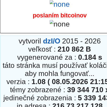
poslaním bitcoinov
vytvoril
dzI/O
2015 - 2026
veľkosť :
210 862 B
vygenerované za :
0.184 s
táto stránka musí používať koláč
aby mohla fungovať...
verzia :
1.08 ( 08.05.2026 21:15
témy zobrazené :
39 344 710 
jedinečné zobrazenia :
5 339 14
ip adresa :
216.73.217.128