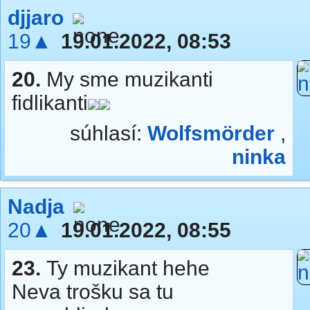
djjaro
19▲
19.01.2022, 08:53
20.
My sme muzikanti
fidlikanti
súhlasí:
Wolfsmörder
,
ninka
Nadja
20▲
19.01.2022, 08:55
23.
Ty muzikant hehe
Neva trošku sa tu