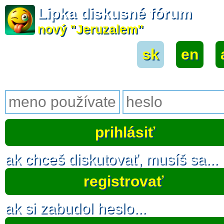
Lipka diskusné fórum
nový "Jeruzalem"
sk
|
en
|
ak chceš diskutovať, musíš sa...
registrovať
ak si zabudol heslo...