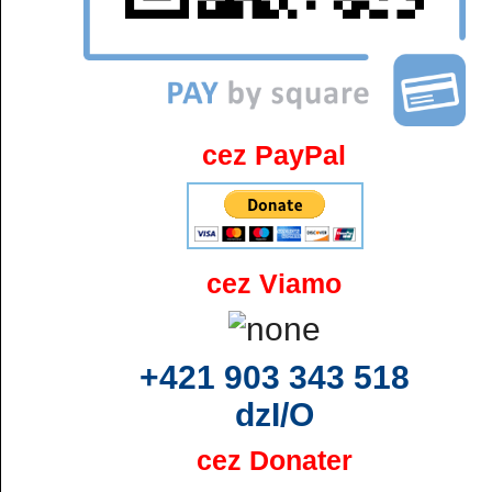
cez PayPal
cez Viamo
+421 903 343 518
dzI/O
cez Donater