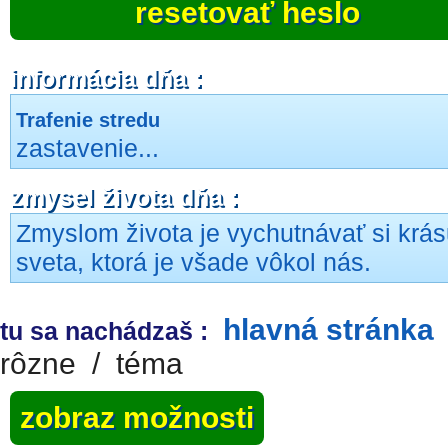
resetovať heslo
informácia dňa :
Trafenie stredu
zastavenie...
zmysel života dňa :
Zmyslom života je vychutnávať si krá
sveta, ktorá je všade vôkol nás.
hlavná stránka
tu sa nachádzaš :
rôzne
/
téma
zobraz možnosti