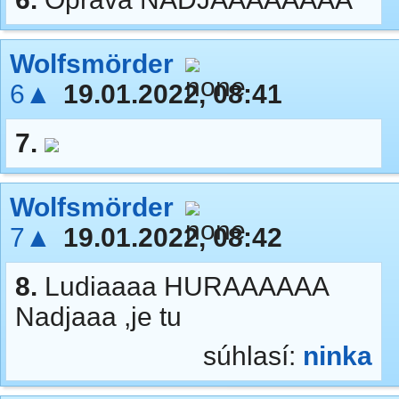
Wolfsmörder
6▲
19.01.2022, 08:41
7.
Wolfsmörder
7▲
19.01.2022, 08:42
8.
Ludiaaaa HURAAAAAA
Nadjaaa ,je tu
súhlasí:
ninka