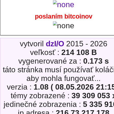
poslaním bitcoinov
vytvoril
dzI/O
2015 - 2026
veľkosť :
214 108 B
vygenerované za :
0.173 s
táto stránka musí používať koláč
aby mohla fungovať...
verzia :
1.08 ( 08.05.2026 21:15
témy zobrazené :
39 309 053 
jedinečné zobrazenia :
5 335 91
ip adresa :
216.73.217.178