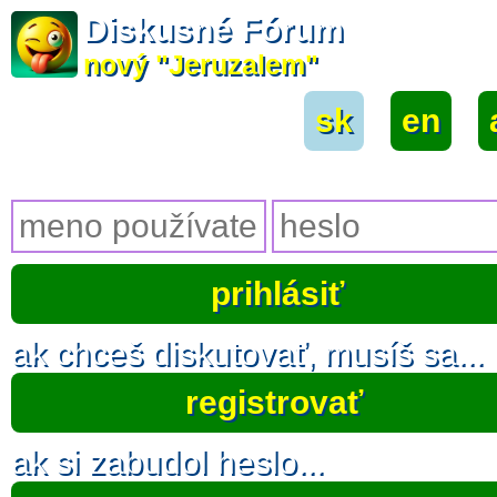
Diskusné Fórum
nový "Jeruzalem"
sk
|
en
|
ak chceš diskutovať, musíš sa...
registrovať
ak si zabudol heslo...