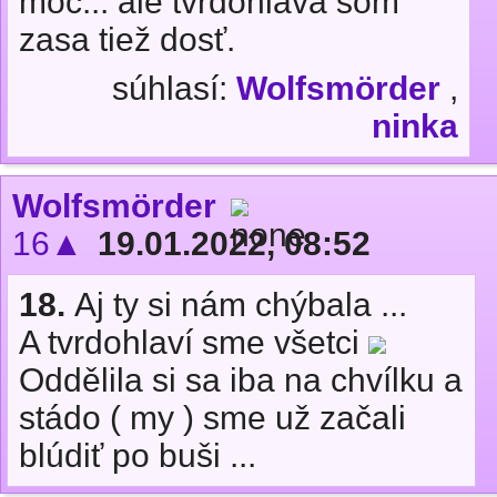
moc... ale tvrdohlavá som
zasa tiež dosť.
súhlasí:
Wolfsmörder
,
ninka
Wolfsmörder
16▲
19.01.2022, 08:52
18.
Aj ty si nám chýbala ...
A tvrdohlaví sme všetci
Oddělila si sa iba na chvílku a
stádo ( my ) sme už začali
blúdiť po buši ...