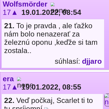
Wolfsmörder
17▲
19.01.2022, 08:54
21.
To je pravda , ale ťažko
nám bolo nenazerať za
železnú oponu ,keďže si tam
zostala..
súhlasí:
djjaro
era
17▲
19.01.2022, 08:55
22.
Veď počkaj, Scarlet ti to
tu spríjemní