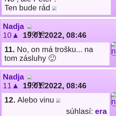
Ten bude rád
Nadja
10▲
19.01.2022, 08:46
11.
No, on má trošku... na
tom zásluhy 🙂
Nadja
11▲
19.01.2022, 08:46
12.
Alebo vinu
súhlasí:
era