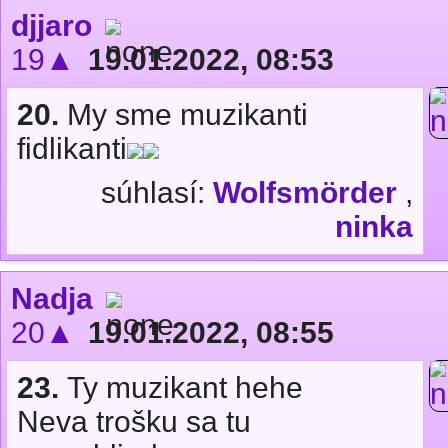
djjaro
19▲
19.01.2022, 08:53
20.
My sme muzikanti
fidlikanti
súhlasí:
Wolfsmörder
,
ninka
Nadja
20▲
19.01.2022, 08:55
23.
Ty muzikant hehe
Neva trošku sa tu