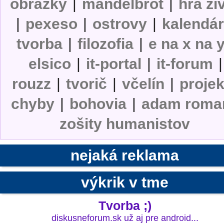
obrázky
|
mandelbrot
|
hra ži
|
pexeso
|
ostrovy
|
kalendá
tvorba
|
filozofia
|
e na x na 
elsico
|
it-portal
|
it-forum
|
rouzz
|
tvorič
|
včelín
|
projek
chyby
|
bohovia
|
adam roma
zošity humanistov
nejaká reklama
výkrik v tme
Tvorba ;)
diskusneforum.sk už aj pre android...