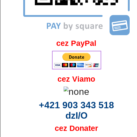
cez PayPal
cez Viamo
+421 903 343 518
dzI/O
cez Donater