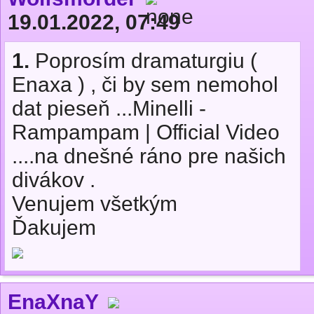
19.01.2022, 07:49
1.
Poprosím dramaturgiu (
Enaxa ) , či by sem nemohol
dat pieseň ...Minelli -
Rampampam | Official Video
....na dnešné ráno pre našich
divákov .
Venujem všetkým
Ďakujem
EnaXnaY