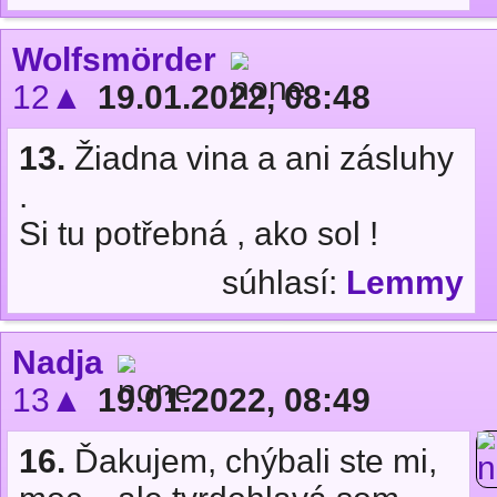
Wolfsmörder
12▲
19.01.2022, 08:48
13.
Žiadna vina a ani zásluhy
.
Si tu potřebná , ako sol !
súhlasí:
Lemmy
Nadja
13▲
19.01.2022, 08:49
16.
Ďakujem, chýbali ste mi,