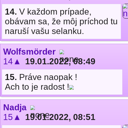
14.
V každom prípade,
obávam sa, že môj príchod tu
naruší vašu selanku.
Wolfsmörder
14▲
19.01.2022, 08:49
15.
Práve naopak !
Ach to je radost !
Nadja
15▲
19.01.2022, 08:51