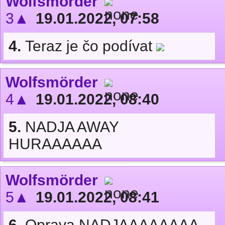
Wolfsmörder
3▲
19.01.2022, 07:58
4.
Teraz je čo podívat
Wolfsmörder
4▲
19.01.2022, 08:40
5.
NADJA AWAY
HURAAAAAA
Wolfsmörder
5▲
19.01.2022, 08:41
6.
Oprava NADJAAAAAAAA