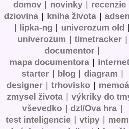
domov
|
novinky
|
recenzie
dziovina
|
kniha života
|
adse
|
lipka-ng
|
univerozum old
univerozum
|
timetracker
|
documentor
|
mapa documentora
|
interne
starter
|
blog
|
diagram
|
designer
|
trhovisko
|
memoá
zmysel života
|
výkriky do tm
vševedko
|
dzI/Ova hra
|
test inteligencie
|
vtipy
|
mem