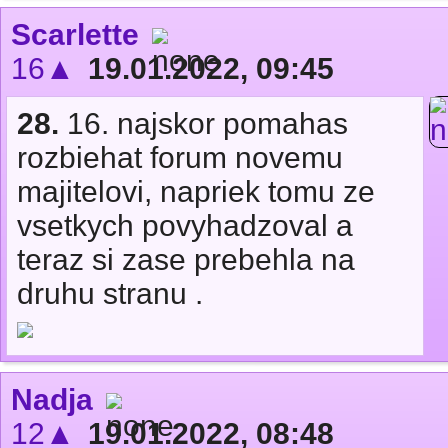
Scarlette
16▲
19.01.2022, 09:45
28.
16. najskor pomahas
rozbiehat forum novemu
majitelovi, napriek tomu ze
vsetkych povyhadzoval a
teraz si zase prebehla na
druhu stranu .
Nadja
12▲
19.01.2022, 08:48