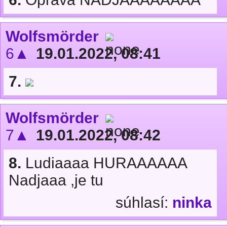
Wolfsmörder
6▲
19.01.2022, 08:41
7.
Wolfsmörder
7▲
19.01.2022, 08:42
8.
Ludiaaaa HURAAAAAA
Nadjaaa ,je tu
súhlasí:
ninka