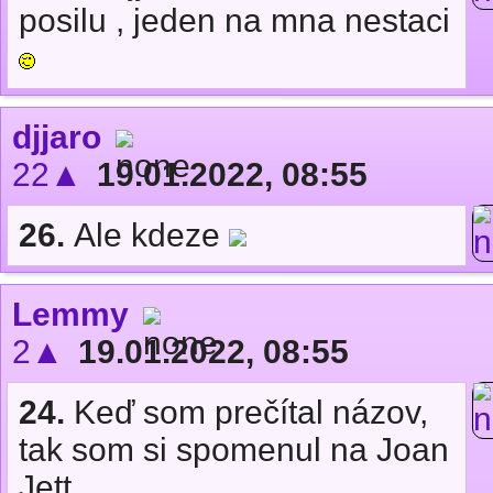
posilu , jeden na mna nestaci
djjaro
22▲
19.01.2022, 08:55
26.
Ale kdeze
Lemmy
2▲
19.01.2022, 08:55
24.
Keď som prečítal názov,
tak som si spomenul na Joan
Jett.