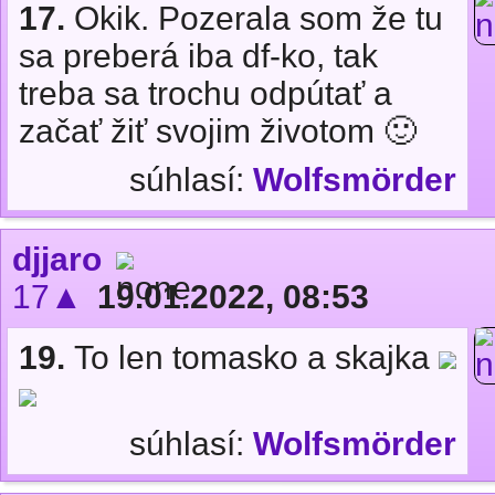
17.
Okik. Pozerala som že tu
sa preberá iba df-ko, tak
treba sa trochu odpútať a
začať žiť svojim životom 🙂
súhlasí:
Wolfsmörder
djjaro
17▲
19.01.2022, 08:53
19.
To len tomasko a skajka
súhlasí:
Wolfsmörder