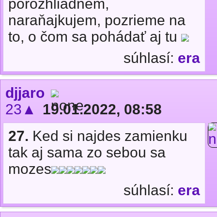
porozhliadnem,
naraňajkujem, pozrieme na
to, o čom sa pohádať aj tu
súhlasí:
era
djjaro
23▲
19.01.2022, 08:58
27.
Ked si najdes zamienku
tak aj sama zo sebou sa
mozes
súhlasí:
era