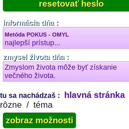
resetovať heslo
informácia dňa :
Metóda POKUS - OMYL
najlepší prístup...
zmysel života dňa :
Zmyslom života môže byť získanie
večného života.
hlavná stránka
tu sa nachádzaš :
rôzne
/
téma
zobraz možnosti