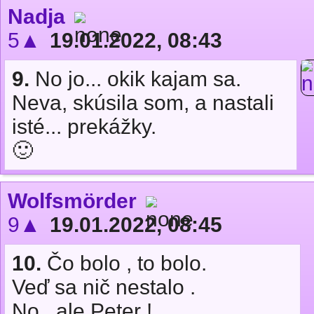
Nadja
5▲
19.01.2022, 08:43
9.
No jo... okik kajam sa.
Neva, skúsila som, a nastali
isté... prekážky.
🙂
Wolfsmörder
9▲
19.01.2022, 08:45
10.
Čo bolo , to bolo.
Veď sa nič nestalo .
No , ale Peter !