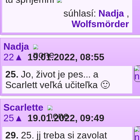
súhlasí:
Nadja
,
Wolfsmörder
Nadja
22▲
19.01.2022, 08:55
25.
Jo, život je pes... a
Scarlett veľká učiteľka 🙂
Scarlette
25▲
19.01.2022, 09:49
29.
25. jj treba si zavolat