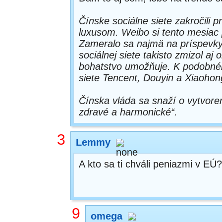
Čínske sociálne siete zakročili p
luxusom. Weibo si tento mesiac 
Zameralo sa najmä na príspevky
sociálnej siete takisto zmizol aj
bohatstvo umožňuje. K podobnému
siete Tencent, Douyin a Xiaohon
Čínska vláda sa snaží o vytvoreni
zdravé a harmonické“.
3
Lemmy
A kto sa ti chváli peniazmi v E
9
omega