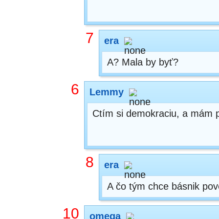
7
era
A? Mala by byť?
6
Lemmy
Ctím si demokraciu, a mám p
8
era
A čo tým chce básnik po
10
omega