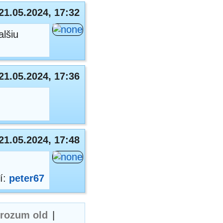
21.05.2024, 17:32
alšiu
21.05.2024, 17:36
21.05.2024, 17:48
í:
peter67
erozum old
|