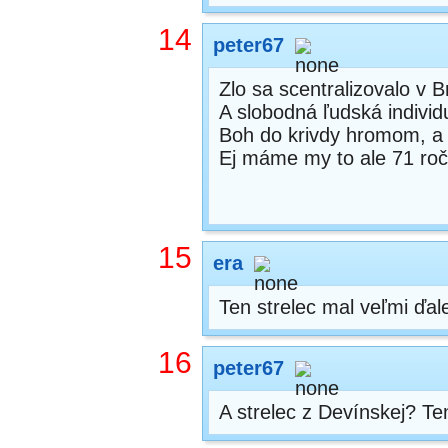
14
peter67
Zlo sa scentralizovalo v Br
A slobodná ľudská individu
Boh do krivdy hromom, a 
Ej máme my to ale 71 ro
15
era
Ten strelec mal veľmi ďale
16
peter67
A strelec z Devínskej? T