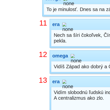
To je minulosť. Dnes sa na zá
11
era
Nech sa šíri čokoľvek, Čí
pekla.
12
omega
Vidíš Západ ako dobrý a 
13
era
Vidím slobodnú ľudskú ind
A centralizmus ako zlo.