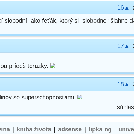
16▲
í slobodní, ako feťák, ktorý si "slobodne" šlahne ď
17▲
ou prídeš terazky.
18▲
dinov so superschopnosťami.
súhlas
vina
|
kniha života
|
adsense
|
lipka-ng
|
univ