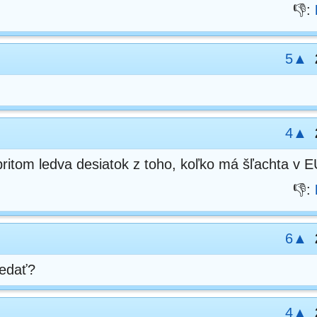
👎:
5▲
4▲
ritom ledva desiatok z toho, koľko má šľachta v E
👎:
6▲
vedať?
4▲