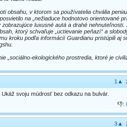
roti obsahu, v ktorom sa používatelia chvália penia
posvietilo na „nežiaduce hodnotovo orientované pr
 zobrazujúce luxusné autá a drahé nehnuteľnosti.
 obsah, ktorý schvaľuje „uctievanie peňazí“ a slobod
 kroku podľa informácií Guardianu pristúpili aj s
gshu.
e „sociálno-ekologického prostredia, ktoré je civil
1▲
Ú? Ukáž svoju múdrosť bez odkazu na bulvár.
👎:
3▲