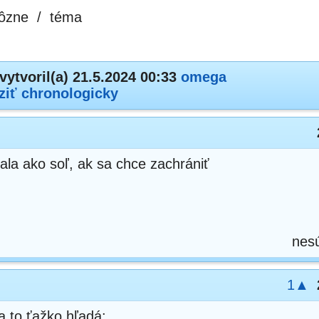
ôzne
/
téma
vytvoril(a) 21.5.2024 00:33
omega
ziť chronologicky
vala ako soľ, ak sa chce zachrániť
nes
1▲
a to ťažko hľadá: