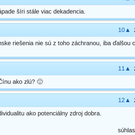
pade šíri stále viac dekadencia.
10▲
nske riešenia nie sú z toho záchranou, iba ďalšou 
11▲
Čínu ako zlú? 🙂
12▲
ividualitu ako potenciálny zdroj dobra.
súhlas