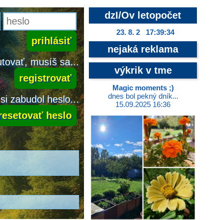
dzI/Ov letopočet
23. 8. 2 17:39:35
nejaká reklama
tovať, musíš sa...
výkrik v tme
registrovať
Magic moments ;)
dnes bol pekný dník...
si zabudol heslo...
15.09.2025 16:36
resetovať heslo