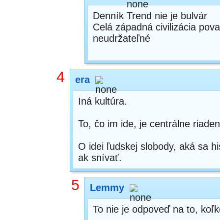
Denník Trend nie je bulvár
Celá západná civilizácia pov
neudržateľné
4
era
Iná kultúra.
To, čo im ide, je centrálne riade
O idei ľudskej slobody, aká sa h
ak snívať.
5
Lemmy
To nie je odpoveď na to, koľ