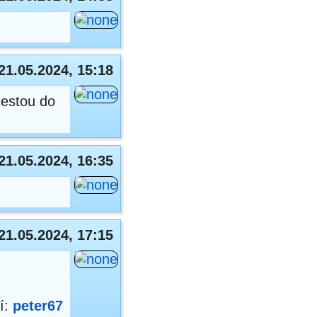
21.05.2024, 15:18
cestou do
21.05.2024, 16:35
21.05.2024, 17:15
í:
peter67