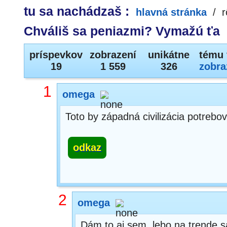
tu sa nachádzaš :
hlavná stránka
/
r
Chváliš sa peniazmi? Vymažú ťa
príspevkov
zobrazení
unikátne
tému 
19
1 559
326
zobra
1
omega
Toto by západná civilizácia potrebo
odkaz
2
omega
Dám to aj sem, lebo na trende s