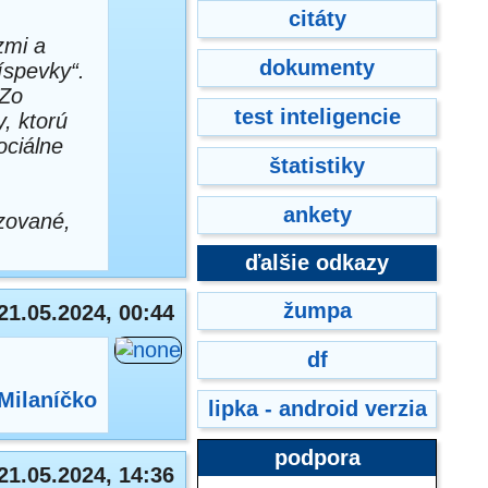
citáty
zmi a
dokumenty
íspevky“.
 Zo
test inteligencie
y, ktorú
ociálne
štatistiky
ankety
izované,
ďalšie odkazy
žumpa
21.05.2024, 00:44
df
Milaníčko
lipka - android verzia
podpora
21.05.2024, 14:36