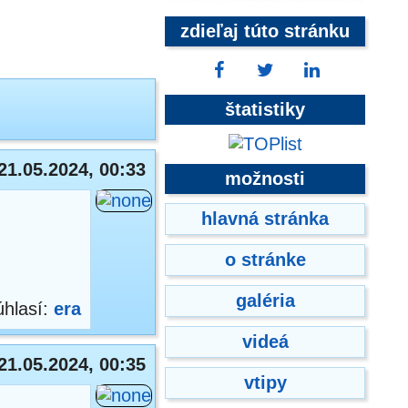
zdieľaj túto stránku
štatistiky
21.05.2024, 00:33
možnosti
hlavná stránka
o stránke
galéria
úhlasí:
era
videá
21.05.2024, 00:35
vtipy