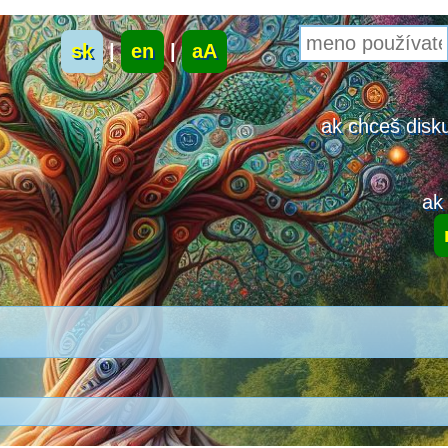
sk
|
en
|
aA
ak chceš disku
ak 