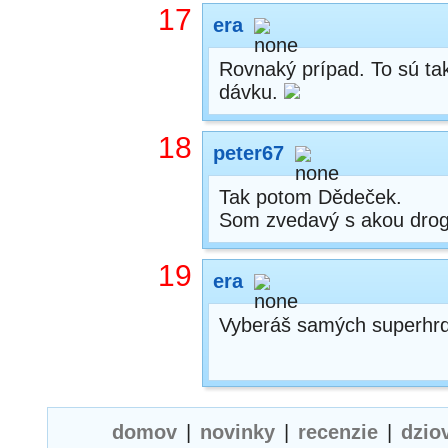
17
era
Rovnaký prípad. To sú tak
dávku.
18
peter67
Tak potom Dědeček.
Som zvedavý s akou drog
19
era
Vyberáš samých superhr
domov
|
novinky
|
recenzie
|
dzio