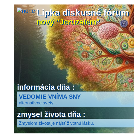
Lipka diskusné fórum
nový "Jeruzalem"
informácia dňa :
VEDOMIE VNÍMA SNY
alternatívne svety...
zmysel života dňa :
Zmyslom života je nájsť životnú lásku.