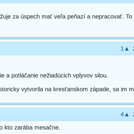
ažuje za úspech mať veľa peňazí a nepracovať. To 
1▲
nie a potláčanie nežiadúcich vplyvov silou.
istoricky vytvorila na kresťanskom západe, sa im 
4▲
ko kto zarába mesačne.