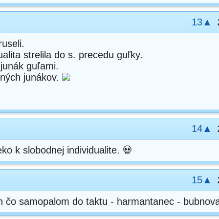
13▲
useli.
alita strelila do s. precedu guľky.
junák guľami.
čných junákov.
14▲
ko k slobodnej individualite. 💀
15▲
en čo samopalom do taktu - harmantanec - bubnova