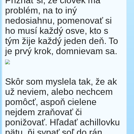
Priznať si, že človek má
problém, na to iný
nedosiahnu, pomenovať si
ho musí každý osve, kto s
tým žije každý jeden deň. To
je prvý krok, domnievam sa.
Skôr som myslela tak, že ak
už neviem, alebo nechcem
pomôcť, aspoň cielene
nejdem zraňovať či
ponižovať. Hľadať achillovku
pätu, ňi sypať soľ do rán...