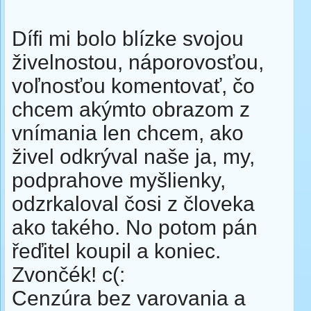
Dífi mi bolo blízke svojou
živelnostou, náporovosťou,
voľnosťou komentovať, čo
chcem akýmto obrazom z
vnímania len chcem, ako
živel odkrýval naše ja, my,
podprahove myšlienky,
odzrkaloval čosi z človeka
ako takého. No potom pán
řeďitel koupil a koniec.
Zvončék! c(:
Cenzúra bez varovania a