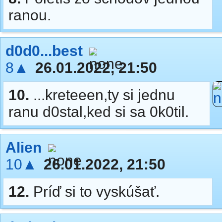
ranou.
d0d0...best
8▲
26.01.2022, 21:50
10.
...kreteeen,ty si jednu
ranu d0stal,ked si sa 0k0til.
Alien
10▲
26.01.2022, 21:50
12.
Príď si to vyskúšať.