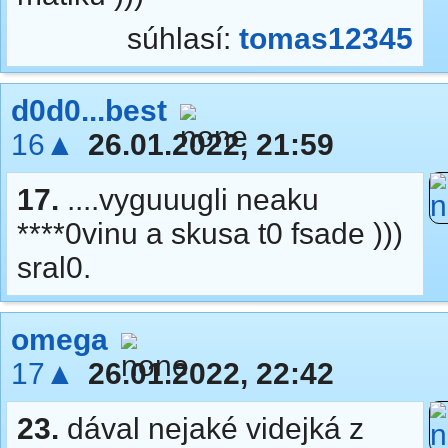
súhlasí:
tomas12345
d0d0...best
16▲
26.01.2022, 21:59
17.
....vyguuugli neaku
****0vinu a skusa t0 fsade )))
sral0.
omega
17▲
26.01.2022, 22:42
23.
dával nejaké videjká z