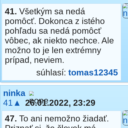
41.
Všetkým sa nedá
pomôcť. Dokonca z istého
pohľadu sa nedá pomôcť
vôbec, ak niekto nechce. Ale
možno to je len extrémny
prípad, neviem.
súhlasí:
tomas12345
ninka
41▲
26.01.2022, 23:29
47.
To ani nemožno žiadať.