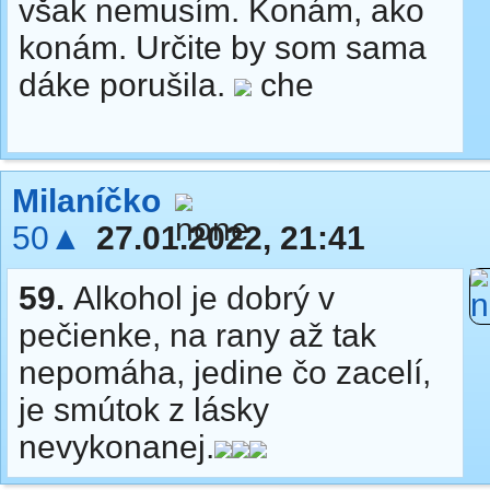
však nemusím. Konám, ako
konám. Určite by som sama
dáke porušila.
che
Milaníčko
50▲
27.01.2022, 21:41
59.
Alkohol je dobrý v
pečienke, na rany až tak
nepomáha, jedine čo zacelí,
je smútok z lásky
nevykonanej.