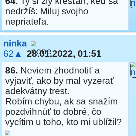
64.
Ty si zlý kresťan, keď sa
nedržíš: Miluj svojho
nepriateľa.
ninka
62▲
28.01.2022, 01:51
86.
Neviem zhodnotiť a
vyjaviť, ako by mal vyzerať
adekvátny trest.
Robím chybu, ak sa snažím
pozdvihnúť to dobré, čo
vycítim u toho, kto mi ublížil?