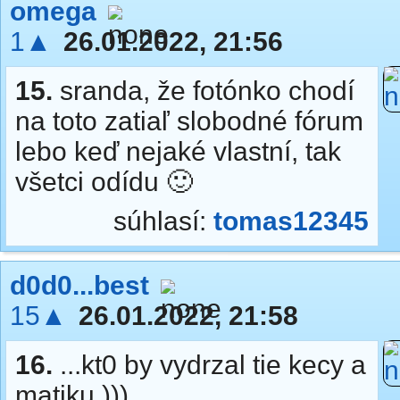
omega
1▲
26.01.2022, 21:56
15.
sranda, že fotónko chodí
na toto zatiaľ slobodné fórum
lebo keď nejaké vlastní, tak
všetci odídu 🙂
súhlasí:
tomas12345
d0d0...best
15▲
26.01.2022, 21:58
16.
...kt0 by vydrzal tie kecy a
matiku )))