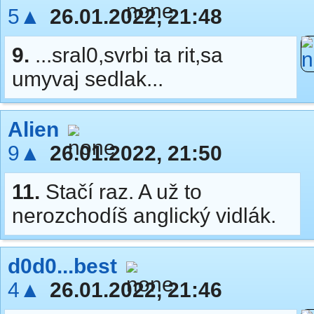
5▲
26.01.2022, 21:48
9.
...sral0,svrbi ta rit,sa
umyvaj sedlak...
Alien
9▲
26.01.2022, 21:50
11.
Stačí raz. A už to
nerozchodíš anglický vidlák.
d0d0...best
4▲
26.01.2022, 21:46