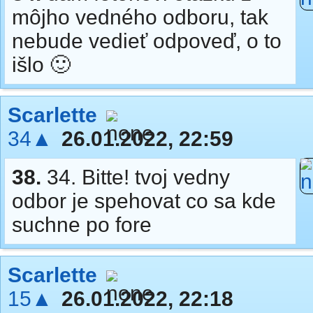
môjho vedného odboru, tak
nebude vedieť odpoveď, o to
išlo 🙂
Scarlette
34▲
26.01.2022, 22:59
38.
34. Bitte! tvoj vedny
odbor je spehovat co sa kde
suchne po fore
Scarlette
15▲
26.01.2022, 22:18