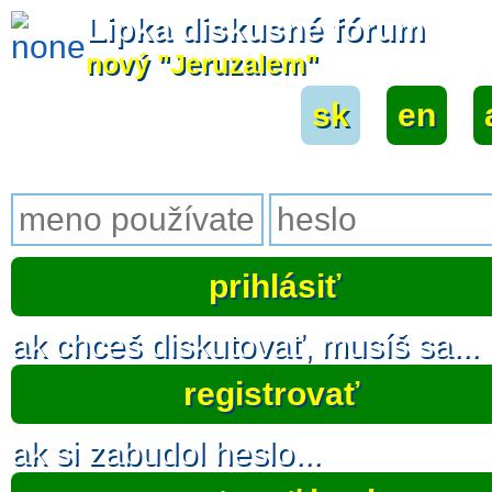
Lipka diskusné fórum
nový "Jeruzalem"
sk
|
en
|
ak chceš diskutovať, musíš sa...
registrovať
ak si zabudol heslo...