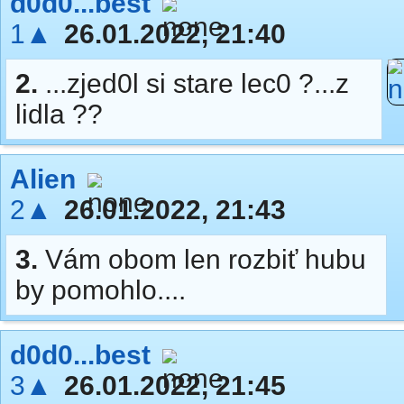
d0d0...best
1▲
26.01.2022, 21:40
2.
...zjed0l si stare lec0 ?...z
lidla ??
Alien
2▲
26.01.2022, 21:43
3.
Vám obom len rozbiť hubu
by pomohlo....
d0d0...best
3▲
26.01.2022, 21:45