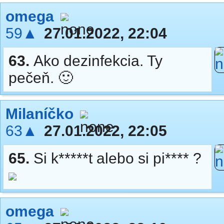
omega
59▲
27.01.2022, 22:04
63.
Ako dezinfekcia. Ty
pečeň. 🙂
Milaníčko
63▲
27.01.2022, 22:05
65.
Si k*****t alebo si pi**** ?
omega