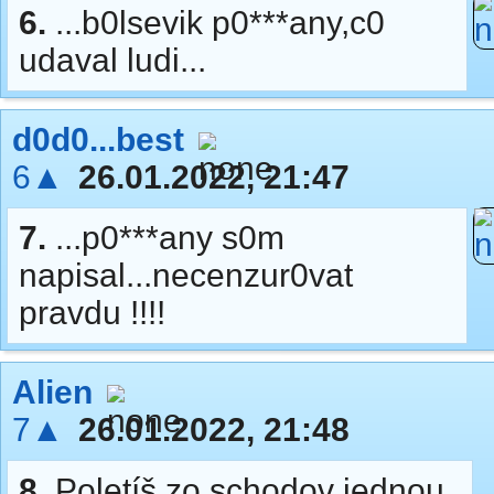
6.
...b0lsevik p0***any,c0
udaval ludi...
d0d0...best
6▲
26.01.2022, 21:47
7.
...p0***any s0m
napisal...necenzur0vat
pravdu !!!!
Alien
7▲
26.01.2022, 21:48
8.
Poletíš zo schodov jednou