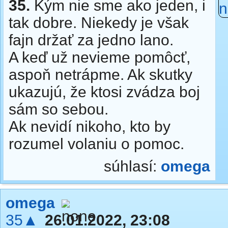
35.
Kým nie sme ako jeden, i
tak dobre. Niekedy je však
fajn držať za jedno lano.
A keď už nevieme pomôcť,
aspoň netrápme. Ak skutky
ukazujú, že ktosi zvádza boj
sám so sebou.
Ak nevidí nikoho, kto by
rozumel volaniu o pomoc.
súhlasí:
omega
omega
35▲
26.01.2022, 23:08