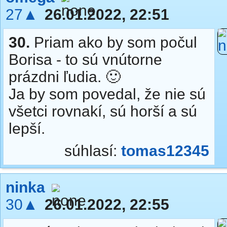
27▲
26.01.2022, 22:51
30.
Priam ako by som počul
Borisa - to sú vnútorne
prázdni ľudia. 🙂
Ja by som povedal, že nie sú
všetci rovnakí, sú horší a sú
lepší.
súhlasí:
tomas12345
ninka
30▲
26.01.2022, 22:55