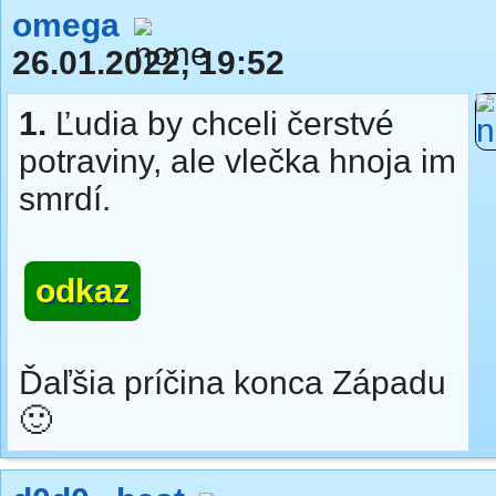
omega
26.01.2022, 19:52
1.
Ľudia by chceli čerstvé
potraviny, ale vlečka hnoja im
smrdí.
odkaz
Ďaľšia príčina konca Západu
🙂