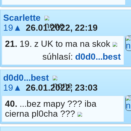
Scarlette
19▲
26.01.2022, 22:19
21.
19. z UK to ma na skok
súhlasí:
d0d0...best
d0d0...best
19▲
26.01.2022, 23:03
40.
...bez mapy ??? iba
cierna pl0cha ???