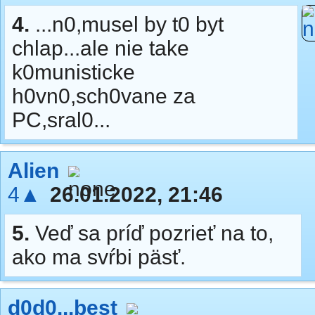
4.
...n0,musel by t0 byt
chlap...ale nie take
k0munisticke
h0vn0,sch0vane za
PC,sral0...
Alien
4▲
26.01.2022, 21:46
5.
Veď sa príď pozrieť na to,
ako ma svŕbi päsť.
d0d0...best