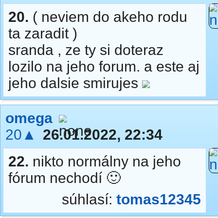
20.
( neviem do akeho rodu
ta zaradit )
sranda , ze ty si doteraz
lozilo na jeho forum. a este aj
jeho dalsie smirujes
omega
20▲
26.01.2022, 22:34
22.
nikto normálny na jeho
fórum nechodí 🙂
súhlasí:
tomas12345