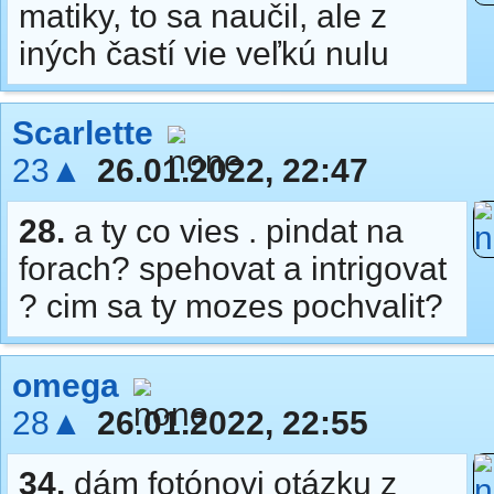
matiky, to sa naučil, ale z
iných častí vie veľkú nulu
Scarlette
23▲
26.01.2022, 22:47
28.
a ty co vies . pindat na
forach? spehovat a intrigovat
? cim sa ty mozes pochvalit?
omega
28▲
26.01.2022, 22:55
34.
dám fotónovi otázku z