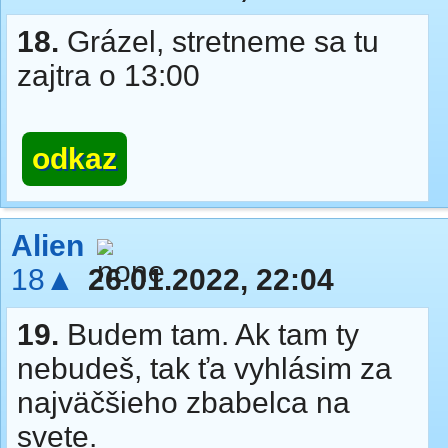
18.
Grázel, stretneme sa tu
zajtra o 13:00
odkaz
Alien
18▲
26.01.2022, 22:04
19.
Budem tam. Ak tam ty
nebudeš, tak ťa vyhlásim za
najväčšieho zbabelca na
svete.