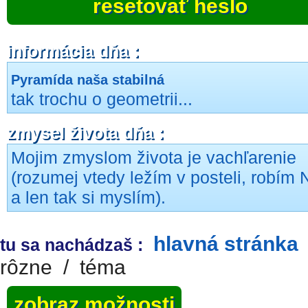
resetovať heslo
informácia dňa :
Pyramída naša stabilná
tak trochu o geometrii...
zmysel života dňa :
Mojim zmyslom života je vachľarenie
(rozumej vtedy ležím v posteli, robím 
a len tak si myslím).
hlavná stránka
tu sa nachádzaš :
rôzne
/
téma
zobraz možnosti