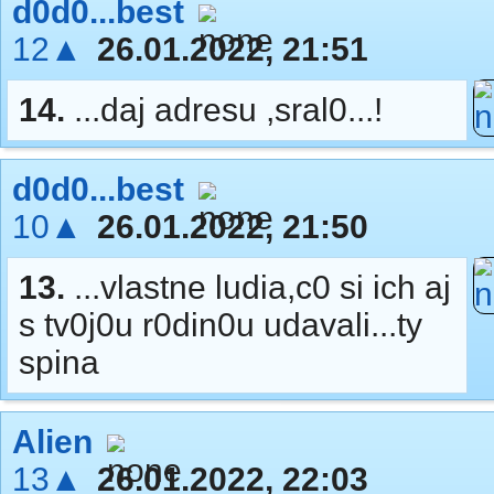
d0d0...best
12▲
26.01.2022, 21:51
14.
...daj adresu ,sral0...!
d0d0...best
10▲
26.01.2022, 21:50
13.
...vlastne ludia,c0 si ich aj
s tv0j0u r0din0u udavali...ty
spina
Alien
13▲
26.01.2022, 22:03