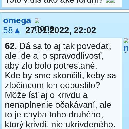
omega
58▲
27.01.2022, 22:02
62.
Dá sa to aj tak povedať,
ale ide aj o spravodlivosť,
aby zlo bolo potrestané.
Kde by sme skončili, keby sa
zločincom len odpustilo?
Môže ísť aj o krivdu a
nenaplnenie očakávaní, ale
to je chyba toho druhého,
ktorý krivdí, nie ukrivdeného.