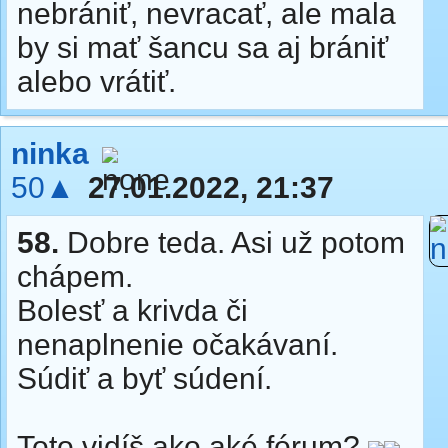
nebrániť, nevracať, ale mala
by si mať šancu sa aj brániť
alebo vrátiť.
ninka
50▲
27.01.2022, 21:37
58.
Dobre teda. Asi už potom
chápem.
Bolesť a krivda či
nenaplnenie očakávaní.
Súdiť a byť súdení.
Toto vidíš ako aké fórum?