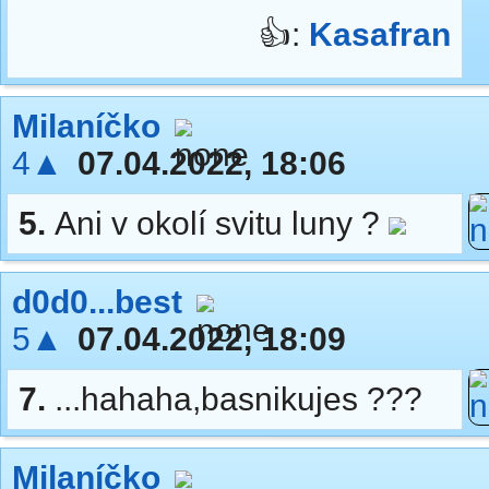
👍:
Kasafran
Milaníčko
4▲
07.04.2022, 18:06
5.
Ani v okolí svitu luny ?
d0d0...best
5▲
07.04.2022, 18:09
7.
...hahaha,basnikujes ???
Milaníčko