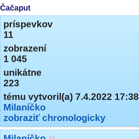
Čačaput
príspevkov
11
zobrazení
1 045
unikátne
223
tému vytvoril(a) 7.4.2022 17:38
Milaníčko
zobraziť chronologicky
Milaníčko