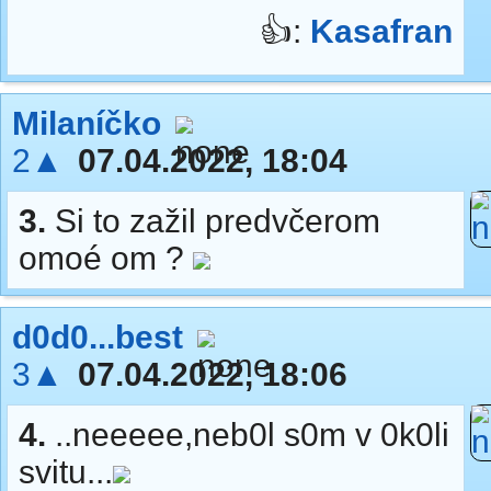
👍:
Kasafran
Milaníčko
2▲
07.04.2022, 18:04
3.
Si to zažil predvčerom
omoé om ?
d0d0...best
3▲
07.04.2022, 18:06
4.
..neeeee,neb0l s0m v 0k0li
svitu...