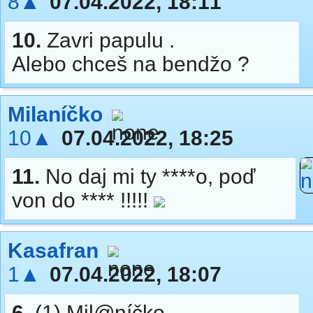
8▲
07.04.2022, 18:11
10.
Zavri papulu .
Alebo chceš na bendžo ?
Milaníčko
10▲
07.04.2022, 18:25
11.
No daj mi ty ****o, poď
von do **** !!!!!
Kasafran
1▲
07.04.2022, 18:07
6.
(1) Mil@níčko,