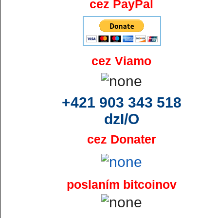
cez PayPal
cez Viamo
+421 903 343 518
dzI/O
cez Donater
poslaním bitcoinov