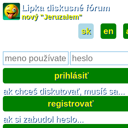
Lipka diskusné fórum
nový "Jeruzalem"
sk
|
en
|
ak chceš diskutovať, musíš sa...
registrovať
ak si zabudol heslo...