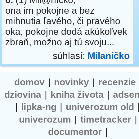
ona im pokojne a bez
mihnutia ľavého, či pravého
oka, pokojne dodá akúkoľvek
zbraň, možno aj tú svoju...
súhlasí:
Milaníčko
domov
|
novinky
|
recenzie
dziovina
|
kniha života
|
adse
|
lipka-ng
|
univerozum old
univerozum
|
timetracker
|
documentor
|