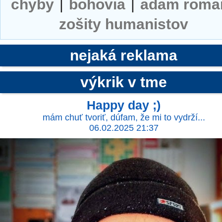
chyby
|
bohovia
|
adam roma
zošity humanistov
nejaká reklama
výkrik v tme
Happy day ;)
mám chuť tvoriť, dúfam, že mi to vydrží...
06.02.2025 21:37