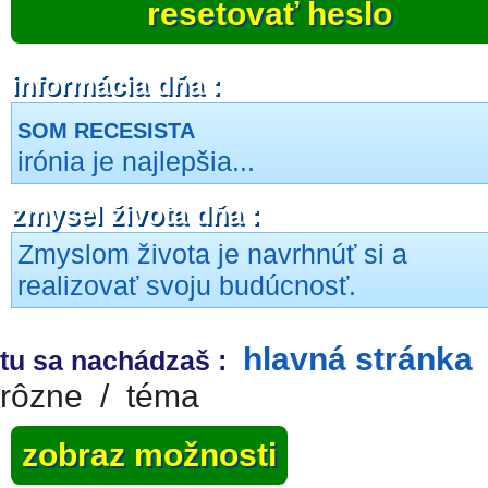
resetovať heslo
informácia dňa :
SOM RECESISTA
irónia je najlepšia...
zmysel života dňa :
Zmyslom života je navrhnúť si a
realizovať svoju budúcnosť.
hlavná stránka
tu sa nachádzaš :
rôzne
/
téma
zobraz možnosti