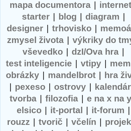
mapa documentora
|
interne
starter
|
blog
|
diagram
|
designer
|
trhovisko
|
memoá
zmysel života
|
výkriky do tm
vševedko
|
dzI/Ova hra
|
test inteligencie
|
vtipy
|
mem
obrázky
|
mandelbrot
|
hra ži
|
pexeso
|
ostrovy
|
kalendá
tvorba
|
filozofia
|
e na x na 
elsico
|
it-portal
|
it-forum
|
rouzz
|
tvorič
|
včelín
|
projek