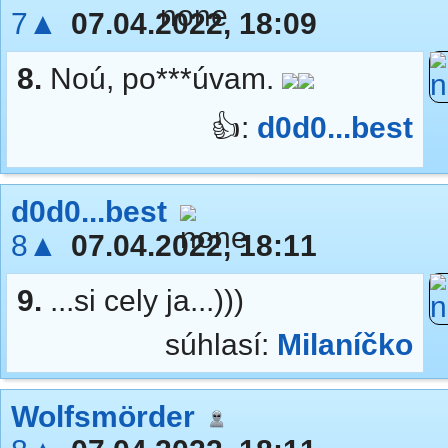
7▲
07.04.2022, 18:09
8.
Noú, po***úvam.
👍:
d0d0...best
d0d0...best
8▲
07.04.2022, 18:11
9.
...si cely ja...)))
súhlasí:
Milaníčko
Wolfsmörder