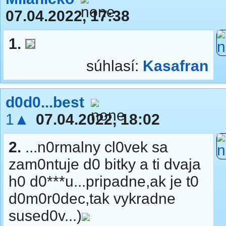
07.04.2022, 17:38
1.
súhlasí:
Kasafran
d0d0...best
1▲
07.04.2022, 18:02
2.
...n0rmalny cl0vek sa
zam0ntuje d0 bitky a ti dvaja
h0 d0***u...pripadne,ak je t0
d0m0r0dec,tak vykradne
sused0v...)