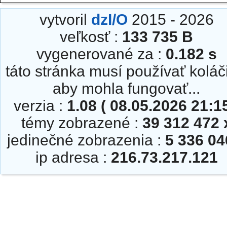
vytvoril
dzI/O
2015 - 2026
veľkosť :
133 735 B
vygenerované za :
0.182 s
táto stránka musí používať koláč
aby mohla fungovať...
verzia :
1.08 ( 08.05.2026 21:15
témy zobrazené :
39 312 472 
jedinečné zobrazenia :
5 336 04
ip adresa :
216.73.217.121