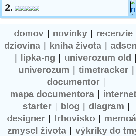
2.
domov
|
novinky
|
recenzie
dziovina
|
kniha života
|
adse
|
lipka-ng
|
univerozum old
univerozum
|
timetracker
|
documentor
|
mapa documentora
|
interne
starter
|
blog
|
diagram
|
designer
|
trhovisko
|
memoá
zmysel života
|
výkriky do tm