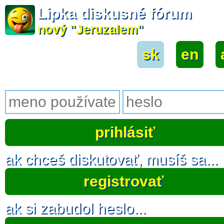
Lipka diskusné fórum
nový "Jeruzalem"
sk
|
en
|
ak chceš diskutovať, musíš sa...
registrovať
ak si zabudol heslo...