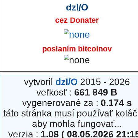
dzI/O
cez Donater
poslaním bitcoinov
vytvoril
dzI/O
2015 - 2026
veľkosť :
661 849 B
vygenerované za :
0.174 s
táto stránka musí používať koláč
aby mohla fungovať...
verzia :
1.08 ( 08.05.2026 21:15