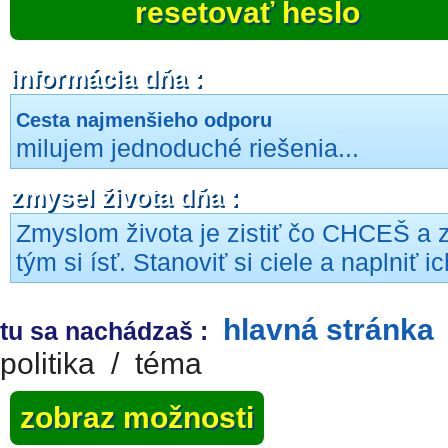
resetovať heslo
informácia dňa :
Cesta najmenšieho odporu
milujem jednoduché riešenia...
zmysel života dňa :
Zmyslom života je zistiť čo CHCEŠ a 
tým si ísť. Stanoviť si ciele a naplniť ic
hlavná stránka
tu sa nachádzaš :
politika
/
téma
zobraz možnosti