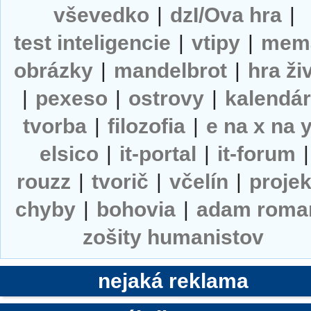
vševedko
|
dzI/Ova hra
|
test inteligencie
|
vtipy
|
mem
obrázky
|
mandelbrot
|
hra ži
|
pexeso
|
ostrovy
|
kalendá
tvorba
|
filozofia
|
e na x na 
elsico
|
it-portal
|
it-forum
|
rouzz
|
tvorič
|
včelín
|
projek
chyby
|
bohovia
|
adam roma
zošity humanistov
nejaká reklama