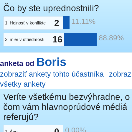
Čo by ste uprednostnili?
11.11%
2
1, Hojnosť v konflikte
88.89%
16
2, mier v striedmosti
Boris
anketa od
zobraziť ankety tohto účastníka
zobraz
všetky ankety
Veríte všetkému bezvýhradne, o
čom vám hlavnoprúdové médiá
referujú?
0.00%
0
1, Áno