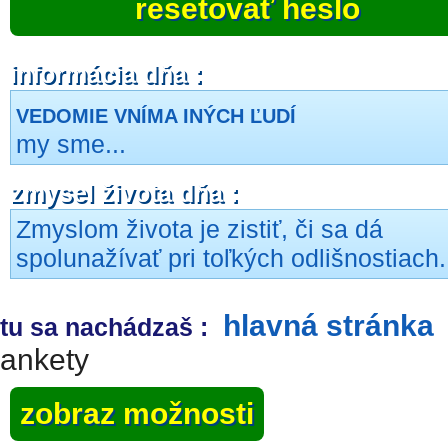
resetovať heslo
informácia dňa :
VEDOMIE VNÍMA INÝCH ĽUDÍ
my sme...
zmysel života dňa :
Zmyslom života je zistiť, či sa dá
spolunažívať pri toľkých odlišnostiach.
hlavná stránka
tu sa nachádzaš :
ankety
zobraz možnosti