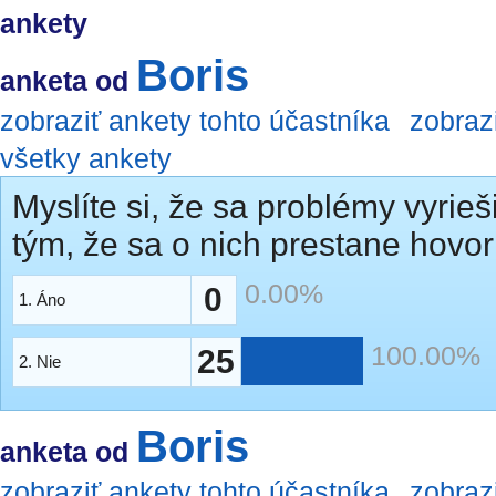
ankety
Boris
anketa od
zobraziť ankety tohto účastníka
zobraz
všetky ankety
Myslíte si, že sa problémy vyrieš
tým, že sa o nich prestane hovor
0.00%
0
1. Áno
100.00%
25
2. Nie
Boris
anketa od
zobraziť ankety tohto účastníka
zobraz