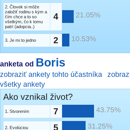
2. Človek si môže
založiť rodinu s kým a
21.05%
4
čím chce a to so
všetkým, čo k tomu
patrí (adopcia..)
10.53%
2
3. Je mi to jedno
Boris
anketa od
zobraziť ankety tohto účastníka
zobraz
všetky ankety
Ako vznikal život?
43.75%
7
1. Stvorením
31.25%
5
2. Evolúciou