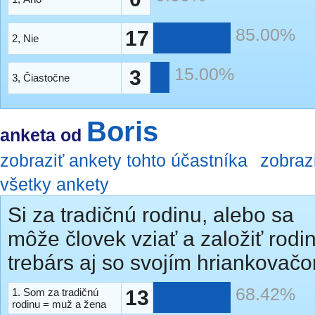
85.00%
17
2, Nie
15.00%
3
3, Čiastočne
Boris
anketa od
zobraziť ankety tohto účastníka
zobraz
všetky ankety
Si za tradičnú rodinu, alebo sa
môže človek vziať a založiť rodi
trebárs aj so svojím hriankovač
68.42%
1. Som za tradičnú
13
rodinu = muž a žena