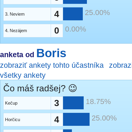
25.00%
4
3. Neviem
0.00%
0
4. Nezájem
Boris
anketa od
zobraziť ankety tohto účastníka
zobraz
všetky ankety
Čo máš radšej? 😉
18.75%
3
Kečup
25.00%
4
Horčicu