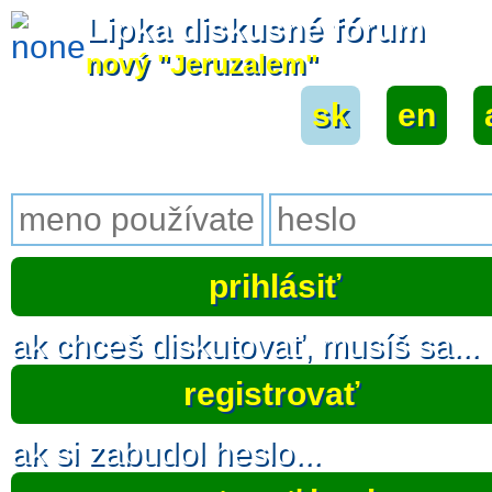
Lipka diskusné fórum
nový "Jeruzalem"
sk
|
en
|
ak chceš diskutovať, musíš sa...
registrovať
ak si zabudol heslo...