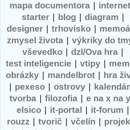
mapa documentora
|
interne
starter
|
blog
|
diagram
|
designer
|
trhovisko
|
memoá
zmysel života
|
výkriky do tm
vševedko
|
dzI/Ova hra
|
test inteligencie
|
vtipy
|
mem
obrázky
|
mandelbrot
|
hra ži
|
pexeso
|
ostrovy
|
kalendá
tvorba
|
filozofia
|
e na x na 
elsico
|
it-portal
|
it-forum
|
rouzz
|
tvorič
|
včelín
|
projek