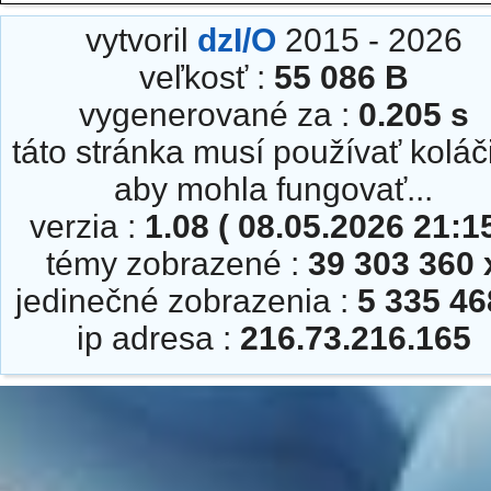
vytvoril
dzI/O
2015 - 2026
veľkosť :
55 086 B
vygenerované za :
0.205 s
táto stránka musí používať koláč
aby mohla fungovať...
verzia :
1.08 ( 08.05.2026 21:15
témy zobrazené :
39 303 360 
jedinečné zobrazenia :
5 335 46
ip adresa :
216.73.216.165