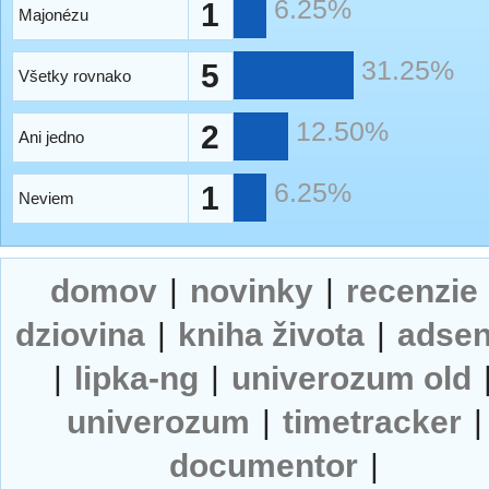
6.25%
1
Majonézu
31.25%
5
Všetky rovnako
12.50%
2
Ani jedno
6.25%
1
Neviem
domov
|
novinky
|
recenzie
dziovina
|
kniha života
|
adse
|
lipka-ng
|
univerozum old
univerozum
|
timetracker
|
documentor
|