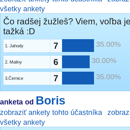
všetky ankety
Čo radšej žužleš? Viem, voľba je
tažká :D
35.00%
7
1. Jahody
30.00%
6
2. Maliny
35.00%
7
3.Černice
Boris
anketa od
zobraziť ankety tohto účastníka
zobraz
všetky ankety