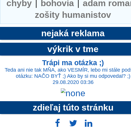
chyby
|
bohovia
|
adam roma
zošity humanistov
nejaká reklama
výkrik v tme
Trápi ma otázka ;)
Teda ani nie tak MŇA, ako VESMÍR, lebo mi stále po
otázku: NAČO BYŤ ;) Ako by si mu odpovedal? ;)
29.08.2020 03:36
zdieľaj túto stránku