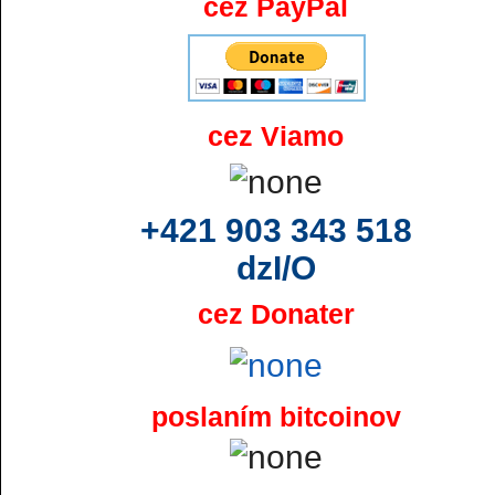
cez PayPal
cez Viamo
+421 903 343 518
dzI/O
cez Donater
poslaním bitcoinov