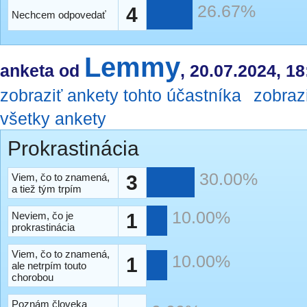
26.67%
4
Nechcem odpovedať
Lemmy
anketa od
, 20.07.2024, 18
zobraziť ankety tohto účastníka
zobraz
všetky ankety
Prokrastinácia
30.00%
Viem, čo to znamená,
3
a tiež tým trpím
10.00%
Neviem, čo je
1
prokrastinácia
Viem, čo to znamená,
10.00%
1
ale netrpím touto
chorobou
Poznám človeka