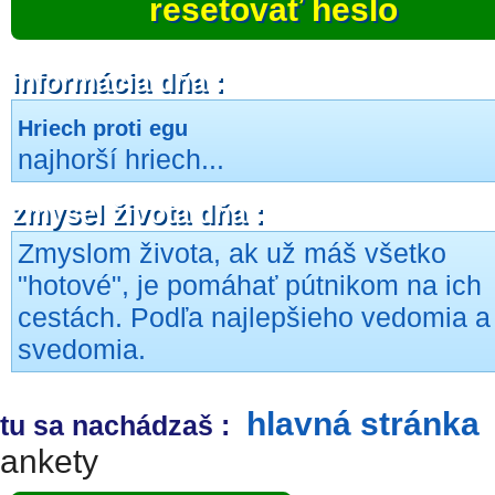
resetovať heslo
informácia dňa :
Hriech proti egu
najhorší hriech...
zmysel života dňa :
Zmyslom života, ak už máš všetko
"hotové", je pomáhať pútnikom na ich
cestách. Podľa najlepšieho vedomia a
svedomia.
hlavná stránka
tu sa nachádzaš :
ankety