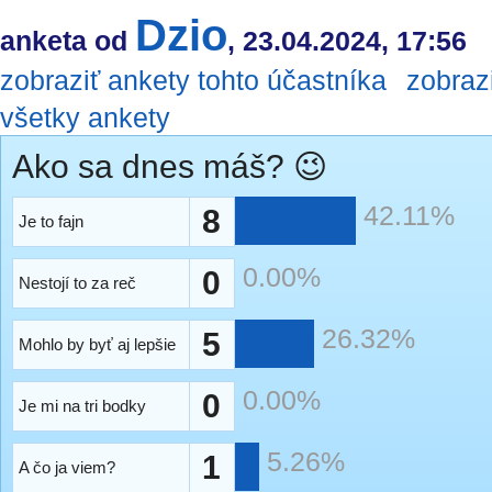
Dzio
anketa od
, 23.04.2024, 17:56
zobraziť ankety tohto účastníka
zobraz
všetky ankety
Ako sa dnes máš? 😉
42.11%
8
Je to fajn
0.00%
0
Nestojí to za reč
26.32%
5
Mohlo by byť aj lepšie
0.00%
0
Je mi na tri bodky
5.26%
1
A čo ja viem?