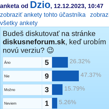
Dzio
anketa od
, 12.12.2023, 10:47
zobraziť ankety tohto účastníka
zobraz
všetky ankety
Budeš diskutovať na stránke
diskusneforum.sk
, keď urobím
novú verziu? 😉
26.32%
5
Áno
47.37%
9
Nie
15.79%
3
Možno
5.26%
1
Neviem