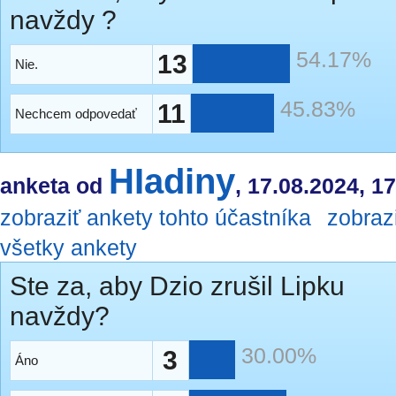
navždy ?
54.17%
13
Nie.
45.83%
11
Nechcem odpovedať
HIadiny
anketa od
, 17.08.2024, 1
zobraziť ankety tohto účastníka
zobraz
všetky ankety
Ste za, aby Dzio zrušil Lipku
navždy?
30.00%
3
Áno