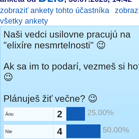
zobraziť ankety tohto účastníka
zobraz
všetky ankety
Naši vedci usilovne pracujú na
"elixíre nesmrtelnosti" 😉
Ak sa im to podarí, vezmeš si h
😉
Plánuješ žiť večne? 😉
25.00%
2
Áno
50.00%
4
Nie