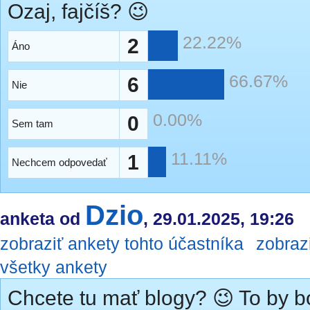
Ozaj, fajčíš? 😉
22.22%
2
Áno
66.67%
6
Nie
0.00%
0
Sem tam
11.11%
1
Nechcem odpovedať
Dzio
anketa od
, 29.01.2025, 19:26
zobraziť ankety tohto účastníka
zobraz
všetky ankety
Chcete tu mať blogy? 😉 To by bo