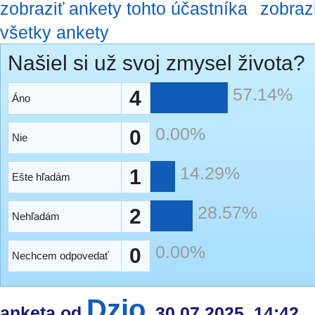
zobraziť ankety tohto účastníka
zobraz
všetky ankety
Našiel si už svoj zmysel života?
57.14%
4
Áno
0.00%
0
Nie
14.29%
1
Ešte hľadám
28.57%
2
Nehľadám
0.00%
0
Nechcem odpovedať
Dzio
anketa od
, 30.07.2025, 14:42