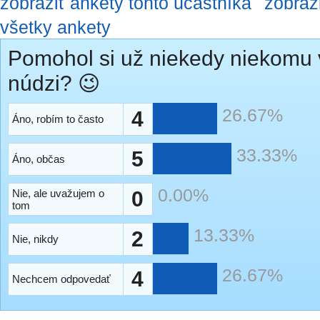
zobraziť ankety tohto účastníka
zobraz
všetky ankety
Pomohol si už niekedy niekomu 
núdzi? 😉
26.67%
4
Áno, robím to často
33.33%
5
Áno, občas
0.00%
Nie, ale uvažujem o
0
tom
13.33%
2
Nie, nikdy
26.67%
4
Nechcem odpovedať