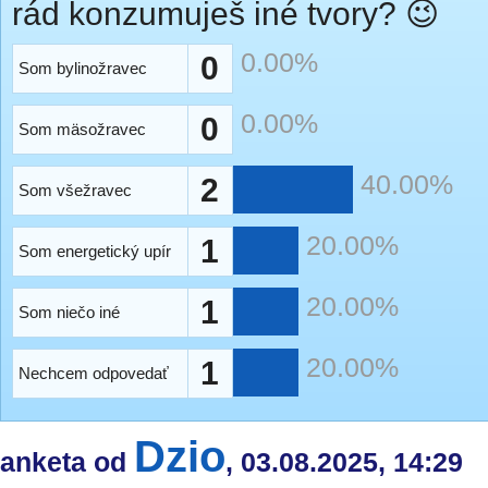
rád konzumuješ iné tvory? 😉
0.00%
0
Som bylinožravec
0.00%
0
Som mäsožravec
40.00%
2
Som všežravec
20.00%
1
Som energetický upír
20.00%
1
Som niečo iné
20.00%
1
Nechcem odpovedať
Dzio
anketa od
, 03.08.2025, 14:29