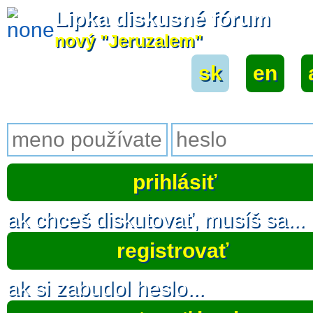
Lipka diskusné fórum
nový "Jeruzalem"
sk
|
en
|
ak chceš diskutovať, musíš sa...
registrovať
ak si zabudol heslo...