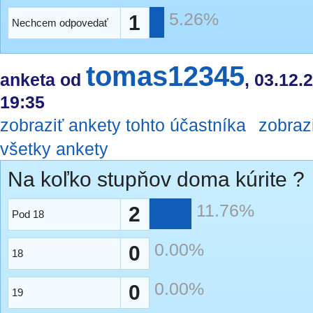
5.26%
1
Nechcem odpovedať
tomas12345
anketa od
, 03.12.
19:35
zobraziť ankety tohto účastníka
zobraz
všetky ankety
Na koľko stupňov doma kúrite ?
11.76%
2
Pod 18
0.00%
0
18
0.00%
0
19