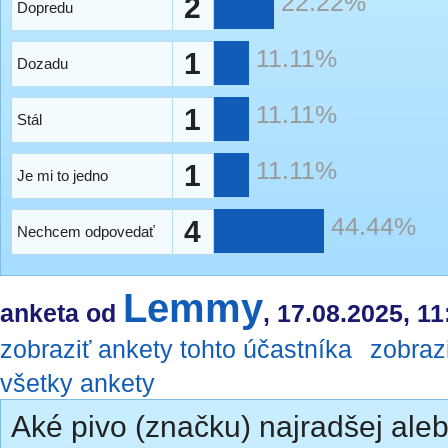
22.22%
2
Dopredu
11.11%
1
Dozadu
11.11%
1
Stál
11.11%
1
Je mi to jedno
44.44%
4
Nechcem odpovedať
Lemmy
anketa od
, 17.08.2025, 11
zobraziť ankety tohto účastníka
zobraz
všetky ankety
Aké pivo (značku) najradšej ale