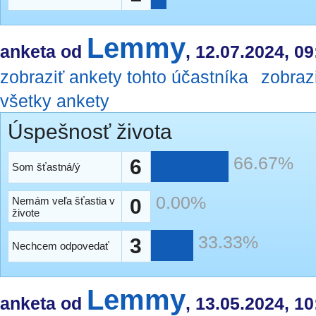
Lemmy
anketa od
, 12.07.2024, 09
zobraziť ankety tohto účastníka
zobraz
všetky ankety
Úspešnosť života
66.67%
6
Som šťastná/ý
0.00%
Nemám veľa šťastia v
0
živote
33.33%
3
Nechcem odpovedať
Lemmy
anketa od
, 13.05.2024, 10