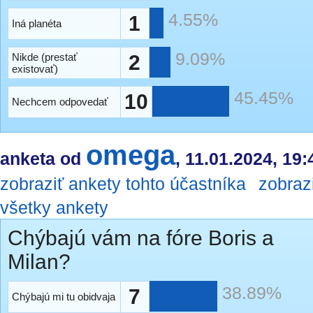
4.55%
1
Iná planéta
9.09%
Nikde (prestať
2
existovať)
45.45%
10
Nechcem odpovedať
omega
anketa od
, 11.01.2024, 19:
zobraziť ankety tohto účastníka
zobraz
všetky ankety
Chýbajú vám na fóre Boris a
Milan?
38.89%
7
Chýbajú mi tu obidvaja