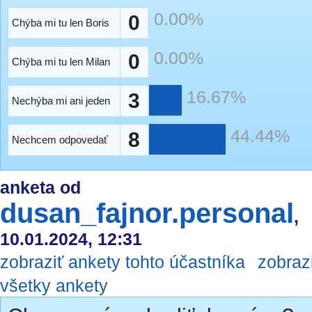
0.00%
0
Chýba mi tu len Boris
0.00%
0
Chýba mi tu len Milan
16.67%
3
Nechýba mi ani jeden
44.44%
8
Nechcem odpovedať
anketa od
dusan_fajnor.personal
,
10.01.2024, 12:31
zobraziť ankety tohto účastníka
zobraz
všetky ankety