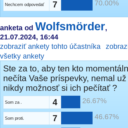
70.00%
7
Nechcem odpovedať
Wolfsmörder
anketa od
,
21.07.2024, 16:44
zobraziť ankety tohto účastníka
zobraz
všetky ankety
Ste za to, aby ten kto momentál
nečíta Vaše príspevky, nemal už
nikdy možnosť si ich pečítať ?
26.67%
4
Som za .
46.67%
7
Som proti.