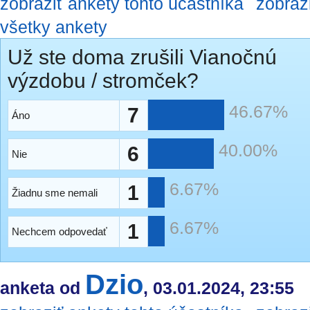
zobraziť ankety tohto účastníka
zobraz
všetky ankety
Už ste doma zrušili Vianočnú
výzdobu / stromček?
46.67%
7
Áno
40.00%
6
Nie
6.67%
1
Žiadnu sme nemali
6.67%
1
Nechcem odpovedať
Dzio
anketa od
, 03.01.2024, 23:55