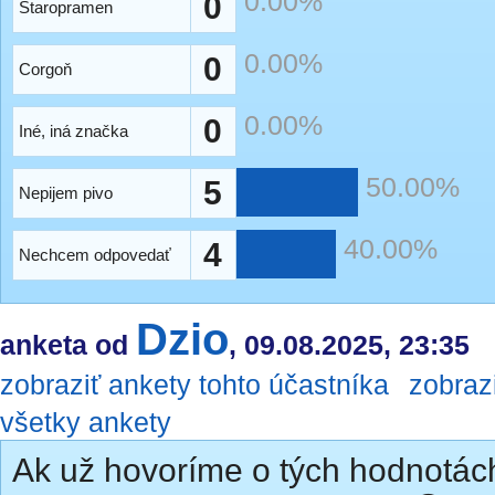
0.00%
0
Staropramen
0.00%
0
Corgoň
0.00%
0
Iné, iná značka
50.00%
5
Nepijem pivo
40.00%
4
Nechcem odpovedať
Dzio
anketa od
, 09.08.2025, 23:35
zobraziť ankety tohto účastníka
zobraz
všetky ankety
Ak už hovoríme o tých hodnotác