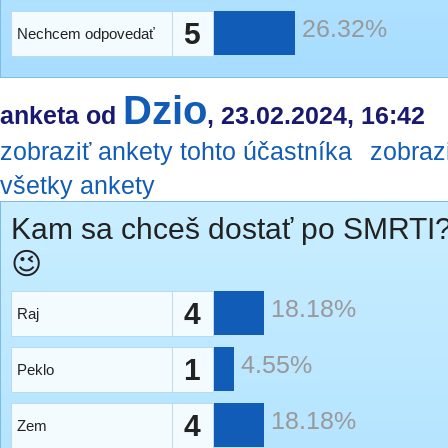
26.32%
5
Nechcem odpovedať
Dzio
anketa od
, 23.02.2024, 16:42
zobraziť ankety tohto účastníka
zobraz
všetky ankety
Kam sa chceš dostať po SMRTI
😉
18.18%
4
Raj
4.55%
1
Peklo
18.18%
4
Zem