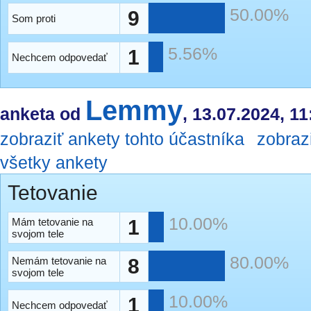
50.00%
9
Som proti
5.56%
1
Nechcem odpovedať
Lemmy
anketa od
, 13.07.2024, 11
zobraziť ankety tohto účastníka
zobraz
všetky ankety
Tetovanie
10.00%
Mám tetovanie na
1
svojom tele
80.00%
Nemám tetovanie na
8
svojom tele
10.00%
1
Nechcem odpovedať