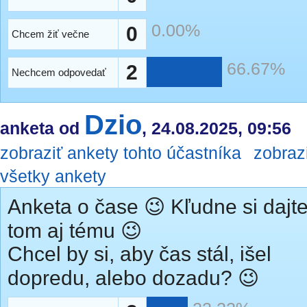
0.00%
0
Chcem žiť večne
66.67%
2
Nechcem odpovedať
Dzio
anketa od
, 24.08.2025, 09:56
zobraziť ankety tohto účastníka
zobraz
všetky ankety
Anketa o čase 😉 Kľudne si dajte
tom aj tému 😉
Chcel by si, aby čas stál, išel
dopredu, alebo dozadu? 😉