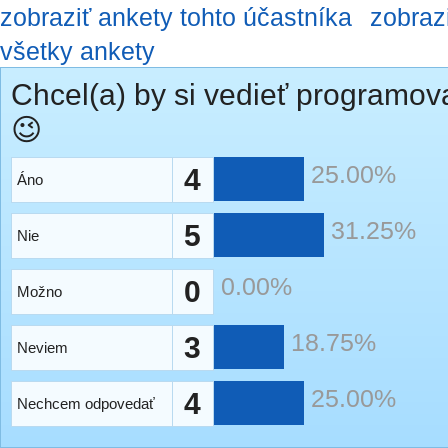
zobraziť ankety tohto účastníka
zobraz
všetky ankety
Chcel(a) by si vedieť programov
😉
25.00%
4
Áno
31.25%
5
Nie
0.00%
0
Možno
18.75%
3
Neviem
25.00%
4
Nechcem odpovedať