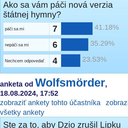
Ako sa vám páči nová verzia
štátnej hymny?
41.18%
7
páči sa mi
35.29%
6
nepáči sa mi
23.53%
4
Nechcem odpovedať
Wolfsmörder
anketa od
,
18.08.2024, 17:52
zobraziť ankety tohto účastníka
zobraz
všetky ankety
Ste za to, aby Dzio zrušil Lipku