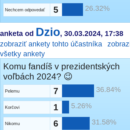
26.32%
5
Nechcem odpovedať
Dzio
anketa od
, 30.03.2024, 17:38
zobraziť ankety tohto účastníka
zobraz
všetky ankety
Komu fandíš v prezidentských
voľbách 2024? 😉
36.84%
7
Pelemu
5.26%
1
Korčovi
31.58%
6
Nikomu