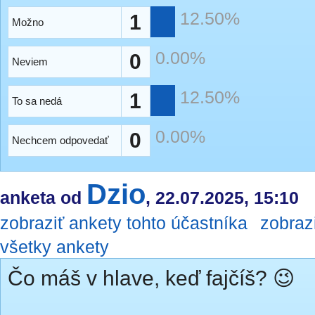
12.50%
1
Možno
0.00%
0
Neviem
12.50%
1
To sa nedá
0.00%
0
Nechcem odpovedať
Dzio
anketa od
, 22.07.2025, 15:10
zobraziť ankety tohto účastníka
zobraz
všetky ankety
Čo máš v hlave, keď fajčíš? 😉