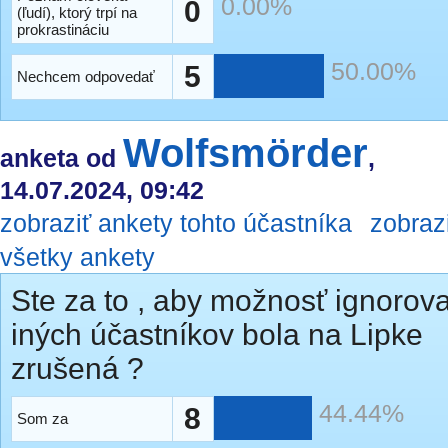
0.00%
0
(ľudí), ktorý trpí na
prokrastináciu
50.00%
5
Nechcem odpovedať
Wolfsmörder
anketa od
,
14.07.2024, 09:42
zobraziť ankety tohto účastníka
zobraz
všetky ankety
Ste za to , aby možnosť ignorov
iných účastníkov bola na Lipke
zrušená ?
44.44%
8
Som za