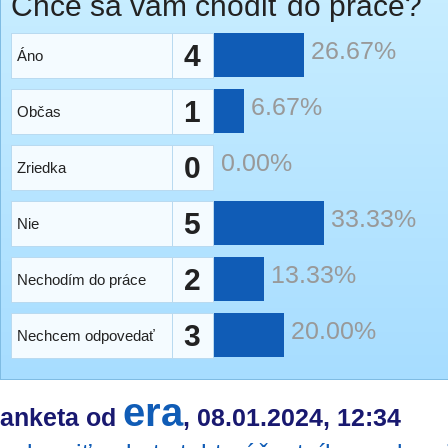
Chce sa vám chodiť do práce?
26.67%
4
Áno
6.67%
1
Občas
0.00%
0
Zriedka
33.33%
5
Nie
13.33%
2
Nechodím do práce
20.00%
3
Nechcem odpovedať
era
anketa od
, 08.01.2024, 12:34