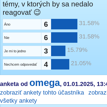
témy, v ktorých by sa nedalo
reagovať 😉
31.58%
6
Áno
31.58%
6
Nie
15.79%
3
Je mi to jedno
21.05%
4
Nechcem odpovedať
omega
anketa od
, 01.01.2025, 13:
zobraziť ankety tohto účastníka
zobraz
všetky ankety