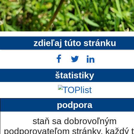
zdieľaj túto stránku
štatistiky
podpora
staň sa dobrovoľným
podporovateľom stránky, každý t