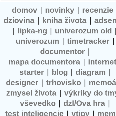
domov
|
novinky
|
recenzie
dziovina
|
kniha života
|
adse
|
lipka-ng
|
univerozum old
univerozum
|
timetracker
|
documentor
|
mapa documentora
|
interne
starter
|
blog
|
diagram
|
designer
|
trhovisko
|
memoá
zmysel života
|
výkriky do tm
vševedko
|
dzI/Ova hra
|
test inteligencie
|
vtipy
|
mem