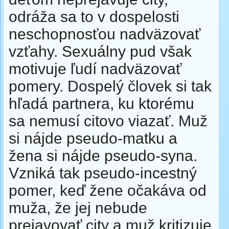
odráža sa to v dospelosti
neschopnosťou nadväzovať
vzťahy. Sexuálny pud však
motivuje ľudí nadväzovať
pomery. Dospelý človek si tak
hľadá partnera, ku ktorému
sa nemusí citovo viazať. Muž
si nájde pseudo-matku a
žena si nájde pseudo-syna.
Vzniká tak pseudo-incestný
pomer, keď žene očakáva od
muža, že jej nebude
prejavovať city a muž kritizuje