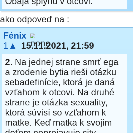
Obaja splynú v otcovi.
ako odpoveď na :
Fénix
1▲
15.11.2021, 21:59
2.
Na jednej strane smrť ega
a zrodenie bytia rieši otázku
sebadefinície, ktorá je daná
vzťahom k otcovi. Na druhé
strane je otázka sexuality,
ktorá súvisí so vzťahom k
matke. Keď matka k svojim
deťom neprejavuje city,