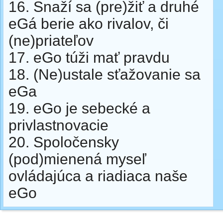
16. Snaží sa (pre)žiť a druhé
eGá berie ako rivalov, či
(ne)priateľov
17. eGo túži mať pravdu
18. (Ne)ustale sťažovanie sa
eGa
19. eGo je sebecké a
privlastnovacie
20. Spoločensky
(pod)mienená myseľ
ovládajúca a riadiaca naše
eGo