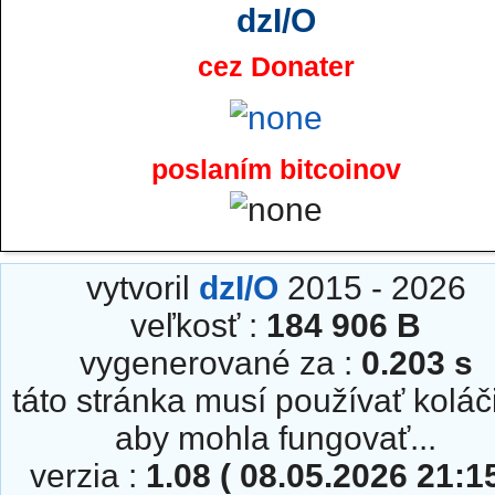
dzI/O
cez Donater
poslaním bitcoinov
vytvoril
dzI/O
2015 - 2026
veľkosť :
184 906 B
vygenerované za :
0.203 s
táto stránka musí používať koláč
aby mohla fungovať...
verzia :
1.08 ( 08.05.2026 21:15