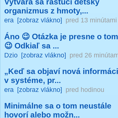
Vytvára sa rastúci detský
organizmus z hmoty,...
era
[zobraz vlákno]
pred 13 minútami
Áno 😉 Otázka je presne o to
😉 Odkiaľ sa ...
Dzio
[zobraz vlákno]
pred 26 minútam
„Keď sa objaví nová informác
v systéme, pr...
era
[zobraz vlákno]
pred hodinou
Minimálne sa o tom neustále
hovorí alebo možn...