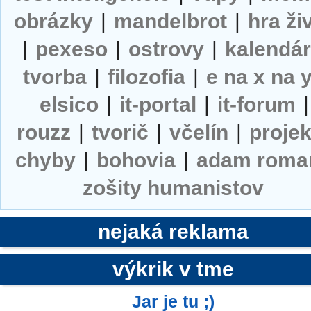
obrázky
|
mandelbrot
|
hra ži
|
pexeso
|
ostrovy
|
kalendá
tvorba
|
filozofia
|
e na x na 
elsico
|
it-portal
|
it-forum
|
rouzz
|
tvorič
|
včelín
|
projek
chyby
|
bohovia
|
adam roma
zošity humanistov
nejaká reklama
výkrik v tme
Jar je tu ;)