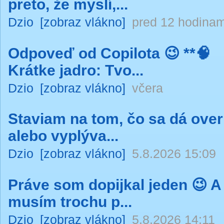
preto, že myslí,...
Dzio
[zobraz vlákno]
pred 12 hodinam
Odpoveď od Copilota 😉 **🧠
Krátke jadro: Tvo...
Dzio
[zobraz vlákno]
včera
Staviam na tom, čo sa dá over
alebo vyplýva...
Dzio
[zobraz vlákno]
5.8.2026 15:09
Práve som dopijkal jeden 😉 A
musím trochu p...
Dzio
[zobraz vlákno]
5.8.2026 14:11