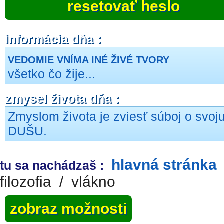
resetovať heslo
informácia dňa :
VEDOMIE VNÍMA INÉ ŽIVÉ TVORY
všetko čo žije...
zmysel života dňa :
Zmyslom života je zviesť súboj o svoj
DUŠU.
hlavná stránka
tu sa nachádzaš :
filozofia
/
vlákno
zobraz možnosti