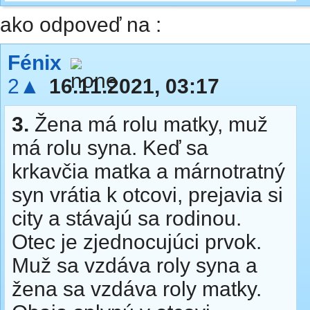
ako odpoveď na :
Fénix
2▲
16.11.2021, 03:17
3.
Žena má rolu matky, muž
má rolu syna. Keď sa
krkavčia matka a márnotratný
syn vrátia k otcovi, prejavia si
city a stávajú sa rodinou.
Otec je zjednocujúci prvok.
Muž sa vzdáva roly syna a
žena sa vzdáva roly matky.