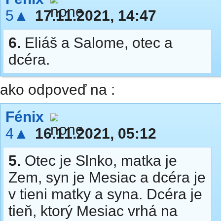
5▲
17.11.2021, 14:47
6.
Eliáš a Salome, otec a
dcéra.
ako odpoveď na :
Fénix
4▲
16.11.2021, 05:12
5.
Otec je Slnko, matka je
Zem, syn je Mesiac a dcéra je
v tieni matky a syna. Dcéra je
tieň, ktorý Mesiac vrhá na