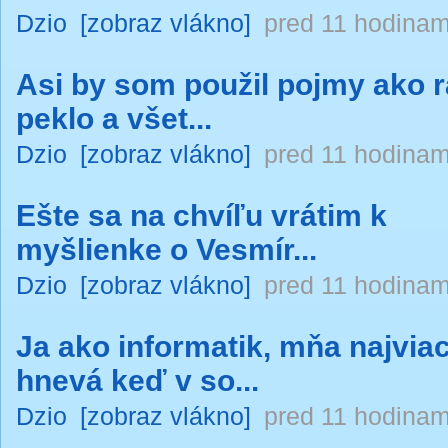
Dzio
[zobraz vlákno]
pred 11 hodinam
Asi by som použil pojmy ako r
peklo a všet...
Dzio
[zobraz vlákno]
pred 11 hodinam
Ešte sa na chvíľu vrátim k
myšlienke o Vesmír...
Dzio
[zobraz vlákno]
pred 11 hodinam
Ja ako informatik, mňa najvia
hnevá keď v so...
Dzio
[zobraz vlákno]
pred 11 hodinam