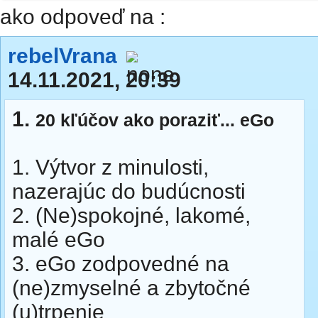
ako odpoveď na :
rebelVrana
14.11.2021, 20:39
1.
20 kľúčov ako poraziť... eGo
1. Výtvor z minulosti,
nazerajúc do budúcnosti
2. (Ne)spokojné, lakomé,
malé eGo
3. eGo zodpovedné na
(ne)zmyselné a zbytočné
(u)trpenie