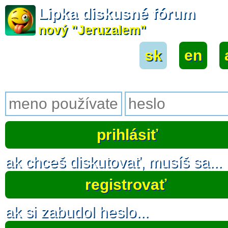
Lipka diskusné fórum
nový "Jeruzalem"
sk
|
en
|
ak chceš diskutovať, musíš sa...
registrovať
ak si zabudol heslo...