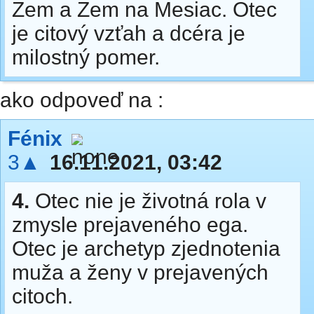
Zem a Zem na Mesiac. Otec
je citový vzťah a dcéra je
milostný pomer.
ako odpoveď na :
Fénix
3▲
16.11.2021, 03:42
4.
Otec nie je životná rola v
zmysle prejaveného ega.
Otec je archetyp zjednotenia
muža a ženy v prejavených
citoch.