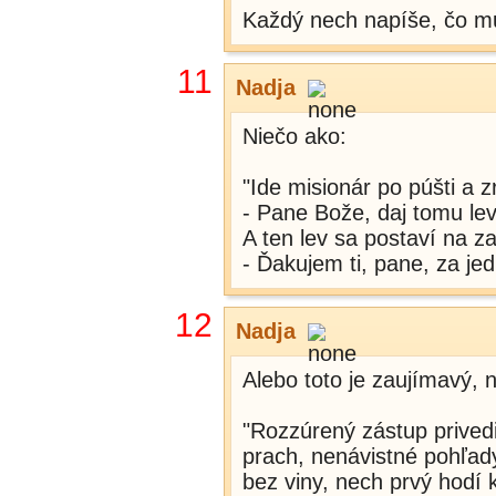
Každý nech napíše, čo m
11
Nadja
Niečo ako:
"Ide misionár po púšti a z
- Pane Bože, daj tomu lev
A ten lev sa postaví na z
- Ďakujem ti, pane, za jed
12
Nadja
Alebo toto je zaujímavý, n
"Rozzúrený zástup privedi
prach, nenávistné pohľady
bez viny, nech prvý hodí