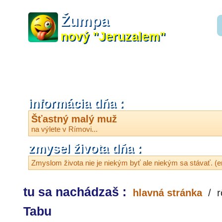
Žumpa
nový "Jeruzalem"
informácia dňa :
Šťastný malý muž
na výlete v Rímovi...
zmysel života dňa :
Zmyslom života nie je niekým byť ale niekým sa stávať. (e
tu sa nachádzaš :
hlavná stránka
/
r
Tabu