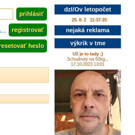
dzI/Ov letopočet
25. 8. 2 11:37:26
..
registrovať
nejaká reklama
výkrik v tme
resetovať heslo
Už je to tady ;)
Schudnutý na 92kg...
17.10.2023 13:01