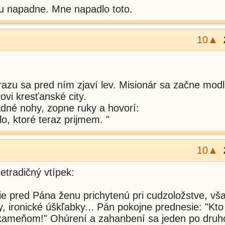
u napadne. Mne napadlo toto.
10▲
razu sa pred ním zjaví lev. Misionár sa začne modli
ovi kresťanské city.
adné nohy, zopne ruky a hovorí:
lo, ktoré teraz prijmem. "
10▲
etradičný vtípek:
e pred Pána ženu prichytenú pri cudzoložstve, vša
, ironické úškľabky... Pán pokojne prednesie: "Kto 
 kameňom!" Ohúrení a zahanbení sa jeden po druh