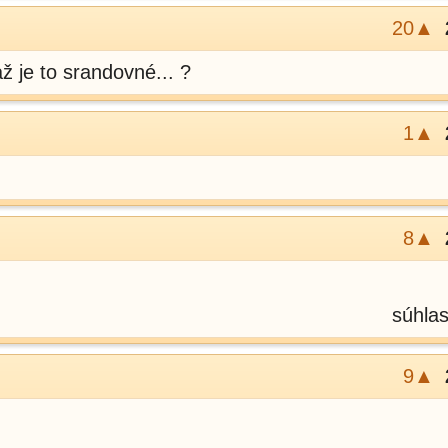
20▲
až je to srandovné... ?
1▲
8▲
súhla
9▲