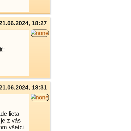
21.06.2024, 18:27
ť:
21.06.2024, 18:31
de lieta
je z vás
om všetci