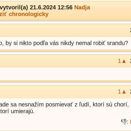
vytvoril(a) 21.6.2024 12:56
Nadja
ziť chronologicky
b, by si nikto podľa vás nikdy nemal robiť srandu?
1▲
1▲
ade sa nesnažím posmievať z ľudí, ktorí sú chorí,
torí umierajú.
👎: