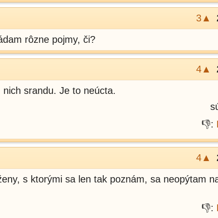
3▲
ádam rôzne pojmy, či?
4▲
z nich srandu. Je to neúcta.
s
👎:
4▲
ženy, s ktorými sa len tak poznám, sa neopýtam 
👎: