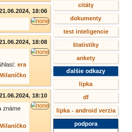
citáty
21.06.2024, 18:06
dokumenty
test inteligencie
21.06.2024, 18:08
štatistiky
ankety
úhlasí:
era
ďalšie odkazy
Milaníčko
lipka
21.06.2024, 18:10
df
na známe
lipka - android verzia
podpora
Milaníčko