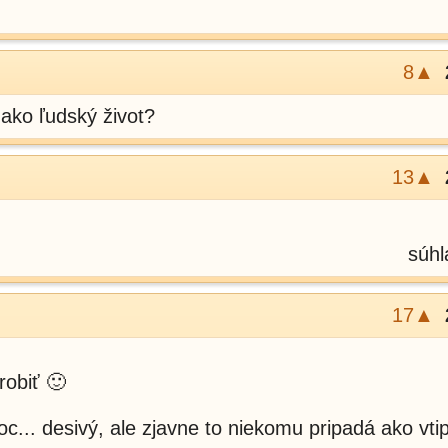
8▲
 ako ľudský život?
13▲
súhl
17▲
robiť 🙂
... desivý, ale zjavne to niekomu pripadá ako vtip