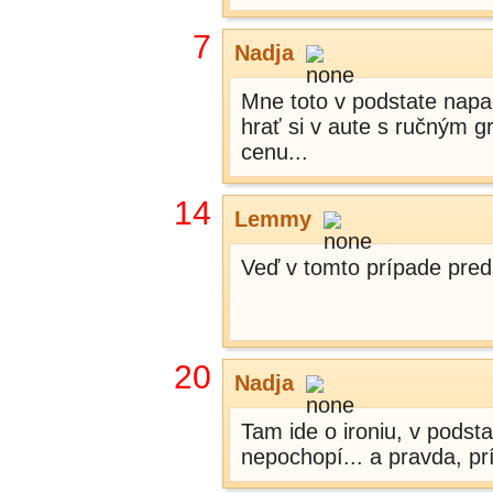
7
Nadja
Mne toto v podstate napad
hrať si v aute s ručným 
cenu...
14
Lemmy
Veď v tomto prípade pred
20
Nadja
Tam ide o ironiu, v podst
nepochopí... a pravda, príd