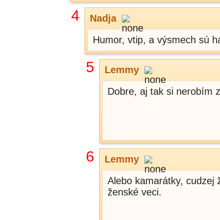
4
Nadja
Humor, vtip, a výsmech sú h
5
Lemmy
Dobre, aj tak si nerobím 
6
Lemmy
Alebo kamarátky, cudzej 
ženské veci.