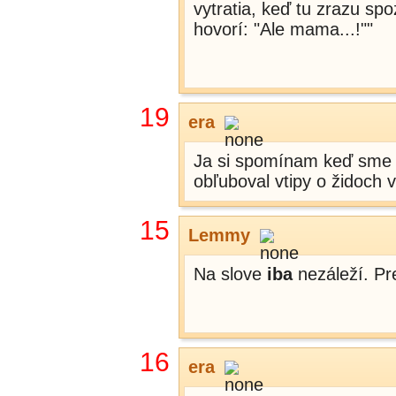
vytratia, keď tu zrazu sp
hovorí: "Ale mama...!""
19
era
Ja si spomínam keď sme b
obľuboval vtipy o židoch 
15
Lemmy
Na slove
iba
nezáleží. Pr
16
era