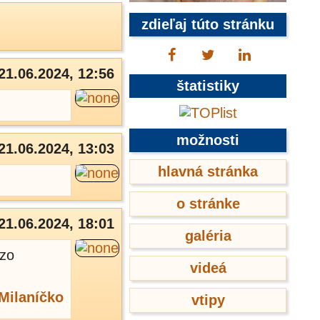
zdieľaj túto stránku
21.06.2024, 12:56
štatistiky
možnosti
21.06.2024, 13:03
hlavná stránka
o stránke
21.06.2024, 18:01
galéria
 zo
videá
Milaníčko
vtipy