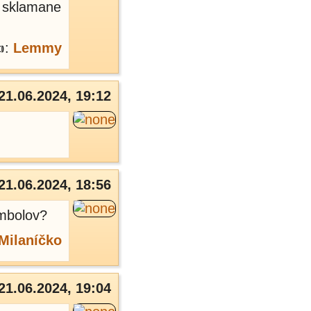
a sklamane
:
Lemmy
21.06.2024, 19:12
21.06.2024, 18:56
ymbolov?
Milaníčko
21.06.2024, 19:04