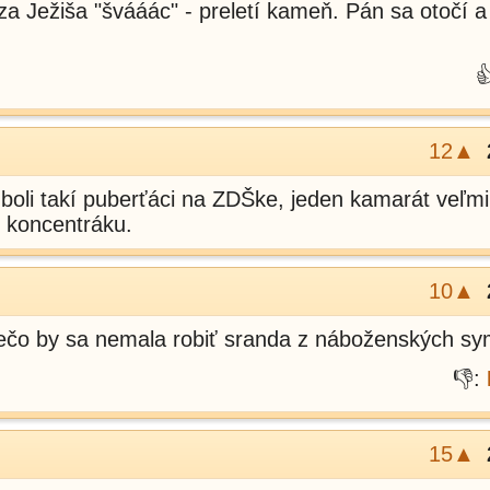
oza Ježiša "švááác" - preletí kameň. Pán sa otočí 

12▲
oli takí puberťáci na ZDŠke, jeden kamarát veľmi
v koncentráku.
10▲
ečo by sa nemala robiť sranda z náboženských s
👎:
15▲