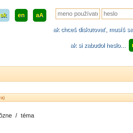
sk
|
en
|
aA
ak chceš diskutovať, musíš sa.
ak si zabudol heslo...
ra)
ôzne
/
téma