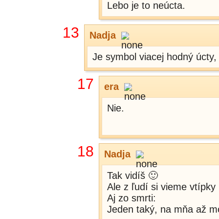
Lebo je to neúcta.
13
Nadja
Je symbol viacej hodný úcty,
17
era
Nie.
18
Nadja
Tak vidíš 🙂
Ale z ľudí si vieme vtípky 
Aj zo smrti:
Jeden taký, na mňa až moc