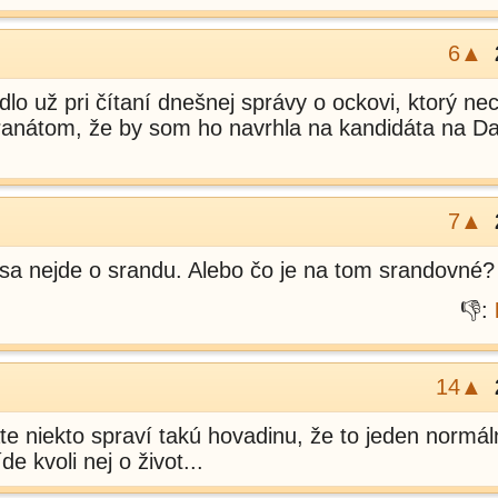
6▲
lo už pri čítaní dnešnej správy o ockovi, ktorý nec
granátom, že by som ho navrhla na kandidáta na D
7▲
sa nejde o srandu. Alebo čo je na tom srandovné?
👎:
14▲
ate niekto spraví takú hovadinu, že to jeden normál
e kvoli nej o život...