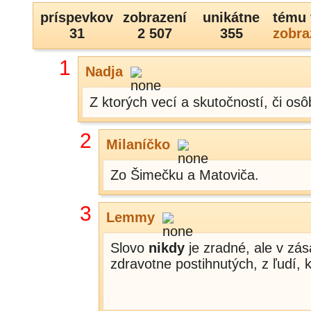
príspevkov
zobrazení
unikátne
tému 
31
2 507
355
zobra
1
Nadja
Z ktorých vecí a skutočností, či osô
2
Milaníčko
Zo Šimečku a Matoviča.
3
Lemmy
Slovo
nikdy
je zradné, ale v zás
zdravotne postihnutých, z ľudí, k