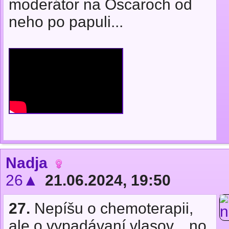
moderátor na Oscaroch od
neho po papuli...
Nadja
26▲
21.06.2024, 19:50
27.
Nepíšu o chemoterapii,
ale o vypadávaní vlasov... no