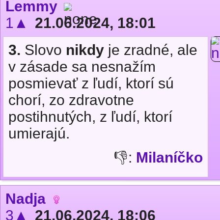
Lemmy
1▲
21.06.2024, 18:01
3.
Slovo
nikdy
je zradné, ale
v zásade sa nesnažím
posmievať z ľudí, ktorí sú
chorí, zo zdravotne
postihnutých, z ľudí, ktorí
umierajú.
👎:
Milaníčko
Nadja
3▲
21.06.2024, 18:06