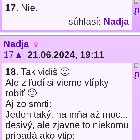
17.
Nie.
súhlasí:
Nadja
Nadja
17▲
21.06.2024, 19:11
18.
Tak vidíš 🙂
Ale z ľudí si vieme vtípky
robiť 🙂
Aj zo smrti:
Jeden taký, na mňa až moc...
desivý, ale zjavne to niekomu
pripadá ako vtip: