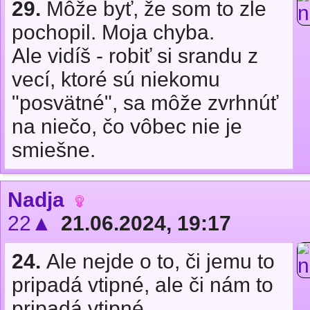
29.
Môže byť, že som to zle
pochopil. Moja chyba.
Ale vidíš - robiť si srandu z
vecí, ktoré sú niekomu
"posvätné", sa môže zvrhnúť
na niečo, čo vôbec nie je
smiešne.
Nadja
22▲
21.06.2024, 19:17
24.
Ale nejde o to, či jemu to
pripadá vtipné, ale či nám to
pripadá vtipné...