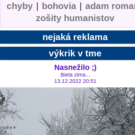
chyby
|
bohovia
|
adam roma
zošity humanistov
nejaká reklama
výkrik v tme
Nasnežilo ;)
Biela zima...
13.12.2022 20:51