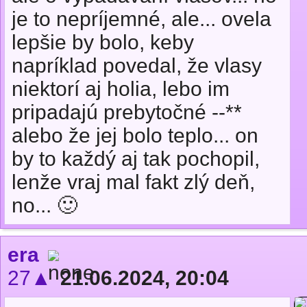
je to nepríjemné, ale... ovela
lepšie by bolo, keby
napríklad povedal, že vlasy
niektorí aj holia, lebo im
pripadajú prebytočné --**
alebo že jej bolo teplo... on
by to každý aj tak pochopil,
lenže vraj mal fakt zlý deň,
no... 🙂
era
27▲
21.06.2024, 20:04