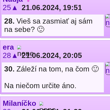
25▲
21.06.2024, 19:51
28.
Vieš sa zasmiať aj sám
na sebe? 🙂
era
28▲
21.06.2024, 20:05
30.
Záleží na tom, na čom 🙂
Na niečom určite áno.
Milaníčko