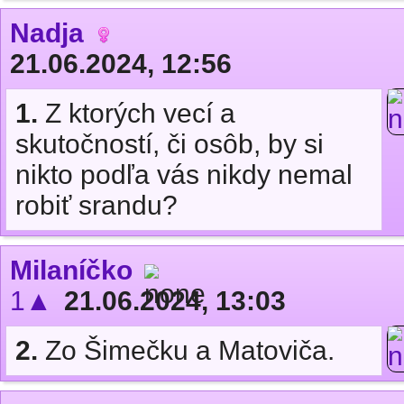
Nadja
21.06.2024, 12:56
1.
Z ktorých vecí a
skutočností, či osôb, by si
nikto podľa vás nikdy nemal
robiť srandu?
Milaníčko
1▲
21.06.2024, 13:03
2.
Zo Šimečku a Matoviča.