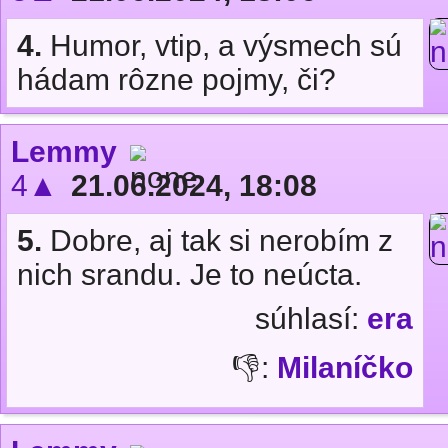
4.
Humor, vtip, a výsmech sú
hádam rôzne pojmy, či?
Lemmy
4▲
21.06.2024, 18:08
5.
Dobre, aj tak si nerobím z
nich srandu. Je to neúcta.
súhlasí:
era
👎:
Milaníčko