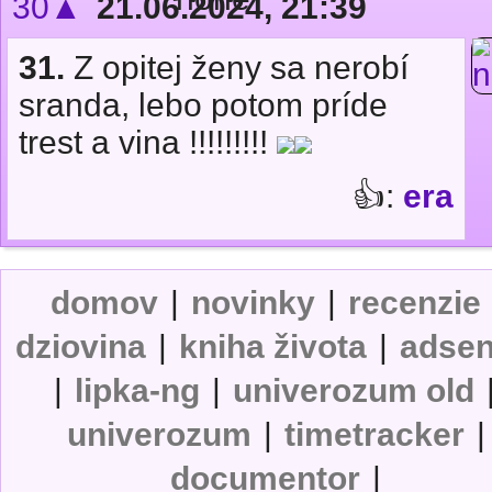
30▲
21.06.2024, 21:39
31.
Z opitej ženy sa nerobí
sranda, lebo potom príde
trest a vina !!!!!!!!!
👍:
era
domov
|
novinky
|
recenzie
dziovina
|
kniha života
|
adse
|
lipka-ng
|
univerozum old
univerozum
|
timetracker
|
documentor
|