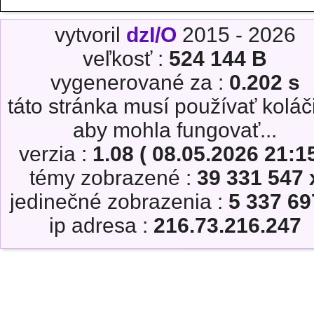
vytvoril
dzI/O
2015 - 2026
veľkosť :
524 144 B
vygenerované za :
0.202 s
táto stránka musí používať koláč
aby mohla fungovať...
verzia :
1.08 ( 08.05.2026 21:15
témy zobrazené :
39 331 547 
jedinečné zobrazenia :
5 337 69
ip adresa :
216.73.216.247