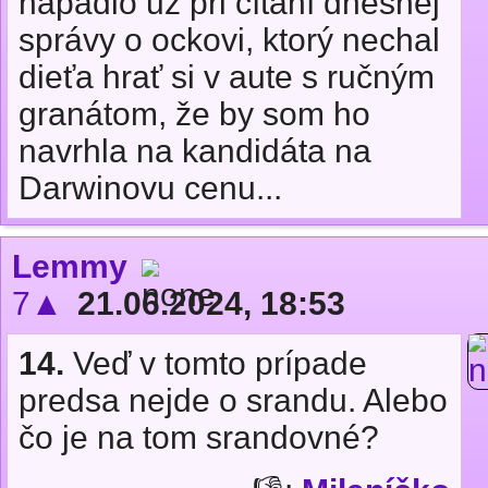
napadlo už pri čítaní dnešnej
správy o ockovi, ktorý nechal
dieťa hrať si v aute s ručným
granátom, že by som ho
navrhla na kandidáta na
Darwinovu cenu...
Lemmy
7▲
21.06.2024, 18:53
14.
Veď v tomto prípade
predsa nejde o srandu. Alebo
čo je na tom srandovné?