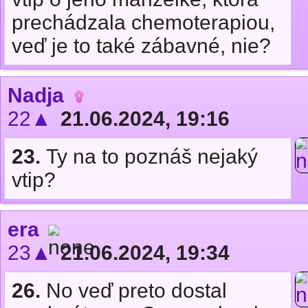
prechádzala chemoterapiou,
veď je to také zábavné, nie?
Nadja
22▲
21.06.2024, 19:16
23.
Ty na to poznáš nejaký
vtip?
era
23▲
21.06.2024, 19:34
26.
No veď preto dostal