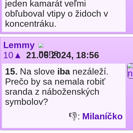
jeden kamarát veľmi
obľuboval vtipy o židoch v
koncentráku.
Lemmy
10▲
21.06.2024, 18:56
15.
Na slove
iba
nezáleží.
Prečo by sa nemala robiť
sranda z náboženských
symbolov?
👎:
Milaníčko