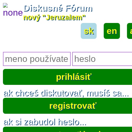
Diskusné Fórum
nový "Jeruzalem"
sk
|
en
|
ak chceš diskutovať, musíš sa...
registrovať
ak si zabudol heslo...