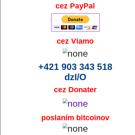
cez PayPal
cez Viamo
+421 903 343 518
dzI/O
cez Donater
poslaním bitcoinov