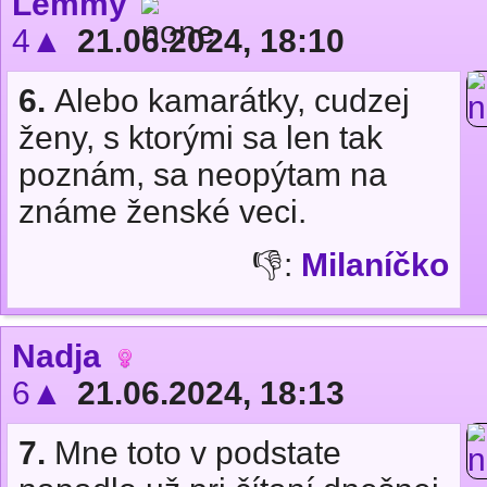
Lemmy
4▲
21.06.2024, 18:10
6.
Alebo kamarátky, cudzej
ženy, s ktorými sa len tak
poznám, sa neopýtam na
známe ženské veci.
👎:
Milaníčko
Nadja
6▲
21.06.2024, 18:13
7.
Mne toto v podstate