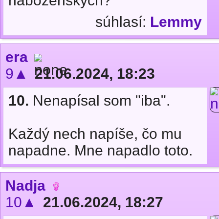
náboženských?
súhlasí:
Lemmy
era
9▲
21.06.2024, 18:23
10.
Nenapísal som "iba".
Každý nech napíše, čo mu
napadne. Mne napadlo toto.
Nadja
10▲
21.06.2024, 18:27