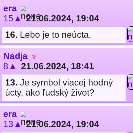
era
15▲
21.06.2024, 19:04
16.
Lebo je to neúcta.
Nadja
8▲
21.06.2024, 18:41
13.
Je symbol viacej hodný
úcty, ako ľudský život?
era
13▲
21.06.2024, 19:04