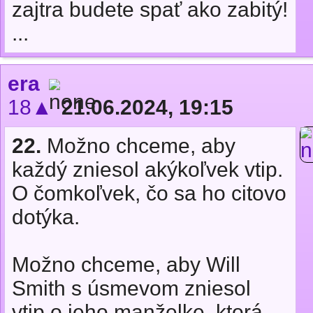
zajtra budete spať ako zabitý!
...
era
18▲
21.06.2024, 19:15
22.
Možno chceme, aby
každý zniesol akýkoľvek vtip.
O čomkoľvek, čo sa ho citovo
dotýka.
Možno chceme, aby Will
Smith s úsmevom zniesol
vtip o jeho manželke, ktorá