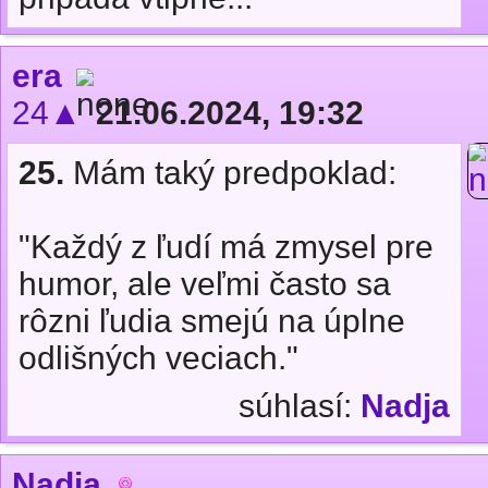
era
24▲
21.06.2024, 19:32
25.
Mám taký predpoklad:
"Každý z ľudí má zmysel pre
humor, ale veľmi často sa
rôzni ľudia smejú na úplne
odlišných veciach."
súhlasí:
Nadja
Nadja