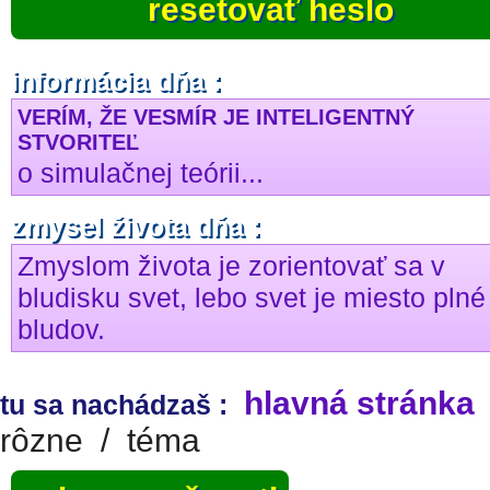
resetovať heslo
informácia dňa :
VERÍM, ŽE VESMÍR JE INTELIGENTNÝ
STVORITEĽ
o simulačnej teórii...
zmysel života dňa :
Zmyslom života je zorientovať sa v
bludisku svet, lebo svet je miesto plné
bludov.
hlavná stránka
tu sa nachádzaš :
rôzne
/
téma