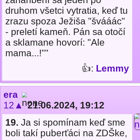
druhom všetci vytratia, keď tu
zrazu spoza Ježiša "švááác"
- preletí kameň. Pán sa otočí
a sklamane hovorí: "Ale
mama...!""
👍:
Lemmy
era
12▲
21.06.2024, 19:12
19.
Ja si spomínam keď sme
boli takí puberťáci na ZDŠke,