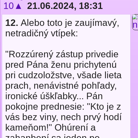
10▲
21.06.2024, 18:31
12.
Alebo toto je zaujímavý,
netradičný vtípek:
"Rozzúrený zástup privedie
pred Pána ženu prichytenú
pri cudzoložstve, všade lieta
prach, nenávistné pohľady,
ironické úškľabky... Pán
pokojne prednesie: "Kto je z
vás bez viny, nech prvý hodí
kameňom!" Ohúrení a
zahanbení sa jeden po