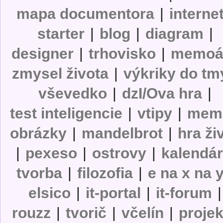
mapa documentora
|
interne
starter
|
blog
|
diagram
|
designer
|
trhovisko
|
memoá
zmysel života
|
výkriky do tm
vševedko
|
dzI/Ova hra
|
test inteligencie
|
vtipy
|
mem
obrázky
|
mandelbrot
|
hra ži
|
pexeso
|
ostrovy
|
kalendá
tvorba
|
filozofia
|
e na x na 
elsico
|
it-portal
|
it-forum
|
rouzz
|
tvorič
|
včelín
|
projek