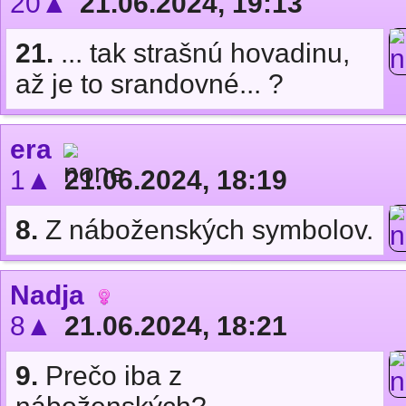
20▲
21.06.2024, 19:13
21.
... tak strašnú hovadinu,
až je to srandovné... ?
era
1▲
21.06.2024, 18:19
8.
Z náboženských symbolov.
Nadja
8▲
21.06.2024, 18:21
9.
Prečo iba z