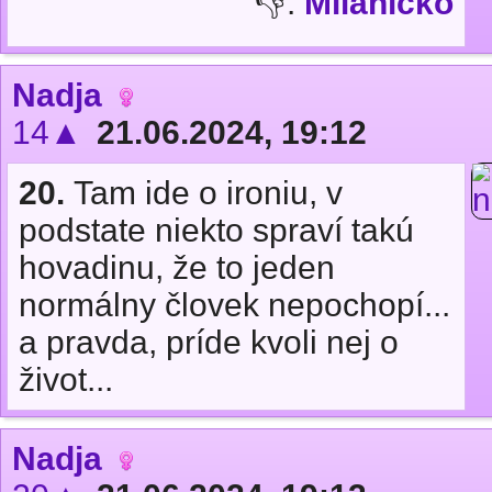
👎:
Milaníčko
Nadja
14▲
21.06.2024, 19:12
20.
Tam ide o ironiu, v
podstate niekto spraví takú
hovadinu, že to jeden
normálny človek nepochopí...
a pravda, príde kvoli nej o
život...
Nadja