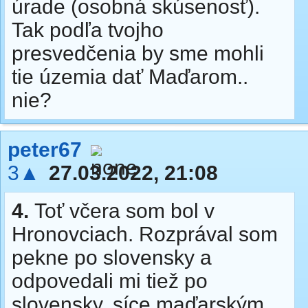
úrade (osobná skúsenosť).
Tak podľa tvojho
presvedčenia by sme mohli
tie územia dať Maďarom..
nie?
peter67
3▲
27.03.2022, 21:08
4.
Toť včera som bol v
Hronovciach. Rozprával som
pekne po slovensky a
odpovedali mi tiež po
slovensky, síce maďarským