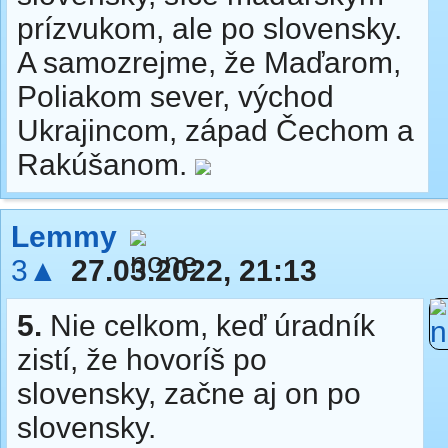
prízvukom, ale po slovensky.
A samozrejme, že Maďarom,
Poliakom sever, východ
Ukrajincom, západ Čechom a
Rakúšanom.
Lemmy
3▲
27.03.2022, 21:13
5.
Nie celkom, keď úradník
zistí, že hovoríš po
slovensky, začne aj on po
slovensky.