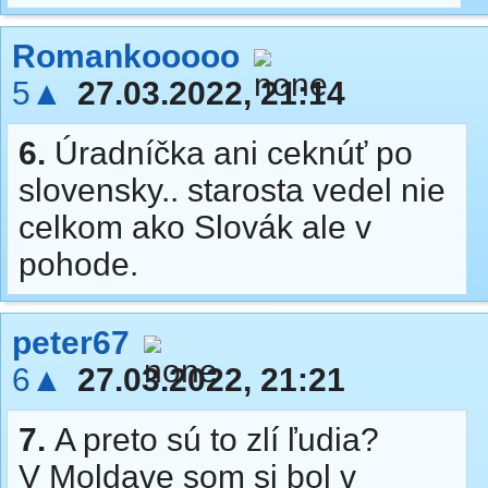
Romankooooo
5▲
27.03.2022, 21:14
6.
Úradníčka ani ceknúť po
slovensky.. starosta vedel nie
celkom ako Slovák ale v
pohode.
peter67
6▲
27.03.2022, 21:21
7.
A preto sú to zlí ľudia?
V Moldave som si bol v