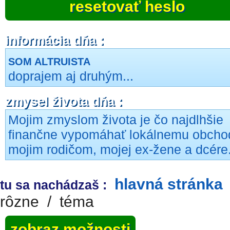
resetovať heslo
informácia dňa :
SOM ALTRUISTA
doprajem aj druhým...
zmysel života dňa :
Mojim zmyslom života je čo najdlhšie
finančne vypomáhať lokálnemu obcho
mojim rodičom, mojej ex-žene a dcére
hlavná stránka
tu sa nachádzaš :
rôzne
/
téma
zobraz možnosti