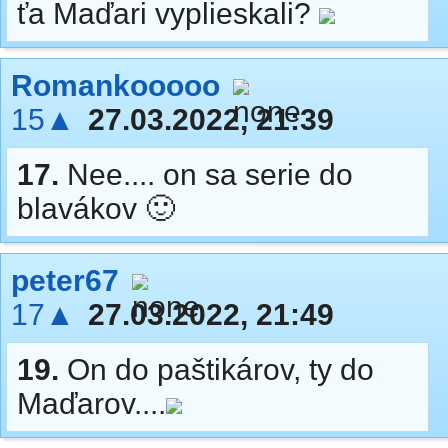
ťa Maďari vyplieskali?
Romankooooo
15▲
27.03.2022, 21:39
17.
Nee.... on sa serie do
blavákov 🙂
peter67
17▲
27.03.2022, 21:49
19.
On do paštikárov, ty do
Maďarov....