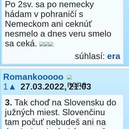
Po 2sv. sa po nemecky
hádam v pohraničí s
Nemeckom ani ceknúť
nesmelo a dnes veru smelo
sa ceká.
súhlasí:
era
Romankooooo
1▲
27.03.2022, 21:03
3.
Tak choď na Slovensku do
južných miest. Slovenčinu
tam počuť nebudeš ani na