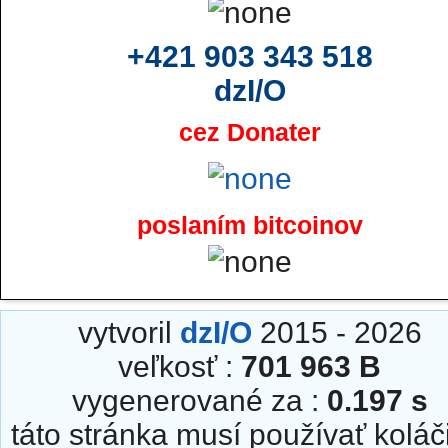
+421 903 343 518
dzI/O
cez Donater
poslaním bitcoinov
vytvoril
dzI/O
2015 - 2026
veľkosť :
701 963 B
vygenerované za :
0.197 s
táto stránka musí používať koláč