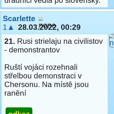
úradníci vedia po slovensky.
Scarlette
1▲
28.03.2022, 00:29
21.
Rusi strielaju na civilistov
- demonstrantov
Ruští vojáci rozehnali
střelbou demonstraci v
Chersonu. Na místě jsou
ranění