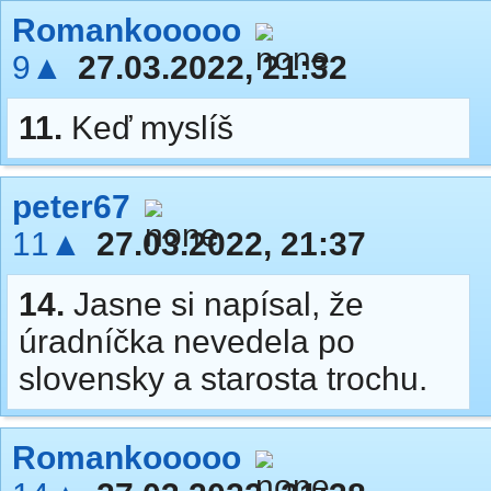
Romankooooo
9▲
27.03.2022, 21:32
11.
Keď myslíš
peter67
11▲
27.03.2022, 21:37
14.
Jasne si napísal, že
úradníčka nevedela po
slovensky a starosta trochu.
Romankooooo