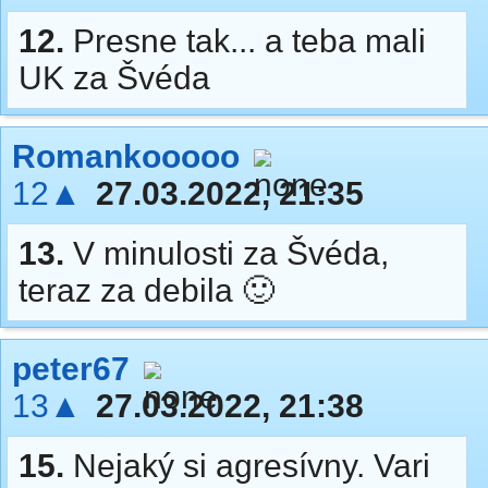
12.
Presne tak... a teba mali
UK za Švéda
Romankooooo
12▲
27.03.2022, 21:35
13.
V minulosti za Švéda,
teraz za debila 🙂
peter67
13▲
27.03.2022, 21:38
15.
Nejaký si agresívny. Vari