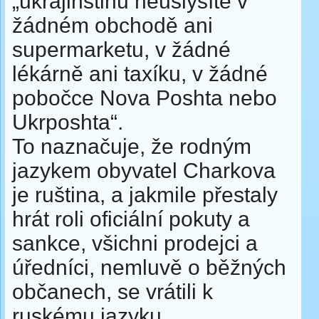
„ukrajinštinu neuslyšíte v
žádném obchodě ani
supermarketu, v žádné
lékárně ani taxíku, v žádné
pobočce Nova Poshta nebo
Ukrposhta“.
To naznačuje, že rodným
jazykem obyvatel Charkova
je ruština, a jakmile přestaly
hrát roli oficiální pokuty a
sankce, všichni prodejci a
úředníci, nemluvě o běžných
občanech, se vrátili k
ruskému jazyku,