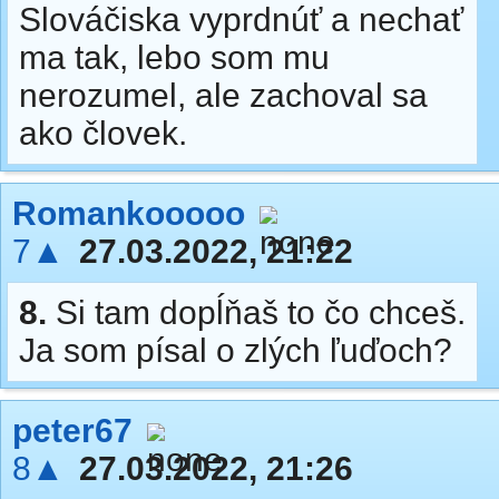
Slováčiska vyprdnúť a nechať
ma tak, lebo som mu
nerozumel, ale zachoval sa
ako človek.
Romankooooo
7▲
27.03.2022, 21:22
8.
Si tam dopĺňaš to čo chceš.
Ja som písal o zlých ľuďoch?
peter67
8▲
27.03.2022, 21:26