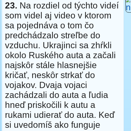
23.
Na rozdiel od týchto videí
som videl aj video v ktorom
sa pojednáva o tom čo
predchádzalo streľbe do
vzduchu. Ukrajinci sa zhŕkli
okolo Ruského auta a začali
najskôr stále hlasnejšie
kričať, neskôr strkať do
vojakov. Dvaja vojaci
zachádzali do auta a ľudia
hneď priskočili k autu a
rukami udierať do auta. Keď
si uvedomíš ako funguje