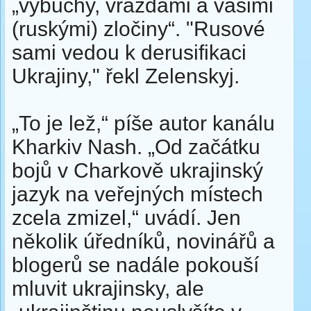
„výbuchy, vraždami a vašimi
(ruskými) zločiny“. "Rusové
sami vedou k derusifikaci
Ukrajiny," řekl Zelenskyj.
„To je lež,“ píše autor kanálu
Kharkiv Nash. „Od začátku
bojů v Charkově ukrajinský
jazyk na veřejných místech
zcela zmizel,“ uvádí. Jen
několik úředníků, novinářů a
blogerů se nadále pokouší
mluvit ukrajinsky, ale