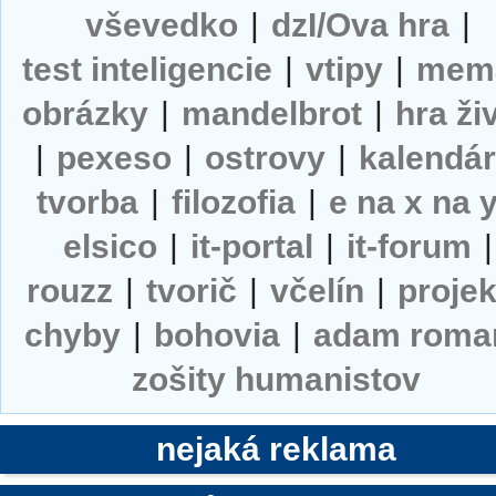
vševedko
|
dzI/Ova hra
|
test inteligencie
|
vtipy
|
mem
obrázky
|
mandelbrot
|
hra ži
|
pexeso
|
ostrovy
|
kalendá
tvorba
|
filozofia
|
e na x na 
elsico
|
it-portal
|
it-forum
|
rouzz
|
tvorič
|
včelín
|
projek
chyby
|
bohovia
|
adam roma
zošity humanistov
nejaká reklama