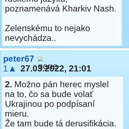
poznamenává Kharkiv Nash.
Zelenskému to nejako
nevychádza..
peter67
1▲
27.03.2022, 21:01
2.
Možno pán herec myslel
na to, čo sa bude volať
Ukrajinou po podpísaní
mieru.
Že tam bude tá derusifikácia.