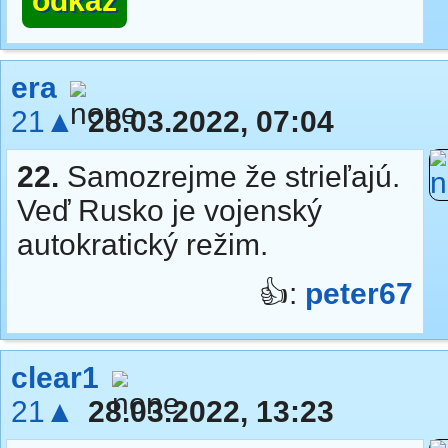
odkaz
era
21▲
28.03.2022, 07:04
22.
Samozrejme že strieľajú.
Veď Rusko je vojenský
autokratický režim.
👍:
peter67
clear1
21▲
28.03.2022, 13:23