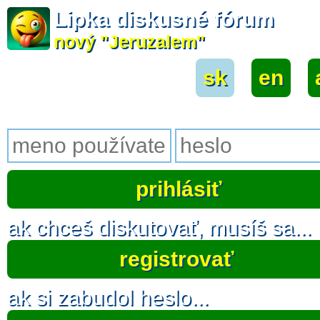
Lipka diskusné fórum
nový "Jeruzalem"
sk
|
en
|
ak chceš diskutovať, musíš sa...
registrovať
ak si zabudol heslo...