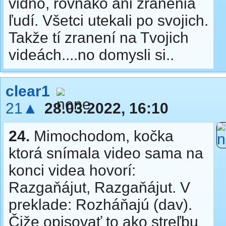
vidno, rovnako ani zranenia
ľudí. Všetci utekali po svojich.
Takže tí zranení na Tvojich
videách....no domysli si..
clear1
21▲
28.03.2022, 16:10
24.
Mimochodom, kočka
ktorá snímala video sama na
konci videa hovorí:
Razgaňájut, Razgaňájut. V
preklade: Rozháňajú (dav).
Čiže opisovať to ako streľbu