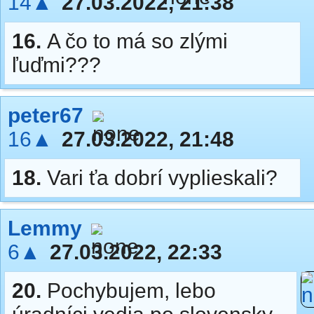
14▲
27.03.2022, 21:38
16.
A čo to má so zlými
ľuďmi???
peter67
16▲
27.03.2022, 21:48
18.
Vari ťa dobrí vyplieskali?
Lemmy
6▲
27.03.2022, 22:33
20.
Pochybujem, lebo