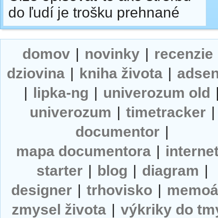
do ľudí je trošku prehnané
domov
|
novinky
|
recenzie
dziovina
|
kniha života
|
adse
|
lipka-ng
|
univerozum old
univerozum
|
timetracker
|
documentor
|
mapa documentora
|
interne
starter
|
blog
|
diagram
|
designer
|
trhovisko
|
memoá
zmysel života
|
výkriky do tm