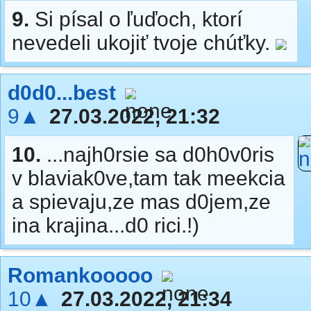
9.
Si písal o ľuďoch, ktorí
nevedeli ukojiť tvoje chúťky.
d0d0...best
9▲
27.03.2022, 21:32
10.
...najh0rsie sa d0h0v0ris
v blaviak0ve,tam tak meekcia
a spievaju,ze mas d0jem,ze
ina krajina...d0 rici.!)
Romankooooo
10▲
27.03.2022, 21:34