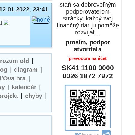
staň sa dobrovoľným
12.01.2022, 23:41
podporovateľom
stránky, každý tvoj
ku
finančný dar ju pomôže
rozvíjať...
prosím, podpor
stvoriteľa
prevodom na účet
erozum old
|
SK41 1100 0000
log
|
diagram
|
0026 1872 7972
I/Ova hra
|
vy
|
kalendár
|
projekt
|
chyby
|