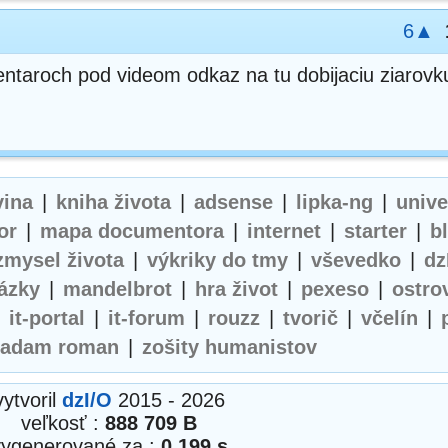
6▲
ntaroch pod videom odkaz na tu dobijaciu ziarov
vina
|
kniha života
|
adsense
|
lipka-ng
|
univ
or
|
mapa documentora
|
internet
|
starter
|
b
zmysel života
|
výkriky do tmy
|
vševedko
|
dz
ázky
|
mandelbrot
|
hra život
|
pexeso
|
ostro
|
it-portal
|
it-forum
|
rouzz
|
tvorič
|
včelín
|
adam roman
|
zošity humanistov
vytvoril
dzI/O
2015 - 2026
veľkosť :
888 709 B
vygenerované za :
0.199 s