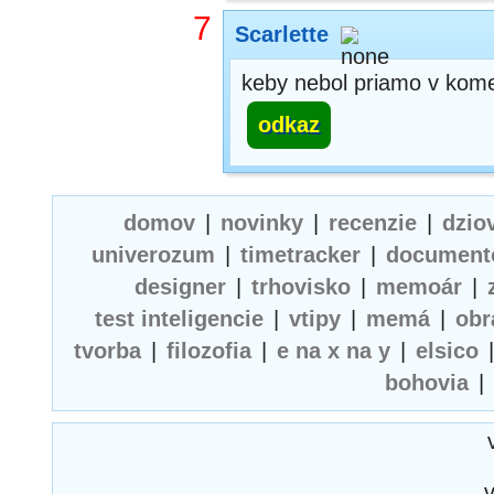
7
Scarlette
keby nebol priamo v kome
odkaz
domov
|
novinky
|
recenzie
|
dzio
univerozum
|
timetracker
|
document
designer
|
trhovisko
|
memoár
|
test inteligencie
|
vtipy
|
memá
|
obr
tvorba
|
filozofia
|
e na x na y
|
elsico
bohovia
|