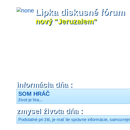
Lipka diskusné fórum
nový "Jeruzalem"
informácia dňa :
SOM HRÁČ
život je hra...
zmysel života dňa :
Podstatné pri žití, je mať tie správne informácie, samozrejm