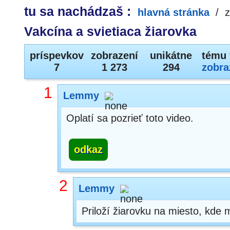
tu sa nachádzaš :
hlavná stránka
/
z
Vakcína a svietiaca žiarovka
príspevkov
zobrazení
unikátne
tému 
7
1 273
294
zobra
1
Lemmy
Oplatí sa pozrieť toto video.
odkaz
2
Lemmy
Priloží žiarovku na miesto, kde m