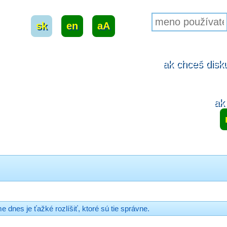
sk
|
en
|
aA
ak chceš disku
ak 
e dnes je ťažké rozlíšiť, ktoré sú tie správne.