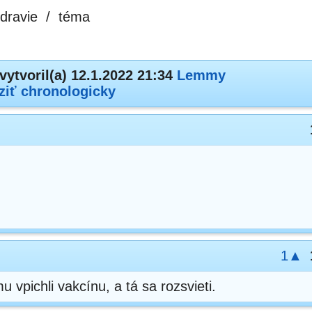
dravie
/
téma
vytvoril(a) 12.1.2022 21:34
Lemmy
ziť chronologicky
1▲
u vpichli vakcínu, a tá sa rozsvieti.