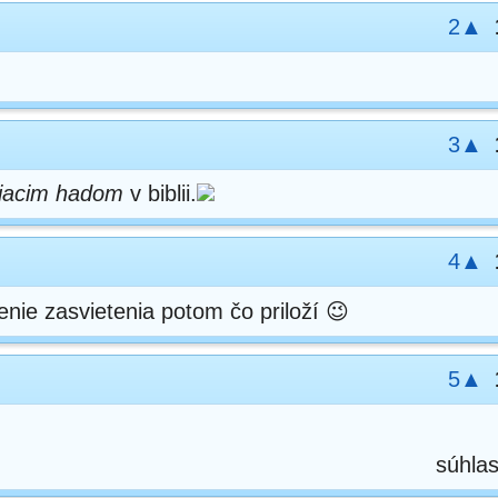
2▲
3▲
iacim hadom
v biblii.
4▲
nie zasvietenia potom čo priloží 😉
5▲
súhla