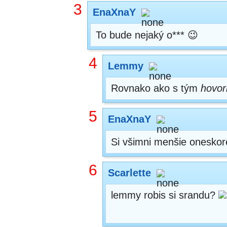
3
EnaXnaY
To bude nejaký o*** 😉
4
Lemmy
Rovnako ako s tým
hovor
5
EnaXnaY
Si všimni menšie oneskore
6
Scarlette
lemmy robis si srandu?