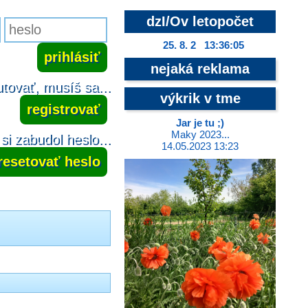
dzI/Ov letopočet
25. 8. 2 13:36:05
nejaká reklama
tovať, musíš sa...
výkrik v tme
registrovať
Jar je tu ;)
Maky 2023...
si zabudol heslo...
14.05.2023 13:23
resetovať heslo