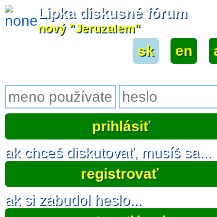
Lipka diskusné fórum
nový "Jeruzalem"
sk
|
en
|
ak chceš diskutovať, musíš sa...
registrovať
ak si zabudol heslo...