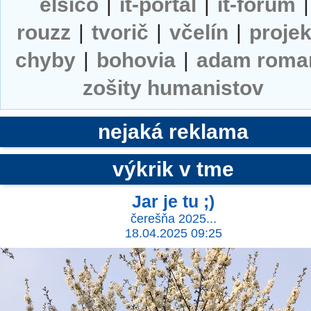
elsico
|
it-portal
|
it-forum
|
rouzz
|
tvorič
|
včelín
|
projek
chyby
|
bohovia
|
adam roma
zošity humanistov
nejaká reklama
výkrik v tme
Jar je tu ;)
čerešňa 2025...
18.04.2025 09:25