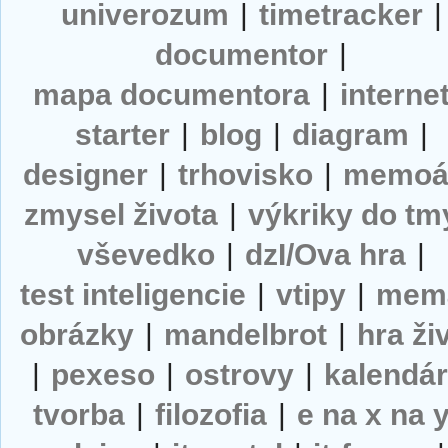
univerozum
|
timetracker
|
documentor
|
mapa documentora
|
interne
starter
|
blog
|
diagram
|
designer
|
trhovisko
|
memoá
zmysel života
|
výkriky do tm
vševedko
|
dzI/Ova hra
|
test inteligencie
|
vtipy
|
mem
obrázky
|
mandelbrot
|
hra ži
|
pexeso
|
ostrovy
|
kalendá
tvorba
|
filozofia
|
e na x na 