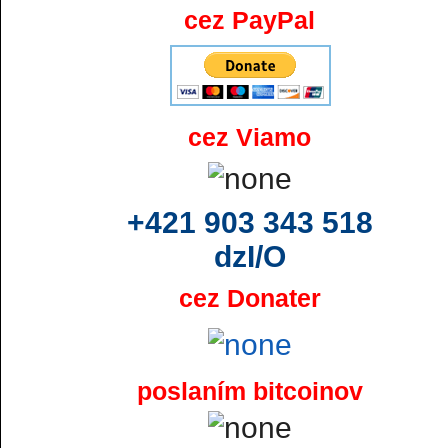
cez PayPal
cez Viamo
+421 903 343 518
dzI/O
cez Donater
poslaním bitcoinov