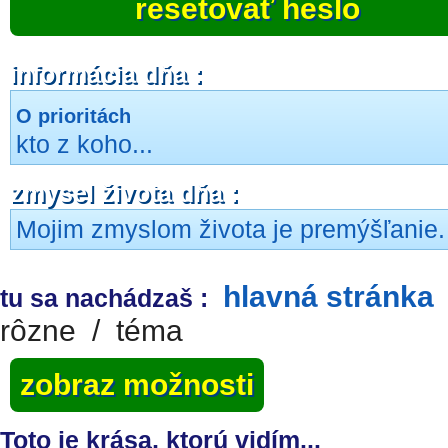
resetovať heslo
informácia dňa :
O prioritách
kto z koho...
zmysel života dňa :
Mojim zmyslom života je premýšľanie.
hlavná stránka
tu sa nachádzaš :
rôzne
/
téma
zobraz možnosti
Toto je krása, ktorú vidím...