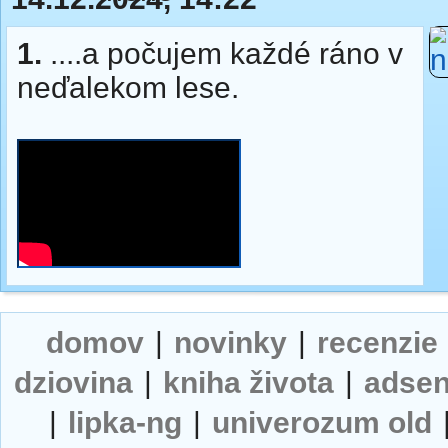
1.
....a počujem každé ráno v
neďalekom lese.
domov
|
novinky
|
recenzie
dziovina
|
kniha života
|
adse
|
lipka-ng
|
univerozum old