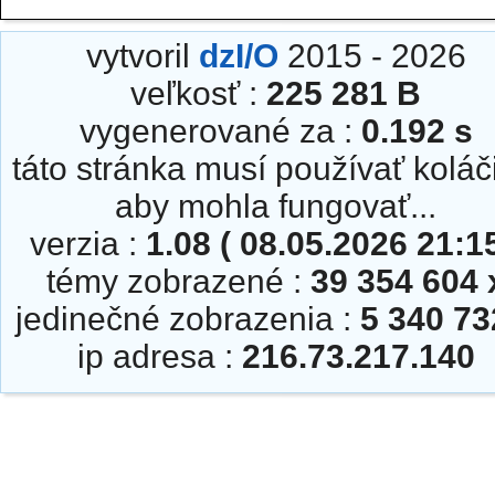
vytvoril
dzI/O
2015 - 2026
veľkosť :
225 281 B
vygenerované za :
0.192 s
táto stránka musí používať koláč
aby mohla fungovať...
verzia :
1.08 ( 08.05.2026 21:15
témy zobrazené :
39 354 604 
jedinečné zobrazenia :
5 340 73
ip adresa :
216.73.217.140