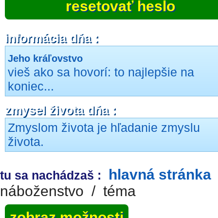
resetovať heslo
informácia dňa :
Jeho kráľovstvo
vieš ako sa hovorí: to najlepšie na
koniec...
zmysel života dňa :
Zmyslom života je hľadanie zmyslu
života.
hlavná stránka
tu sa nachádzaš :
náboženstvo
/
téma
zobraz možnosti