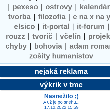
|
pexeso
|
ostrovy
|
kalendá
tvorba
|
filozofia
|
e na x na 
elsico
|
it-portal
|
it-forum
|
rouzz
|
tvorič
|
včelín
|
projek
chyby
|
bohovia
|
adam roma
zošity humanistov
nejaká reklama
výkrik v tme
Nasnežilo ;)
A už je po snehu...
17.12.2022 15:59