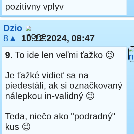
pozitívny vplyv
Dzio
8▲
10.12.2024, 08:47
9.
To ide len veľmi ťažko 😉
Je ťažké vidieť sa na
piedestáli, ak si označkovaný
nálepkou in-validný 😉
Teda, niečo ako "podradný"
kus 😉