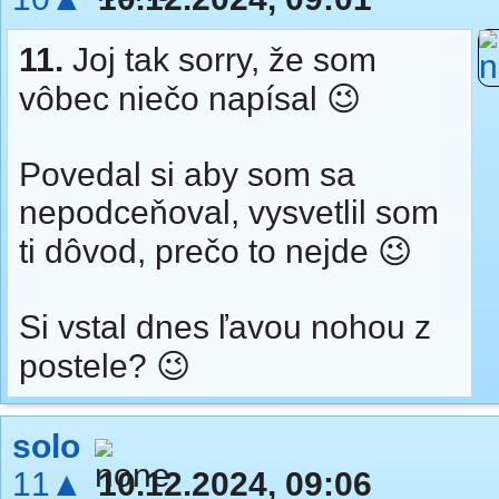
11.
Joj tak sorry, že som
vôbec niečo napísal 😉
Povedal si aby som sa
nepodceňoval, vysvetlil som
ti dôvod, prečo to nejde 😉
Si vstal dnes ľavou nohou z
postele? 😉
solo
11▲
10.12.2024, 09:06