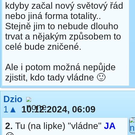
kdyby začal nový světový řád
nebo jiná forma totality..
Stejně jim to nebude dlouho
trvat a nějakým způsobem to
celé bude zničené.
Ale i potom možná nepůjde
zjistit, kdo tady vládne 🙂
Dzio
1▲
10.12.2024, 06:09
2.
Tu (na lipke) "vládne"
JA