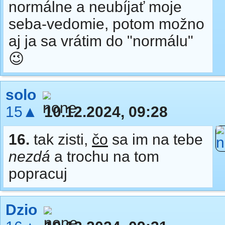
normálne a neubíjať moje
seba-vedomie, potom možno
aj ja sa vrátim do "normálu"
😉
solo
15▲
10.12.2024, 09:28
16.
tak zisti,
čo
sa im na tebe
nezdá
a trochu na tom
popracuj
Dzio