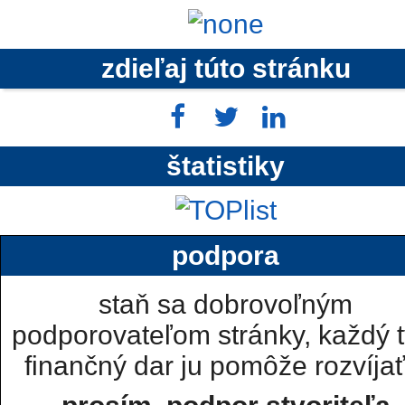
zdieľaj túto stránku
štatistiky
podpora
staň sa dobrovoľným
podporovateľom stránky, každý t
finančný dar ju pomôže rozvíjať.