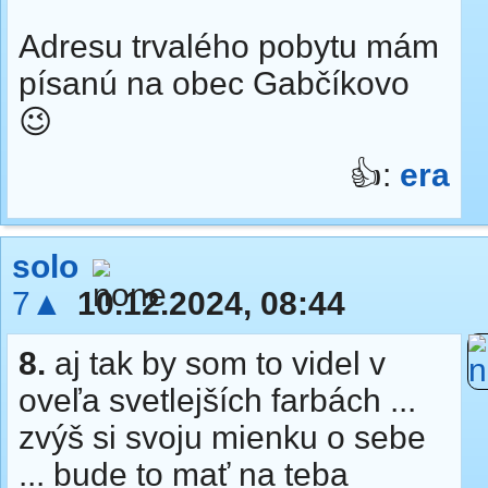
Adresu trvalého pobytu mám
písanú na obec Gabčíkovo
😉
👍:
era
solo
7▲
10.12.2024, 08:44
8.
aj tak by som to videl v
oveľa svetlejších farbách ...
zvýš si svoju mienku o sebe
... bude to mať na teba