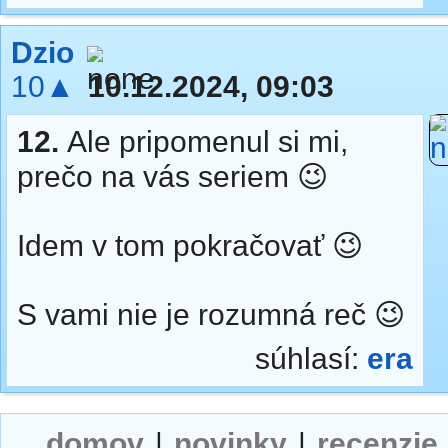
Dzio
10▲
10.12.2024, 09:03
12.
Ale pripomenul si mi,
prečo na vás seriem 😉
Idem v tom pokračovať 😉
S vami nie je rozumná reč 😉
súhlasí:
era
domov
|
novinky
|
recenzie