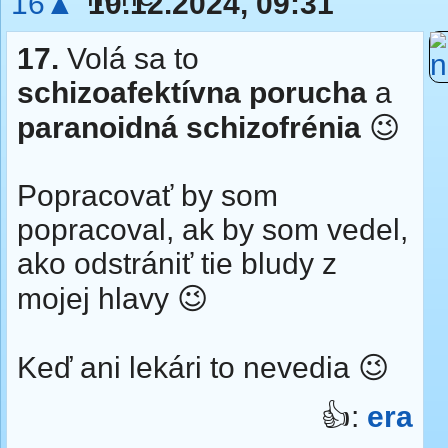
16▲
10.12.2024, 09:31
17.
Volá sa to
schizoafektívna porucha
a
paranoidná schizofrénia
😉
Popracovať by som
popracoval, ak by som vedel,
ako odstrániť tie bludy z
mojej hlavy 😉
Keď ani lekári to nevedia 😉
👍:
era