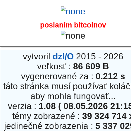
poslaním bitcoinov
vytvoril
dzI/O
2015 - 2026
veľkosť :
86 609 B
vygenerované za :
0.212 s
táto stránka musí používať koláč
aby mohla fungovať...
verzia :
1.08 ( 08.05.2026 21:15
témy zobrazené :
39 324 714 
jedinečné zobrazenia :
5 337 02