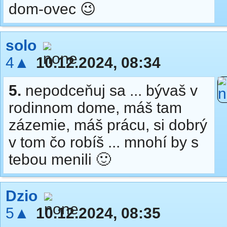
dom-ovec 😉
solo
4▲
10.12.2024, 08:34
5.
nepodceňuj sa ... bývaš v
rodinnom dome, máš tam
zázemie, máš prácu, si dobrý
v tom čo robíš ... mnohí by s
tebou menili 🙂
Dzio
5▲
10.12.2024, 08:35