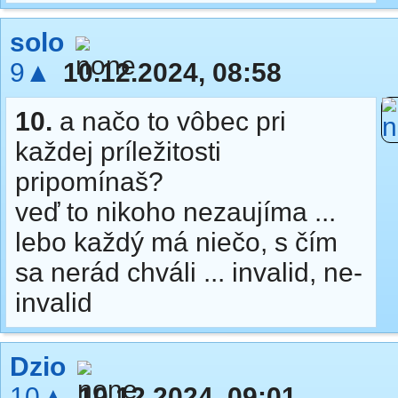
solo
9▲
10.12.2024, 08:58
10.
a načo to vôbec pri
každej príležitosti
pripomínaš?
veď to nikoho nezaujíma ...
lebo každý má niečo, s čím
sa nerád chváli ... invalid, ne-
invalid
Dzio
10▲
10.12.2024, 09:01