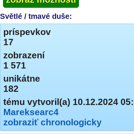
Světlé / tmavé duše:
príspevkov
17
zobrazení
1 571
unikátne
182
tému vytvoril(a) 10.12.2024 05
Mareksearc4
zobraziť chronologicky