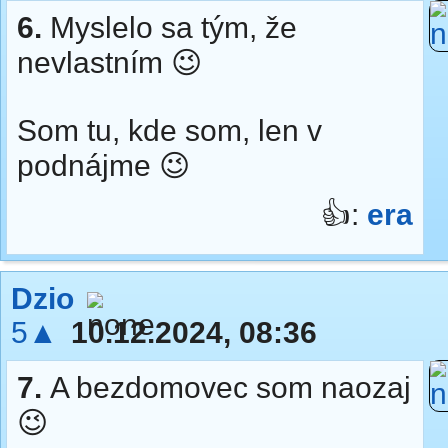
6.
Myslelo sa tým, že
nevlastním 😉
Som tu, kde som, len v
podnájme 😉
👍:
era
Dzio
5▲
10.12.2024, 08:36
7.
A bezdomovec som naozaj
😉