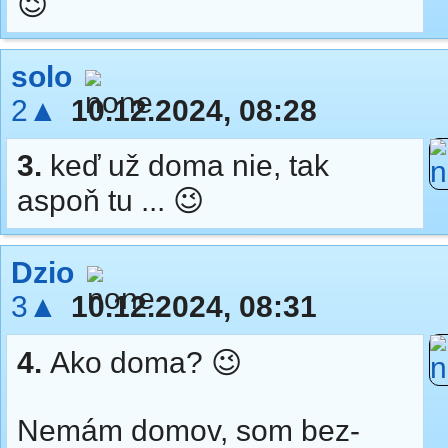
😉
solo
2▲
10.12.2024, 08:28
3.
keď už doma nie, tak
aspoň tu ... 😉
Dzio
3▲
10.12.2024, 08:31
4.
Ako doma? 😉
Nemám domov, som bez-