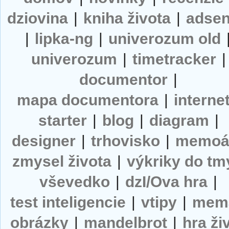
dziovina
|
kniha života
|
adse
|
lipka-ng
|
univerozum old
univerozum
|
timetracker
|
documentor
|
mapa documentora
|
interne
starter
|
blog
|
diagram
|
designer
|
trhovisko
|
memoá
zmysel života
|
výkriky do tm
vševedko
|
dzI/Ova hra
|
test inteligencie
|
vtipy
|
mem
obrázky
|
mandelbrot
|
hra ži