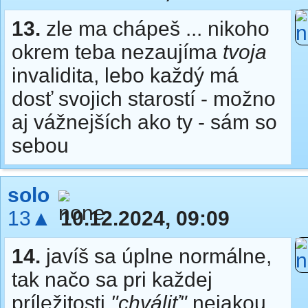
13.
zle ma chápeš ... nikoho
okrem teba nezaujíma
tvoja
invalidita, lebo každý má
dosť svojich starostí - možno
aj vážnejších ako ty - sám so
sebou
solo
13▲
10.12.2024, 09:09
14.
javíš sa úplne normálne,
tak načo sa pri každej
príležitosti
"chváliť"
nejakou