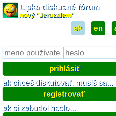
Lipka diskusné fórum
nový "Jeruzalem"
sk
|
en
|
ak chceš diskutovať, musíš sa...
registrovať
ak si zabudol heslo...