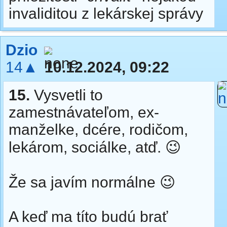
invaliditou z lekárskej správy
Dzio
14▲
10.12.2024, 09:22
15.
Vysvetli to
zamestnávateľom, ex-
manželke, dcére, rodičom,
lekárom, sociálke, atď. 😉
Že sa javím normálne 😉
A keď ma títo budú brať