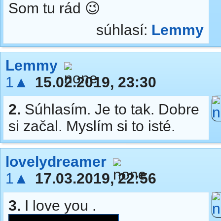
Som tu rád 😉
súhlasí:
Lemmy
Lemmy
1▲
15.02.2019, 23:30
2.
Súhlasím. Je to tak. Dobre
si začal. Myslím si to isté.
lovelydreamer
1▲
17.03.2019, 22:56
3.
I love you .