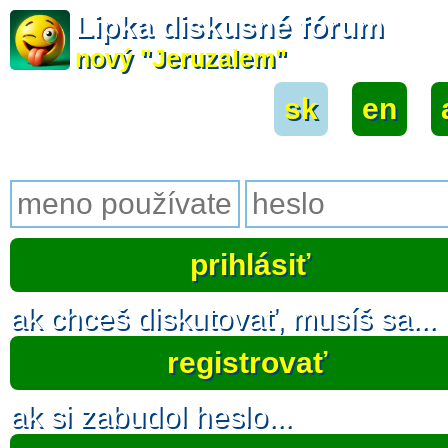
Lipka diskusné fórum
nový "Jeruzalem"
sk
|
en
|
ak chceš diskutovať, musíš sa...
registrovať
ak si zabudol heslo...