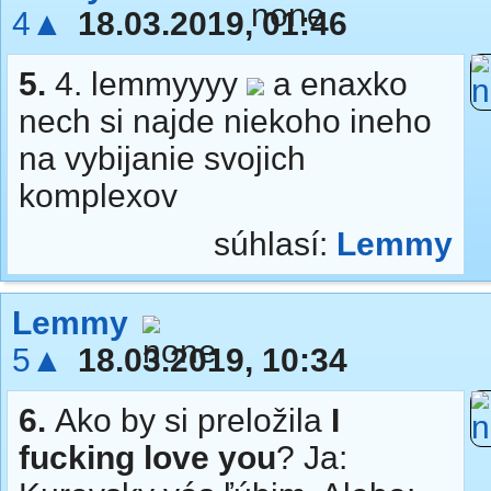
4▲
18.03.2019, 01:46
5.
4. lemmyyyy
a enaxko
nech si najde niekoho ineho
na vybijanie svojich
komplexov
súhlasí:
Lemmy
Lemmy
5▲
18.03.2019, 10:34
6.
Ako by si preložila
I
fucking love you
? Ja: