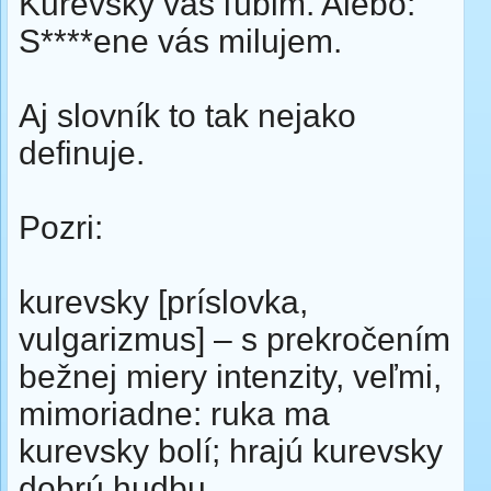
Kurevsky vás ľúbim. Alebo:
S****ene vás milujem.
Aj slovník to tak nejako
definuje.
Pozri:
kurevsky [príslovka,
vulgarizmus] – s prekročením
bežnej miery intenzity, veľmi,
mimoriadne: ruka ma
kurevsky bolí; hrajú kurevsky
dobrú hudbu