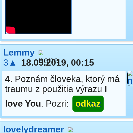
Lemmy
3▲
18.03.2019, 00:15
4.
Poznám človeka, ktorý má
traumu z použitia výrazu
I
love You
. Pozri:
odkaz
lovelydreamer