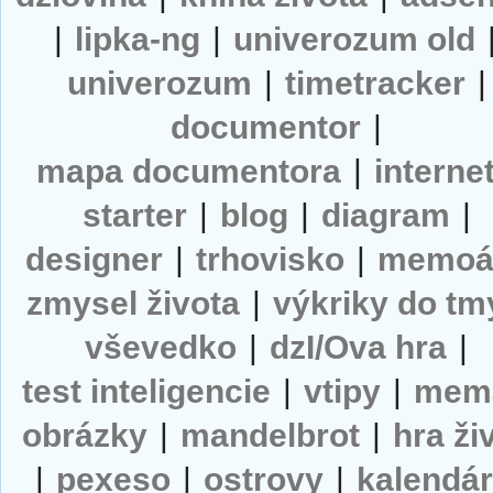
|
lipka-ng
|
univerozum old
univerozum
|
timetracker
|
documentor
|
mapa documentora
|
interne
starter
|
blog
|
diagram
|
designer
|
trhovisko
|
memoá
zmysel života
|
výkriky do tm
vševedko
|
dzI/Ova hra
|
test inteligencie
|
vtipy
|
mem
obrázky
|
mandelbrot
|
hra ži
|
pexeso
|
ostrovy
|
kalendá