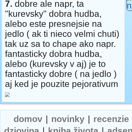
7.
dobre ale napr, ta
"kurevsky" dobra hudba,
alebo este presnejsie na
jedlo ( ak ti nieco velmi chuti)
tak uz sa to chape ako napr.
fantasticky dobra hudba,
alebo (kurevsky v aj) je to
fantasticky dobre ( na jedlo )
aj ked je pouzite pejorativum
domov
|
novinky
|
recenzie
dziovina
|
kniha života
|
adse