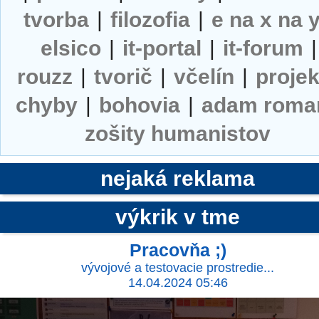
tvorba
|
filozofia
|
e na x na 
elsico
|
it-portal
|
it-forum
|
rouzz
|
tvorič
|
včelín
|
projek
chyby
|
bohovia
|
adam roma
zošity humanistov
nejaká reklama
výkrik v tme
Pracovňa ;)
vývojové a testovacie prostredie...
14.04.2024 05:46