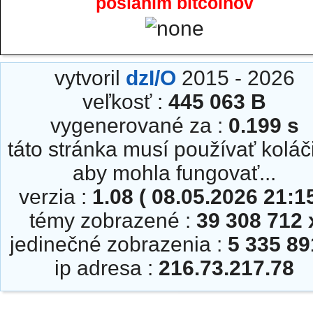
poslaním bitcoinov
vytvoril
dzI/O
2015 - 2026
veľkosť :
445 063 B
vygenerované za :
0.199 s
táto stránka musí používať koláč
aby mohla fungovať...
verzia :
1.08 ( 08.05.2026 21:15
témy zobrazené :
39 308 712 
jedinečné zobrazenia :
5 335 89
ip adresa :
216.73.217.78