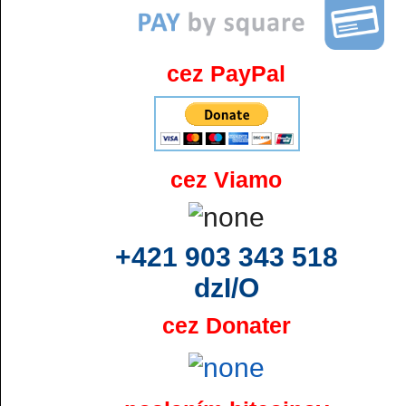
cez PayPal
cez Viamo
+421 903 343 518
dzI/O
cez Donater