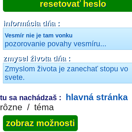
resetovať heslo
informácia dňa :
Vesmír nie je tam vonku
pozorovanie povahy vesmíru...
zmysel života dňa :
Zmyslom života je zanechať stopu vo
svete.
hlavná stránka
tu sa nachádzaš :
rôzne
/
téma
zobraz možnosti