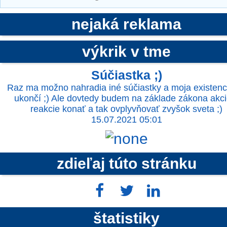
nejaká reklama
výkrik v tme
Súčiastka ;)
Raz ma možno nahradia iné súčiastky a moja existenc
ukončí ;) Ale dovtedy budem na základe zákona akci
reakcie konať a tak ovplyvňovať zvyšok sveta ;)
15.07.2021 05:01
zdieľaj túto stránku
štatistiky