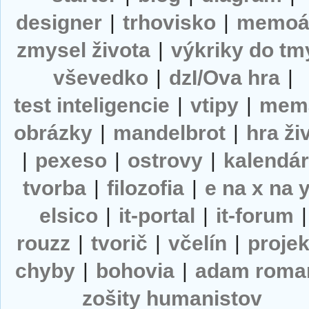
designer
|
trhovisko
|
memoá
zmysel života
|
výkriky do tm
vševedko
|
dzI/Ova hra
|
test inteligencie
|
vtipy
|
mem
obrázky
|
mandelbrot
|
hra ži
|
pexeso
|
ostrovy
|
kalendá
tvorba
|
filozofia
|
e na x na 
elsico
|
it-portal
|
it-forum
|
rouzz
|
tvorič
|
včelín
|
projek
chyby
|
bohovia
|
adam roma
zošity humanistov