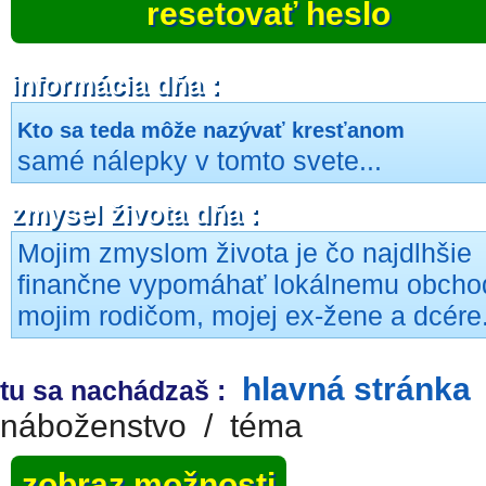
resetovať heslo
informácia dňa :
Kto sa teda môže nazývať kresťanom
samé nálepky v tomto svete...
zmysel života dňa :
Mojim zmyslom života je čo najdlhšie
finančne vypomáhať lokálnemu obcho
mojim rodičom, mojej ex-žene a dcére
hlavná stránka
tu sa nachádzaš :
náboženstvo
/
téma
zobraz možnosti