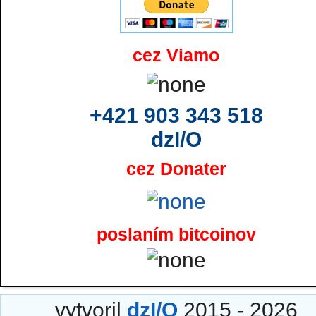
cez Viamo
+421 903 343 518
dzI/O
cez Donater
poslaním bitcoinov
vytvoril
dzI/O
2015 - 2026