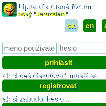
Lipka diskusné fórum
nový "Jeruzalem"
sk
|
en
|
ak chceš diskutovať, musíš sa...
registrovať
ak si zabudol heslo...