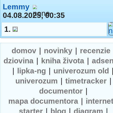
Lemmy
04.08.2025, 00:35
1.
domov
|
novinky
|
recenzie
dziovina
|
kniha života
|
adse
|
lipka-ng
|
univerozum old
univerozum
|
timetracker
|
documentor
|
mapa documentora
|
interne
starter
|
blog
|
diagram
|