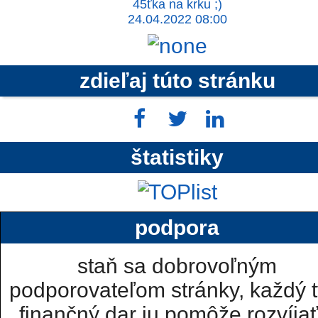
45ťka na krku ;)
24.04.2022 08:00
zdieľaj túto stránku
štatistiky
podpora
staň sa dobrovoľným
podporovateľom stránky, každý t
finančný dar ju pomôže rozvíjať.