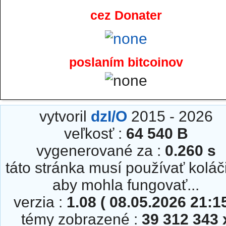
cez Donater
poslaním bitcoinov
vytvoril
dzI/O
2015 - 2026
veľkosť :
64 540 B
vygenerované za :
0.260 s
táto stránka musí používať koláč
aby mohla fungovať...
verzia :
1.08 ( 08.05.2026 21:15
témy zobrazené :
39 312 343 