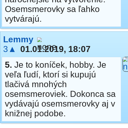
Osemsmerovky sa ľahko
vytvárajú.
Lemmy
3▲
01.01.2019, 18:07
5.
Je to koníček, hobby. Je
veľa ľudí, ktorí si kupujú
tlačivá mnohých
osemsmeroviek. Dokonca sa
vydávajú osemsmerovky aj v
knižnej podobe.