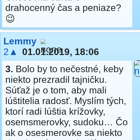
drahocenný čas a peniaze?
😉
Lemmy
2▲
01.01.2019, 18:06
3.
Bolo by to nečestné, keby
niekto prezradil tajničku.
Súťaž je o tom, aby mali
lúštitelia radosť. Myslím tých,
ktorí radi lúštia krížovky,
osemsmerovky, sudoku… Čo
ak o osesmerovke sa niekto