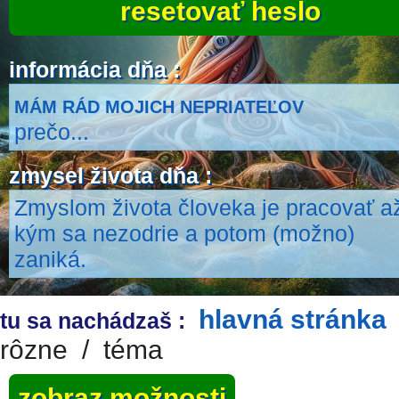
resetovať heslo
informácia dňa :
MÁM RÁD MOJICH NEPRIATEĽOV
prečo...
zmysel života dňa :
Zmyslom života človeka je pracovať a
kým sa nezodrie a potom (možno)
zaniká.
hlavná stránka
tu sa nachádzaš :
rôzne
/
téma
zobraz možnosti