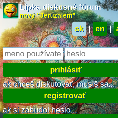
Lipka diskusné fórum
nový "Jeruzalem"
sk
|
en
|
ak chceš diskutovať, musíš sa...
registrovať
ak si zabudol heslo...