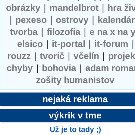
obrázky
|
mandelbrot
|
hra ži
|
pexeso
|
ostrovy
|
kalendá
tvorba
|
filozofia
|
e na x na 
elsico
|
it-portal
|
it-forum
|
rouzz
|
tvorič
|
včelín
|
projek
chyby
|
bohovia
|
adam roma
zošity humanistov
nejaká reklama
výkrik v tme
Už je to tady ;)