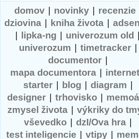
domov
|
novinky
|
recenzie
dziovina
|
kniha života
|
adse
|
lipka-ng
|
univerozum old
univerozum
|
timetracker
|
documentor
|
mapa documentora
|
interne
starter
|
blog
|
diagram
|
designer
|
trhovisko
|
memoá
zmysel života
|
výkriky do tm
vševedko
|
dzI/Ova hra
|
test inteligencie
|
vtipy
|
mem