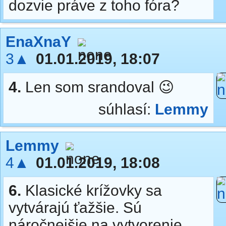
dozvie práve z toho fóra?
EnaXnaY
3▲
01.01.2019, 18:07
4.
Len som srandoval 😉
súhlasí:
Lemmy
Lemmy
4▲
01.01.2019, 18:08
6.
Klasické krížovky sa
vytvárajú ťažšie. Sú
náročnejšie na vytvorenie.