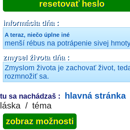
resetovať heslo
informácia dňa :
A teraz, niečo úplne iné
menší rébus na potrápenie sivej hmoty.
zmysel života dňa :
Zmyslom života je zachovať život, ted
rozmnožiť sa.
hlavná stránka
tu sa nachádzaš :
láska
/
téma
zobraz možnosti