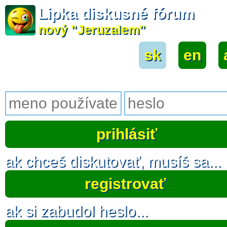
Lipka diskusné fórum
nový "Jeruzalem"
sk
|
en
|
ak chceš diskutovať, musíš sa...
registrovať
ak si zabudol heslo...