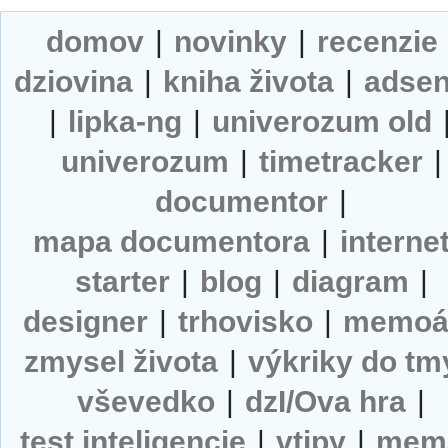
domov
|
novinky
|
recenzie
dziovina
|
kniha života
|
adse
|
lipka-ng
|
univerozum old
univerozum
|
timetracker
|
documentor
|
mapa documentora
|
interne
starter
|
blog
|
diagram
|
designer
|
trhovisko
|
memoá
zmysel života
|
výkriky do tm
vševedko
|
dzI/Ova hra
|
test inteligencie
|
vtipy
|
mem