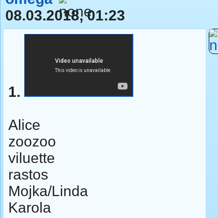
08.03.2018, 01:23
1.
Alice
zoozoo
viluette
rastos
Mojka/Linda
Karola