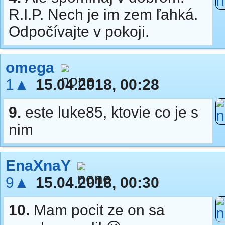
R.I.P. Nech je im zem ľahká.
Odpočívajte v pokoji.
omega
1▲
15.04.2018, 00:28
9.
este luke85, ktovie co je s
nim
EnaXnaY
9▲
15.04.2018, 00:30
10.
Mam pocit ze on sa