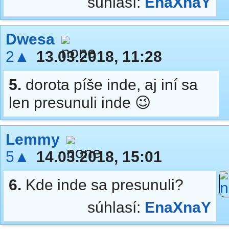
súhlasí:
EnaXnaY
Dwesa
2▲
13.03.2018, 11:28
5.
dorota píše inde, aj iní sa
len presunuli inde 😉
Lemmy
5▲
14.03.2018, 15:01
6.
Kde inde sa presunuli?
súhlasí:
EnaXnaY