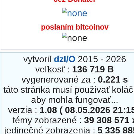
poslaním bitcoinov
vytvoril
dzI/O
2015 - 2026
veľkosť :
136 719 B
vygenerované za :
0.221 s
táto stránka musí používať koláč
aby mohla fungovať...
verzia :
1.08 ( 08.05.2026 21:15
témy zobrazené :
39 308 571 
jedinečné zobrazenia :
5 335 88