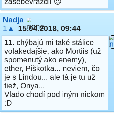
zasebevrazdil 😉
Nadja
1▲
15.04.2018, 09:44
11.
chýbajú mi také stálice
volakedajšie, ako Mortiis (už
spomenutý ako enemy),
ether, Piškotka... neviem, čo
je s Lindou... ale tá je tu už
tiež, Onya...
Vlado chodí pod iným nickom
:D