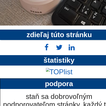
zdieľaj túto stránku
štatistiky
podpora
staň sa dobrovoľným
podporovateľom stránky, každý t