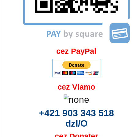
cez PayPal
cez Viamo
+421 903 343 518
dzI/O
cez Donater