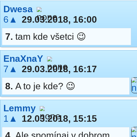
Dwesa
6▲
29.03.2018, 16:00
7.
tam kde všetci 😉
EnaXnaY
7▲
29.03.2018, 16:17
8.
A to je kde? 😉
Lemmy
1▲
12.03.2018, 15:15
4.
Ale spomínaj v dobrom.