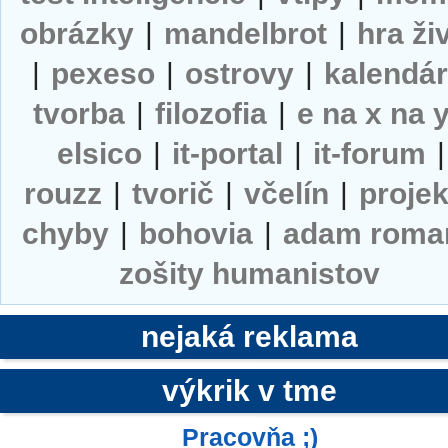
obrázky
|
mandelbrot
|
hra ži
|
pexeso
|
ostrovy
|
kalendá
tvorba
|
filozofia
|
e na x na 
elsico
|
it-portal
|
it-forum
|
rouzz
|
tvorič
|
včelín
|
projek
chyby
|
bohovia
|
adam roma
zošity humanistov
nejaká reklama
výkrik v tme
Pracovňa ;)