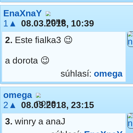
EnaXnaY
1▲
08.03.2018, 10:39
2.
Este fialka3 😉
a dorota 😉
súhlasí:
omega
omega
2▲
08.03.2018, 23:15
3.
winry a anaJ