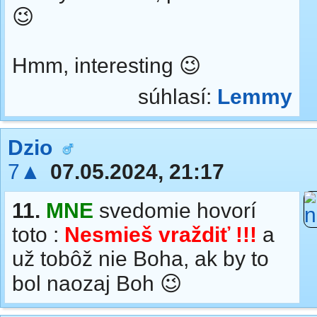
😉
Hmm, interesting 😉
súhlasí:
Lemmy
Dzio
7▲
07.05.2024, 21:17
11.
MNE
svedomie hovorí
toto :
Nesmieš vraždiť !!!
a
už tobôž nie Boha, ak by to
bol naozaj Boh 😉