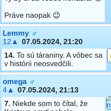
Práve naopak 😉
Lemmy
12▲
07.05.2024, 21:20
14.
To sú táraniny. A vôbec sa
v histórii neosvedčili.
omega
4▲
07.05.2024, 21:13
7.
Niekde som to čítal, že