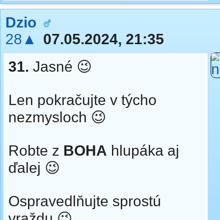
Dzio
28▲
07.05.2024, 21:35
31.
Jasné 😉
Len pokračujte v týcho
nezmysloch 😉
Robte z
BOHA
hlupáka aj
ďalej 😉
Ospravedlňujte sprostú
vraždu 😉