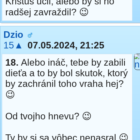
Kristus učil, alebo by si ho
radšej zavraždil? 😉
Dzio
15▲
07.05.2024, 21:25
18.
Alebo ináč, tebe by zabili
dieťa a to by bol skutok, ktorý
by zachránil toho vraha hej?
😉
Od tvojho hnevu? 😉
Ty by si sa vôbec nenasral 😉