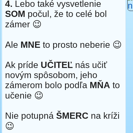
4.
Lebo také vysvetlenie
SOM
počul, že to celé bol
zámer 😉
Ale
MNE
to prosto neberie 😉
Ak príde
UČITEĽ
nás učiť
novým spôsobom, jeho
zámerom bolo podľa
MŇA
to
učenie 😉
Nie potupná
ŠMERC
na kríži
😉