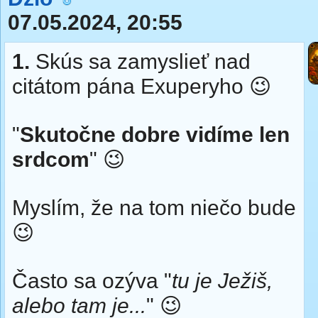
07.05.2024, 20:55
1.
Skús sa zamyslieť nad
citátom pána Exuperyho 😉
"
Skutočne dobre vidíme len
srdcom
" 😉
Myslím, že na tom niečo bude
😉
Často sa ozýva "
tu je Ježiš,
alebo tam je...
" 😉