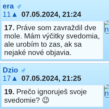
era
11▲
07.05.2024, 21:24
17.
Práve som zavraždil dve
mole. Mám výčitky svedomia,
ale urobím to zas, ak sa
nejaké nové objavia.
Dzio
17▲
07.05.2024, 21:25
19.
Prečo ignoruješ svoje
svedomie? 😉