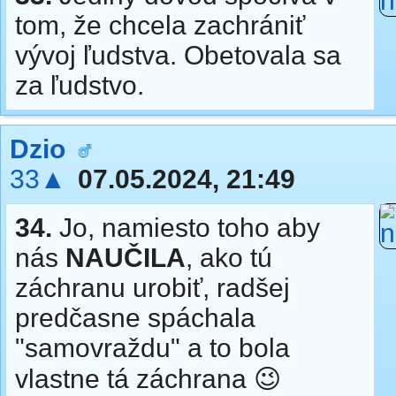
tom, že chcela zachrániť
vývoj ľudstva. Obetovala sa
za ľudstvo.
Dzio
33▲
07.05.2024, 21:49
34.
Jo, namiesto toho aby
nás
NAUČILA
, ako tú
záchranu urobiť, radšej
predčasne spáchala
"samovraždu" a to bola
vlastne tá záchrana 😉