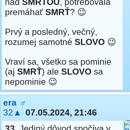
nad
SMRŤOU
, potrebovala
premáhať
SMRŤ
? 😉
Prvý a posledný, večný,
rozumej samotné
SLOVO
😉
Vraví sa, všetko sa pominie
(aj
SMRŤ
) ale
SLOVO
sa
nepominie 😉
era
32▲
07.05.2024, 21:46
33.
Jediný dôvod spočíva v