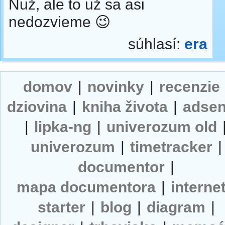
Nuž, ale to už sa asi
nedozvieme 😉
súhlasí:
era
domov
|
novinky
|
recenzie
dziovina
|
kniha života
|
adse
|
lipka-ng
|
univerozum old
univerozum
|
timetracker
|
documentor
|
mapa documentora
|
interne
starter
|
blog
|
diagram
|