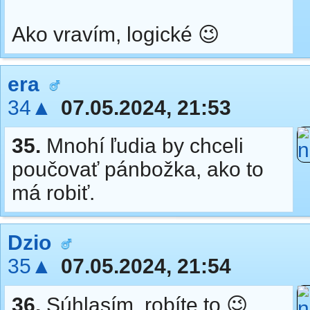
Ako vravím, logické 😉
era
34▲
07.05.2024, 21:53
35.
Mnohí ľudia by chceli
poučovať pánbožka, ako to
má robiť.
Dzio
35▲
07.05.2024, 21:54
36.
Súhlasím, robíte to 😉