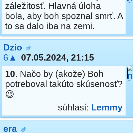
záležitosť. Hlavná úloha
bola, aby boh spoznal smrť. A
to sa dalo iba na zemi.
Dzio
6▲
07.05.2024, 21:15
10.
Načo by (akože) Boh
potreboval takúto skúsenosť?
😉
súhlasí:
Lemmy
era