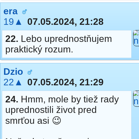
era
19▲
07.05.2024, 21:28
22.
Lebo uprednostňujem
praktický rozum.
Dzio
22▲
07.05.2024, 21:29
24.
Hmm, mole by tiež rady
uprednostili život pred
smrťou asi 😉