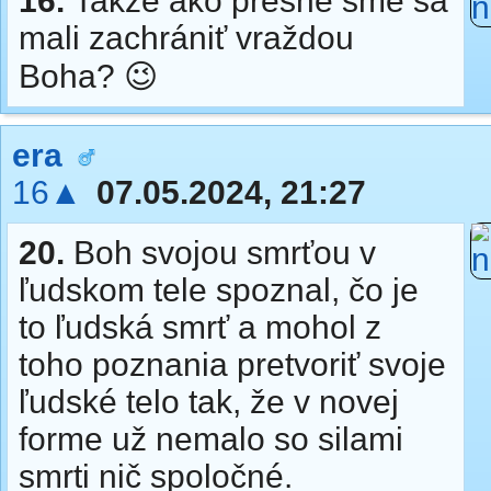
16.
Takže ako presne sme sa
mali zachrániť vraždou
Boha? 😉
era
16▲
07.05.2024, 21:27
20.
Boh svojou smrťou v
ľudskom tele spoznal, čo je
to ľudská smrť a mohol z
toho poznania pretvoriť svoje
ľudské telo tak, že v novej
forme už nemalo so silami
smrti nič spoločné.