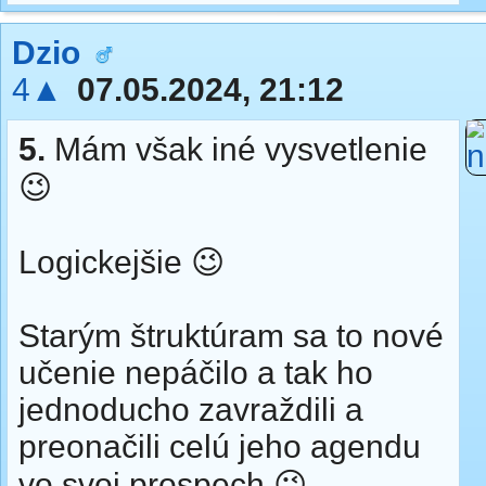
Dzio
4▲
07.05.2024, 21:12
5.
Mám však iné vysvetlenie
😉
Logickejšie 😉
Starým štruktúram sa to nové
učenie nepáčilo a tak ho
jednoducho zavraždili a
preonačili celú jeho agendu
vo svoj prospech 😉