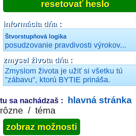
resetovať heslo
informácia dňa :
Štvorstupňová logika
posudzovanie pravdivosti výrokov...
zmysel života dňa :
Zmyslom života je užiť si všetku tú
"zábavu", ktorú BYTIE prináša.
hlavná stránka
tu sa nachádzaš :
rôzne
/
téma
zobraz možnosti