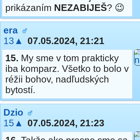
prikázaním
NEZABIJEŠ
? 😉
era
13▲
07.05.2024, 21:21
15.
My sme v tom prakticky
iba komparz. Všetko to bolo v
réžii bohov, nadľudských
bytostí.
Dzio
15▲
07.05.2024, 21:23