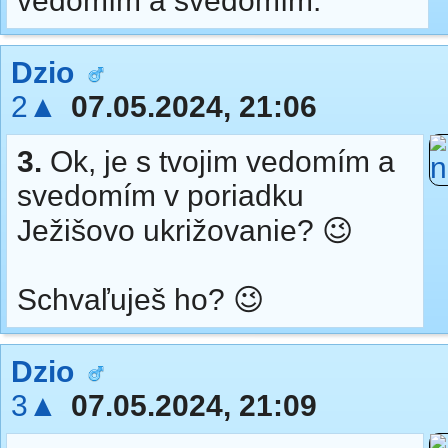
vedomím a svedomím.
Dzio
2▲
07.05.2024, 21:06
3.
Ok, je s tvojim vedomím a
svedomím v poriadku
Ježišovo ukrižovanie? 😉
Schvaľuješ ho? 😉
Dzio
3▲
07.05.2024, 21:09