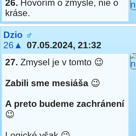
26.
Hovorím o zmysle, nie o
kráse.
Dzio
26▲
07.05.2024, 21:32
27.
Zmysel je v tomto 😉
Zabili sme mesiáša
😉
A preto budeme zachránení
😉
Logické však 😉