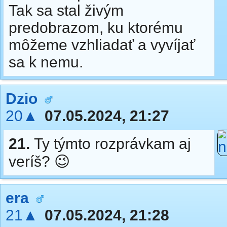
Tak sa stal živým
predobrazom, ku ktorému
môžeme vzhliadať a vyvíjať
sa k nemu.
Dzio
20▲
07.05.2024, 21:27
21.
Ty týmto rozprávkam aj
veríš? 😉
era
21▲
07.05.2024, 21:28