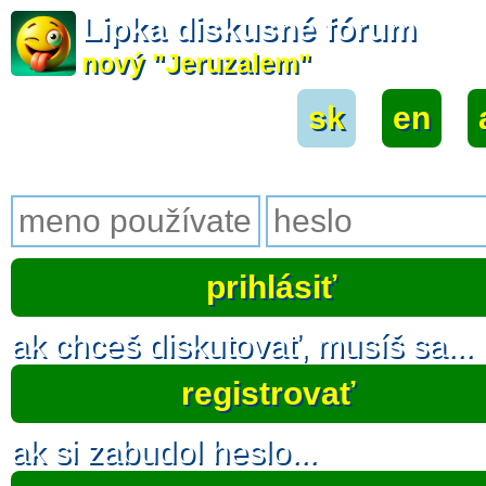
Lipka diskusné fórum
nový "Jeruzalem"
sk
|
en
|
ak chceš diskutovať, musíš sa...
registrovať
ak si zabudol heslo...