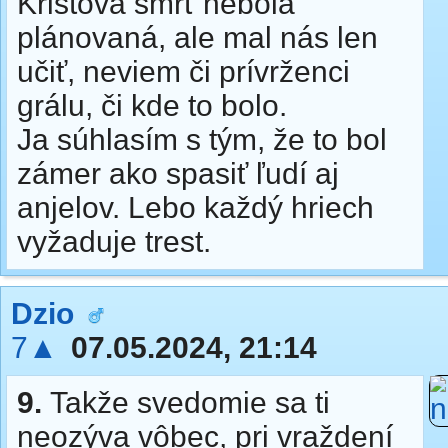
Kristova smrť nebola
plánovaná, ale mal nás len
učiť, neviem či prívrženci
grálu, či kde to bolo.
Ja súhlasím s tým, že to bol
zámer ako spasiť ľudí aj
anjelov. Lebo každý hriech
vyžaduje trest.
Dzio
7▲
07.05.2024, 21:14
9.
Takže svedomie sa ti
neozýva vôbec, pri vraždení