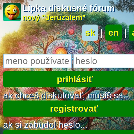
Lipka diskusné fórum
nový "Jeruzalem"
sk
|
en
|
ak chceš diskutovať, musíš sa...
registrovať
ak si zabudol heslo...