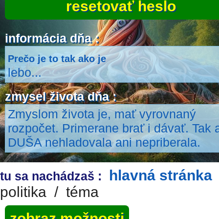
resetovať heslo
informácia dňa :
Prečo je to tak ako je
lebo...
zmysel života dňa :
Zmyslom života je, mať vyrovnaný
rozpočet. Primerane brať i dávať. Tak 
DUŠA nehladovala ani nepriberala.
hlavná stránka
tu sa nachádzaš :
politika
/
téma
zobraz možnosti