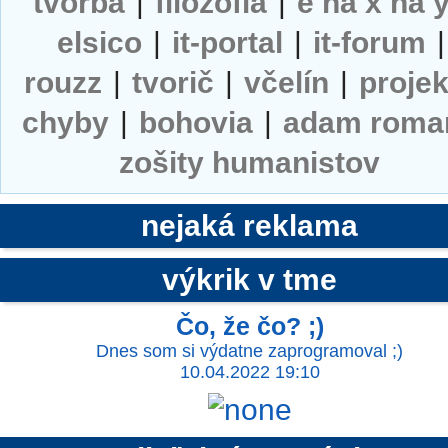
tvorba
|
filozofia
|
e na x na 
elsico
|
it-portal
|
it-forum
|
rouzz
|
tvorič
|
včelín
|
projek
chyby
|
bohovia
|
adam roma
zošity humanistov
nejaká reklama
výkrik v tme
Čo, že čo? ;)
Dnes som si výdatne zaprogramoval ;)
10.04.2022 19:10