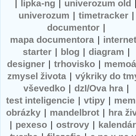
|
lipka-ng
|
univerozum old
univerozum
|
timetracker
|
documentor
|
mapa documentora
|
interne
starter
|
blog
|
diagram
|
designer
|
trhovisko
|
memoá
zmysel života
|
výkriky do tm
vševedko
|
dzI/Ova hra
|
test inteligencie
|
vtipy
|
mem
obrázky
|
mandelbrot
|
hra ži
|
pexeso
|
ostrovy
|
kalendá