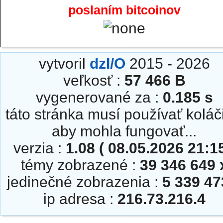
poslaním bitcoinov
vytvoril
dzI/O
2015 - 2026
veľkosť :
57 466 B
vygenerované za :
0.185 s
táto stránka musí používať koláč
aby mohla fungovať...
verzia :
1.08 ( 08.05.2026 21:15
témy zobrazené :
39 346 649 
jedinečné zobrazenia :
5 339 47
ip adresa :
216.73.216.4