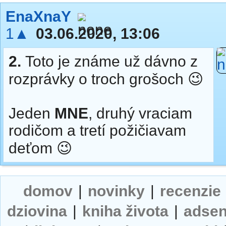
EnaXnaY
1▲
03.06.2020, 13:06
2.
Toto je známe už dávno z
rozprávky o troch grošoch 😉
Jeden
MNE
, druhý vraciam
rodičom a tretí požičiavam
deťom 😉
domov
|
novinky
|
recenzie
dziovina
|
kniha života
|
adse