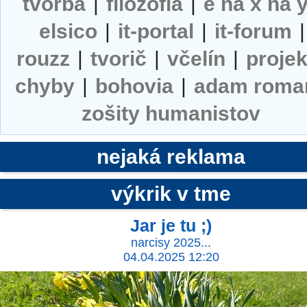
tvorba
|
filozofia
|
e na x na 
elsico
|
it-portal
|
it-forum
|
rouzz
|
tvorič
|
včelín
|
projek
chyby
|
bohovia
|
adam roma
zošity humanistov
nejaká reklama
výkrik v tme
Jar je tu ;)
narcisy 2025...
04.04.2025 12:20