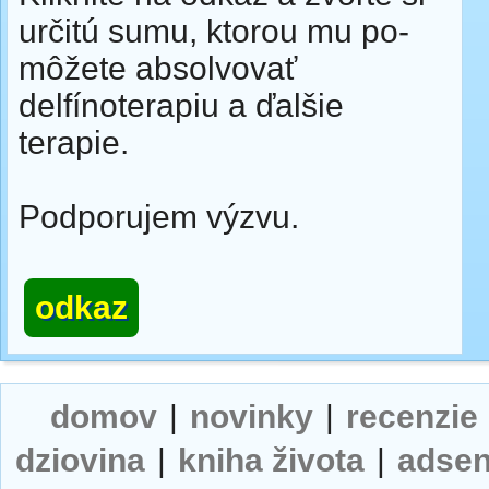
určitú sumu, ktorou mu po­
mô­že­te absolvovať
delfínoterapiu a ďalšie
terapie.
Podporujem výzvu.
odkaz
domov
|
novinky
|
recenzie
dziovina
|
kniha života
|
adse