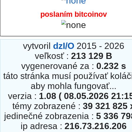
poslaním bitcoinov
vytvoril
dzI/O
2015 - 2026
veľkosť :
213 129 B
vygenerované za :
0.232 s
táto stránka musí používať koláč
aby mohla fungovať...
verzia :
1.08 ( 08.05.2026 21:15
témy zobrazené :
39 321 825 
jedinečné zobrazenia :
5 336 79
ip adresa :
216.73.216.206