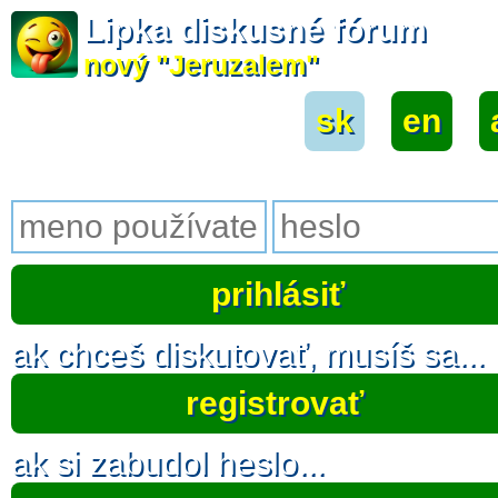
Lipka diskusné fórum
nový "Jeruzalem"
sk
|
en
|
ak chceš diskutovať, musíš sa...
registrovať
ak si zabudol heslo...