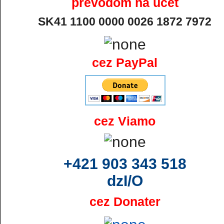
prevodom na účet
SK41 1100 0000 0026 1872 7972
cez PayPal
cez Viamo
+421 903 343 518
dzI/O
cez Donater