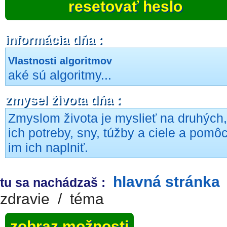
resetovať heslo
informácia dňa :
Vlastnosti algoritmov
aké sú algoritmy...
zmysel života dňa :
Zmyslom života je myslieť na druhých,
ich potreby, sny, túžby a ciele a pomôc
im ich naplniť.
hlavná stránka
tu sa nachádzaš :
zdravie
/
téma
zobraz možnosti