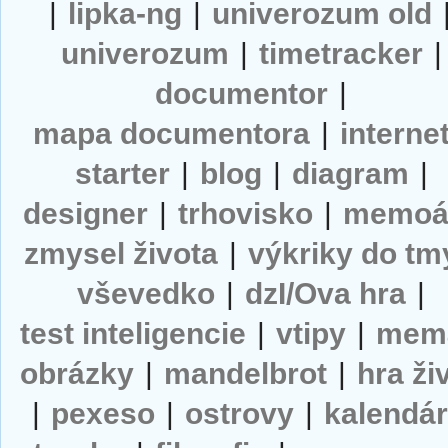
|
lipka-ng
|
univerozum old
univerozum
|
timetracker
|
documentor
|
mapa documentora
|
interne
starter
|
blog
|
diagram
|
designer
|
trhovisko
|
memoá
zmysel života
|
výkriky do tm
vševedko
|
dzI/Ova hra
|
test inteligencie
|
vtipy
|
mem
obrázky
|
mandelbrot
|
hra ži
|
pexeso
|
ostrovy
|
kalendá